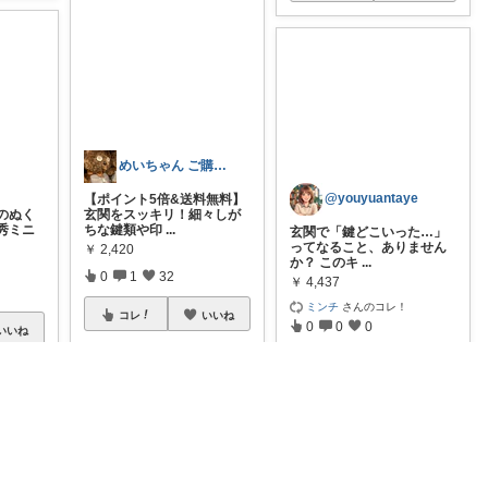
めいちゃん ご購入感謝です🙇🏻‍♀️
@youyuantaye
【ポイント5倍&送料無料】
のぬく
玄関をスッキリ！細々しが
秀ミニ
ちな鍵類や印
...
玄関で「鍵どこいった…」
ってなること、ありません
￥
2,420
か？ このキ
...
0
1
32
￥
4,437
ミンチ
さんのコレ！
コレ
いいね
0
0
0
いいね
コレ
いいね