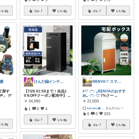
いいね
コレ
いいね
コレ
いいね
援
けんだ🤗インテリア多め
RENYA♡ スマホアイテムの部屋
て探す
【7/26 01:59まで！全品1
#♡･:*:･｡RENYAのおすす
」 デ
0％OFFクーポン配布中】
...
め｡･:*:･♡
7%クー
...
￥
34,990
￥
22,000
kanako
...
さんのコレ！
1
0
4
0
0
203
コレ
いいね
いいね
コレ
いいね