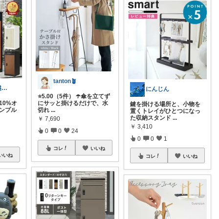
tanton🪴
うさママ🏵️引越ギフト&ごみ箱＆収納
にんじん
⭐5.00（5件） ☂️傘を立てず
10%オ
にサッと掛けるだけで、水
鍵を掛ける場所と、小物を
シンプル
切れ
...
置くトレイがひとつになっ
た収納スタンド
...
￥
7,690
￥
3,410
0
0
24
0
0
1
コレ
いいね
いいね
コレ
いいね