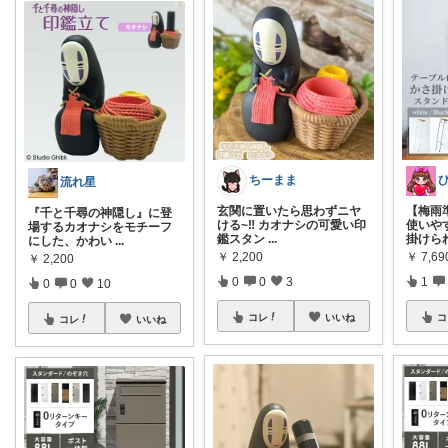
ちーまま
流れ星
玄関に置いたら思わずニヤ
【梅雨
『千と千尋の神隠し』に登
ける~‼️ カオナシの可愛い印
使いやす
場するカオナシをモチーフ
鑑スタン
...
掛けら
にした、かわい
...
￥
2,200
￥
7,69
￥
2,200
0
0
3
1
0
0
10
コレ
いいね
コ
コレ
いいね