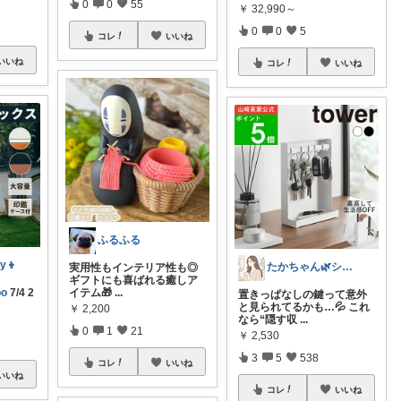
0
0
55
￥
32,990～
0
0
5
コレ
いいね
いいね
コレ
いいね
ふるふる
y👦
たかちゃん🌿シンプルで心地よい暮らし
実用性もインテリア性も◎
ギフトにも喜ばれる癒しア
oo
7/4 2
イテム🎁
...
置きっぱなしの鍵って意外
と見られてるかも…💦 これ
￥
2,200
なら“隠す収
...
0
1
21
￥
2,530
3
5
538
コレ
いいね
いいね
コレ
いいね