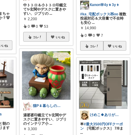
Кanon🌸4y👧3y👦
中トトロ＆小トトロ印鑑立
て✨玄関やデスクに置きや
まちゃ
すい、ジブリの
...
#ka_宅配ボックス🧸oo
複数
？🐻
投函対応＆大容量で不在時
￥
2,200
も安心
...
0
0
53
￥
14,990
0
0
7
コレ
いいね
いいね
コレ
いいね
猫P🌷暮らしの中で見つけたお気に入り
s
けめこ🍀ありがとうございます🤭💕
湯婆婆印鑑立て✨玄関やデ
スクに置きやすい、ジブリ
と朝の
のインテリア小
...
🌟
#最大3500円OFFクーポ
ります
ン
［宅配ボックス］ 7/8ま
￥
3,300
...