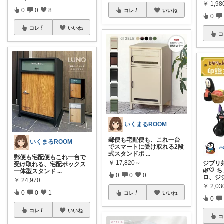
￥
1,98
0
0
8
コレ
いいね
0
コレ
いいね
コ
いくまるROOM
郵便も宅配便も、これ一台
いくまるROOM
でスマートに受け取れる2段
式スタンドポ
...
郵便も宅配便もこれ一台で
￥
17,820～
ジブリ
受け取れる、宅配ボックス
🌿🤍
一体型スタンド
...
0
0
0
ロ、ジ
￥
24,970
￥
2,03
0
0
1
コレ
いいね
0
コレ
いいね
コ