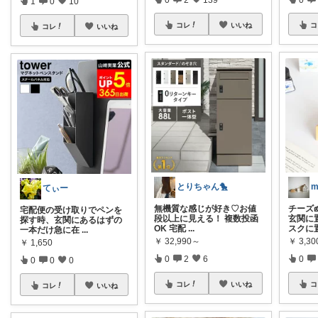
1
0
10
コレ
いいね
コ
コレ
いいね
とりちゃん🐤
てぃー
無機質な感じが好き♡お値
チーズ
宅配便の受け取りでペンを
段以上に見える！ 複数投函
玄関に
探す時、玄関にあるはずの
OK 宅配
...
スクに
一本だけ急に在
...
￥
32,990～
￥
3,3
￥
1,650
0
2
6
0
0
0
0
コレ
いいね
コ
コレ
いいね