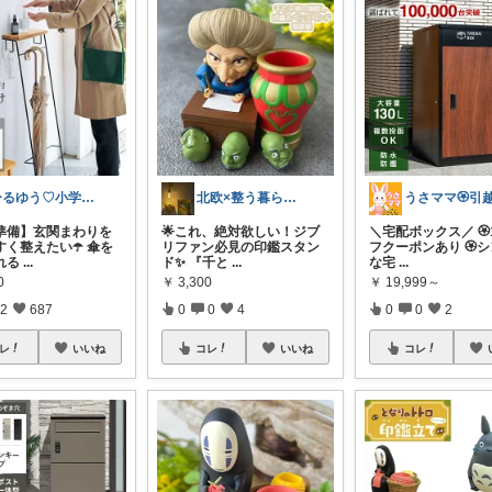
ひるゆう♡小学生2児ママ
北欧×整う暮らし｜ハル
準備】玄関まわりを
🌟これ、絶対欲しい！ジブ
＼宅配ボックス／ 🏵️
く整えたい☂️ 傘を
リファン必見の印鑑スタン
フクーポンあり 🏵️
れる
...
ド✨ 『千と
...
な宅
...
0
￥
3,300
￥
19,999～
2
687
0
0
4
0
0
2
レ
いいね
コレ
いいね
コレ