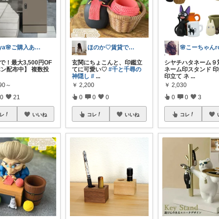
aya🌸ご購入ありがとうございます✨
ほのか♡賃貸でもおしゃれなインテリア
まで！最大3,500円OF
玄関にちょこんと、印鑑立
シヤチハタネーム
ポン配布中】 複数投
てに可愛い♡
#千と千尋の
ネーム印スタンド 
神隠し
#
...
印立て ネ
...
990～
￥
2,200
￥
2,030
0
21
0
0
0
0
0
3
レ
いいね
コレ
いいね
コレ