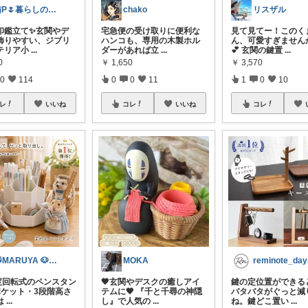
猫P🌷暮らしの中で見つけたお気に入り
リスザル
chako
印鑑立て✨玄関やデ
見て見てー！このく
宅急便の受け取りに便利な
飾りやすい、ジブリ
ん、可愛すぎませんか
ハンコも、専用の木製ホル
テリア小
...
💕 玄関の鍵置
...
ダーがあれば立
...
0
￥
3,570
￥
1,650
0
114
1
0
10
0
0
11
レ
いいね
コレ
コレ
いいね
🐱MARUYA 🐶動物が商品紹介✨️
reminote_day
MOKA
0度回転式のペンスタン
鍵の定位置ができる
🖤玄関やデスクの癒しアイ
ポケット・3段階高さ
バタバタがぐっと減
テムに🖤 『千と千尋の神隠
は
...
ね。鍵どこ置い
...
し』で人気の
...