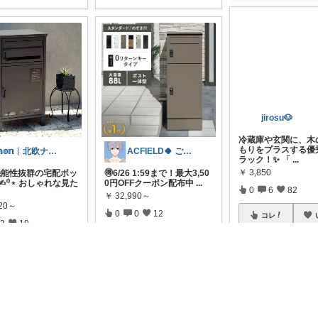
jirosu🐶
𝕞𝕠𝕟‎︴北欧ナチュラル🍐
ACFIELD🍀 ご購入感謝です
冷蔵庫や玄関に、木
機能性抜群の宅配ボッ
もりをプラスする優
🉐6/26 1:59まで！最大3,50
✍︎꙳⋆ おしゃれな見た
ラック！✨ 「
...
0円OFFクーポン配布中
...
￥
3,850
￥
32,990～
820～
0
6
82
0
0
12
3
19
コレ
コレ
いいね
レ
いいね