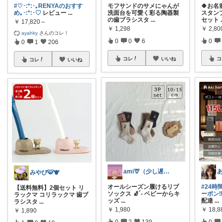
#♡･:*:･｡RENYAのおすす
モフサンドのサメにゃんが
🍀お名
め｡･:*:･♡
レビュー
...
洗面台を可愛く彩る陶器製
スタン
の歯ブラシスタ
...
セット
￥
17,820～
￥
1,298
￥
2,8
ayahky
さんのコレ！
0
0
6
0
0
1
206
コレ
いいね
コ
コレ
いいね
ami🦒（少し遅れます🐢）
みやび🐯🐮
オールシーズン履けるリブ
#24時
【送料無料】2個セット リ
ソックス 🧦´‐ ベビーからキ
ーポン‼
ラックマ コリラックマ 歯ブ
ッズ
...
配達
...
ラシスタ
...
￥
1,980
￥
18,
￥
1,890
0
2
139
0