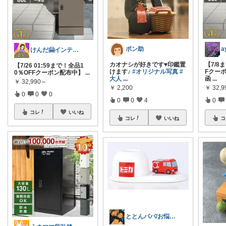
ポン助
けんだ🤗インテリア多め
カオナシが好きです♥️印鑑置
【7/8
【7/26 01:59まで！全品1
けます♪
#オリジナル写真
#
Fクー
0％OFFクーポン配布中】
...
大人
...
函
...
￥
32,990～
￥
2,200
￥
32,
0
0
0
0
0
4
0
コレ
いいね
コレ
いいね
コ
ととんパパ/お悩み解決グッズROOM