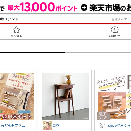
詳細検索
見つける
ともどん🍀フライパン料理ある暮らし🍳
コウ
an