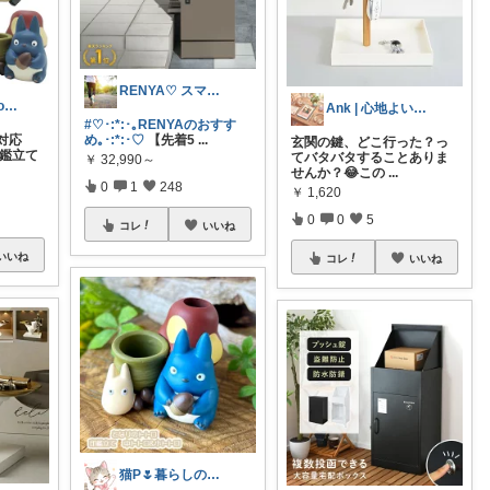
RENYA♡ スマホアイテムの部屋
🌸こーちゃんroom🌸
Ank | 心地よい暮らし
#♡･:*:･｡RENYAのおすす
９対応
め｡･:*:･♡
【先着5
...
玄関の鍵、どこ行った？っ
印鑑立て
てバタバタすることありま
￥
32,990～
せんか？😂この
...
0
1
248
￥
1,620
0
0
5
コレ
いいね
いいね
コレ
いいね
猫P🌷暮らしの中で見つけたお気に入り