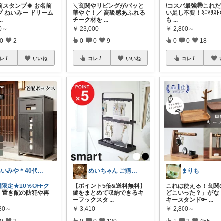
前スタンプ🍀 お名前
​＼玄関やリビングがパッと
\コスパ最強🉐これだけ
プ ねいみー ドリーム
華やぐ！／ 高級感あふれる
い足し不要！ﾐﾆﾏﾘｽ
...
チーク材を
...
も
...
00～
￥
23,000
￥
2,800～
0
2
0
0
9
0
0
18
レ
いいね
コレ
いいね
コレ
あいみや＊40代🌷くらしを楽しむ
めいちゃん ご購入感謝です🙇🏻‍♀️
まりも
間限定★10％OFFク
【ポイント5倍&送料無料】
これは使える！玄関
️
置き配の防犯や再
鍵をまとめて収納できるキ
どこいった？」がな
ーフックスタ
...
キースタンド🔑
...
880～
￥
3,410
￥
2,800～
0
2
0
0
120
1
2
455