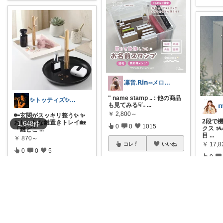
凛音.𝗥𝗶𝗻༝༝メロウな暮らし🧸
" name stamp .. : 他の商品
✨トッティズ✨ラク✖️ダイエット✨
も見てみる☟ˊ˗
...
￥
2,800～
🔑玄関がスッキリ整う✨ ✨
2段で
おしゃれな鍵置きトレイ🏡
1,648
件
0
0
1015
クス ᝰ
「鍵どこ
...
目
...
￥
870～
￥
17,
コレ
いいね
0
0
5
0
コレ
いいね
コ