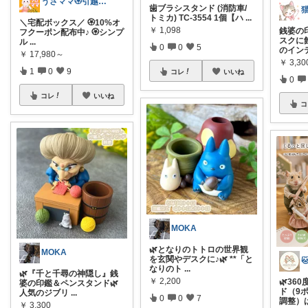
うさママ🏵️引越ギフト&ごみ箱＆収納
歯ブラシスタンド (消防車/
トミカ) TC-3554 1個【ハ
...
＼宅配ボックス／ 🏵️10%オ
￥
1,098
銭婆の
フクーポン配布中♪ 🏵️シンプ
スクに
ル
...
0
0
5
のイン
￥
17,980～
￥
3,30
1
0
9
コレ
いいね
0
コレ
いいね
コ
MOKA
🌿となりのトトロの世界観
MOKA
を玄関やデスクに♪🌿 **「と
なりのト
...
🌿『千と千尋の神隠し』銭
￥
2,200
🌿36
婆の印鑑＆ペンスタンド🌿
ド（9
人気のジブリ
...
0
0
7
調整）
￥
3,300