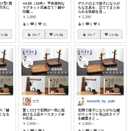
👌/ 買
⭐4.89（18件） ☔️🧲便利な
デスクの上で迷子になりが
ﾄの方に
マグネット式傘立て！鍵や
ちな文具を、立ててまとめ
印鑑
...
られる収納を見
...
￥
1,880
￥
2,280
1
0
31
0
0
6
いいね
コレ
いいね
コレ
いいね
コウ
kurashi_by_yuki
の「鍵
​置くだけで玄関が一気に垢
玄関で迷子になりがちな鍵
くなる
抜ける上品キースタンド🌿
がスッキリ✨ 私はBタイプ
✨ ​生活
...
を鍵置きと
...
￥
2,800～
￥
2,800～
0
0
5
0
2
276