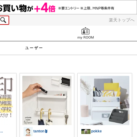
楽天トップへ
お知らせ
ユーザー
ico♡おうち時間を素敵にする💕
tanton🪴
pokke