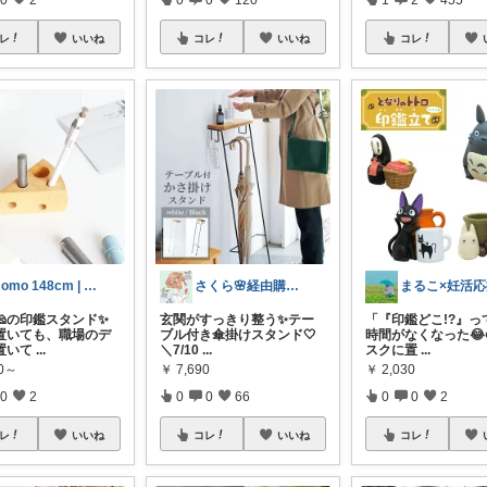
レ
いいね
コレ
いいね
コレ
momo 148cm | 9&4歳ママ
さくら🌸経由購入ありがとう😊
まるこ×妊活応
🧀の印鑑スタンド✨
玄関がすっきり整う✨テー
「『印鑑どこ!?』っ
置いても、職場のデ
ブル付き傘掛けスタンド🤍
時間がなくなった😂
置いて
...
＼7/10
...
スクに置
...
00～
￥
7,690
￥
2,030
0
2
0
0
66
0
0
2
レ
いいね
コレ
いいね
コレ