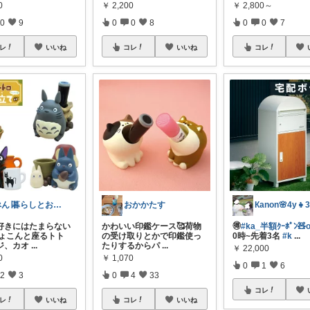
0
￥
2,800～
￥
2,200
0
9
0
0
7
0
0
8
レ
いいね
コレ
コレ
いいね
ぺん∣暮らしとお弁当
Кanon🌸4y👧3
おかかたす
好きにはたまらない
🉐
#ka_半額ｸｰﾎﾟﾝ🧸
かわいい印鑑ケース🥰荷物
 ちょこんと座るトト
0時~先着3名
#k
...
の受け取りとかで印鑑使っ
ジ、カオ
...
たりするからパ
...
￥
22,000
0
￥
1,070
0
1
6
2
3
0
4
33
コレ
レ
いいね
コレ
いいね