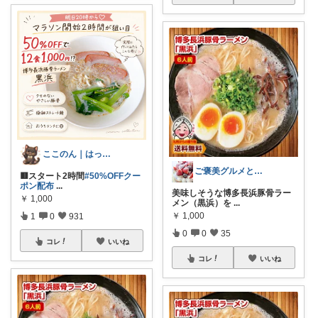
ここのん｜はっぴいライフ💓
ご褒美グルメと便利キッチン
🟥スタート2時間
#50%OFFクー
ポン配布
...
美味しそうな博多長浜豚骨ラー
￥
1,000
メン（黒浜）を
...
￥
1,000
1
0
931
0
0
35
コレ
いいね
コレ
いいね