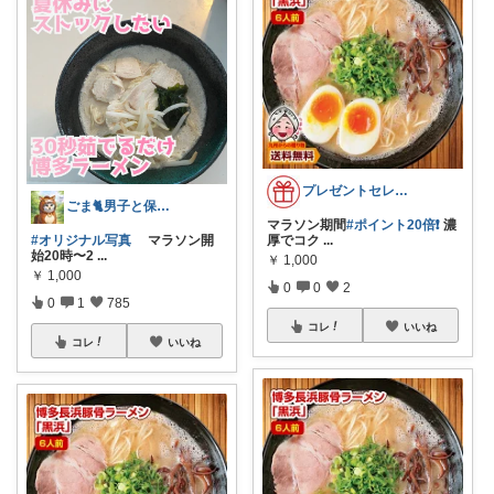
プレゼントセレクト館024
ごま🐈男子と保護猫のママ🐈
マラソン期間
#ポイント20倍❗
濃
#オリジナル写真
マラソン開
厚でコク
...
始20時〜2
...
￥
1,000
￥
1,000
0
0
2
0
1
785
コレ
いいね
コレ
いいね