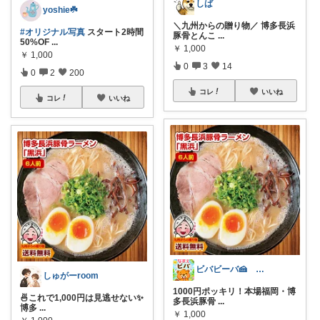
しば
yoshie☘️
＼九州からの贈り物／ 博多長浜
#オリジナル写真
スタート2時間
豚骨とんこ
...
50%OF
...
￥
1,000
￥
1,000
0
3
14
0
2
200
コレ
いいね
コレ
いいね
ビバビーバ🍰 経由購入感謝です♥
しゅがーroom
1000円ポッキリ！本場福岡・博
🍜これで1,000円は見逃せない✨
多長浜豚骨
...
博多
...
￥
1,000