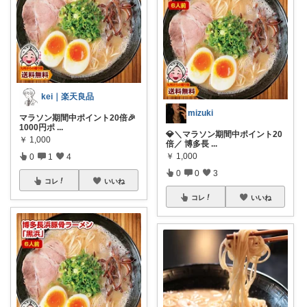
kei｜楽天良品
mizuki
マラソン期間中ポイント20倍🎉
1000円ポ
...
💎＼マラソン期間中ポイント20
￥
1,000
倍／ 博多長
...
￥
1,000
0
1
4
0
0
3
コレ
いいね
コレ
いいね