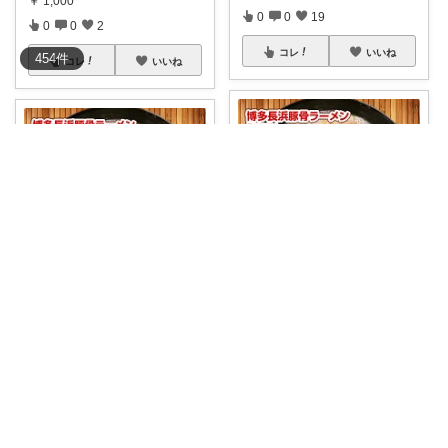
￥
1,000
0
0
19
0
0
2
コレ
いいね
454
件
コレ
いいね
Tabi*ico
高校球児を抱えるシングルファザー
【2個以上で15%ｵﾌ】【1000円
🍜「今日は時間もないし、疲れ
ポッキ
...
てご飯を作る気
...
￥
1,000
￥
1,000
0
1
693
0
0
3
コレ
いいね
コレ
いいね