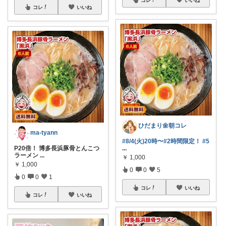
コレ
いいね
ひだまり🌼朝コレ
ma-tyann
#8/4(火)20時〜
#2時間限定！
#5
P20倍！ 博多長浜豚骨とんこつ
...
ラーメン
...
￥
1,000
￥
1,000
0
0
5
0
0
1
コレ
いいね
コレ
いいね