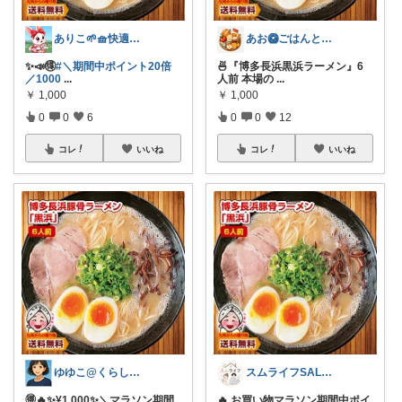
ありこ🌱🧺快適な暮らし雑貨🌻
あお🥝ごはんとおともたち🥭
✨️📣🉐
#＼期間中ポイント20倍
🍜『博多長浜黒浜ラーメン』6
／1000
...
人前 本場の
...
￥
1,000
￥
1,000
0
0
6
0
0
12
コレ
いいね
コレ
いいね
ゆゆこ@くらしを楽に便利に✨
スムライフSALE情報✨
🉐🔥✨¥1,000✨＼マラソン期間
🔥 お買い物マラソン期間中ポイ