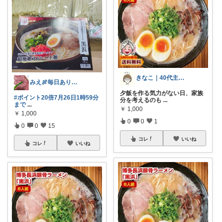
きなこ｜40代主婦の暮らしラクメモ
みえ🍖毎日ありがとう🐟️
夕飯を作る気力がない日、家族
#ポイント20倍7月26日1時59分
分を考えるのも
...
まで
...
￥
1,000
￥
1,000
0
0
1
0
0
15
コレ
いいね
コレ
いいね