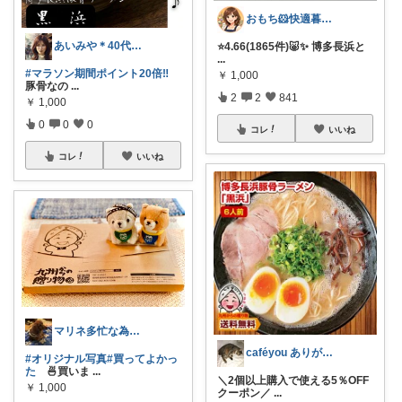
おもち🐹快適暮らし🌸オリ写🪴
あいみや＊40代🌷くらしを楽しむ
⭐️4.66(1865件)🐷✨ 博多長浜と
...
#マラソン期間ポイント20倍‼️
￥
1,000
豚骨なの
...
2
2
841
￥
1,000
0
0
0
コレ
いいね
コレ
いいね
マリネ多忙な為ゆっくりです💦🐢🐢
caféyou ありがとうございます😊
#オリジナル写真
#買ってよかっ
た
🍜買いま
...
＼2個以上購入で使える5％OFF
￥
1,000
クーポン／
...