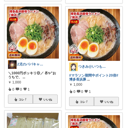
2児のパパキャンパー
つきみ@いつもありがとうございます🙏
＼1000円ポッキリ😊／ 🍜✨”お
#マラソン期間中ポイント20倍
#
うちで、
...
博多長浜豚
...
￥
1,000
￥
1,000
0
0
1
0
0
1
コレ
いいね
コレ
いいね