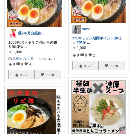
sono
優@6月分経由購入感謝
#＼マラソン期間ポイント20倍
1000円ポッキリ 九州からの贈
／
#博多
...
り物 楽天
...
￥
1,000
￥
1,000
0
0
2
蔵馬@ブログ経
...
さんのコレ！
0
0
4
コレ
いいね
コレ
いいね