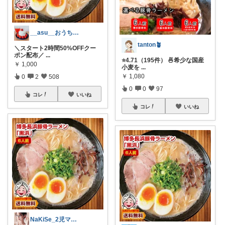
__asu__おうちカフェ⑅︎◡̈︎*
tanton🪴
＼スタート2時間50%OFFクー
ポン配布／
...
⭐4.71（195件） 🍜希少な国産
￥
1,000
小麦を
...
￥
1,080
0
2
508
0
0
97
コレ
いいね
コレ
いいね
NaKiSe_2児ママ🌸訪問感謝です