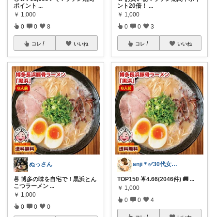
ポイント
...
ント20倍！
...
￥
1,000
￥
1,000
0
0
8
0
0
3
コレ
いいね
コレ
いいね
ぬっさん
anji＊✅30代女性売上ランキング🏆
🍜 博多の味を自宅で！黒浜とん
TOP150 🌟4.66(2046件) 🚚
...
こつラーメン
...
￥
1,000
￥
1,000
0
0
4
0
0
0
コレ
いいね