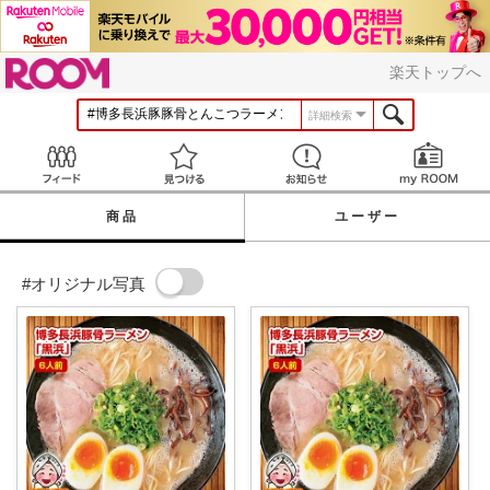
ROOM
楽天トップへ
詳細検索
Feed
見つける
お知らせ
商品
ユーザー
#オリジナル写真