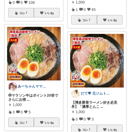
￥
1,000
0
0
108
1
0
65
コレ
いいね
コレ
いいね
あーちゃんママ🐣朝コレ5時✨2y娘
だて💖 元ジムトレーナーママ子育て美容
🏵️マラソン中はポイント20倍で
さらにお得
...
【博多豚骨ラーメン好き必見
￥
1,000
🍜】「濃厚とんこ
...
￥
1,000
0
0
5
0
0
3
コレ
いいね
コレ
いいね