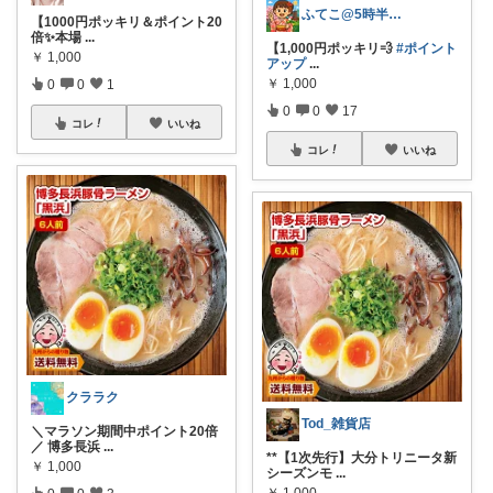
ふてこ@5時半頃ｺﾚ/京都のｲｲもの🍵
【1000円ポッキリ＆ポイント20
倍✨本場
...
【1,000円ポッキリ💨
#ポイント
￥
1,000
アップ
...
￥
1,000
0
0
1
0
0
17
コレ
いいね
コレ
いいね
クララク
Tod_雑貨店
＼マラソン期間中ポイント20倍
／ 博多長浜
...
**【1次先行】大分トリニータ新
￥
1,000
シーズンモ
...
￥
1,000
0
0
3