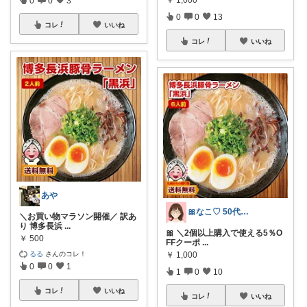
0
0
13
コレ
いいね
コレ
いいね
あや
🎀なこ♡︎ 50代主婦の"買って正解"
＼お買い物マラソン開催／ 訳あ
り 博多長浜
...
🎀 ＼2個以上購入で使える5％O
￥
500
FFクーポ
...
るる
さんのコレ！
￥
1,000
0
0
1
1
0
10
コレ
いいね
コレ
いいね