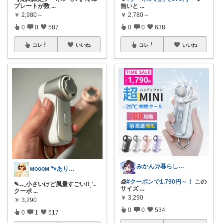
プレートが数
...
無いと
...
￥
2,980～
￥
2,780～
0
0
587
0
0
638
コレ
いいね
コレ
いいね
みかん@暮らしのもの／暑さ対策に全力⛱️
ᴍᴏᴏᴏᴍ 🐾ありがとうございます🐹
🧊
#クーポンで1,790円～！
この
✎𓂃小さいけど風量すごい!!ˎˊ˗
サイズ
...
クーポ
...
￥
3,290
￥
3,290
0
0
534
0
1
517