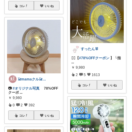
コレ
いいね
すったん🐰
🏃‍♀️【
#78%OFFクーポン
】 └指
...
￥
9,980
2
5
1613
𓃠mamaクル𓃠Thanks🏡
コレ
いいね
📷
#オリジナル写真
78%OFF
クーポ
...
￥
9,980
0
2
392
コレ
いいね