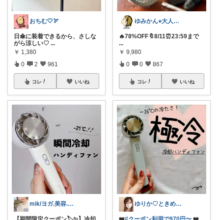
おちむ🤍🏹
ゆみかん⭐︎大人の暮らし研究室
日傘に装着できるから、さしな
🔥78%OFF🔖8/11⏰23:59まで
がら涼しい♡
...
...
￥
1,380
￥
9,980
0
2
961
0
0
867
コレ
いいね
コレ
いいね
mik/ヨガ.美容.ファッション𓂃.✿
ゆりか♡ときめく暮らしと服✨️
【期間限定クーポン🏷️✨】冷却
❤️
#クーポン利用で970円〜
❤️