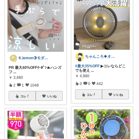
ちゃんころ🍀オリ写/インテリア/キッズ
K.lemon🍋モダン+家事楽+🐶
#最大35%OFF
▶コレならどこ
PR 最大40%OFFｸｰﾎﾟﾝ🔥ハンズ
でも使え
...
フ
...
￥
4,980
￥
3,480
0
0
442
2
1
1048
コレ
いいね
コレ
いいね