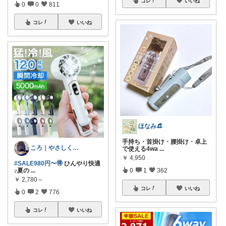
コレ
いいね
0
0
811
コレ
いいね
ほなみ👒
手持ち・首掛け・腰掛け・卓上
ころ｜やさしく整う暮らしの道具🌿
で使える4wa
...
￥
4,950
#SALE980円〜🉐
ひんやり快適
♪夏の
...
0
1
362
￥
2,780～
コレ
いいね
0
2
776
コレ
いいね