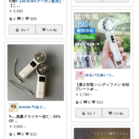
✨️🉐
#【46％OFFクーポン配布】
【こ
...
￥
5,480
0
2
989
コレ
いいね
ゆるパカ🎀いつもありがとうございます✨
【暑さ対策 ハンディファン 冷却
プレート🌿
...
￥
2,780～
0
0
553
ᴍᴏᴏᴏᴍ 🐾ありがとうございます🐹
コレ
いいね
✎𓂃風量ドライヤー並!!ˎˊ˗ 59%
OF
...
￥
3,960～
1
0
810