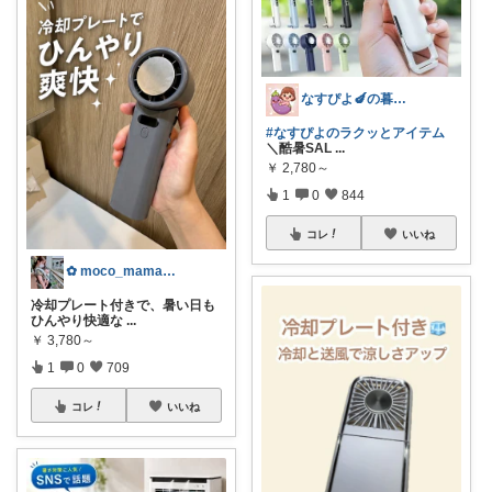
なすぴよ🍆の暮らしラクッとROOM⭐️
#なすぴよのラクッとアイテム
＼酷暑SAL
...
￥
2,780～
1
0
844
コレ
いいね
✿ moco_mama_life ✿
冷却プレート付きで、暑い日も
ひんやり快適な
...
￥
3,780～
1
0
709
コレ
いいね