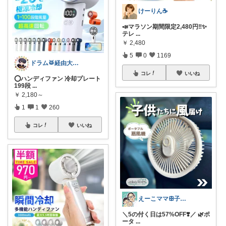
けーりん☕️
📣マラソン期間限定2,480円‼️✨
テレ
...
￥
2,480
5
0
1169
ドラム🥁経由大感謝🉐
コレ
いいね
⭕️ハンディファン 冷却プレート
199段
...
￥
2,180～
1
1
260
コレ
いいね
えーこママꕥ子供達と夏を楽しむぞ☀️
＼5の付く日は57%OFF❣️／ 🌿ポ
ータ
...