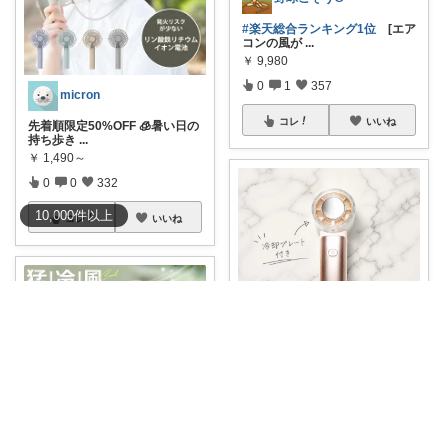
#楽天総合ランキング1位
[エア
コンの風が
...
￥
9,980
0
1
357
micron
コレ
いいね
先着順限定50%OFF 🧊暑い日の
持ち歩き
...
￥
1,490～
0
0
332
10,000
件
以上
コレ
いいね
ばんび
#オリジナル写真
4way冷却ハン
ディファ
...
￥
2,780～