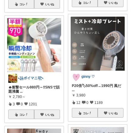
コレ
いいね
コレ
いいね
ginny ♡
꧁ポイマニ꧂
P20倍🏷️50%off→1990円 風だ
🔥衝撃セール980円～‼️SNSで話
...
題沸騰
...
￥
3,980
￥
2,780～
12
0
1189
3
0
1201
コレ
いいね
コレ
いいね