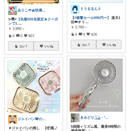
💧うるるん💧
ありこ🌱🧺快適な暮らし雑貨🌻
【
#衝撃セール990円〜】
楽天1
✨️🉐
#【先着500名限定★クーポ
位👑オリ
...
ンで1,
...
￥
2,780～
￥
3,980～
0
0
426
0
0
907
コレ
いいね
コレ
いいね
きみどり.𓆏・°いつも感謝です
ジャイパン🐼の当直明け回復ROOM
5段階＋リズム風、最長9時間の
＃ジャイパンの推し 【📦風ノ
連続使用𓂅𓂅
...