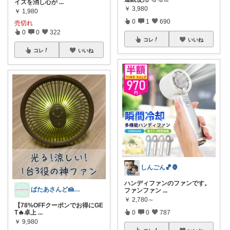
イズを消し心が
...
￥
3,980
￥
1,980
0
1
690
売切れ
0
0
322
コレ
いいね
コレ
いいね
しんごん🏀🦍
ハンディファンのファンです。
ばたあさんど🍰テンション爆上がりな生活
ファンファン
...
￥
2,780～
【78%OFFクーポンでお得にGE
T🔥卓上
...
0
0
787
￥
9,980