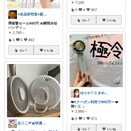
￥
7,180
0
4
907
⭐良品研究室⭐新潟県民のオススメ🍙お米
コレ
いいね
🉐衝撃セール980円 ☀️瞬間冷却
ハンディ
...
￥
2,780～
3
0
882
コレ
いいね
ゆりか♡ときめく暮らしと服✨️
❤️
#クーポン利用で980円〜
❤️
無いと
...
￥
2,980～
0
1
971
ありこ🌱🧺快適な暮らし雑貨🌻
コレ
いいね