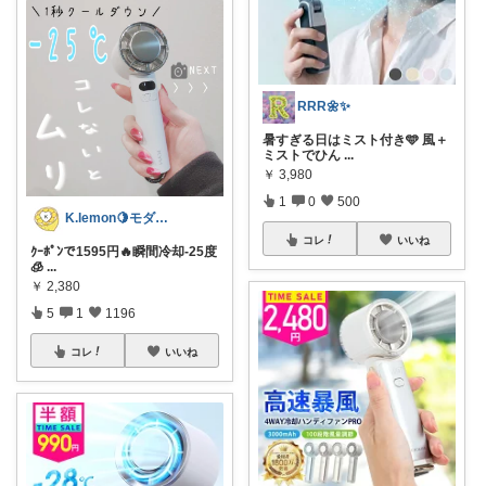
RRR🌼✨
暑すぎる日はミスト付き🩵 風＋
ミストでひん
...
￥
3,980
1
0
500
K.lemon🍋モダン+家事楽+🐶
コレ
いいね
ｸｰﾎﾟﾝで1595円🔥瞬間冷却-25度
🧊
...
￥
2,380
5
1
1196
コレ
いいね