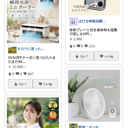
ぱぴる💎経由購入に感謝
冷却プレート付き🧊冷却＆送風
で涼しさUP❗
...
￥
2,980
0
0
214
タロウに首ったけ🌞朝コレ
コレ
いいね
15％OFFクーポン見つけた✨ま
だまだ40
...
￥
12,980～
0
0
847
コレ
いいね
野球こぞう⚾️