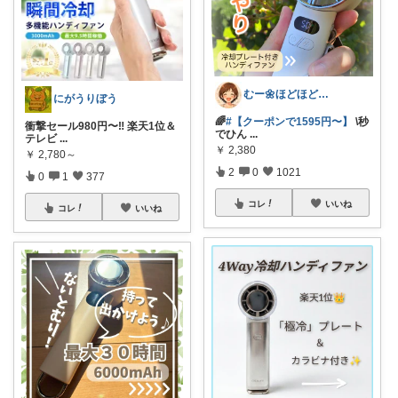
むー🌼ほどほど生活🌼
にがうりぼう
🌈
#【クーポンで1595円〜】
\秒
衝撃セール980円〜‼️ 楽天1位＆
でひん
...
テレビ
...
￥
2,380
￥
2,780～
2
0
1021
0
1
377
コレ
いいね
コレ
いいね