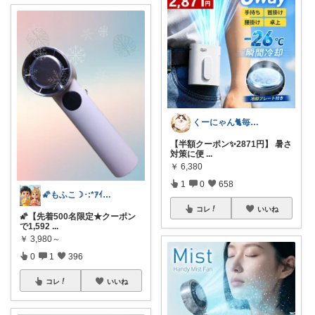
くーにゃん🐈️毎日感謝😊🙏
【半額クーポン✨2871円】 暑さ
対策に便
...
￥
6,380
1
0
658
🌠もふこ☽･:*ｱｲｺﾝ変更しました♪
コレ
いいね
🌠【先着500名限定★クーポン
で1,592
...
￥
3,980～
0
1
396
コレ
いいね