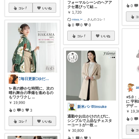
フォーマルシーンのヘアア
0
クセ選びって結
...
コレ
いいね
￥
1,720
コ
miwa.✂︎
...
さんのコレ！
0
0
0
コレ
いいね
🫪毎日更新🫪ゆだむパパ(ママも)
a
✨ 夜の静かな時間に、次の
晴れ舞台の準備を進めるの
もワクワクし
...
⭐5.0
に 宇
￥
19,990
デザ
...
新米パパRinsuke
0
0
3
￥
19,3
通勤やお出かけのたびに、
0
シンプルで上品なチェスタ
コレ
いいね
ーコートが一枚
...
コ
￥
30,800
1
0
3