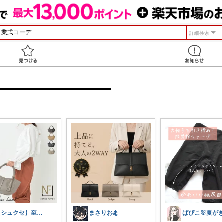
詳細検索
見つける
【シュクセ】至高のバッグコレクション🛍
まさりお🏂