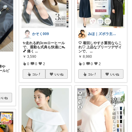
かそく009
みほ｜ズボラ主婦の暮らしROOM
✨走れる約3cmローヒール
🤍 着回しやすさ重視ならこ
で、通勤も式典も快適に👠
れ♡ 上品なプリーツデザイ
💕 痛く
...
ンで、
...
￥
3,590
￥
8,980
0
0
2
0
0
2
華や
ールピ
コレ
いいね
コレ
いいね
いいね