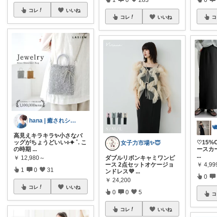
コレ
いいね
コレ
いいね
コ
hana | 癒されシンプルライフ
高見えキラキラ✨小さなバ
ッグがちょうどいい⟡✦ ˚. こ
♡15%
女子力市場✨😇
の時期
...
ースカー
...
￥
12,980～
ダブルリボンキャミワンピ
￥
4,99
ース 2点セットオケージョ
1
0
31
ンドレス💜
...
0
￥
24,200
コレ
いいね
0
0
5
コ
コレ
いいね