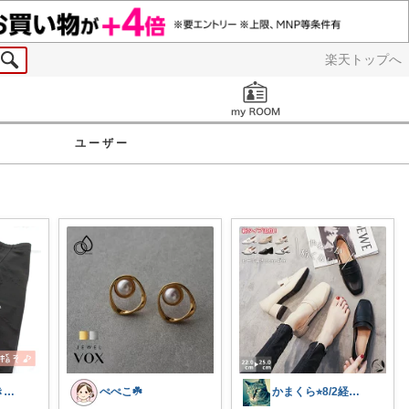
楽天トップへ
お知らせ
ユーザー
ぱぴこ🐰夏がきた☀️☁️🏖👒🩷
ぺぺこ☘️
かまくら⭐︎8/2経由購入感謝です