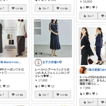
￥
19,800
0
0
5
レ
いいね
コレ
いいね
コレ
🕊𑁍 Mario✧room 𑁍🕊
女子力市場✨😇
OFFクーポン♡ナロ
レース×シアー×バックリボ
ト♡ ────────
ンの 大人フェミニンロング
ドレス🖤💙
...
✨ ハレの日のお出か
9
￥
17,600
校行事など、きちん
場面で頼りに
...
1
20
0
0
12
￥
7,990
0
0
3
レ
いいね
コレ
いいね
コレ