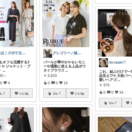
みほ｜ズボラ主婦の暮らしROOM
グレゴリー／経由購入感謝です💕
ンもオフも活躍する3
パールが華やか✨セレモニ
rin room♡
ト✨ ジャケット・ブ
ーや通勤に使える上品ボウ
・
...
タイブラウス
...
これ、結ぶだけで一
590～
￥
6,820
品見え🤍✨ 大粒パ
愛いヘアゴ
...
0
4
0
0
16
￥
970
0
0
34
レ
いいね
コレ
いいね
コレ