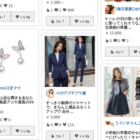
￥
2,380～
0
15
1
1
999
レ
いいね
✨ ハレの日の装いを
コレ
いいね
に彩ってくれそうな
古典柄の草履
...
￥
12,800
0
0
2
コレ
nn@2児ママ
りの🤍プチプラ服
： 上品な輝きをあなた
和島産アコヤ真珠のSV
すっきり細身のジャケット
で、きちんと感あるセット
アップ🤍 自分
...
60
￥
5,880
0
0
うぐいすりんご
0
0
114
レ
いいね
小学校の卒業式やセ
コレ
いいね
ーにぴったり！キャ