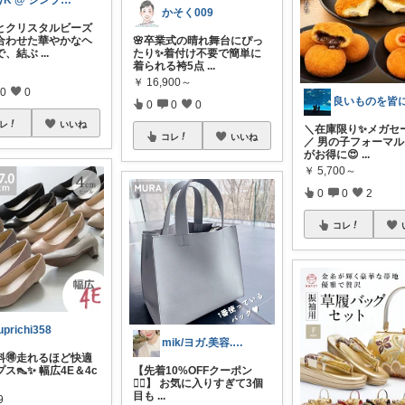
byK @ シンプル好き
かそく009
とクリスタルビーズ
合わせた華やかなヘ
🌸卒業式の晴れ舞台にぴっ
で、結ぶ
...
たり✨着付け不要で簡単に
着られる袴5点
...
￥
16,900～
0
0
0
0
0
レ
いいね
＼在庫限り✨メガセ
コレ
いいね
／ 男の子フォーマ
がお得に😍
...
￥
5,700～
0
0
2
コレ
uprichi358
mik/ヨガ.美容.ファッション𓂃.✿
料🉐走れるほど快適
ス👠✨ 幅広4E＆4c
【先着10%OFFクーポン
❤️‍🔥】 お気に入りすぎて3個
目も
...
9