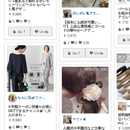
🤍 1着あると頼れるセレモ
ニーワンピース✨ セパレー
ト風デザ
...
パール
を組み
ポレポレ🐈アラフィフの可愛い図鑑
￥
8,980
アゴム
0
0
2
￥
770
【浴衣にも絶対可愛い…
🤍】上品な透明感とゴール
0
ドの華やかヘアア
...
コレ
いいね
￥
3,970
コ
1
0
139
コレ
いいね
ちゃに豆🌿ファッション好き✨
s
✨半額クーポン対象✨お得に
GETできるチャンス🎀 ＼大
人のきれ
...
送料無
なパンプ
マリィ★
￥
8,980
mヒ
...
0
0
1
￥
3,99
入園式や卒園式など大事な