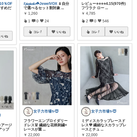
10％OF
#𝓅𝑒𝓅𝑒𝓀𝑜☘️JewelVOX
🌷自分
レビュー⭐️⭐️⭐️⭐️4.15(970件)
すすめだ
で選べるセット割対象
...
フワラク ロー
...
￥
1,260
￥
4,785
1
0
24
2
0
546
コレ
いいね
コレ
いいね
いいね
女子力市場✨😇
女子力市場✨😇

フラワーエンブロイダリー
ミディスカラップレースド
シアージ
ドレス👗 繊細な花柄刺繍×
レス💜 繊細なスカラップレ
アップ
レースが重
...
ースとチュ
...
￥
22,000
￥
22,000