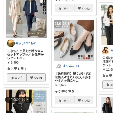
コレ
いいね
暮らしいいものROOM
＼きちんと見えが叶う大人
セットアップ✨／ お仕事か
らセレモニ
...
🤍 
活躍す
￥
9,990
ケット
まりん.。o○
0
1
1
￥
11,9
【送料無料】履くだけで足
0
元美人💕きれい見え＆歩き
コレ
いいね
やすさを両立✨
...
コ
￥
3,699
0
0
5
10,000
件
以上
コレ
いいね