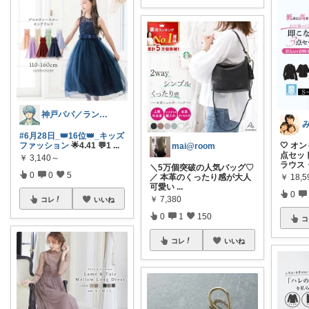
神戸パパ／ランキング＆レビュー毎日掲載
#6月28日_👑16位👑_キッズ
ファッション
🌟4.41 💬1
...
🤍 オ
mai@room
点セッ
￥
3,140～
ラウス
＼5万個突破の人気バッグ♡
0
0
5
￥
18,
／ 本革のくったり感が大人
可愛い
...
0
￥
7,380
コレ
いいね
0
1
150
コ
コレ
いいね