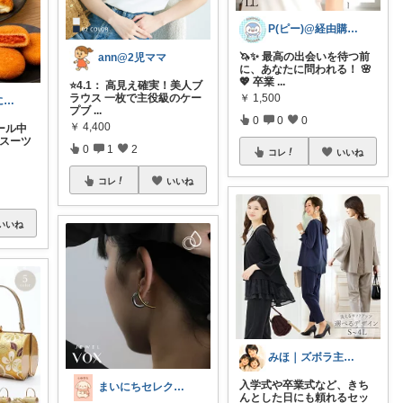
P(ピー)@経由購入します！
🦄✨ 最高の出会いを待つ前
ann@2児ママ
に、あなたに問われる！ 🌸
💖 卒業
...
⭐4.1： 高見え確実！美人ブ
￥
1,500
ラウス 一枚で主役級のケー
良いものを皆にシェアしたい
プブ
...
0
0
0
￥
4,400
ール中
ルスーツ
0
1
2
コレ
いいね
コレ
いいね
いいね
みほ｜ズボラ主婦の暮らしROOM
入学式や卒業式など、きち
まいにちセレクトdays
んとした日にも頼れるセッ