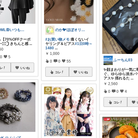
🦋ML🦋いつもありがとう💓
のか🐦ほぼオリ写‎🤍4日🙏✨
ら【70%OFFクーポ
#お買い物メモ
痛くないイ
ｰ❤️‍🔥𓊇 きちんと感
...
ヤリング＆ピアス
#1日0時～
1480
...
60
￥
1,000
0
5
ふーちん03
0
0
55
レ
いいね
✨顔まわりが一気に
コレ
いいね
ぐ、ゆらゆら淡水パ
アス✨ 揺れるた
...
￥
2,560
0
0
4
コレ