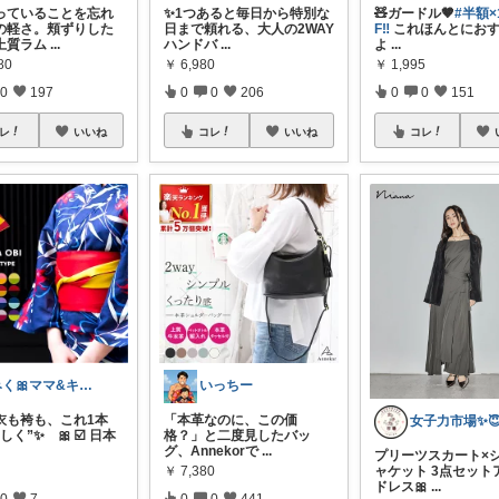
っていることを忘れ
✨1つあると毎日から特別な
🧸ガードル🤎
#半額×
の軽さ。頬ずりした
日まで頼れる、大人の2WAY
F‼️
これほんとにお
上質ラム
...
ハンドバ
...
よ
...
80
￥
6,980
￥
1,995
0
197
0
0
206
0
0
151
レ
いいね
コレ
いいね
コレ
みく🎀ママ&キッズグッズ🎁
いっちー
浴衣も袴も、これ1本
「本革なのに、この価
女子力市場✨
しく”✨ 🎀 ☑️ 日本
格？」と二度見したバッ
グ、Annekorで
...
プリーツスカート×
￥
7,380
ャケット 3点セット
ドレス🎀
...
0
7
0
0
441