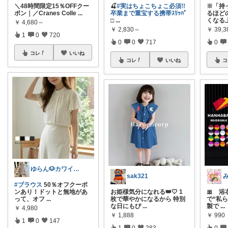
＼48時間限定15％OFFクー
🍒
#実はちょこちょこ必須!!
※「持
ポン｜／Cranes Colle
...
卒業まで重宝する携帯ｽﾘｯﾊﾟ
るほど
□
...
くなる
￥
4,680～
￥
2,830～
￥
39,3
1
0
720
0
0
717
0
コレ
いいね
コレ
いいね
コ
ゆらん🐶カワイイ物コレクター
sak321
#ブラウス
50％オフクーポ
ンあり！ドットと無地があ
お姫様気分になれる👑🤍 1
🎀 
って、オフ
...
枚で華やかになるから 特別
で“私ら
な日にもぴ
...
製で
...
￥
4,980
￥
1,888
￥
990
1
0
147
1
0
283
0