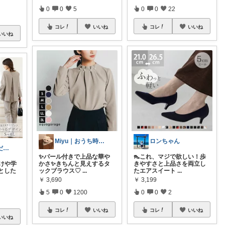
0
0
5
0
0
22
コレ
いいね
コレ
いいね
いいね
Miyu｜おうち時間の小さな幸せ🌸
ロンちゃん
🫪毎日更新🫪ゆだむパパ(ママも)
✨パール付きで上品な華や
👠これ、マジで欲しい！歩
けや学
かさ✨きちんと見えするタ
きやすさと上品さを両立し
とした
ックブラウス♡
...
たエアスイート
...
￥
3,690
￥
3,199
5
0
1200
0
0
2
コレ
いいね
コレ
いいね
いいね