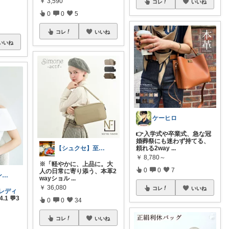
￥
3,590
コレ
いいね
0
0
5
コレ
いいね
いいね
ケーヒロ
👉入学式や卒業式、急な冠
婚葬祭にも迷わず持てる、
【シュクセ】至高のバッグコレクション🛍
頼れる2way
...
￥
8,780～
※「軽やかに、上品に。大
0
0
7
人の日常に寄り添う、本革2
神戸パパ／ランキング＆レビュー毎日掲載
wayショル
...
￥
36,080
コレ
いいね
_レディ
4.1 💬3
0
0
34
コレ
いいね