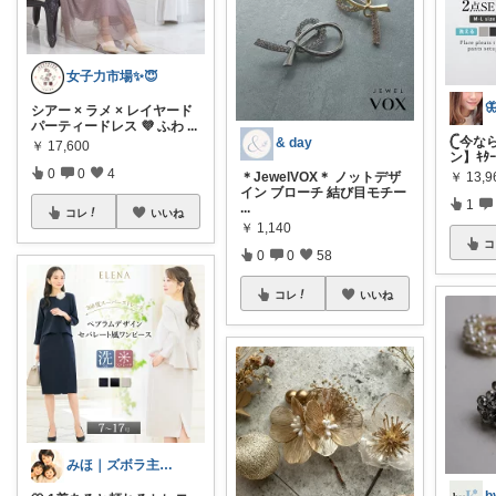
女子力市場✨😇
シアー × ラメ × レイヤード
パーティードレス 💜 ふわ
...
𓊆今な
& day
￥
17,600
ン】ｷﾀｰ
0
0
4
￥
13,9
＊JewelVOX＊ ノットデザ
イン ブローチ 結び目モチー
1
...
コレ
いいね
￥
1,140
コ
0
0
58
コレ
いいね
みほ｜ズボラ主婦の暮らしROOM