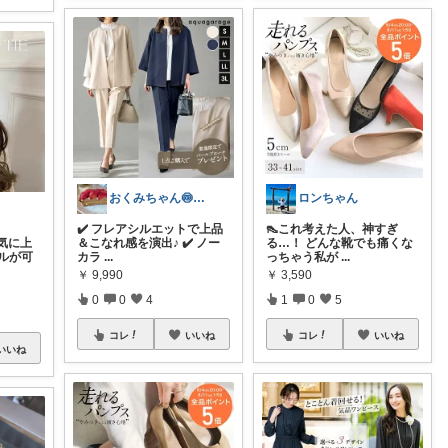
おくみちゃん🍥朝コレ界隈✌🏻
ロンちゃん
✔️ フレアシルエットで上品
👠これ考えた人、神すぎ
気に上
＆こなれ感を演出♪ ✔️ ノー
る…！ どんな靴でも痛くな
ールが可
カラ
...
っちゃう私が
...
￥
9,990
￥
3,590
0
0
4
1
0
5
コレ
いいね
コレ
いいね
いいね