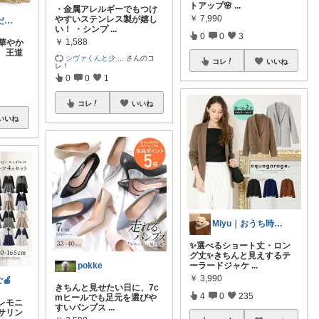
トアップ🌸
...
・金属アレルギーでもつけ
￥
7,990
やすいステンレス製が嬉し
🫪毎日更新🫪ゆだむパパ(ママも)
い！ ・シンプ
...
0
0
3
￥
1,588
華やか
、王道
シヴァくんと少
...
さんのコ
コレ
いいね
レ！
0
0
1
コレ
いいね
いいね
Miyu｜おうち時間の小さな幸せ🌸
✨選べるショート丈・ロン
グ丈✨きちんと見えするテ
pokke
ーラードジャケ
...
￥
3,990
🍎
きちんと見せたい日に、7c
4
0
235
mヒールでも足元を選びや
レモニ
すいパンプス
...
サリン