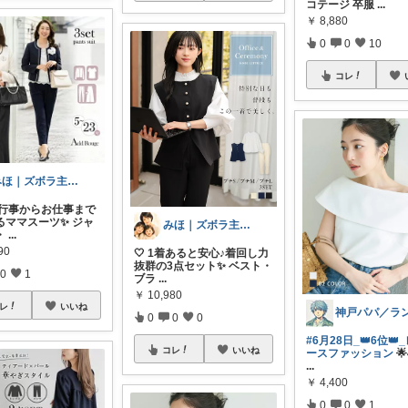
コテージ 卒服
...
￥
8,880
0
0
10
コレ
みほ｜ズボラ主婦の暮らしROOM
学校行事からお仕事まで
るママスーツ✨ ジャ
みほ｜ズボラ主婦の暮らしROOM
・
...
90
🤍 1着あると安心♪着回し力
抜群の3点セット✨ ベスト・
0
1
ブラ
...
￥
10,980
レ
いいね
0
0
0
#6月28日_👑6位👑
コレ
いいね
ースファッション
🌟
...
￥
4,400
0
0
1