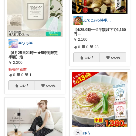
ふてこ@5時半頃ｺﾚ/京都のｲｲもの🍵
【4/25/0時〜💨半額以下で2,160
円
...
￥
2,160
🌟ソラ🌟
0
0
23
【6月25日21時〜★5時間限定
半額】泡
...
コレ
いいね
￥
2,200
販売開始前
0
0
1
コレ
いいね
ゆう