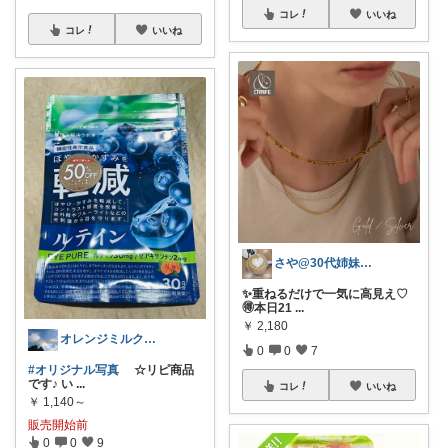
コレ
いいね
コレ
いいね
さや@30代姉妹ママ
✨重ねるだけで一気に高見え♡
🉐本日21
...
￥
2,180
オレンジミルク☆ありがとうございます♪
0
0
7
#オリジナル写真
☆リピ商品
です♪ い
...
コレ
いいね
￥
1,140～
販売開始前
0
0
9