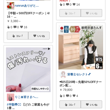
掲載終了
0
0
14
runrunありがとう( ◠‿◠ )
【半額＋500円OFFクーポン｜4/
コレ
いいね
16・
...
￥
3,380～
0
0
16
コレ
いいね
栄養士セレクト💕
📢25日20時～先着50%OFFクー
ポン配
...
￥
79,800
0
0
4
りこ🎀皆さまへ心から感謝🩶
#半額😳❤️‍🔥
【どの ご家庭も今が
コレ
いいね
1番
...