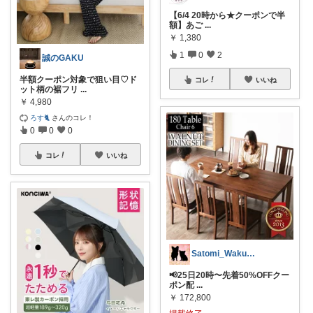
【6/4 20時から★クーポンで半
額】あご
...
￥
1,380
1
0
2
誠のGAKU
半額クーポン対象で狙い目♡ド
コレ
いいね
ット柄の裾フリ
...
￥
4,980
ろす🐈
さんのコレ！
0
0
0
コレ
いいね
Satomi_WakuWakuRoom♪
📢25日20時〜先着50%OFFクー
ポン配
...
￥
172,800