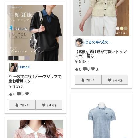
はるの☀️2児のママ𓂃◌𓈒𓐍
【素敵な透け感が可愛いトップ
ス🌸】 柔ら
...
￥
5,980
Himari
0
0
3
♡ 一枚で二役！ハーフジップで
コレ
いいね
重ね着風スタ
...
￥
3,280
0
0
1
コレ
いいね