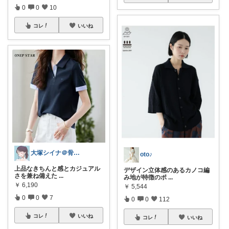
0
0
10
コレ
いいね
大塚シイナ＠骨ストselect shop
oto♪
上品なきちんと感とカジュアル
デザイン立体感のあるカノコ編
さを兼ね備えた
...
み地が特徴のポ
...
￥
6,190
￥
5,544
0
0
7
0
0
112
コレ
いいね
コレ
いいね