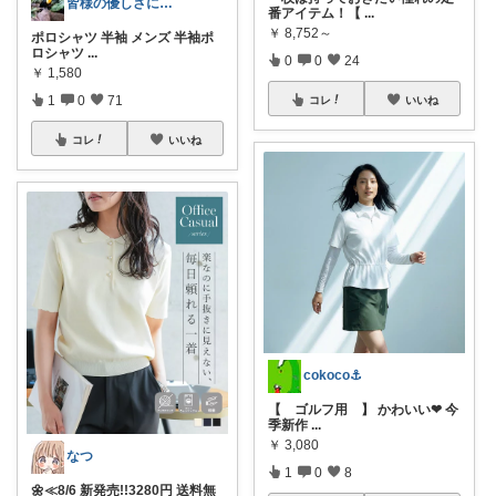
皆様の優しさに感謝です✨happyミルク
番アイテム！【
...
￥
8,752～
ポロシャツ 半袖 メンズ 半袖ポ
ロシャツ
...
0
0
24
￥
1,580
1
0
71
コレ
いいね
コレ
いいね
cokoco⚓︎
【 ゴルフ用 】 かわいい❤︎ 今
季新作
...
￥
3,080
なつ
1
0
8
🌼≪8/6 新発売!!3280円 送料無