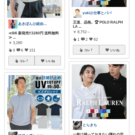
yuki@仕事とパパ
王道、品格。🏆 POLO RALPH
あきぼん@経由購入ありがとうございます
LA
...
￥
8,752～
≪8/6 新発売!!3280円 送料無料
≫
...
1
2
62
￥
3,280
0
6
151
コレ
いいね
コレ
いいね
とらきち
一枚は持っておきたい憧れの定