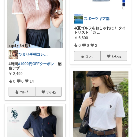
スポーツギア部
⛳夏ゴルフをおしゃれに！ タイ
トリスト「カ
...
￥
6,600
0
0
2
ひまり🌟朝コレ💡いつも感謝💓
コレ
いいね
4時間
#1000円OFFクーポン
配
色デザ
...
￥
2,499
0
0
14
コレ
いいね