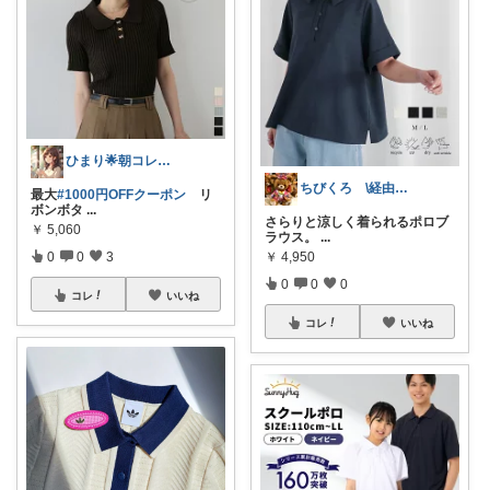
ひまり🌟朝コレ💡いつも感謝💓
ちびくろ \経由購入ありがとうござます/
最大
#1000円OFFクーポン
リ
ボンボタ
...
さらりと涼しく着られるポロブ
￥
5,060
ラウス。
...
0
0
3
￥
4,950
0
0
0
コレ
いいね
コレ
いいね