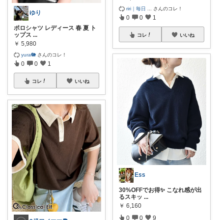
riri｜毎日
...
さんのコレ！
ゆり
0
0
1
ポロシャツ レディース 春 夏 ト
ップス
...
コレ
いいね
￥
5,980
yura🐘
さんのコレ！
0
0
1
コレ
いいね
Ess
30%OFFでお得✨ こなれ感が出
るスキッ
...
￥
6,160
0
0
9