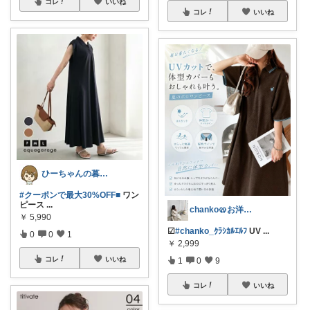
コレ
いいね
コレ
いいね
ひーちゃんの暮らしと服ROOM🌷
#クーポンで最大30%OFF■
ワン
ピース
...
chanko🥨お洋服/出産準備💗
￥
5,990
☑︎
#chanko_ｸﾗｼｶﾙｴﾙﾌ
UV
...
0
0
1
￥
2,999
コレ
いいね
1
0
9
コレ
いいね