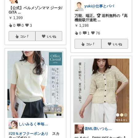
yuki@仕事とパパ
【公式】ベルメゾンママ ジータ/
GITA
...
万能、端正。🏆 送料無料の『高
￥
1,399
機能吸汗速乾
...
0
0
3
￥
1,198
0
1
76
コレ
いいね
コレ
いいね
しいみるく🌟毎日全力投稿🌟
🦋ML🦋いつもありがとう💓
#20％オフクーポンあり
スカ