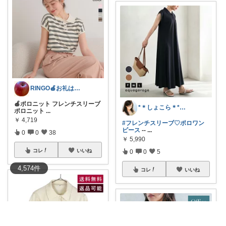
RINGO🍎お礼はプロフ🍎
🍎ポロニット フレンチスリーブ
*＊しょこら＊*朝コレ
ポロニット
...
￥
4,719
#フレンチスリーブ♡ポロワン
ピース
--
...
0
0
38
￥
5,990
コレ
いいね
0
0
5
4,574
件
コレ
いいね