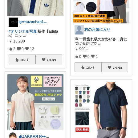
ig➡︎suzuchan1206
村のお気に入り
#オリジナル写真
新作【adida
s】ニッ
...
🌸 一目惚れ級のかわいさ！身に
￥
13,200
つけるだけで
...
3
0
12
￥
990～
0
0
1
コレ
いいね
コレ
いいね
🍎ZAKKAЯ R👀M 経由購入感謝