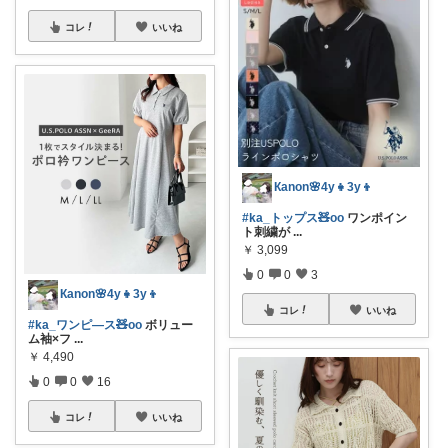
コレ
いいね
Кanon🌸4y👧3y👦
#ka_トップス🧸oo
ワンポイン
ト刺繍が
...
￥
3,099
0
0
3
Кanon🌸4y👧3y👦
コレ
いいね
#ka_ワンピ—ス🧸oo
ボリュー
ム袖×フ
...
￥
4,490
0
0
16
コレ
いいね