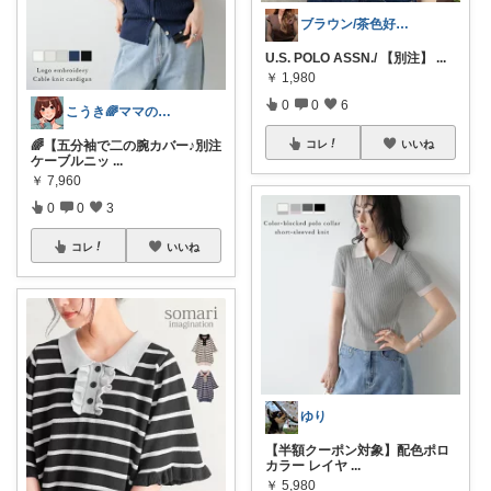
ブラウン/茶色好き🤎ノブたん
U.S. POLO ASSN./ 【別注】
...
￥
1,980
0
0
6
こうき🌈ママの着痩せ服&快適な暮らし
コレ
いいね
🌈【五分袖で二の腕カバー♪別注
ケーブルニッ
...
￥
7,960
0
0
3
コレ
いいね
ゆり
【半額クーポン対象】配色ポロ
カラー レイヤ
...
￥
5,980