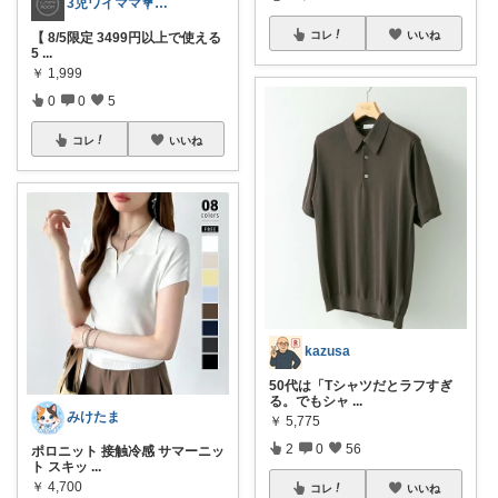
3児ワイママ💐バタバタでも回る暮らし✨
コレ
いいね
【 8/5限定 3499円以上で使える
5
...
￥
1,999
0
0
5
コレ
いいね
kazusa
50代は「Tシャツだとラフすぎ
る。でもシャ
...
みけたま
￥
5,775
2
0
56
ポロニット 接触冷感 サマーニッ
ト スキッ
...
￥
4,700
コレ
いいね