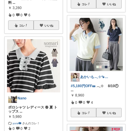
料
...
コレ
いいね
￥
3,280
0
0
6
コレ
いいね
あかいも𓂃⊹🍠8月もよろしくです✨
#5,180円OFF🎫
𓂃⊹ 8/10🕛
...
￥
8,960
Nano
0
0
4
ポロシャツ レディース 春 夏 ト
ップス
...
コレ
いいね
￥
5,980
yura🐘
さんのコレ！
0
0
2