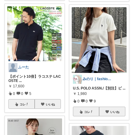
ふーた
【ポイント10倍】ラコステ LAC
みのり｜fashion暮らしꕤ︎︎·͜·
OSTE
...
￥
17,600
U.S. POLO ASSN./【別注】ビ
...
0
0
5
￥
1,980
0
0
9
コレ
いいね
コレ
いいね