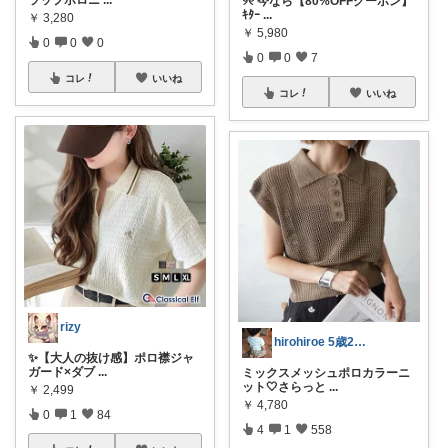
ラップポロニ
...
୨୧ 今なら【80%OFFクーポン】
ｷﾀｰ
...
￥
3,280
￥
5,980
0
0
0
0
0
7
コレ
いいね
コレ
いいね
rizy
hirohiroe 5歳2歳👦👧
✨️【大人の抜け感】ポロ襟ジャ
ガード×ダブ
...
ミックスメッシュポロカラーニ
ット🤍さらっと
...
￥
2,499
￥
4,780
0
1
84
4
1
558