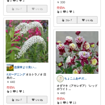
0
0
3
￥
330
売切れ
コレ
いいね
0
0
1
コレ
いいね
志保🌸より良い生活を！鳥取発〜👋
#ガーデニング
オカトラノオ 日
本の
...
ちょこふあ🌱ガーデニング雑貨🪷花🍃
￥
440
オダマキ（アキレギア） ‘レッド
売切れ
ホワイト
...
0
0
1
￥
440
売切れ
コレ
いいね
0
0
13