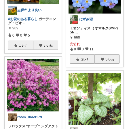
志保🌸より良い生活を！鳥取発〜👋
#お花のある暮らし
ガーデニン
ねずみ🐭
グ・ビオ
...
￥
989
ミオソティス ミオマルク(PVP)
SN
...
0
0
5
￥
660
売切れ
コレ
いいね
0
0
11
コレ
いいね
room_da69179dbc
フロックス ‘オープニングアクト