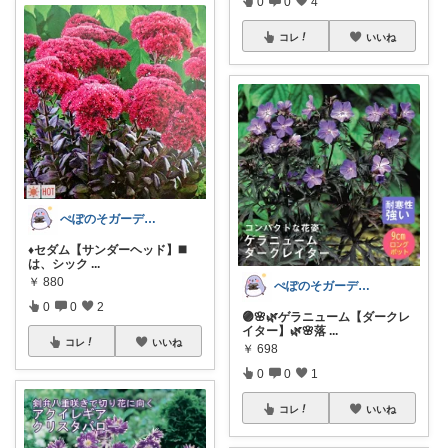
0
0
4
コレ
いいね
ぺぽのそガーデン(●´ω｀●)
♦️セダム【サンダーヘッド】◼️
は、シック
...
￥
880
ぺぽのそガーデン(●´ω｀●)
0
0
2
🟣🌸🌿ゲラニューム【ダークレ
イター】🌿🌸落
...
コレ
いいね
￥
698
0
0
1
コレ
いいね