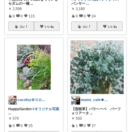
セダム‪の一種
...
パンサー
...
￥
2,599
￥
3,180
0
0
115
0
0
24
コレ
いいね
コレ
いいね
cocofxy＠スローです🙏🏻
mame_cafe🍀いつもありがとう♪
HappyGarden
#オリジナル写真
【宿根草】パラヘーベ パーフ
...
ォリアータ
...
￥
570
￥
550
0
0
25
1
0
27