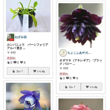
ねずみ🐭
カンパニュラ パーシフォリア
アルバ 透き
...
￥
440
ちょこふあ🌱ガーデニング雑貨🪷花🍃
売切れ
オダマキ（アキレギア） ‘ブラッ
0
0
8
ク バロー
...
￥
440
コレ
いいね
売切れ
0
0
8
コレ
いいね