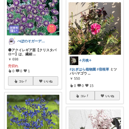
ぺぽのそガーデン(●´ω｀●)
🟣アクイレギア苗【クリスタバ
ロー】は、繊細
...
￥
698
✧月桃✧
売切れ
#おぎはら植物園
#宿根草
ミツ
0
0
1
バハマゴウ
...
￥
550
コレ
いいね
0
0
15
コレ
いいね