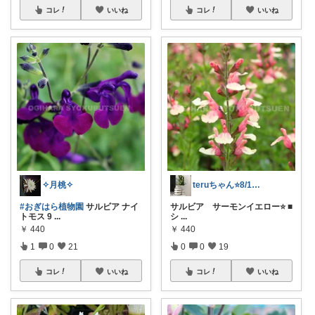
コレ
いいね
コレ
いいね
✧月桃✧
teruちゃん⭐️8/1楽天トラベル感謝
#おぎはら植物園
サルビア ナイ
サルビア サーモンイエロー⭐️ ■
トモス 9
...
シ
...
￥
440
￥
440
1
0
21
0
0
19
コレ
いいね
コレ
いいね