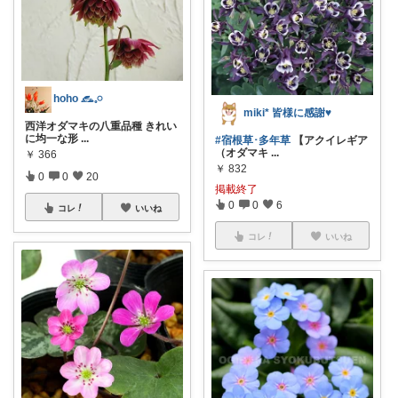
hoho 𓃺𓈒𓏸
miki* 皆様に感謝♥️
西洋オダマキの八重品種 きれい
に均一な形
...
#宿根草･多年草
【アクイレギア
（オダマキ
...
￥
366
￥
832
0
0
20
掲載終了
0
0
6
コレ
いいね
コレ
いいね