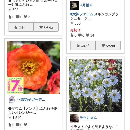
🌸【アクイレギア苗 ブルーバロ
ー】🌸ふんわ
...
✧月桃✧
￥
698
#大神ファーム
メキシカンブッ
0
0
2
シュセージ
...
￥
500
コレ
いいね
売切れ
0
0
14
コレ
いいね
ぺぽのそガーデン(●´ω｀●)
🟠ゲウム【ノンナ】ふんわり優
しいオレンジ〜
...
￥
1,540
テツにゃん
0
0
1
イラストでよく見るような、こ