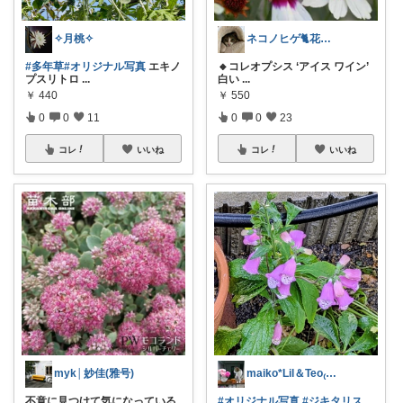
✧月桃✧
ネコノヒゲ🐈花好きオタクの庭🪴
#多年草
#オリジナル写真
エキノ
🔸コレオプシス ‘アイス ワイン’
プスリトロ
...
白い
...
￥
440
￥
550
0
0
11
0
0
23
コレ
いいね
コレ
いいね
myk│妙佳(雅号)
maiko*Lil＆Teo₍^..^₎੭
不意に見つけて気になっている
#オリジナル写真
#ジキタリス