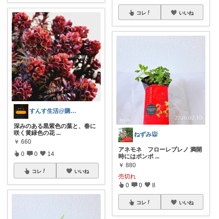
コレ
いいね
すんす生活@購入感謝🍡
深みのある黒紫色の葉と、春に
咲く黄緑色の花
...
ねずみ🐭
￥
660
アネモネ フローレプレノ 満開
0
0
14
時にはポンポ
...
￥
880
コレ
いいね
売切れ
0
0
8
コレ
いいね