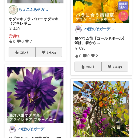
ちょこふあ🌱ガーデニング雑貨🪷花🍃
オダマキノラ バロー オダマキ
（アキレギ
...
￥
440
ぺぽのそガーデン(●´ω｀●)
売切れ
🟡ゲウム苗【ゴールドボール】
0
0
7
🏵️は、春から
...
￥
698
コレ
いいね
0
0
2
コレ
いいね
ぺぽのそガーデン(●´ω｀●)