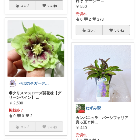
れぞ"デージー
...
コレ
いいね
￥
550
売切れ
0
2
273
コレ
いいね
ぺぽのそガーデン(●´ω｀●)
🟢クリスマスローズ開花株【グ
リーンベイン】
...
￥
2,500
ねずみ🐭
掲載終了
0
0
2
カンパニュラ パーシフォリア
真っ直ぐ伸
...
コレ
いいね
￥
440
売切れ