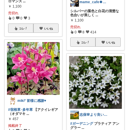
ロマンス
...
mame_cafe🍀いつもありがとう♪
￥
1,100
シルバーの葉色と白花の清楚な
売切れ
色合いが美しく
...
0
0
3
￥
1,100
売切れ
コレ
いいね
0
8
414
コレ
いいね
miki* 皆様に感謝♥️
#宿根草･多年草
【アクイレギア
（オダマキ
...
志保🌸より良い生活を！鳥取発〜👋
￥
457
#ガーデニング
プラティア アン
掲載終了
グラー
...