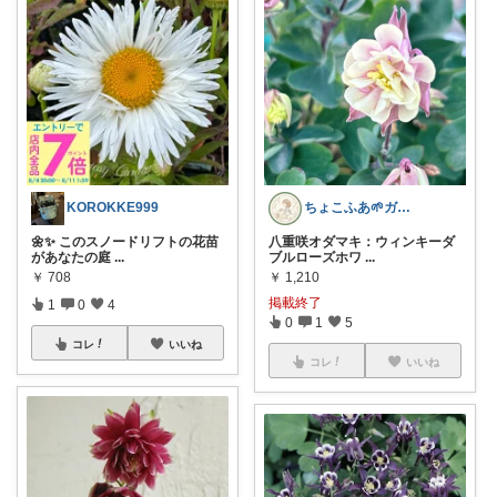
KOROKKE999
ちょこふあ🌱ガーデニング雑貨🪷花🍃
🌼✨ このスノードリフトの花苗
八重咲オダマキ：ウィンキーダ
があなたの庭
...
ブルローズホワ
...
￥
708
￥
1,210
掲載終了
1
0
4
0
1
5
コレ
いいね
コレ
いいね