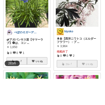
hiyoko
ぺぽのそガーデン(●´ω｀●)
🌲🌼【西洋ニワトコ（エルダー
🌿‬アガパンサス苗【サマーラ
フラワー）：ブ
...
ブ】🔵は、コン
...
￥
3,964
￥
1,650
掲載終了
0
0
1
0
0
2
コレ
いいね
283
件
コレ
いいね