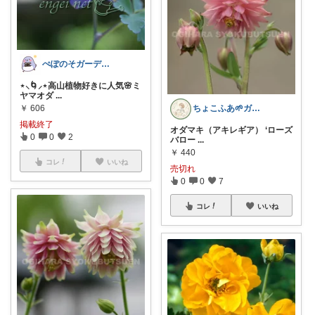
ぺぽのそガーデン(●´ω｀●)
⋆⸜🌀⸝‍⋆高山植物好きに人気🌸ミ
ヤマオダ
...
￥
606
ちょこふあ🌱ガーデニング雑貨🪷花🍃
掲載終了
オダマキ（アキレギア） ‘ローズ
0
0
2
バロー
...
￥
440
コレ
いいね
売切れ
0
0
7
コレ
いいね