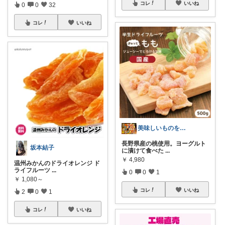
コレ
いいね
0
0
32
コレ
いいね
美味しいものをお手軽に
長野県産の桃使用。ヨーグルト
坂本結子
に漬けて食べた
...
￥
4,980
温州みかんのドライオレンジ ド
ライフルーツ
...
0
0
1
￥
1,080～
コレ
いいね
2
0
1
コレ
いいね