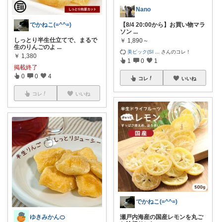
Nano
【8/4 20:00から】お買い物マラ
でかねこ(=^^=)
ソン
...
しっとり半生仕立てで、まるで
￥
1,890～
生のりんごのよ
...
美ビック(SI
...
さんのコレ！
￥
1,380
1
0
1
掲載終了
0
0
4
コレ
いいね
コレ
いいね
でかねこ(=^^=)
瀬戸内海産の国産レモンを丸ご
ゆきみかん🍊