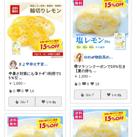
ゆめ🌿物欲高め沼落ちアラフォー
きよ🌹幸せ🎐皆様のお心遣いに感謝💖
🉐マラソンクーポンで15%引き
【夏の持ち
...
🌹暑さ対策にも🍋 ｸｰﾎﾟﾝ利用で1
￥
1,890～
5％引
...
￥
1,890～
0
0
18
0
0
14
コレ
いいね
コレ
いいね