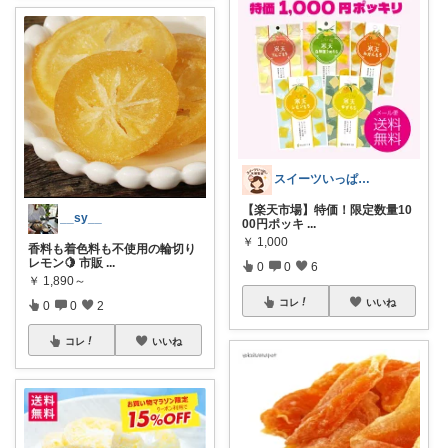
スイーツいっぱい大博覧会
【楽天市場】特価！限定数量10
__sy__
00円ポッキ
...
￥
1,000
香料も着色料も不使用の輪切り
レモン🍋 市販
...
0
0
6
￥
1,890～
コレ
いいね
0
0
2
コレ
いいね