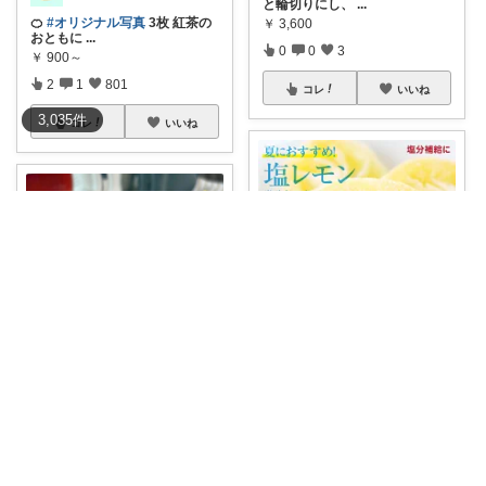
と輪切りにし、
...
🍊
#オリジナル写真
3枚 紅茶の
￥
3,600
おともに
...
0
0
3
￥
900～
2
1
801
コレ
いいね
3,035
件
コレ
いいね
RYU｜疲れを整える暮らし
ひんやり塩レモンで元気補給🍋
ゆきみかん🍊
暑さで食欲
...
🍊
#オリジナル写真
3枚 しっと
￥
2,000
りジュー
...
1
0
3
￥
900～