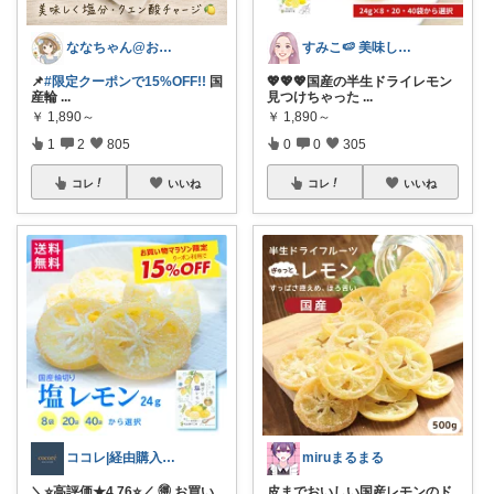
ななちゃん@お気に入りを毎日朝コレ☀️
すみこ🍉 美味しいものたくさん🍧
📌
#限定クーポンで15%OFF!!
国
💖💖💖国産の半生ドライレモン
産輪
...
見つけちゃった
...
￥
1,890～
￥
1,890～
1
2
805
0
0
305
コレ
いいね
コレ
いいね
ココレ|経由購入ありがとうございます🌷
miruまるまる
＼⭐️高評価★4.76⭐️／ 🉐 お買い
皮までおいしい国産レモンのド