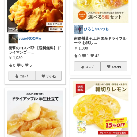
ひろし✨いつもありがとうございます✨
南信州菓子工房 国産ドライフル
yuu⭐️ROOM⭐️
ーツ お試し
...
衝撃のコスパ💥 【送料無料】ド
￥
1,000
ライマンゴー
...
0
1
42
￥
1,080
0
0
5
コレ
いいね
コレ
いいね