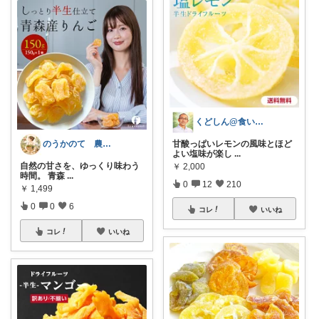
くどしん@食いしん坊健康オタク
甘酸っぱいレモンの風味とほど
のうかのて 農業女子が欲しい物room
よい塩味が楽し
...
自然の甘さを、ゆっくり味わう
￥
2,000
時間。 青森
...
0
12
210
￥
1,499
0
0
6
コレ
いいね
コレ
いいね