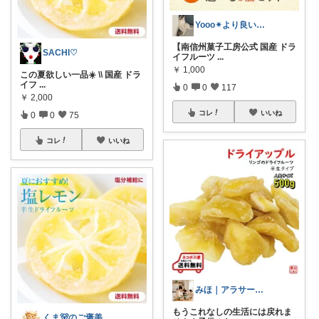
Yooo✴︎より良い暮らし✴︎
【南信州菓子工房公式 国産 ドラ
SACHI♡
イフルーツ
...
￥
1,000
この夏欲しい一品☀️ \\ 国産 ドラ
イフ
...
0
0
117
￥
2,000
コレ
いいね
0
0
75
コレ
いいね
みほ｜アラサー主婦｜共働き｜2児育児中
もうこれなしの生活には戻れま
くま🐻のご褒美ROOM🍯