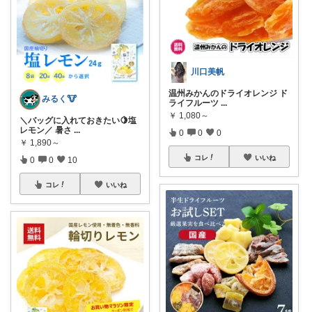
川口美帆
温州みかんのドライオレンジ ド
みるく🐮
ライフルーツ
...
￥
1,080～
＼バッグに入れておきたい🍋塩
レモン／ 暑さ
...
0
0
0
￥
1,890～
コレ
いいね
0
0
10
コレ
いいね