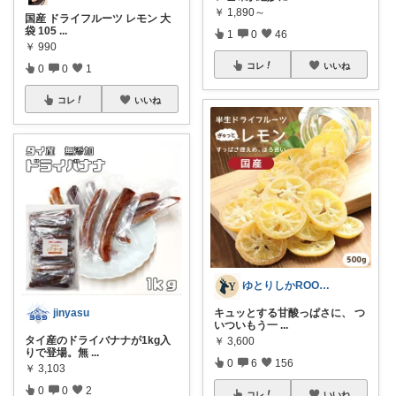
￥
1,890～
国産 ドライフルーツ レモン 大
袋 105
...
1
0
46
￥
990
コレ
いいね
0
0
1
コレ
いいね
ゆとりしかROOM🦌しかちゃんセレクト
キュッとする甘酸っぱさに、 つ
jinyasu
いついもう一
...
タイ産のドライバナナが1kg入
￥
3,600
りで登場。無
...
0
6
156
￥
3,103
0
0
2
コレ
いいね