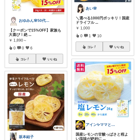
あい🌸
＼選べる1000円ポッキリ！国産
おゆみん🌸50代からの快適暮らし
ドライフル
...
￥
1,000
【クーポンで15%OFF】家族も
大喜び！絶
...
0
1
10
￥
1,890～
コレ
いいね
0
0
6
コレ
いいね
アイン✨ママと子供と食べ物と🍭
国産レモンの甘酸っぱさと程よ
坂本結子
い塩味が絶妙に
...