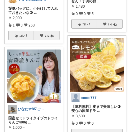
せん！子供のお
...
￥
1,480
🐻夏バッグに、小分けして入れ
ておきたいな🍋
...
0
0
5
￥
2,000
コレ
いいね
1
3
268
コレ
いいね
mmm777
【送料無料】皮まで美味しい🍋
ひなた☆8/7ご購入感謝です❤️
安心の国産ドラ
...
￥
3,600
国産セミドライタイプのドライ
りんご400g
...
0
0
0
￥
1,000～