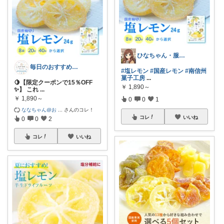
ひなちゃん・服屋 や食料品・生活必需品
毎日のおすすめセレクトROOM
#塩レモン
#国産レモン
#南信州
菓子工房
...
🍋【限定クーポンで15％OFF
￥
1,890～
✨】 これ
...
￥
1,890～
0
0
1
ななちゃん@お
...
さんのコレ！
コレ
いいね
0
0
2
コレ
いいね