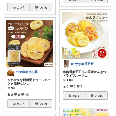
コレ
いいね
bazy@毎日更新
南信州菓子工房の国産かんきつ
mee🌸幸せな暮らし
ドライフルーツ
...
さわやかな新感覚ドライフルー
￥
1,890
ツ✨ 新鮮なレ
...
0
0
7
￥
990
0
0
46
コレ
いいね
コレ
いいね