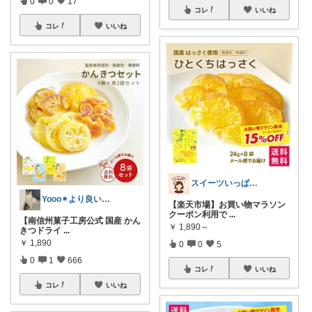
0
0
17
コレ
いいね
コレ
いいね
スイーツいっぱい大博覧会
Yooo✴︎より良い暮らし✴︎
【楽天市場】お買い物マラソン
クーポン利用で
...
【南信州菓子工房公式 国産 かん
￥
1,890～
きつドライ
...
￥
1,890
0
0
5
0
1
666
コレ
いいね
コレ
いいね