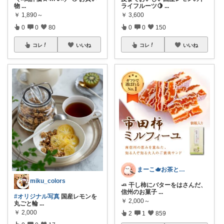
物
...
ライフルーツ🍋
...
￥
1,890～
￥
3,600
0
0
80
0
0
150
コレ
いいね
コレ
いいね
まーこ🫖お茶とお菓子と日々の暮らし
miku_colors
🧈 干し柿にバターをはさんだ、
信州のお菓子
...
#オリジナル写真
国産レモンを
￥
2,000～
丸ごと輪
...
￥
2,000
2
1
859