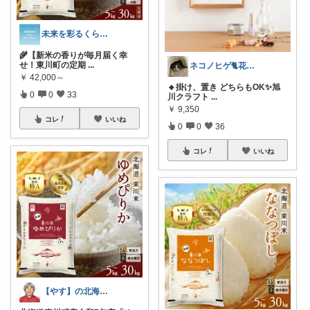
未来を彩るくらしセレクション
🌾【新米の香りが毎月届く幸
せ！東川町の定期
...
ネコノヒゲ🐈花好きオタクの庭🪴
￥
42,000～
🔸掛け、置き どちらもOK✨旭
0
0
33
川クラフト
...
￥
9,350
コレ
いいね
0
0
36
コレ
いいね
【やす】の北海道物産展