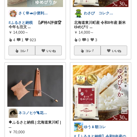
さく🌸🦔@便利でかわいいを探す旅
わさび コレクションもご利用ください
#ふるさと納税
【🌾特A評価🏆️
北海道東川町産 令和8年産 新米
今年も注文
...
ゆめぴり
...
￥
14,000～
￥
14,000～
4
1
923
0
0
3
コレ
いいね
コレ
いいね
ネコノヒゲ🐈花好きオタクの庭🪴
🔶ふるさと納税 | 北海道東川町 |
...
ゆう🌷朝コレ
￥
70,000
#【ふるさと納税】令和8年産の