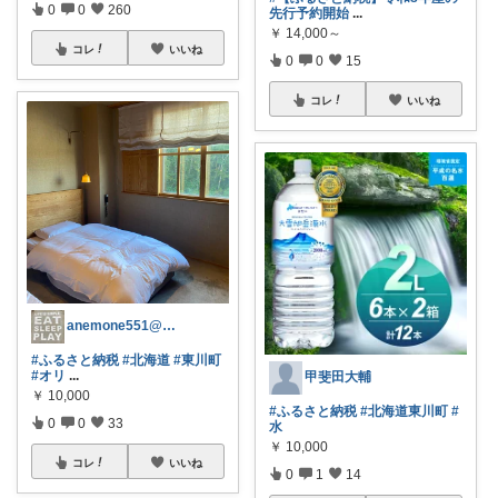
0
0
260
先行予約開始
...
￥
14,000～
コレ
いいね
0
0
15
コレ
いいね
anemone551@経由ありがとう♡
#ふるさと納税
#北海道
#東川町
#オリ
...
甲斐田大輔
￥
10,000
#ふるさと納税
#北海道東川町
#
0
0
33
水
￥
10,000
コレ
いいね
0
1
14