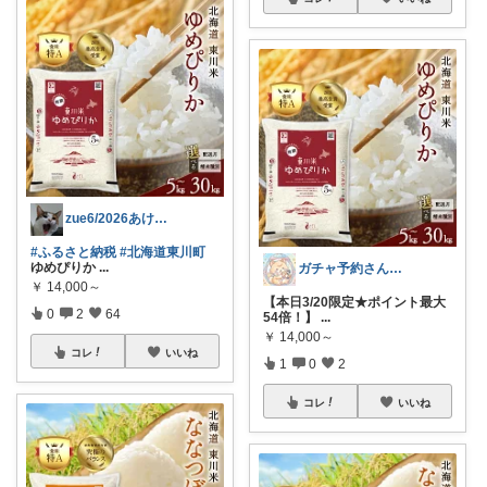
zue6/2026あけおめ🎍🐴
#ふるさと納税
#北海道東川町
ゆめぴりか
...
ガチャ予約さん🐱楽天お得紹介
￥
14,000～
【本日3/20限定★ポイント最大
0
2
64
54倍！】
...
￥
14,000～
コレ
いいね
1
0
2
コレ
いいね