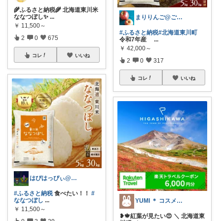
🌾ふるさと納税🌾 北海道東川米
ななつぼし✨
...
まりりんご@ご購入感謝です🍎
￥
11,500～
#ふるさと納税
#北海道東川町
2
0
675
令和7年産
...
￥
42,000～
コレ
いいね
2
0
317
コレ
いいね
はぴはっぴぃ@7/1ご購入感謝！！
#ふるさと納税
食べたい！！
#
ななつぼし
...
YUMI ＊ コスメと暮らし🌱
￥
11,500～
❥︎🍁紅葉が見たい😍 ＼ 北海道東