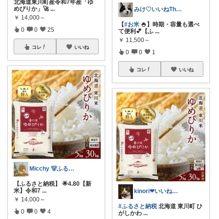
北海道東川町産令和7年産「ゆ
めぴりか」🚀
...
みけ♡いいねThanks☆
￥
14,000～
【
#お米
🍚】時期・容量も選べ
0
0
25
て便利💕【ふ
...
￥
11,500～
コレ
いいね
0
0
1
コレ
いいね
Micchy 🐻ふるさと納税(金額別）
【ふるさと納税】 🌟4.80【新
米】令和7
...
kinori❤︎いいねご購入感謝です💝
￥
14,000～
#ふるさと納税
北海道 東川町 ひ
0
0
4
がしかわ
...