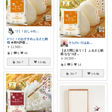
つく！おしゃれな商品や便利な商品をお届け
#つく！のおすすめふるさと納
税
🍚特A評価
...
そらのいろはあお🐕生誕17周年🌈
￥
11,500～
【まだ間に合う！】 ふるさと納
2
0
45
税 ななつぼ
...
￥
34,500～
コレ
いいね
0
0
14
コレ
いいね