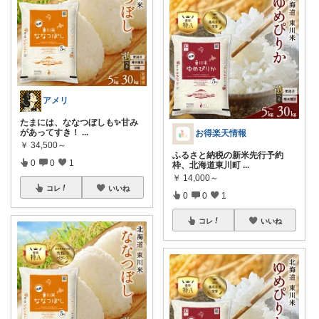
アメリ
たまには、ななつぼしも✨甘み
があってすき！
...
お得楽天情報
￥
34,500～
ふるさと納税の新米先行予約
0
0
1
枠、北海道東川町
...
￥
14,000～
コレ
いいね
0
0
1
コレ
いいね