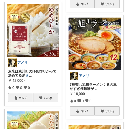
コレ
いいね
アメリ
お米は東川町のゆめぴりかって
決めてる🌾
#
...
アメリ
￥
42,000～
7種類も旭川ラーメンくるの幸
0
0
0
せすぎ🍜味噌が
...
￥
18,000
コレ
いいね
0
0
0
コレ
いいね