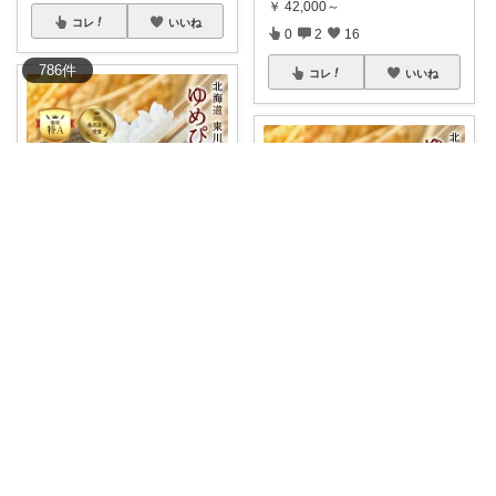
￥
42,000～
コレ
いいね
0
2
16
786
件
コレ
いいね
revo_logica
✨ゆめぴりかが届いた瞬間から
ワクワク…！
...
ハリン＠ご機嫌な暮らし💕
￥
14,000～
【ふるさと納税】9月いっぱい
yume＊季節
...
さんのコレ！
がお得💕お急ぎ
...
1
0
5
￥
14,000～
2
1
11
コレ
いいね
コレ
いいね