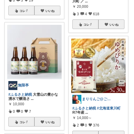
0
3
29
川町 ／
...
￥
20,000
コレ
いいね
3
4
618
コレ
いいね
無限亭
#ふるさと納税
大雪山の豊かな
湧水で醸造さ
...
まりりんご@ご購入感謝です🍎
￥
10,000
#ふるさと納税
#北海道東川町
0
0
7
R7年産
...
￥
14,000～
コレ
いいね
2
0
376