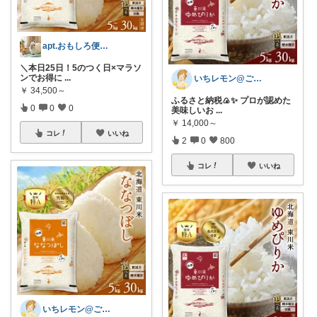
apt.おもしろ便利グッズ推し主婦
＼本日25日！5のつく日×マラソ
ンでお得に
...
いちレモン@ご購入感謝です🍋✨️
￥
34,500～
ふるさと納税🍙✨️ プロが認めた
0
0
0
美味しいお
...
￥
14,000～
コレ
いいね
2
0
800
コレ
いいね
いちレモン@ご購入感謝です🍋✨️