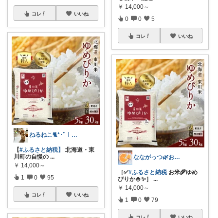
￥
14,000～
コレ
いいね
0
0
5
コレ
いいね
ねるねこ🐈*･ﾟ｜経由購入感謝です♡
【
#ふるさと納税】
北海道・東
川町の自慢の
...
なながっつ🌿お得好き！コスパも大切💛
￥
14,000～
［✅
#ふるさと納税
お米🌾ゆめ
1
0
95
ぴりか🍚✨］
...
￥
14,000～
コレ
いいね
1
0
79
コレ
いいね