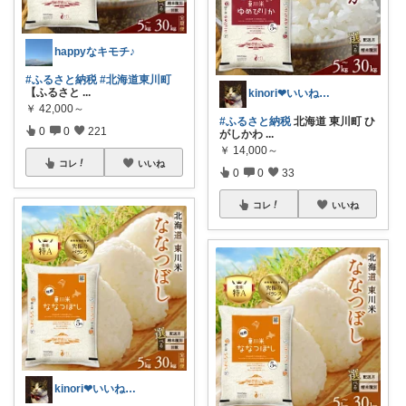
happyなキモチ♪
#ふるさと納税
#北海道東川町
【ふるさと
...
kinori❤︎いいねご購入感謝です💝
￥
42,000～
#ふるさと納税
北海道 東川町 ひ
0
0
221
がしかわ
...
￥
14,000～
コレ
いいね
0
0
33
コレ
いいね
kinori❤︎いいねご購入感謝です💝