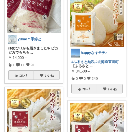
yume＊季節と暮らしを愉しむ
ゆめぴりかも届きました✨ ピカ
ピカでもちも
...
happyなキモチ♪
￥
14,000～
#ふるさと納税
#北海道東川町
1
11
91
【ふるさと
...
￥
34,500～
コレ
いいね
0
0
249
コレ
いいね