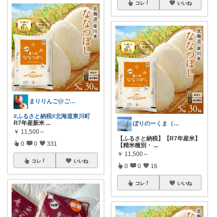
コレ
いいね
まりりんご@ご購入感謝です🍎
#ふるさと納税
#北海道東川町
R7年産新米
...
ぼりのーくま（妻）多忙🙇暫くお休み御免
￥
11,500～
【ふるさと納税】【R7年産米】
0
0
331
【精米種別・
...
￥
11,500～
コレ
いいね
0
0
16
コレ
いいね