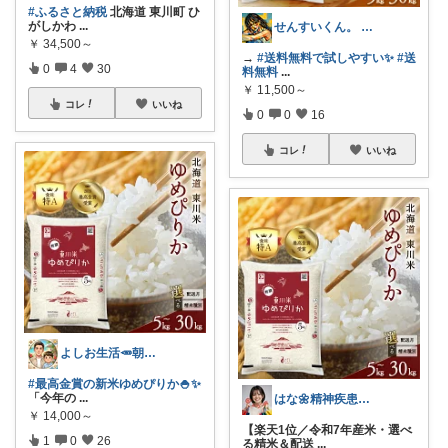
#ふるさと納税
北海道 東川町 ひ
がしかわ
...
せんすいくん。 ＼情報の海へダイブ／
￥
34,500～
→
#送料無料で試しやすい✨
#送
0
4
30
料無料
...
￥
11,500～
コレ
いいね
0
0
16
コレ
いいね
よしお生活🥕朝6時頃コレ👟
#最高金賞の新米ゆめぴりか🍚✨
「今年の
...
はな🌼精神疾患の美容と生活🌼
￥
14,000～
【楽天1位／令和7年産米・選べ
1
0
26
る精米＆配送
...