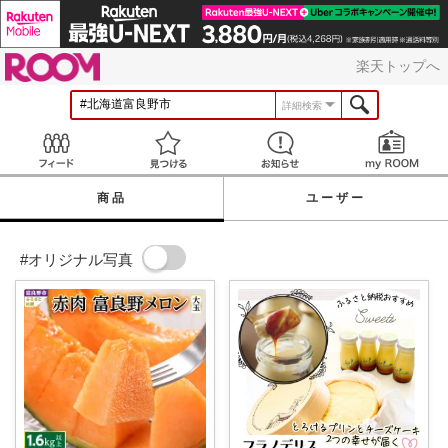
ROOM
楽天トップへ
詳細検索
Feed
見つける
お知らせ
商品
ユーザー
#オリジナル写真