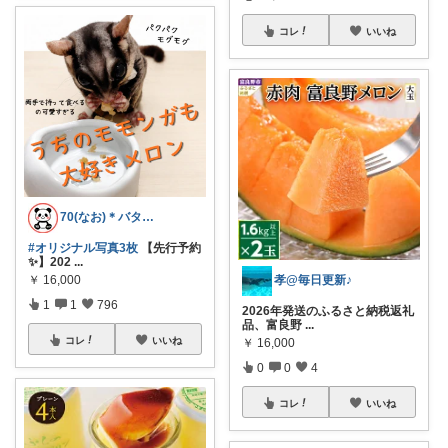
コレ
いいね
70(なお)＊バタバタな毎日をご機嫌に♡
#オリジナル写真3枚
【先行予約
✨】202
...
孝@毎日更新♪
￥
16,000
1
1
796
2026年発送のふるさと納税返礼
品、富良野
...
コレ
いいね
￥
16,000
0
0
4
コレ
いいね