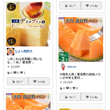
コレ
いいね
なまら関西犬
＼🍮これは反則級に気にな
る…！🍮／ 富良野
...
sho-m
￥
14,000
0
0
1
🍈毎年人気！富良野の赤肉メロ
ンが今年も受付
...
コレ
いいね
￥
16,000
0
0
6
コレ
いいね