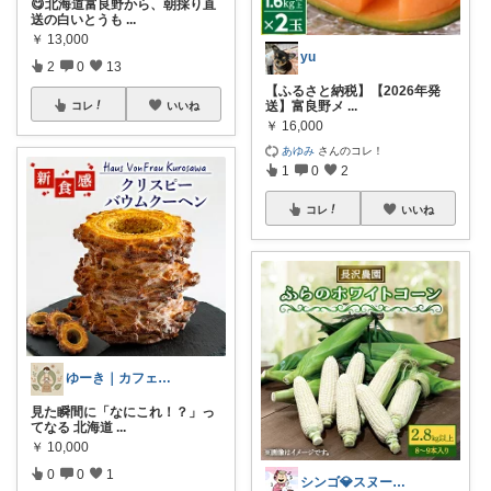
😋北海道富良野から、朝採り直
送の白いとうも
...
￥
13,000
yu
2
0
13
【ふるさと納税】【2026年発
送】富良野メ
...
コレ
いいね
￥
16,000
あゆみ
さんのコレ！
1
0
2
コレ
いいね
ゆーき｜カフェパパ便利グッズ
見た瞬間に「なにこれ！？」っ
てなる 北海道
...
￥
10,000
0
0
1
シンゴ💎スヌーピーで埋め尽くすワン🐶