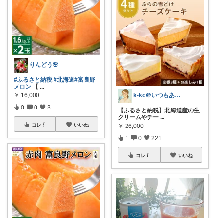
りんどう🌸
#ふるさと納税
#北海道
#富良野
メロン
【
...
k-ko＠いつもありがとうございます♡
￥
16,000
0
0
3
【ふるさと納税】北海道産の生
クリームやチー
...
コレ
いいね
￥
26,000
1
0
221
コレ
いいね