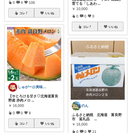
0
4
106
育てる「しあわ
...
￥
10,000
コレ
いいね
0
0
0
コレ
いいね
しゅがー@美味しいスイーツや雑貨紹介
【🍈とろける甘さ♡北海道富良
野産 赤肉メロ
...
のん
￥
16,000
0
0
8
ふるさと納税 北海道 富良野
市 返礼品
...
コレ
いいね
￥
16,000
0
0
21