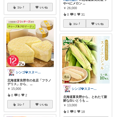
やべにメロン
...
コレ
いいね
￥
26,000
0
0
31
コレ
いいね
シンゴ💎スヌーピーで埋め尽くすワン🐶
北海道富良野市の名店「フラノ
デリス」から、
...
シンゴ💎スヌーピーで埋め尽くすワン🐶
￥
15,000
0
0
2
北海道富良野から、とれたて新
鮮な白いとうも
...
コレ
いいね
￥
13,000
0
0
18