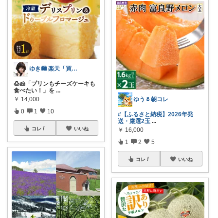
ゆき🛍️ 楽天「買ってよかった」を厳選
🍮🧀「プリンもチーズケーキも
食べたい！」を
...
ゆう🌷朝コレ
￥
14,000
0
1
10
#【ふるさと納税】2026年発
送・厳選2玉
...
コレ
いいね
￥
16,000
1
2
5
コレ
いいね