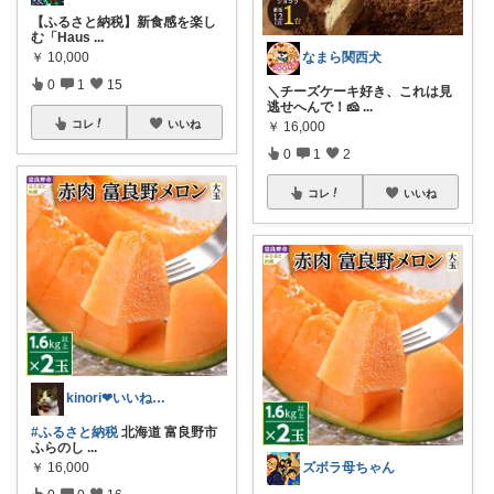
【ふるさと納税】新食感を楽し
む「Haus
...
なまら関西犬
￥
10,000
0
1
15
＼チーズケーキ好き、これは見
逃せへんで！🧀
...
コレ
いいね
￥
16,000
0
1
2
コレ
いいね
kinori❤︎いいねご購入感謝です💝
#ふるさと納税
北海道 富良野市
ふらのし
...
ズボラ母ちゃん
￥
16,000