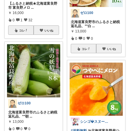
【ふるさと納税★北海道富良野
市 富良野メロ
...
ゼロ100
￥
16,000
0
1
32
北海道富良野市のふるさと納税
返礼品、**白
...
コレ
いいね
￥
13,000
0
0
0
コレ
いいね
ゼロ100
北海道富良野市のふるさと納税
返礼品、**朝
...
シンゴ💎スヌーピーで埋め尽くすワン🐶
￥
13,000
0
0
0
#送料無料
🍈北海道富良野産つ