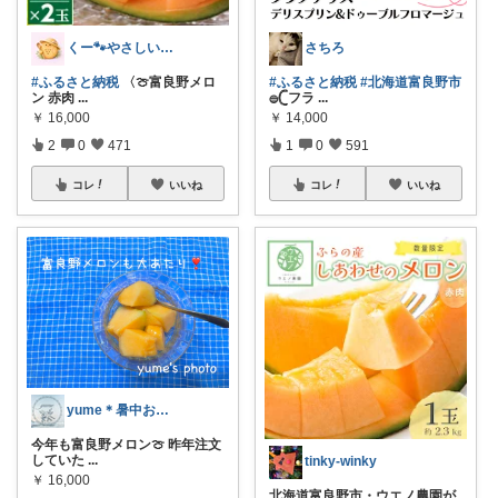
くー🐾やさしいものと健やか暮らし☕️
さちろ
#ふるさと納税
〈🍈富良野メロ
#ふるさと納税
#北海道富良野市
ン 赤肉
...
𓐍𓊆フラ
...
￥
16,000
￥
14,000
2
0
471
1
0
591
コレ
いいね
コレ
いいね
yume＊暑中お見舞い申し上げます☀️
今年も富良野メロン🍈 昨年注文
していた
...
tinky-winky
￥
16,000
北海道富良野市・ウエノ農園が