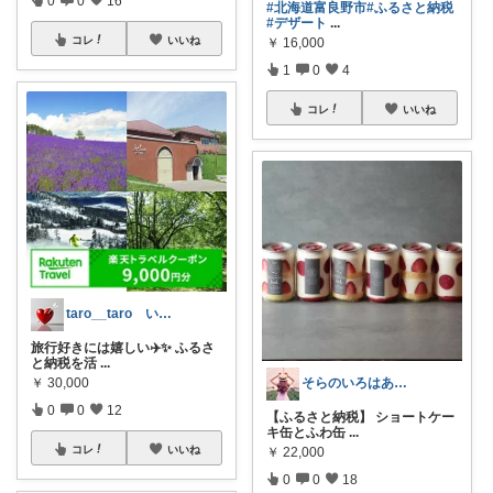
0
0
16
#北海道富良野市
#ふるさと納税
#デザート
...
コレ
いいね
￥
16,000
1
0
4
コレ
いいね
taro__taro いらっしゃませ🎶
旅行好きには嬉しい✈️✨ ふるさ
と納税を活
...
そらのいろはあお🐕生誕17周年🌈
￥
30,000
0
0
12
【ふるさと納税】 ショートケー
キ缶とふわ缶
...
コレ
いいね
￥
22,000
0
0
18