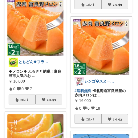
コレ
いいね
ともどん🍀フライパン料理ある暮らし🍳
🍀メロン🍀 ふるさと納税！富良
野市人気のお
...
シンゴ💎スヌーピーで埋め尽くすワン🐶
￥
16,000
0
0
7
#送料無料
📢北海道富良野産の
赤肉メロンは
...
コレ
いいね
￥
16,000
0
0
18
コレ
いいね