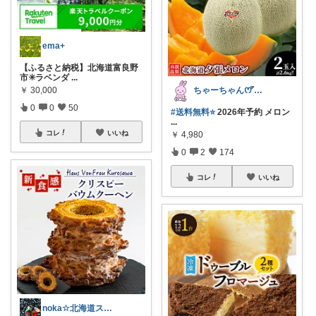
ema+
【ふるさと納税】北海道富良野
市✳️ラベンダ
...
ちゃーちゃん‪ꯁꯧありがとう🫶🏻💕
￥
30,000
0
0
50
#送料無料⭐️
2026年予約 メロン
...
コレ
いいね
￥
4,980
0
2
174
コレ
いいね
noka☆北海道スイーツおすすめコレ☆