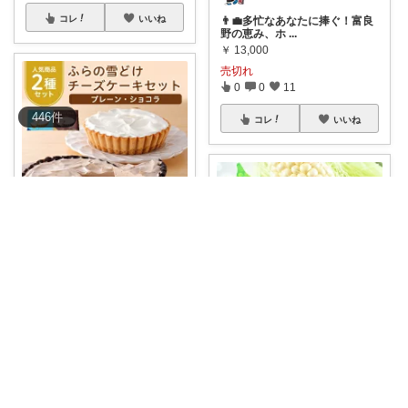
コレ
いいね
👨‍💼多忙なあなたに捧ぐ！富良
野の恵み、ホ
...
￥
13,000
売切れ
0
0
11
446
件
コレ
いいね
kanaｻﾝﾄﾘｰﾆ💎4/3感謝♡
🧁美味しそう😋【ふるさと納
税】 ふらの雪ど
...
￥
15,000
4
2
557
シンゴ💎スヌーピーで埋め尽くすワン🐶
コレ
いいね
🌽北海道富良野から、朝もぎた
て新鮮な白いと
...
￥
14,000