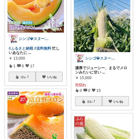
シンゴ💎スヌーピーで埋め尽くすワン🐶
#ふるさと納税
#送料無料
忙し
いあなたに
...
シンゴ💎スヌーピーで埋め尽くすワン🐶
￥
13,000
1
0
17
濃厚でジューシー、まるでメロ
ンみたいに甘い
...
コレ
いいね
￥
15,000
売切れ
0
0
15
コレ
いいね