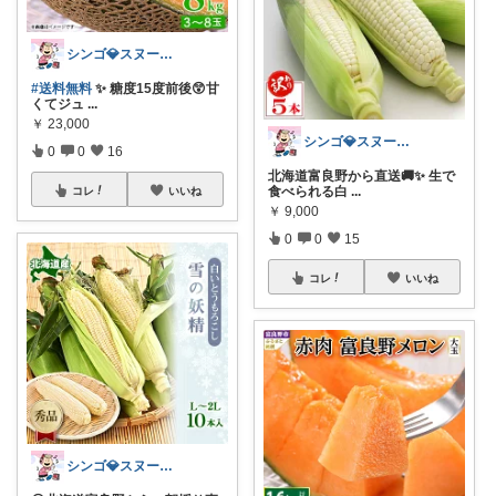
シンゴ💎スヌーピーで埋め尽くすワン🐶
#送料無料
✨ 糖度15度前後😲甘
くてジュ
...
￥
23,000
シンゴ💎スヌーピーで埋め尽くすワン🐶
0
0
16
北海道富良野から直送🚚✨ 生で
食べられる白
...
コレ
いいね
￥
9,000
0
0
15
コレ
いいね
シンゴ💎スヌーピーで埋め尽くすワン🐶