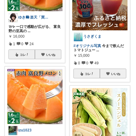
ゆき🛍️ 楽天「買ってよかった」を厳選
🍈✨ 一口で感動が広がる、 富良
野の至高の
...
うさぎくま
￥
16,000
1
0
24
#オリジナル写真
今まで飲んだ
トマトジュー
...
コレ
いいね
￥
15,000
0
0
49
コレ
いいね
izu1023