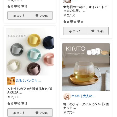
0
0
9
🐦毎日の一杯に、オイバ・トイ
ッカの世界。
...
￥
2,450
コレ
いいね
0
0
8
コレ
いいね
みるくパン♡キッチンルーム
＼おうちカフェが映える☕️✨／S
AKUZA
...
mAm｜大人のご褒美セレクト
￥
2,860
0
0
3
毎日のティータイムに☕️ ↪︎【2個
セット
...
￥
770～
コレ
いいね