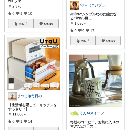
zer ファ
...
niji＋（ニジプラス）感謝しています
￥
2,376
0
1
10
🌿🥛✨“シンプルなのに絵にな
る”💛INS風
...
￥
1,080～
コレ
いいね
0
0
17
コレ
いいね
まつこ🪴毎日のくらし、ちょっと心地よく
【生活感を隠して、キッチンを
すっきり🍞】
...
くん🍰スイーツ＆暮らし
￥
11,000～
0
1
14
毎朝のコーヒー、お気に入りの
マグだと1日の
...