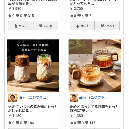
広がる様子を
...
がとってもキ
...
￥
3,980～
￥
2,750～
0
0
315
0
4
64
コレ
いいね
コレ
いいね
niji＋（ニジプラス）感謝しています
niji＋（ニジプラス）感謝しています
✨🥤🤍“いつもの飲み物がもっと
☕🌿✨“ほっとする時間をもっと
おしゃれに見
...
特別に”💛レ
...
￥
1,180～
￥
1,380～
0
0
184
0
0
115