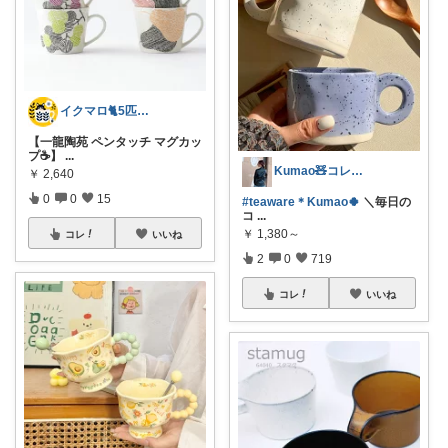
イクマロ🐈5匹の猫とおうちカフェ☕️
【一龍陶苑 ペンタッチ マグカッ
プ☕️】
...
Kumao🧸コレクションみてね✨
￥
2,640
0
0
15
#teaware＊Kumao🍀
＼毎日の
コ
...
￥
1,380～
コレ
いいね
2
0
719
コレ
いいね