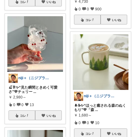
￥
4,730
コレ
いいね
0
0
900
コレ
いいね
niji＋（ニジプラス）感謝しています
🍒🥂✨“見た瞬間ときめく可愛
さ”💛チェリー
...
niji＋（ニジプラス）感謝しています
￥
2,980～
0
0
13
🌲☕✨“ほっと癒される森のぬく
もり”💛「森
...
￥
1,680～
コレ
いいね
0
0
10
コレ
いいね