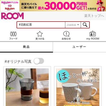
ROOM
楽天トップへ
詳細検索
Feed
見つける
お知らせ
商品
ユーザー
#オリジナル写真