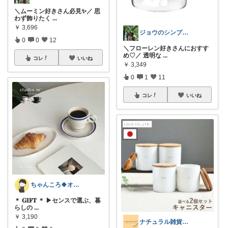
＼ムーミン好きさん必見✨／ 思
わず飾りたく
...
￥
3,696
ジョウのシンプルで心地よいくらし
0
0
12
＼フローレン好きさんにおすす
め♡／ 透明な
...
コレ
いいね
￥
3,349
0
1
11
コレ
いいね
ちゃんころ🍀オリ写/インテリア/キッズ
＊ 𝐆𝐈𝐅𝐓 ＊ ▶センスで選ぶ、暮
らしの
...
￥
3,190
ナチュラル雑貨とカフェ空間 ☕️