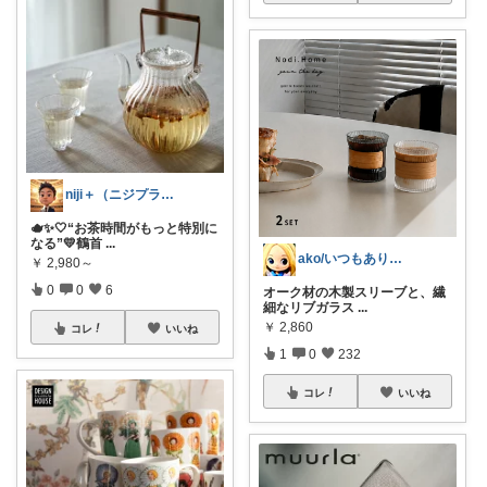
niji＋（ニジプラス）感謝しています
🫖✨🤍“お茶時間がもっと特別に
なる”💛鶴首
...
ako/いつもありがとう🌈5日感謝
￥
2,980～
0
0
6
オーク材の木製スリーブと、繊
細なリブガラス
...
￥
2,860
コレ
いいね
1
0
232
コレ
いいね