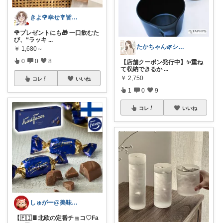
きよ🌹幸せ🎐皆様のお心遣いに感謝💖
🌹プレゼントにも🎁 一口飲むた
び、“ラッキ
...
たかちゃん🌿シンプルで心地よい暮らし
￥
1,680～
0
0
8
【店舗クーポン発行中】✨重ね
て収納できるか
...
￥
2,750
コレ
いいね
1
0
9
コレ
いいね
しゅがー@美味しいスイーツや雑貨紹介
【🇫🇮🍫北欧の定番チョコ♡Fa