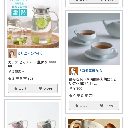
まりニャン🐾いつもありがとうございます
ガラス ピッチャー 蓋付き 2000
ml
...
ペコ＠素敵なものを紹介しています
￥
2,980～
2
0
828
静かなおうち時間を大切にした
い方へ届けたい
...
￥
3,300
コレ
いいね
0
0
72
コレ
いいね