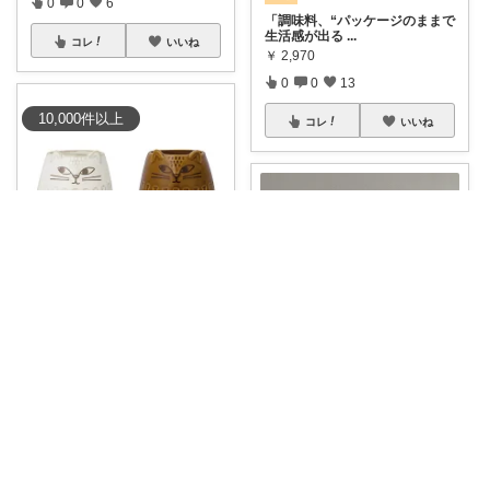
0
0
6
「調味料、“パッケージのままで
生活感が出る
...
コレ
いいね
￥
2,970
0
0
13
10,000
件
以上
コレ
いいね
トリッコ｜好きな雑貨・インテリア
ちょこんとした猫の表情が、テ
ィータイムを楽
...
￥
1,848
MS
0
0
4
☕️✨置くだけでカフェのような
雰囲気に♡
...
コレ
いいね
￥
9,900
ume☆⸒⸒
さんのコレ！