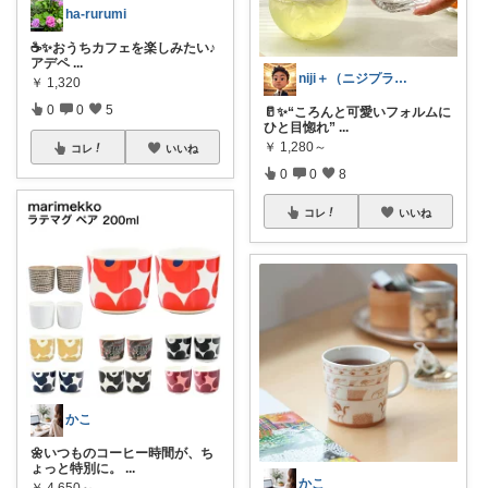
ha-rurumi
☕️✨おうちカフェを楽しみたい♪
アデペ
...
niji＋（ニジプラス）感謝しています
￥
1,320
0
0
5
🥛✨“ころんと可愛いフォルムに
ひと目惚れ”
...
￥
1,280～
コレ
いいね
0
0
8
コレ
いいね
かこ
🌼いつものコーヒー時間が、ち
ょっと特別に。
...
かこ
￥
4,650～