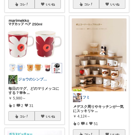
コレ
いいね
コレ
いいね
ジョウのシンプルで心地よいくらし
毎日のマグ、どのマリメッコに
する？🌸☕️
...
フミ
￥
5,980～
0
2
31
📌デスク周りやキッチンが一気
にスッキリ✨
...
￥
4,124～
コレ
いいね
0
4
51
コレ
いいね