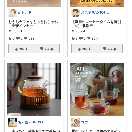
かお。☘️
おじまる@便利雑貨🧼ファション👚
おうちカフェをもっとおしゃれ
【毎日のコーヒータイムを特別
にデザインカッ
...
に✨】 北欧デ
...
￥
1,650
￥
2,199
0
2
588
3
0
814
コレ
いいね
コレ
いいね
ちゃあ◔̯◔‪𖤐˒˒ᵗʱᵃᵑᵏᵧₒᵤ
コウ
＼直火OK！耐熱ガラスで茶葉が
​北欧ヴィンテージ風のデザイン