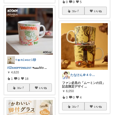
0
0
5
コレ
いいね
𓏸 𓐍 𝚖𝚒𝚠𝚊𝚛𝚒Ⓜ︎
#☑sʜᴏᴘᴘɪɴɢʟɪsᴛ
♥ﻌﻌﻌＭᴏ
...
￥
4,620
たなけん＠４０代会社員
1
0
18
ファン必見の「ムーミンの日」
記念限定デザイ
...
コレ
いいね
￥
6,050
0
0
4
コレ
いいね