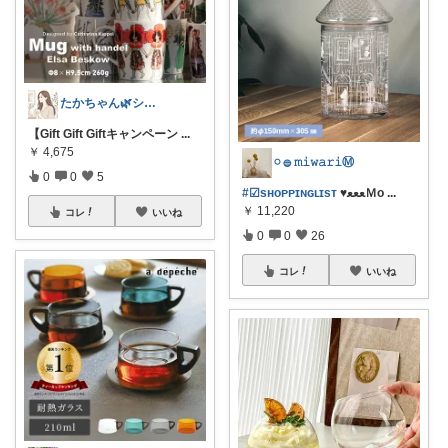
たかちゃん🌿シンプルで心地よい暮らし
【Gift Gift Giftキャンペーン
...
￥
4,675
𓏸 𓐍 𝚖𝚒𝚠𝚊𝚛𝚒Ⓜ︎
0
0
5
#☑sʜᴏᴘᴘɪɴɢʟɪsᴛ
♥ﻌﻌﻌＭᴏ
...
￥
11,220
コレ
いいね
0
0
26
コレ
いいね