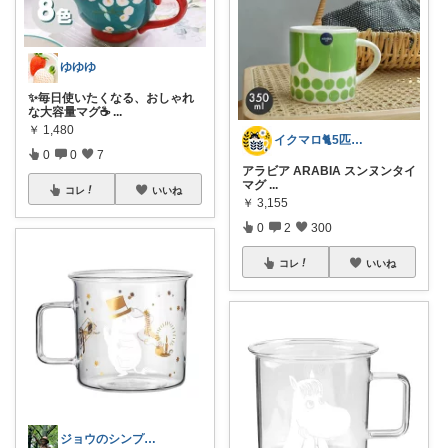
ゆゆゆ
✨毎日使いたくなる、おしゃれ
な大容量マグ☕
...
￥
1,480
イクマロ🐈5匹の猫とおうちカフェ☕️
0
0
7
アラビア ARABIA スンヌンタイ
マグ
...
コレ
いいね
￥
3,155
0
2
300
コレ
いいね
ジョウのシンプルで心地よいくらし