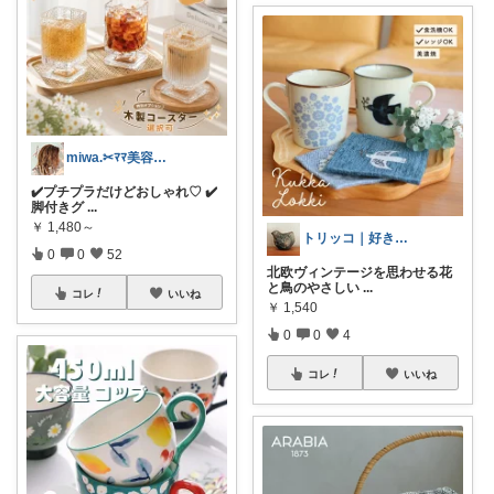
miwa.✂︎ﾏﾏ美容師💎
✔️プチプラだけどおしゃれ♡ ✔️
脚付きグ
...
￥
1,480～
トリッコ｜好きな雑貨・インテリア
0
0
52
北欧ヴィンテージを思わせる花
と鳥のやさしい
...
コレ
いいね
￥
1,540
0
0
4
コレ
いいね