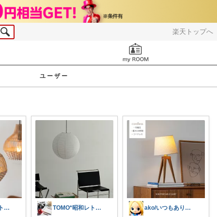
楽天トップへ
お知らせ
ユーザー
TOMO*昭和レトロ 📷🍎
TOMO*昭和レトロ 📷🍎
ako/いつもありがとう🌈5日感謝