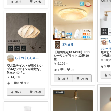
コレ
いいね
ぽちまる
#シー
【期間限定10％OFF】LED
然木と
シーリングライト 12畳 10
で洗練
らくのくらし🧺手しごとで暮らしを整える
畳
...
￥
10,
￥
5,199～
💡北欧テイストが漂うシン
5
プルなデザインが素敵な、
1
1
98
Masonのペ
...
コ
￥
14,980
コレ
いいね
0
0
330
コレ
いいね