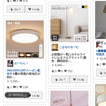
5
4
976
コレ
いいね
こはるのるーむ
#🅣🅞︎🅜
お部屋が一気にホテルライ
明器具
クになるフロアライト🤍 調
￥
16,5
光・調色対応
...
おーちん！
2
￥
6,990～
#MAX99%OFFクーポン配
0
0
352
コ
布中
6畳の和室の蛍光灯が
切れ
...
コレ
いいね
￥
3,280～
1
0
158
10,000
件
以上
コレ
いいね