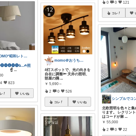
0
0
121
コレ
TOMO*昭和レトロ 📷🍎
momo＠おうち大好き💛
︎🅜🅔︎🅜🅞︎︎︎︎Ҩ...✍︎照
☝
...
4灯スポットで、光の向きを
自在に調整🔦 天井の照明、
00
部屋の隅
...
4
823
￥
5,690～
2
0
526
レ
いいね
コレ
いいね
北欧照明を色々と集
ります。 レクリン
はコードが麻
...
￥
55,000
2
0
22