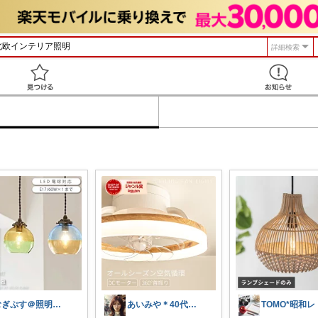
詳細検索
見つける
むぎぷす＠照明とインテリアと北欧食器
あいみや＊40代🌷くらしを楽しむ