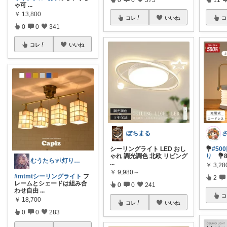
ゃ可
...
￥
13,800
コレ
いいね
コ
0
0
341
コレ
いいね
ぽちまる
シーリングライト LED おし
💐
#50
ゃれ 調光調色 北欧 リビング
り
💐8
むうたら𓍯灯りとインテリア
...
￥
3,28
￥
9,980～
#mtmtシーリングライト
フ
2
レームとシェードは組み合
0
0
241
わせ自由
...
コ
￥
18,700
コレ
いいね
0
0
283