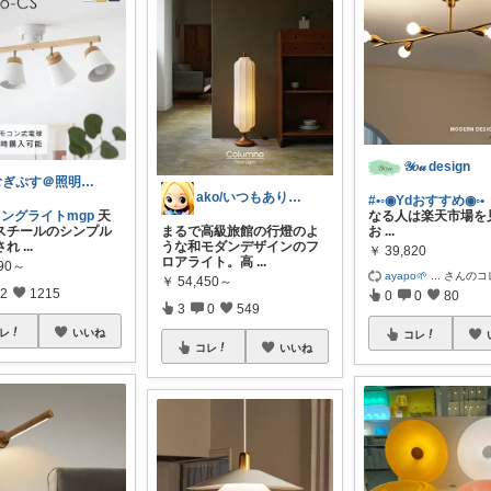
𝒴𝑜𝓊 design
むぎぷす＠照明とインテリアと北欧食器
ako/いつもありがとう🌈5日感謝
#•◦◉Ydおすすめ◉◦•
リングライトmgp
天
なる人は楽天市場を
スチールのシンプル
まるで高級旅館の行燈のよ
お
...
され
...
うな和モダンデザインのフ
￥
39,820
ロアライト。高
...
990～
ayapo🌱
...
さんのコ
￥
54,450～
2
1215
0
0
80
3
0
549
レ
いいね
コレ
コレ
いいね