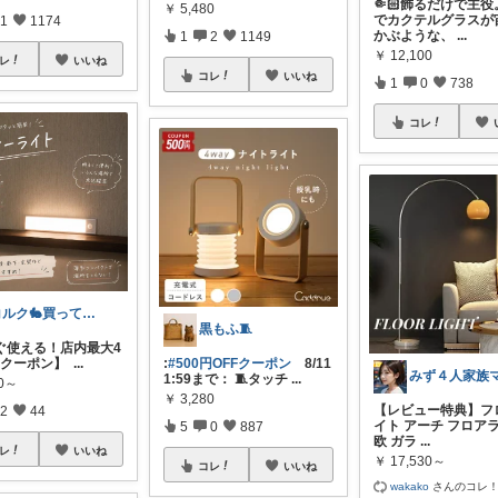
🤏🏻飾るだけで主役
￥
5,480
でカクテルグラスが
1
1174
かぶような、
...
1
2
1149
￥
12,100
レ
いいね
コレ
いいね
1
0
738
コレ
コルク🐇買ってよかった！オリジナル写真
黒もふ🧵
ぐ使える！店内最大4
ポン】 ︎︎︎︎︎︎︎
...
:
#500円OFFクーポン
8/11
1:59まで： 🧵タッチ
...
80～
￥
3,280
【レビュー特典】フ
2
44
イト アーチ フロア
5
0
887
欧 ガラ
...
レ
いいね
￥
17,530～
コレ
いいね
wakako
さんのコレ