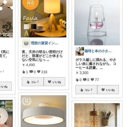
理想の賃貸インテリア
珈琲と本の小さな喫茶店☕️📕
《気に
夜、天井の明るい照明だけ
見て、
だと、部屋がどこか休まら
ない空気になっ
...
ガラス越しに揺れる、やさ
しい炎に癒されながら、コ
￥
4,490
ーヒー＆読書。
...
レ！
1
0
216
￥
3,300
0
0
77
コレ
いいね
いいね
コレ
いいね