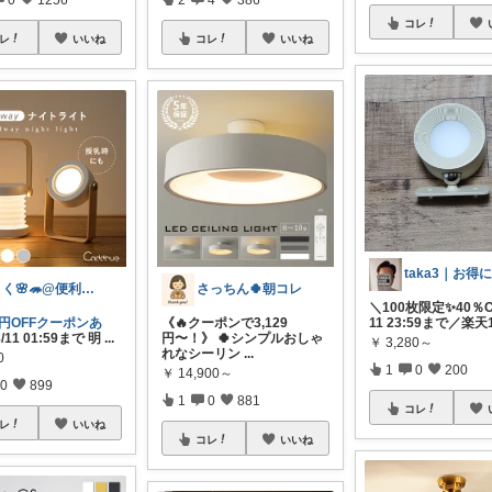
コレ
レ
いいね
コレ
いいね
さく🌸🦔@便利でかわいいを探す旅
さっちん🍀朝コレ
＼100枚限定✨40％O
0円OFFクーポンあ
《🔥クーポンで3,129
11 23:59まで／楽天
/11 01:59まで 明
...
円〜！》 🍀シンプルおしゃ
￥
3,280～
れなシーリン
...
0
1
0
200
￥
14,900～
0
899
1
0
881
コレ
レ
いいね
コレ
いいね