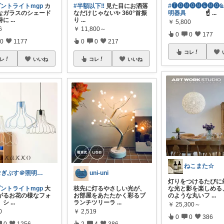
ダントライトmgp
カ
#半額以下‼️
見た目にお洒落
#🅣🅞︎🅜🅞︎🅜🅔︎🅜🅞︎︎︎︎
なガラスのシェード
なだけじゃない✨ 360°首振
明器具
☝
...
時に
...
り
...
￥
5,800
6
￥
11,800～
0
0
177
0
1177
0
0
217
コレ
レ
いいね
コレ
いいね
ねこまた☆
むぎぷす＠照明とインテリアと北欧食器
uni-uni
灯りをつけるたびに
ダントライトmgp
大
枝先に灯るやさしい光が、
な光と影を楽しめる
がるお花の様なフォ
お部屋をあたたかく彩るブ
のような丸いフ
...
、シ
...
ランチツリーラ
...
￥
25,300～
0
￥
2,519
0
0
386
0
1256
2
4
386