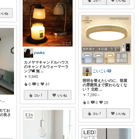
コレ
いいね
いいね
yuuka
カメヤマキャンドルハウス
のキャンドルウォーマーラ
ンプ🕊️ 無
...
こいこい🐱
￥
5,940
照明を替えたいのに、部屋
0
0
47
の雰囲気まで変わらなくな
い？ 北欧
...
￥
7,280～
コレ
いいね
シンプルでコンパクトな暮らしとアウトドア
0
0
20
めてお
コレ
いいね
トの良さ