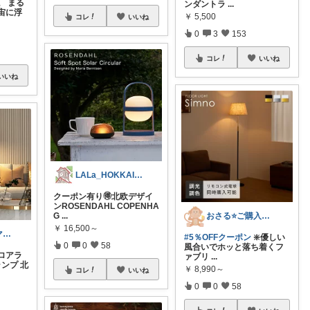
。 まる
ンダントラ
...
宙に浮
￥
5,500
コレ
いいね
0
3
153
コレ
いいね
いいね
LALa_HOKKAIDO北海道移住生活
クーポン有り🉐北欧デザイ
ンROSENDAHL COPENHA
G
...
おさる⭐ご購入感謝🐹
￥
16,500～
みず４人家族ママ★３０代子育て奮闘中🙆
#5％OFFクーポン
❇️優しい
0
0
58
風合いでホッと落ち着くフ
ロアラ
ァブリ
...
ランプ 北
￥
8,990～
コレ
いいね
0
0
58
！