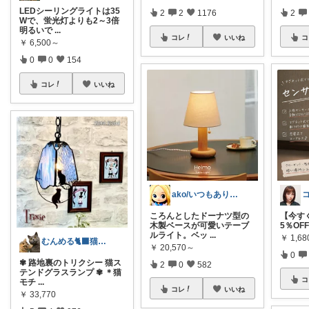
LEDシーリングライトは35
2
2
1176
2
Wで、蛍光灯よりも2～3倍
明るいで
...
コレ
いいね
コ
￥
6,500～
0
0
154
コレ
いいね
ako/いつもありがとう🌈5日感謝
ころんとしたドーナツ型の
【今す
木製ベースが可愛いテーブ
5％OFFクー
ルライト。ベッ
...
￥
1,6
むんめる🐈‍⬛猫と快適ライフ🐈朝コレ
￥
20,570～
0
✾ 路地裏のトリクシー 猫ス
2
0
582
テンドグラスランプ ✾ ＊猫
コ
モチ
...
コレ
いいね
￥
33,770