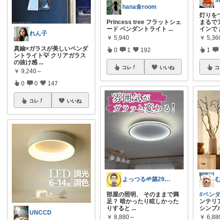
s
hana🌼room
灯りを
Princess tree フラットシェ
まるで
ード ペンダントライト
...
インで
れん子
￥
5,940
￥
5,3
真鍮×ガラスが美しいペンダ
0
1
192
1
ントライト💡 クリアガラス
の抜け感
...
コレ
いいね
コ
￥
9,240～
0
0
147
コレ
いいね
よっつる🌱築29年オシャレ改造発信中！
部屋の照明、 そのままで満
#ペン
足？ 暗かったり眩しかった
ンテリ
りすると
...
シンプ
UNCCD
￥
8,880～
￥
6,8