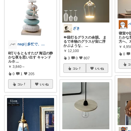
ざき
寝室や
🤏🏻灯るグラスの余韻。 ま
たかな
るで本物のグラスが宙に浮
方へ、
nagi | 多忙で、時々お休み
かぶような、
...
￥
4,95
￥
12,100
🕯️灯りをともすたび 海辺の静
0
かな夜を思い出す キャンド
3
0
807
ルホ
...
コ
￥
3,840～
コレ
いいね
0
1
205
コレ
いいね