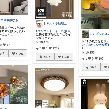
ペコ＠素敵なものを紹介しています
むぎぷす＠照明とインテリアと北欧食器
読書スペースをあた
雰囲気で照らしたい
#ペンダントライトmgp
風
木のぬく
...
に舞う花びらのようなライ
ンがフェミ
...
0
IKEAの気になるウ
￥
30,470
ンプ
#オリジナル写
0
47
#
...
7
1
1222
￥
10,850
レ
いいね
コレ
いいね
1
0
107
コレ