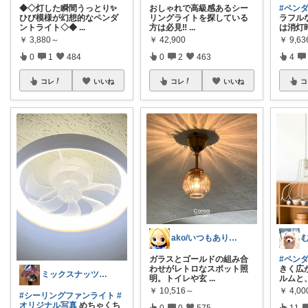
◆◇灯した瞬間うっとり✨
おしゃれで高級感あるシー
#ペン
ひび模様が幻想的なペンダ
リングライトを探している
ラフル
ントライト◇◆
...
方は必見‼️
...
は消灯
￥
3,880～
￥
42,900
￥
9,63
0
1
484
0
2
463
4
コレ
いいね
コレ
いいね
コ
ako/いつもありがとう🌈5日感謝
ガラスとゴールドの組み合
#ペン
わせがレトロなスポット照
きく広
ミックスナッツ💎ご経由購入感謝です🌟
明。トイレや玄
...
ルムと
￥
10,516～
￥
4,00
#シーリングファンライト
#
オリジナル写真
めちゃくち
0
0
575
11