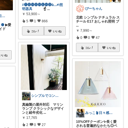
#🅣🅞︎🅜🅞︎🅜🅔︎🅜🅞︎︎︎︎Ҩ...✍︎照
ぴーちゃん
明器具
☝
...
￥
53,900～
yusuke/ 1〜6日購入感謝♫
北欧 シンプル ナチュラル ス
5
1
866
チール E17 おしゃれ照明 ブ
🟡
▶愛
...
イド
￥
7,990～
コレ
いいね
0
0
47
コレ
いいね
いいね
シンプルでコンパクトな暮らしとアウトドア
真鍮製の屋外対応 マリン
ランプ クラシックなデザイ
ンと経年劣化
...
みっこ🪴日々感謝🌷いいね上限🙏
￥
17,765
10%OFFクーポン✨長く愛
2
0
27
される普遍的なかたち◎ペ