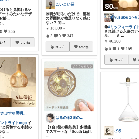
ak321
こいこい🐱
つけると見惚れる✨
アートみたいなデザ
照明が明るいだけで、部屋
 お部
...
の雰囲気が物足りなく感じ
ない？ 間
...
60～
🟡
#ミッフィーライト
￥
16,800～
され続ける永遠のア
0
255
ル、 ミ
...
2
0
347
￥
46,200
レ
いいね
コレ
いいね
0
1
185
コレ
むぎぷす＠照明とインテリアと北欧食器
はるの☀️2児のママ𓂃◌𓈒𓐍
ダントライトmgp
イ
アと調和する木製の
【1台3役の機能美】多機能
ざき
ルな
...
でスマートな「South Light
...
80～