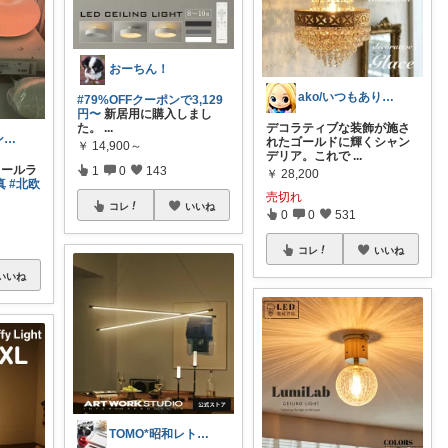
おーちん！
ako/いつもありがとう🌈5日感謝
#79%OFFクーポンで3,129
円〜
新居用に購入しまし
た。
...
デコラティブな装飾が施さ
シンプルでコンパクトな暮らしとアウトドア
れたゴールドに輝くシャン
￥
14,900～
デリア。これで
...
ォールラ
1
0
143
￥
28,200
真
#北欧
売切れ
コレ
いいね
0
0
531
コレ
いいね
いいね
TOMO*昭和レトロ 📷🍎