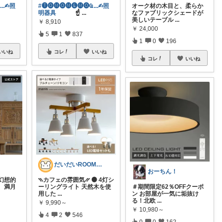
Ҩ...✍︎照
#🅣🅞︎🅜🅞︎🅜🅔︎🅜🅞︎︎︎︎Ҩ...✍︎照
オーク材の木目と、柔らか
明器具
☝
...
なファブリックシェードが
美しいテーブル
...
￥
8,910
￥
24,000
5
1
837
1
0
196
いいね
コレ
いいね
コレ
いいね
だいだいROOM@整う暮らし｜インテリア
おーちん！
幻想的
⳹カフェの雰囲気⳼ 🟠 4灯シ
、満月
ーリングライト 天然木を使
＃期間限定62％OFFクーポ
用した
...
ン お部屋が一気に垢抜け
る！北欧
...
￥
9,990～
￥
10,980～
4
2
546
0
0
162