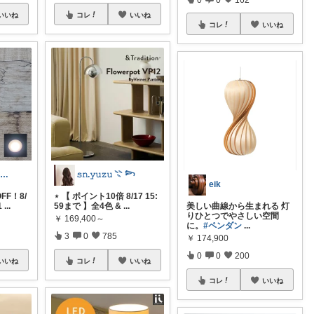
いいね
コレ
いいね
コレ
いいね
taka3｜お得にお買い物✨
𝚜𝚗.𝚢𝚞𝚣𝚞 𓇢 𓆸
eik
FF！8/
⋆ 【 ポイント10倍 8/17 15:
1
...
59まで 】全4色 &
...
美しい曲線から生まれる 灯
りひとつでやさしい空間
￥
169,400～
に。
#ペンダン
...
3
0
785
￥
174,900
0
0
200
いいね
コレ
いいね
コレ
いいね