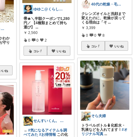
40代の乾燥・毛穴ケアROOM
ゆゆこ@くらしを楽に便利に✨
クレンズオイルと洗顔まで
変えたのに、乾燥が戻って
🉐🔥＼半額クーポンで1,280
くる理由は「そ
...
円／ 【4種類まとめて持ち
運び】
...
￥
3,399
ポレポレ🐈アラフィフの可愛い図鑑
￥
2,560
0
0
8
かわか
0
0
2
お守り
コレ
いいね
コレ
いいね
いいね
そら夫婦
せんすいくん。 ＼情報の海へダイブ／
トラベルボトル🧴化粧水・
乳液などを入れてます！
#オ
→
#気になるアイテムを調
リジナル写真
...
べてみた
#お得情報
この化