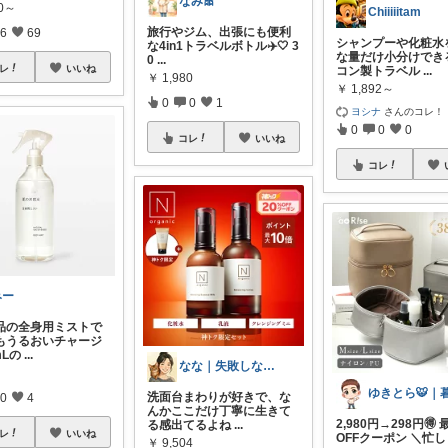
なみ🎀
20～
Chiiiiitam
旅行やジム、出張にも便利
6
69
シャンプーや化粧水
な4in1トラベルボトル✈️🤍 3
な量だけ小分けでき
0
...
レ
いいね
コン製トラベル
...
￥
1,980
￥
1,892～
0
0
1
ヨシナ
さんのコレ！
0
0
0
コレ
いいね
コレ
みー
品の全身用ミストで
もうるおいチャージ
mLの
...
なな｜失敗しない美容比較ママ
洗面台まわりが好きで、な
0
4
んかここだけ丁寧に生きて
2,980円→298円🉐
る感出てるよね
...
レ
いいね
OFFクーポン ＼忙し
￥
9,504