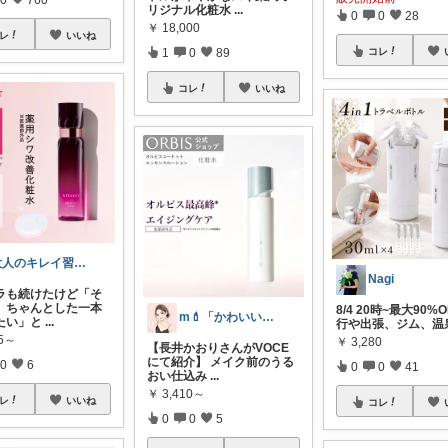
リジナル化粧水
...
0
0
28
￥
18,000
レ
いいね
コレ
1
0
89
コレ
いいね
大人のキレイ習慣ROOM
Nagi
ラも続けたけど「そ
、ちゃんとした一本
8/4 20時~最大90%O
m💄「かわいい」は、作れる。
たい」と
...
行や出張、ジム、温
55～
￥
3,280
【長井かおりさんがVOCE
にて紹介】 メイク前のうる
0
6
0
0
41
おい仕込み
...
￥
3,410～
レ
いいね
コレ
0
0
5