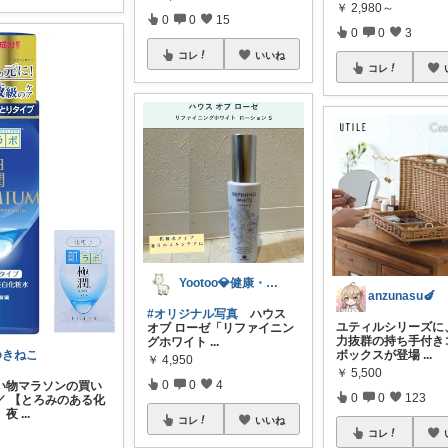
￥
2,980～
0
0
15
0
0
3
コレ
いいね
コレ
Yootoo💎健康・美容&お得！☘️
anzunasu🍆
#オリジナル写真
ハウス
ユティルシリーズに
オブ ローゼ「リファイニン
力抜群の持ち手付き
グホワイト
...
ボックスが登場
...
ゆきねこ
￥
4,950
￥
5,500
0
0
4
い物マラソンの買い
0
0
123
／ 【とろみのある化
、夜
...
コレ
いいね
コレ