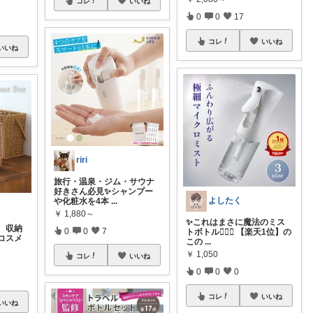
コレ
いいね
0
0
17
コレ
いいね
いいね
riri
旅行・温泉・ジム・サウナ
好きさん必見✨シャンプー
よしたく
や化粧水を4本
...
￥
1,880～
✨これはまさに魔法のミス
、収納
0
0
7
トボトル🧙‍♀️✨ 【楽天1位】の
コスメ
この
...
￥
1,050
コレ
いいね
0
0
0
コレ
いいね
いいね