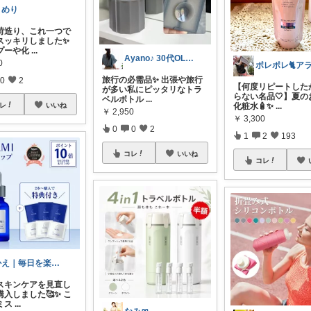
まめり
荷造り、これ一つで
スッキリしました✨
プーや化
...
Ayano♪ 30代OLファッション
0
旅行の必需品✨ 出張や旅行
0
2
【何度リピートした
が多い私にピッタリなトラ
らない名品🤍】夏の
ベルボトル
...
レ
いいね
化粧水🧴✨
...
￥
2,950
￥
3,300
0
0
2
1
2
193
コレ
いいね
コレ
かえ｜毎日を楽しむ
スキンケアを見直し
入しました🥰✨ こ
ミス
...