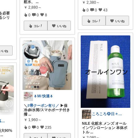
粧水、
...
￥
2,380～
￥
2,880～
0
0
43
を必要
0
0
8
るシリ
コレ
いいね
コレ
いいね
いいね
🌷Mi 快適🌷
＼
#🉐クーポン有り／
▶︎保
冷🧊/水筒/スマホポーチ付き
ころころ🐵日々皆様に感謝🙇
撥
...
￥
1,960～
ゆきとら🐯｜暮らしをラクにしたいパパ
NILE 化粧水 メンズ オール
0
0
235
インワンローション 本体ボ
 最大90%
トル
...
...
￥
2,080～