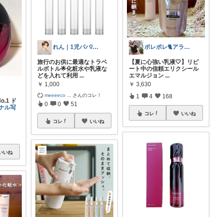
れん｜1児パパ/育児中👶
ポレポレ🐈アラフィフの可愛い図鑑
旅行のお供に最適なトラベ
【夏に心強い乳液🤍】リピ
ルボトル🌟化粧水や乳液な
ート中の信頼エリクシール
どを入れて利用
...
エマルジョン
...
￥
1,000
￥
3,630
meeeeco
...
さんのコレ！
1
4
168
.1 ド
0
0
51
ナル写
コレ
いいね
コレ
いいね
いいね