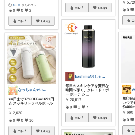
￥
5,7
fuu☺︎
さんのコレ！
コレ
いいね
0
0
0
2
コ
コレ
いいね
kashima/おしゃれ清潔感指南役
毎日のスキンケアを贅沢な
なっちゃん✨いつもありがとう😊✨
時間へ導く、クレ・ド・ポ
ー ボーテ シ
...
無印良
⭐️4日まで37%OFF🎫1651円
￥
20,917
いつで
☆ スッキリトラベルボトル
💦400
0
1
7
...
￥
690
￥
2,620
コレ
いいね
0
0
0
10
コ
コレ
いいね