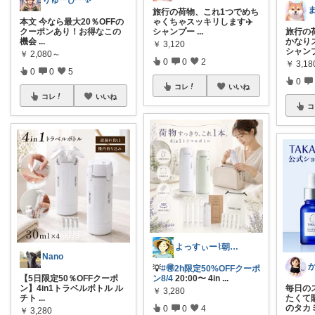
りゅーぴー✨
旅行の荷物、これ1つでめち
本文 今なら最大20％OFFの
ゃくちゃスッキリします✈️
クーポンあり！お得なこの
シャンプー
...
旅行の
機会
...
かなり
￥
3,120
シャン
￥
2,080～
0
0
2
￥
3,18
0
0
5
0
コレ
いいね
コレ
いいね
コ
よっすぃー⌇朝コレ☀楽しい暮らし😇
Nano
💡
#🉐2h限定50%OFFクーポ
【5日限定50％OFFクーポ
ン8/4
20:00〜 4in
...
ン】4in1トラベルボトル ル
毎日の
￥
3,280
チト
...
たくて購
のタカ
0
0
4
￥
3,280