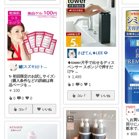
さぼてん🌵LEE 🐶
🌵tower片手で出せるディス
鱸(スズキ)@トラベルグッズ
ペンサー スポンジで押すだ
け✨
...
✨ 初回限定のお試しサイズ♪
￥
1,485
（購入条件などの詳細は商
0
0
1
品ページを
...
￥
100
コレ
いいね
0
0
0
コレ
いいね
＼お買
回りに
粧水で
￥
800