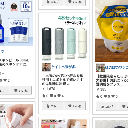
コレ
いいね
コウ
キンピール 30mL
顔後のスキンケアに、
ケイ｜出張が多い50代の旅の相棒えらび
20～
「出張のたびに化粧水を旅
【数量限定★たっぷ
行用ミニボトルで買い足す
大容量】お肌にうる
0
2
のは地味に出費
...
透明感をプラス
...
￥
1,670
￥
385
レ
いいね
0
0
4
0
0
6
コレ
いいね
コレ