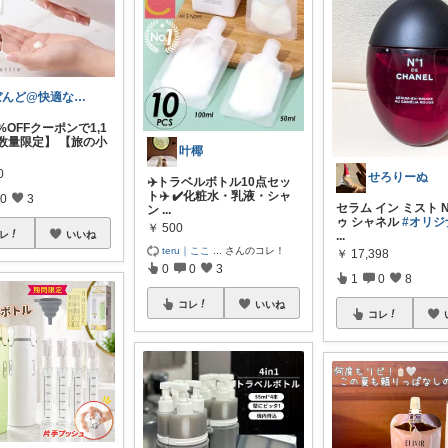
ぼんど@快適な暮らし
5%OFFクーポンで1,1
★数量限定】 【旅の小
叶椰
0
せろりーぬ
✈️トラベルボトル10点セッ
ト✈️ ✔️化粧水・乳液・シャ
0
3
セラム イン ミスト No
ン
...
ゥ シャネル
#オリジ
￥
500
レ
いいね
...
teru｜ここ
...
さんのコレ！
￥
17,398
0
0
3
1
0
8
コレ
いいね
コレ