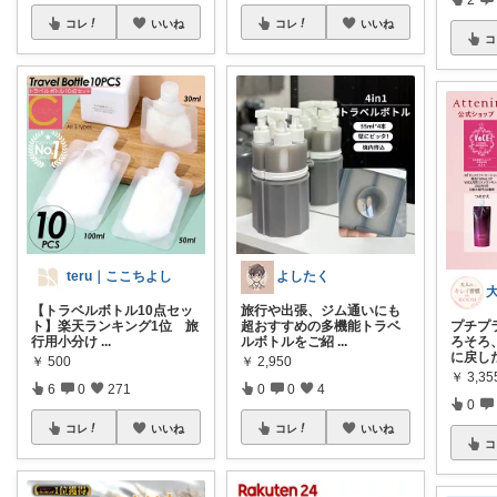
コレ
いいね
コレ
いいね
コ
teru｜ここちよし
よしたく
【トラベルボトル10点セッ
旅行や出張、ジム通いにも
ト】楽天ランキング1位 旅
超おすすめの多機能トラベ
プチプ
行用小分け
...
ルボトルをご紹
...
ろそろ
に戻し
￥
500
￥
2,950
￥
3,3
6
0
271
0
0
4
0
コレ
いいね
コレ
いいね
コ