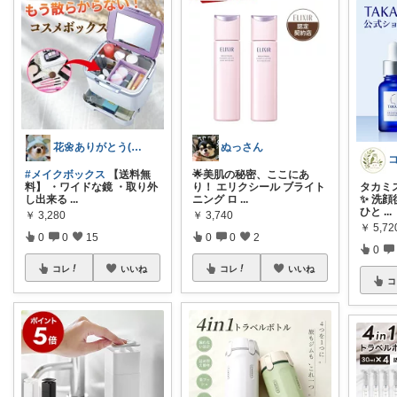
花🌼ありがとう(*･ω･)*_ _)ﾍ
ぬっさん
#メイクボックス
【送料無
🌟美肌の秘密、ここにあ
料】 ・ワイドな鏡 ・取り外
り！ エリクシール ブライト
タカミス
し出来る
...
ニング ロ
...
✨ 洗
ひと
...
￥
3,280
￥
3,740
￥
5,7
0
0
15
0
0
2
0
コレ
いいね
コレ
いいね
コ