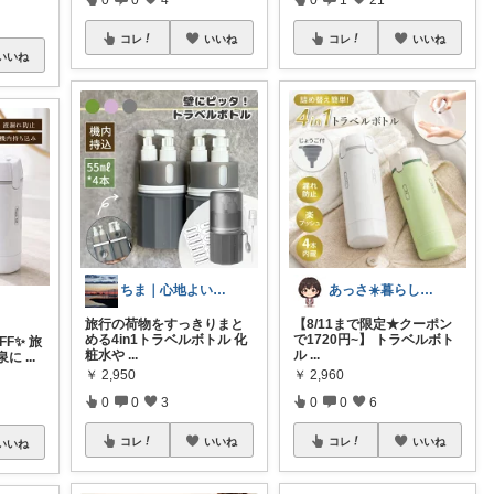
コレ
いいね
コレ
いいね
いいね
ちま｜心地よい日常のアイテム🍁
あっさ☀️暮らしをラクにする便利グッズ
旅行の荷物をすっきりまと
【8/11まで限定★クーポン
める4in1トラベルボトル 化
で1720円~】 トラベルボト
FF✨️ 旅
粧水や
...
ル
...
泉に
...
￥
2,950
￥
2,960
0
0
3
0
0
6
コレ
いいね
コレ
いいね
いいね