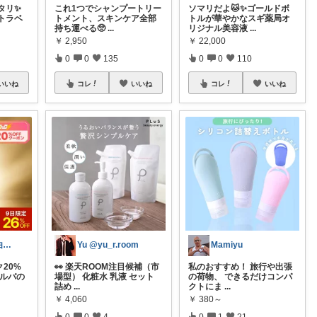
タリ✨
これ1つでシャンプートリー
ソマリだよ🐱✨ゴールドボ
トラベ
トメント、スキンケア全部
トルが華やかなスギ薬局オ
持ち運べる🥺
...
リジナル美容液
...
￥
2,950
￥
22,000
0
0
135
0
0
110
いいね
コレ
いいね
コレ
いいね
2品(247)🌼経由購入感謝です🌼
Yu @yu_r.room
Mamiyu
ク20%
👀 楽天ROOM注目候補（市
私のおすすめ！ 旅行や出張
ダルバの
場型） 化粧水 乳液 セット
の荷物、 できるだけコンパ
詰め
...
クトにま
...
￥
4,060
￥
380～
0
0
4
0
1
21