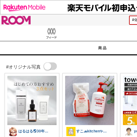
ROOM
Feed
商品
#オリジナル写真
はるはる🌎️30年美容マーケター
すこ🧢kitchen✨interior