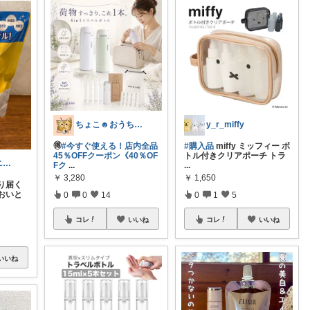
ちょこ☻おうち時間充実🏠アイテム
y_r_miffy
🉐
#今すぐ使える！店内全品
#購入品
miffy ミッフィー ボ
45％OFFクーポン《40％OF
トル付きクリアポーチ トラ
ほのぼのワンニャン日和🐾
Fク
...
...
￥
3,280
￥
1,650
り届く
おいと
0
0
14
0
1
5
コレ
いいね
コレ
いいね
いいね