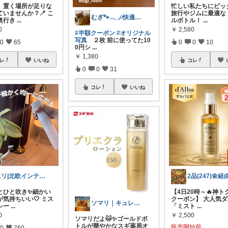
、置く場所が足りな
忙しい私たちにピッ
ていませんか？🪥 こ
旅行やジムに最適な
むぎ🐾‪𓂃 𓈒𓏸快適な寝具紹介
奥行き
...
ルボトル！
...
0
￥
2,580
#半額クーポン
#オリジナル
写真
２枚 前に使ってた10
0
65
0
0
10
0円シ
...
￥
1,380
レ
いいね
コレ
0
0
31
コレ
いいね
エリ|北欧インテリアと愛用品|朝コレ
とひと吹き✨細かい
【4日20時～🔥神ト
が気持ちいい🤍 ミス
クーポン】 大人気
ソマリ｜キュレルを全部揃えたよ✨見てね！
レー
...
「ミスト
...
0
￥
2,500
ソマリだよ🐱✨ゴールドボ
トルが華やかなスギ薬局オ
販売開始前
0
760