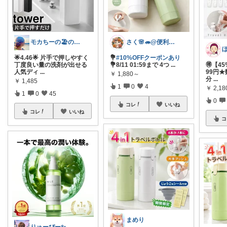
モカちーの🏖️のんびりライフ🐈✨
さく🌸🦔@便利でかわいいを探す旅
🌟4.46🌟 片手で押しやすく
💐
#10%OFFクーポンあり
丁度良い量の洗剤が出せる
💐8/11 01:59まで 4つ
...
🉐【4
人気ディ
...
99円
￥
1,880～
分
...
￥
1,485
1
0
4
￥
2,18
1
0
45
0
コレ
いいね
コレ
いいね
コ
まめり