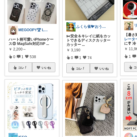
ふくら雀🐦おうちしごとラボ
MEGOOPY🏆 LᵒᵛᵉᎽ༠ᐡ❤︎
【暑さ
✂️安全＆キレイに紙をカッ
レータ
ハート柄可愛いiPhoneケー
トできるディスクカッター
に🎐 冷
ス😍 MagSafe対応‼️iP
...
カッター
...
￥
11,
￥
2,200～
￥
3,190
1
0
1
538
0
1
74
コ
コレ
いいね
コレ
いいね