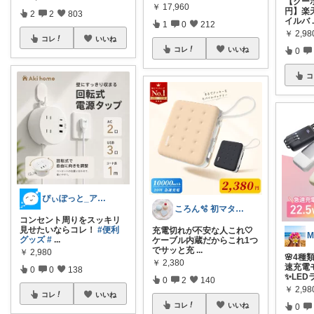
【クー
￥
17,960
円】楽
2
2
803
イルバ
1
0
212
￥
2,9
コレ
いいね
コレ
いいね
0
コ
ぴぃぽっと_アイコン画像変えました⭐️
ころん🫧 初マタ×かわいい暮らし
コンセント周りをスッキリ
見せたいならコレ！
#便利
充電切れが不安な人これ🤍
グッズ
#
...
ケーブル内蔵だからこれ1つ
でサッと充
...
￥
2,980
🌸4
￥
2,380
速充電
0
0
138
✨LED
0
2
140
￥
2,9
コレ
いいね
コレ
いいね
0