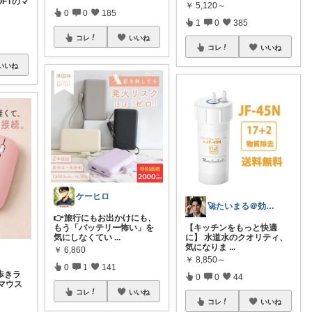
FTのマ
￥
5,120～
0
0
185
1
0
385
コレ
いいね
コレ
いいね
いいね
ケーヒロ
🚀たいまる＠効率至上主義のセレクトニキ
👉旅行にもお出かけにも、
もう「バッテリー怖い」を
【キッチンをもっと快適
気にしなくてい
...
に】 水道水のクオリティ、
気になりま
...
￥
6,860
￥
8,850～
0
1
141
歩きラ
0
0
44
マウス
コレ
いいね
コレ
いいね