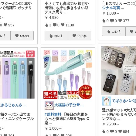
フクーポン❤️‍🔥 車や
小さくても高出力✨ 旅行や
- ̗̀ 📱スマホケース✊🏻 ́
ンで活躍♡ ガッチリ
出張にも持ち歩きやすい◎
ジナル写真
...
デスク周り
...
￥
1,080～
80～
￥
4,980
0
0
377
0
957
3
0
1130
コレ
レ
いいね
コレ
いいね
生きるじゅんさん、フォロワー様より買う
大福🐹の子分💜ありがとうございます
透け感マット×大人
半額クーポン 出てま
#送料無料
【毎日の充電を
ート柄がたまらない
✨ライトニングケーブル
もっと快適に♪USB Type-C
ンプルな
...
急
...
￥
2,200～
00～
￥
1,000～
0
0
684
2
301
1
0
296