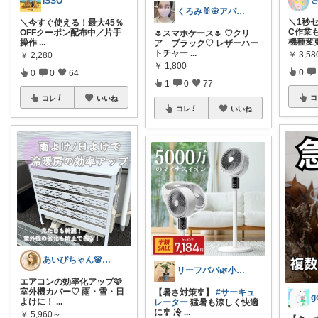
ISSO
くろみ🐰🌸アパレル✨
＼1秒
＼今すぐ使える！最大45％
C作業
OFFクーポン配布中／ ​片手
🌷スマホケース🌷 ♡クリ
機種変
操作
...
ア ブラック♡ レザーハー
トチャー
...
￥
3,5
￥
2,280
￥
1,800
0
0
0
64
1
0
77
コ
コレ
いいね
コレ
いいね
あいびちゃん🌸２児mama
リーフパパ🌿小学2年生女の子のパパ
エアコンの効率化アップ🩷
室外機カバー♡ 雨・雪・日
【暑さ対策🎐】
#サーキュ
よけに！
...
レーター
猛暑も涼しく快適
に🎐 冷
...
￥
5,960～