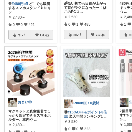
🌈低い机でも目線が上がっ
480円オ
💛
#480円off
どこでも吸着
て首がラクになった〜！🙌
キッチ
するスマホスタンド📱✨ キ
このPCス
...
つ
...
ッ
...
￥
2,530
￥
2,4
￥
2,480～
0
1
485
1
0
0
421
コレ
いいね
コ
コレ
いいね
おまい🐶
Ribon❁⃘3.0歳姉妹ﾏﾏ👧🏻♡
2個目
マグネットと真空吸着でし
🉐
#15%OFF＆ポイント8倍
す❣️ 
っかり固定できるスマホホ
❤️‍🔥
楽天年間ランキング1
...
✨
...
ルダー。車内や
...
￥
3,580
￥
1,0
￥
2,480～
0
0
323
1
0
0
643