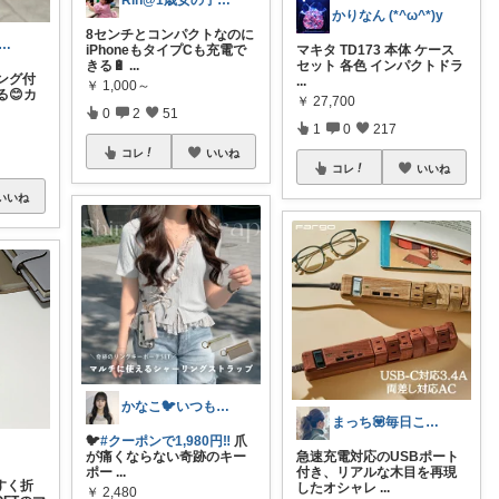
Rin@1歳女の子ママ
かりなん (*^ω^*)y
8センチとコンパクトなのに
atea 買ってよかった
iPhoneもタイプCも充電で
マキタ TD173 本体 ケース
きる🔋
...
セット 各色 インパクトドラ
ング付
...
￥
1,000～
😊カ
￥
27,700
0
2
51
1
0
217
コレ
いいね
コレ
いいね
いいね
かなこ🐦️いつもありがとう💖
まっち💟毎日こつこつ。
🐦
#クーポンで1,980円‼️
爪
が痛くならない奇跡のキー
急速充電対応のUSBポート
ポー
...
付き、リアルな木目を再現
すく折
したオシャレ
...
￥
2,480