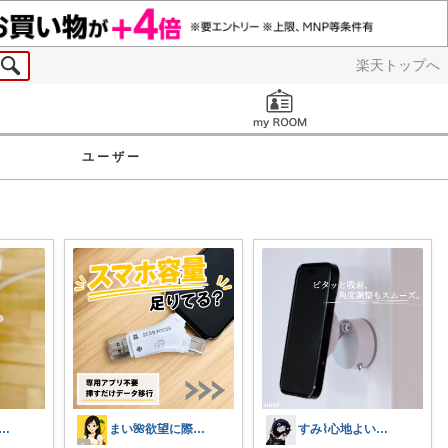
楽天トップへ
お知らせ
ユーザー
こ💎 ୨୧ いつも感謝 ୨୧
まい🌺欲望に際限なしフルタイムワーママ
すみ⌇心地よい暮らし🐈♡