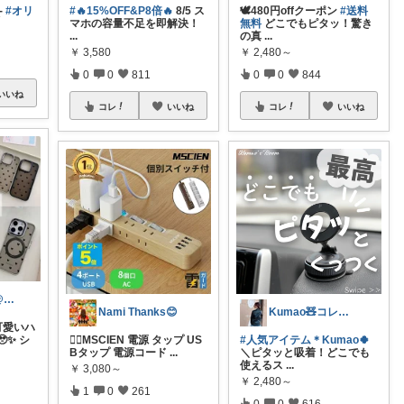
̖-
#オリ
#🔥15%OFF&P8倍🔥
8/5 ス
🕊480円offクーポン
#送料
マホの容量不足を即解決！
無料
どこでもピタッ！驚き
...
の真
...
￥
3,580
￥
2,480～
0
0
811
0
0
844
いいね
コレ
いいね
コレ
いいね
てばさきパパ@スマホアクセ
Nami Thanks😊
Kumao🧸コレクションみてね✨
可愛いハ
✨ シ
💁‍♀️MSCIEN 電源 タップ US
#人気アイテム＊Kumao🍀
Bタップ 電源コード
...
＼ピタッと吸着！どこでも
使えるス
...
￥
3,080～
￥
2,480～
1
0
261
0
0
616