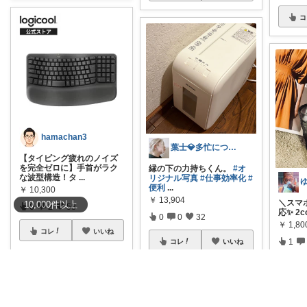
コ
hamachan3
葉士💎多忙につき、対応遅れます。
【タイピング疲れのノイズ
を完全ゼロに】手首がラク
縁の下の力持ちくん。
#オ
な波型構造！タ
...
リジナル写真
#仕事効率化
#
便利
...
￥
10,300
￥
13,904
＼スマ
10,000
件
以上
0
2
58
応✨ 2co
0
0
32
￥
1,80
コレ
いいね
1
コレ
いいね
コ