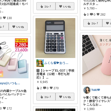
ポン利用で最安2380
りたためて便利なMO
天1位25冠達成！モバ
ルチスタ
...
コレ
いいね
...
￥
5,780～
80～
0
0
282
0
130
コレ
レ
いいね
ふくら雀🐦おうちしごとラボ
🧮【シャープ EL-G37｜学校
用電卓（12桁・早打ち対
応）】
...
￥
6,945
Mayu@いつも感謝😊こっそり購入🌸
2
0
270
Yuki🫶
種類の内蔵ケーブル✨急
モバイルバッテリー
コレ
いいね
✨薄くて軽くて持ち
ライ
...
ク！静音ワイヤレス
80～
✨ こんなお
...
0
172
￥
1,980