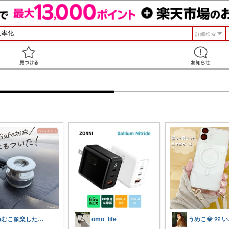
詳細検索
見つける
ねむこ🎀楽したいママの購入品ほぼオリ写
omo_life
うめ