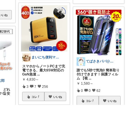
いいね
まいにち便利マーケット
てばさきパパ@スマホアクセ
スマホからノートPCまで充
電できる、最大65W対応の
誰でも5秒で気泡0 簡単取り
GaN急速
...
付けできます！保護フィル
ム 【覗
...
￥
4,830～
太郎
￥
1,580～
3
7
256
、 どれ
0
0
62
🤔 安
コレ
いいね
コレ
いいね
いいね