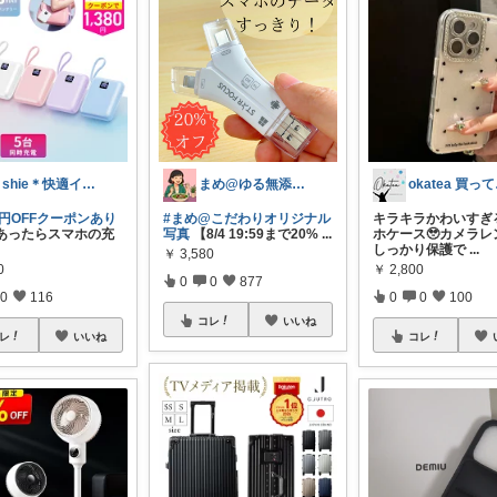
＊shie＊快適インテリア＆雑貨グッズ
まめ@ゆる無添加でミニマル生活☕
ok
00円OFFクーポンあり
#まめ@こだわりオリジナル
キラキラかわいすぎ
あったらスマホの充
写真
【8/4 19:59まで20%
...
ホケース🥹カメラレ
しっかり保護で
...
￥
3,580
0
￥
2,800
0
0
877
0
116
0
0
100
コレ
いいね
レ
いいね
コレ