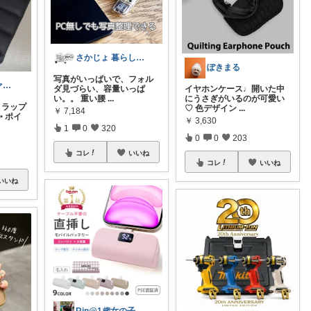
さかじょ 暮らしラクROOM
ぽきまる
写真がいっぱいで、フォル
ゆき🛍️ママファッション♡
ダ見づらい、容量いっぱ
イヤホンケース♩開いた中
い。。 重い腰
...
にうさぎがいるのが可愛い
ストラップ
♡ 色デザイン
...
￥
7,184
 ポイ
￥
3,630
1
0
320
0
0
203
コレ
いいね
コレ
いいね
いいね