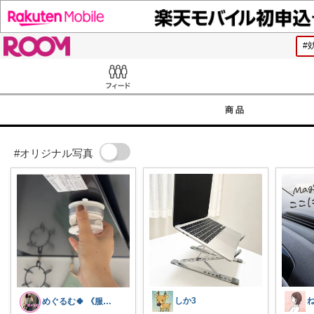
ROOM
Feed
商品
#オリジナル写真
しか3
めぐるむ🍀 《服と暮らし》朝コレ