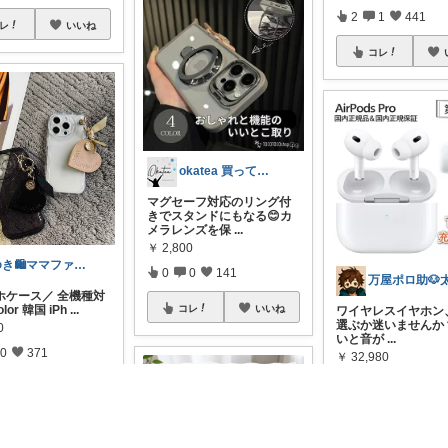
2
1
441
レ
いいね
コレ
okatea 買ってよかった
マグセーフ対応のリング付
きでスタンドにもなる😊カ
メラレンズを保
...
￥
2,800
ゆき🛍️ママファッション♡
0
0
141
万屋ポロ助🐶
ホケース／ 全機種対
lor 韓国 iPh
...
コレ
いいね
ワイヤレスイヤホン
選ぶか迷いませんか？
0
いと音が
...
0
371
￥
32,980
0
0
47
レ
いいね
コレ