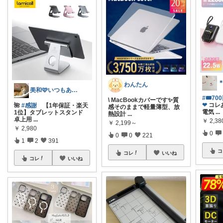
わんたん
美和🩷いつもありがとう
#🎟7
\ MacBookカバーです✨質
❤︎
コレ
🌺
#感謝
【1年保証・楽天
感そのままで軽量薄型、放
電気
...
1位】タブレットスタンド
熱設計
...
卓上用
...
￥
2,38
￥
2,199～
￥
2,980
0
0
0
221
1
2
391
コ
コレ
いいね
コレ
いいね