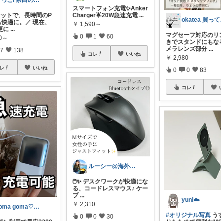
さっこI 余白のある暮らし
スマートフォン充電✨Anker
セットで、長時間のP
Charger🌟20W急速充電
...
ok
も快適に。／ 現在、
￥
1,590～
更に
...
マグセーフ対応のリ
0
1
60
80～
きでスタンドにもなる
メラレンズ部分
...
7
138
コレ
いいね
￥
2,980
レ
いいね
0
0
83
コレ
ルーシー@海外コスメとひとり暮らし
🖱️✨ デスクワークが快適にな
る、コードレスマウス♪ ケー
ブ
...
yuni☁️
￥
2,310
goma goma♡経由購入ありがとう✨
#オリジナル写真
う
0
0
30