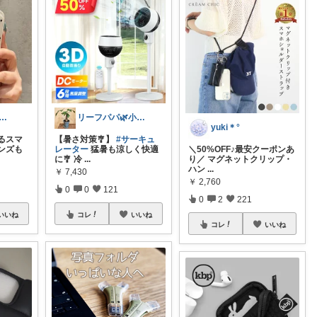
atea 買ってよかった
リーフパパ🌿小学2年生女の子のパパ
yuki＊°
るスマ
【暑さ対策🎐】
#サーキュ
ンズも
レーター
猛暑も涼しく快適
＼50%OFF♪最安クーポンあ
に🎐 冷
...
り／ マグネットクリップ・
ハン
...
￥
7,430
￥
2,760
0
0
121
0
2
221
いいね
コレ
いいね
コレ
いいね