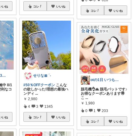
いいね
コレ
いいね
コレ
いいね
みずきりん😄23・24日お買い上げ感謝
せりな🎀 ´-
otの1日 いつもありがとう⭐︎
 8/1
#50％OFFクーポン
こんな
便利なコ
の欲しかった!理想の最強ハ
脱毛機👌🙏 脱毛パットです♪
ンディ
...
お得なクーポンあります🉐
こ
...
￥
2,980
￥
1,980
4
3
1345
0
1
203
いいね
コレ
いいね
コレ
いいね