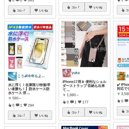
コレ
いいね
コ
コレ
いいね
yuka
こう👶今年もよろしくお願いします🥹
iPhone17用📱 便利なショル
✔️ iPh
水に浮く！在庫限り特価/早
ダーストラップ 収納も出来
対応で
い者勝ち！】防水ケース防
て
...
水ケース 浮
...
￥
3,58
￥
1,980～
￥
580～
0
0
1
177
0
1
294
コ
コレ
いいね
コレ
いいね