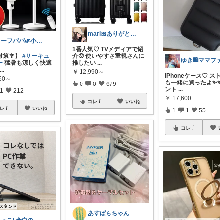
mari🎀ありがとうです🥹
リーフパパ🌿小学2年生女の子のパパ
1番人気♡ TVメディアで紹
対策🎐】
#サーキュ
介🥹 使いやすさ重視さんに
ー
猛暑も涼しく快適
推したい
...
...
￥
12,990～
iPhoneケース♡ 
960～
も一緒に買ったよ✨✨
0
0
679
ント
...
1
212
￥
17,600
コレ
いいね
レ
いいね
1
1
55
コレ
あすぱらちゃん