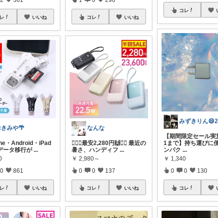
コレ
レ
いいね
コレ
いいね
おきみや🌴
なんな
【期間限定セール実施中
one・Android・iPad
❤️‍🔥🙌最安2,280円🙌❤️‍🔥 最近の
1まで】持ち運びに
データ移行が
...
暑さ、ハンディフ
...
ンパク
...
0
￥
2,980～
￥
1,340
0
861
0
0
137
0
0
130
レ
いいね
コレ
いいね
コレ