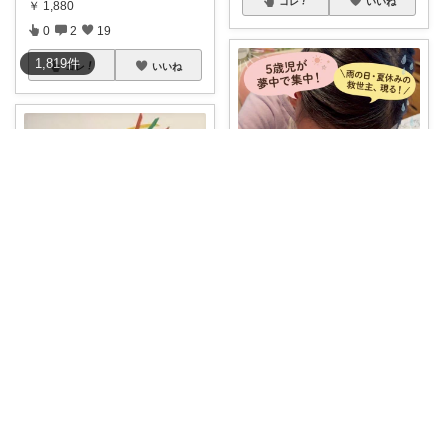
コレ
いいね
￥
1,880
0
2
19
1,819
件
コレ
いいね
ちびちび姉妹｜娘二人と豊かな暮らし
＼雨の日や夏休みのおうち遊び
の救世主！😭🎨
...
￥
1,810
さく🌸🦔@便利でかわいいを探す旅
0
0
7
【おしゃれな壁シールで子ども
の日を華やかに
...
コレ
いいね
￥
1,650
0
2
797
コレ
いいね