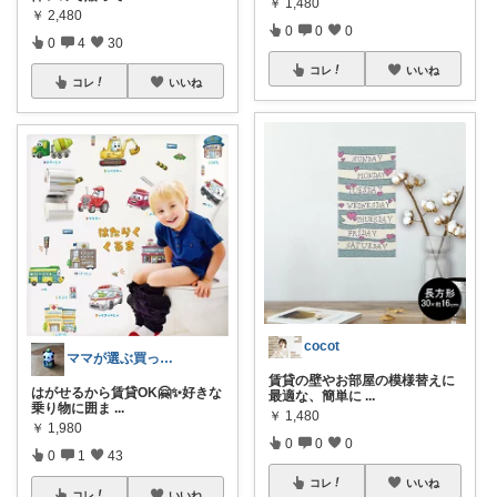
￥
1,480
￥
2,480
0
0
0
0
4
30
コレ
いいね
コレ
いいね
cocot
ママが選ぶ買ってよかった🌸育児🌸防災
賃貸の壁やお部屋の模様替えに
はがせるから賃貸OK🤗✨好きな
最適な、簡単に
...
乗り物に囲ま
...
￥
1,480
￥
1,980
0
0
0
0
1
43
コレ
いいね
コレ
いいね