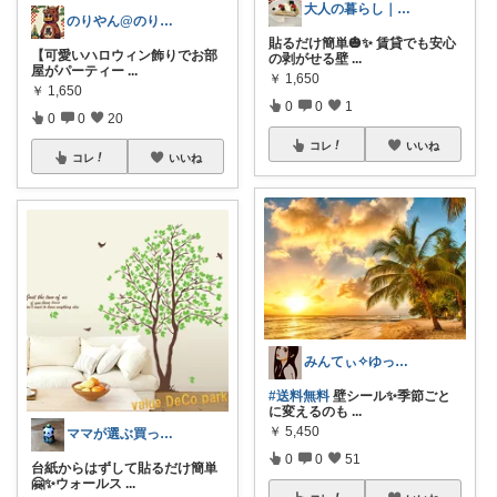
大人の暮らし｜インテリアとキッチン雑貨
のりやん@のりやんフィギュアを探せ開催中
貼るだけ簡単🎃✨ 賃貸でも安心
【可愛いハロウィン飾りでお部
の剥がせる壁
...
屋がパーティー
...
￥
1,650
￥
1,650
0
0
1
0
0
20
コレ
いいね
コレ
いいね
みんてぃ✧︎ゆっくり更新中です
#送料無料
壁シール✨季節ごと
に変えるのも
...
￥
5,450
ママが選ぶ買ってよかった🌸育児🌸防災
0
0
51
台紙からはずして貼るだけ簡単
🤗✨ウォールス
...