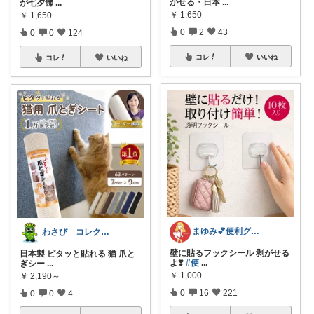
がせる・日本
...
が七夕飾
...
￥
1,650
￥
1,650
0
2
43
0
0
124
コレ
いいね
コレ
いいね
まゆみ💕便利グッズ紹介✨
わさび コレクションもご利用ください
壁に貼るフックシール 剥がせる
日本製 ピタッと貼れる 猫 爪と
よ❣️
#便
...
ぎシー
...
￥
1,000
￥
2,190～
0
16
221
0
0
4