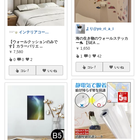
より@yo_ri_a_i
インテリアコーディネーターyuu
海の生き物のウォールステッカ
【ウォールクッションのみで
ー🐬 【SEA
...
す】カラーバリエ
...
￥
1,650
￥
7,580
1
0
42
0
0
2
コレ
いいね
コレ
いいね