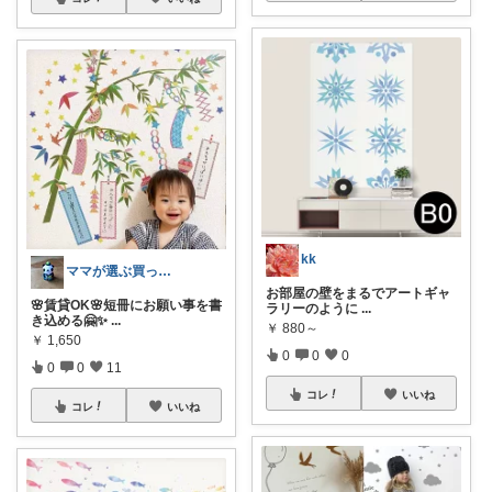
kk
ママが選ぶ買ってよかった🌸育児🌸防災
お部屋の壁をまるでアートギャ
🌸賃貸OK🌸短冊にお願い事を書
ラリーのように
...
き込める🤗✨
...
￥
880～
￥
1,650
0
0
0
0
0
11
コレ
いいね
コレ
いいね