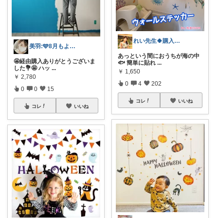
れい先生🍀購入に本当に感謝🙏💕
美羽:🩵8月もよろしくです🩵
あっという間におうちが海の中
🤩経由購入ありがとうございま
🐟 簡単に貼れ
...
した💐🤩 ハッ
...
￥
1,650
￥
2,780
0
4
202
0
0
15
コレ
いいね
コレ
いいね