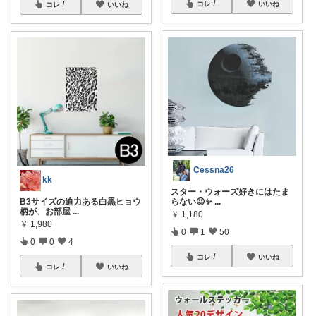
コレ
いいね
コレ
いいね
Cessna26
kk
スター・ウォーズ好きにはたま
B3サイズの迫力ある白黒ヒョウ
らない😍✨
...
柄が、お部屋
...
￥
1,180
￥
1,980
0
1
50
0
0
4
コレ
いいね
コレ
いいね