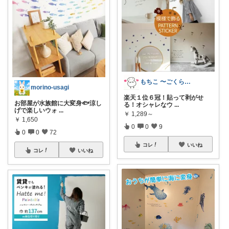
もちこ 〜ごくらく＆かわいい生活♪
morino-usagi
楽天１位６冠！貼って剥がせ
お部屋が水族館に大変身🐟涼し
る！オシャレなウ
...
げで楽しいウォ
...
￥
1,289～
￥
1,650
0
0
9
0
0
72
コレ
いいね
コレ
いいね