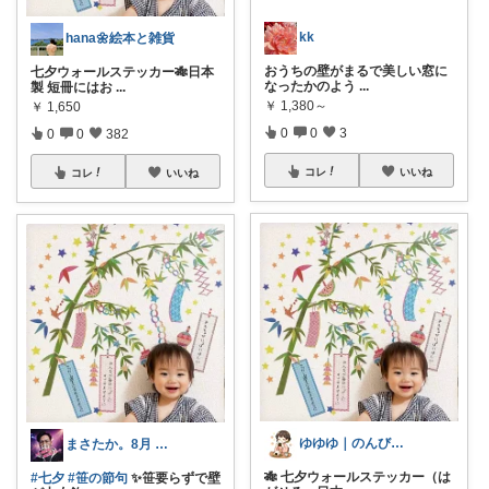
kk
hana🌼絵本と雑貨
おうちの壁がまるで美しい窓に
七夕ウォールステッカー🎋日本
なったかのよう
...
製 短冊にはお
...
￥
1,380～
￥
1,650
0
0
3
0
0
382
コレ
いいね
コレ
いいね
ゆゆゆ｜のんびり暮らしと外あそび
まさたか。8月 7日の経由購入感謝🙏
🎋 七夕ウォールステッカー（は
#七夕
#笹の節句
✨笹要らずで壁