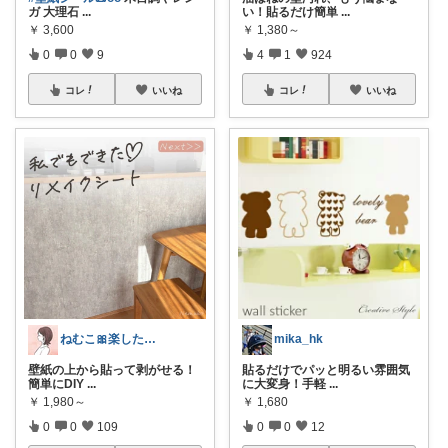
ガ 大理石
...
い！貼るだけ簡単
...
￥
3,600
￥
1,380～
0
0
9
4
1
924
コレ
いいね
コレ
いいね
ねむこ🎀楽したいママの購入品ほぼオリ写
mika_hk
壁紙の上から貼って剥がせる！
貼るだけでパッと明るい雰囲気
簡単にDIY
...
に大変身！手軽
...
￥
1,980～
￥
1,680
0
0
109
0
0
12