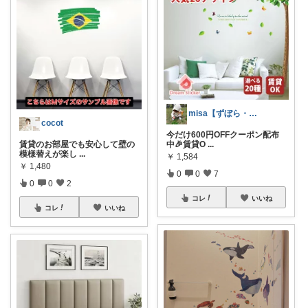
misa【ずぼら・時短生活🙈】
cocot
今だけ600円OFFクーポン配布
賃貸のお部屋でも安心して壁の
中🎉賃貸O
...
模様替えが楽し
...
￥
1,584
￥
1,480
0
0
7
0
0
2
コレ
いいね
コレ
いいね