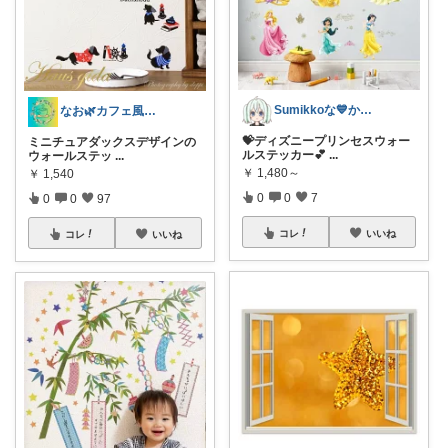
Sumikkoな💙かわいい推し活グッズ
なお🌿カフェ風インテリア・雑貨好き
💝ディズニープリンセスウォー
ミニチュアダックスデザインの
ルステッカー💕
...
ウォールステッ
...
￥
1,480～
￥
1,540
0
0
7
0
0
97
コレ
いいね
コレ
いいね