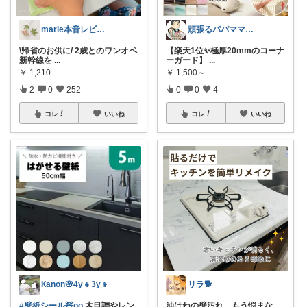
marie本音レビュー🏝️夏休み💃
頑張るパパママ応援隊@育児・子供用品紹介
\帰省のお供に/ 2歳とのワンオペ
【楽天1位✨極厚20mmのコーナ
新幹線を
...
ーガード】
...
￥
1,210
￥
1,500～
2
0
252
0
0
4
コレ
いいね
コレ
いいね
Кanon🌸4y👧3y👦
リラ🐕
#壁紙シール🧸oo
木目調やレン
油はねの壁汚れ、もう悩まな