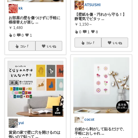
ATSUSHI
kk
【壁紙を傷・汚れから守る！】
お部屋の壁を傷つけずに手軽に
静電気でピタッ
...
模様替えが楽し
...
￥
1,150～
￥
1,480
0
1
8
0
0
1
コレ
いいね
コレ
いいね
cocot
yui
台紙から剥がして貼るだけで、
賃貸の家で壁に穴を開けるのは
手軽におしゃれ
...
怖いので貼って
...