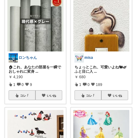
ロンちゃん
misa
🏠これ、あなたの部屋を一瞬で
ちょっとこれ、可愛いよね🐿️🌿
おしゃれに変身
...
ふと目に入
...
￥
4,190
￥
680
1
0
9
1
0
189
コレ
いいね
コレ
いいね