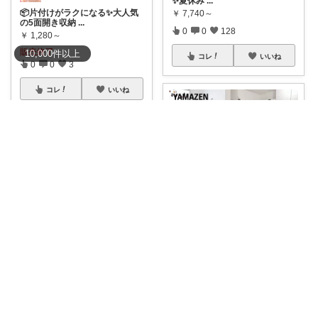
✨夏休み
...
📦片付けがラクになる✨大人気
￥
7,740～
の5面開き収納
...
0
0
128
￥
1,280～
販売終了
10,000
件
以上
コレ
いいね
0
0
3
コレ
いいね
だいだいROOM@整う暮らし｜インテリア
⳹家の中スッキリ⳼ 🟠 スッキリ
隠す収納ボ
...
zai
￥
4,299～
折りたたみできてフタ付き、使
4
0
825
わない時はぺた
...
￥
2,099～