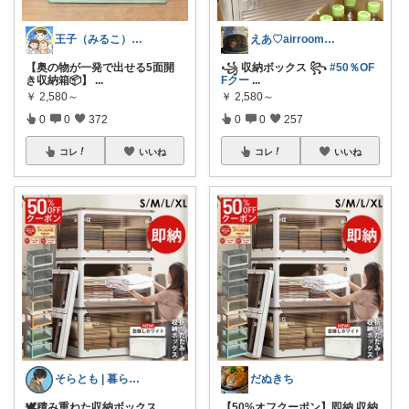
王子（みるこ）👑便利グッズ×QOL向上
えあ♡airroom❀ラクして整う暮らし
【奥の物が一発で出せる5面開
꧁ 収納ボックス ꧂
#50％OF
き収納箱📦】
...
Fクー
...
￥
2,580～
￥
2,580～
0
0
372
0
0
257
コレ
いいね
コレ
いいね
そらとも | 暮らしItem🕊️朝コレ
だぬきち
🕊️積み重ねた収納ボックス、
【50%オフクーポン】即納 収納