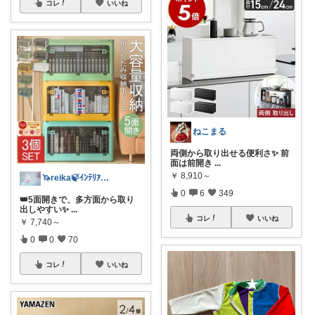
コレ
いいね
ねこまる
両側から取り出せる便利さ✨️ 前
面は前開き
...
￥
8,910～
🦄reika🍃ｲﾝﾃﾘｱ🕊感謝💐
0
6
349
👑5面開きで、多方面から取り
出しやすい✨
...
コレ
いいね
￥
7,740～
0
0
70
コレ
いいね