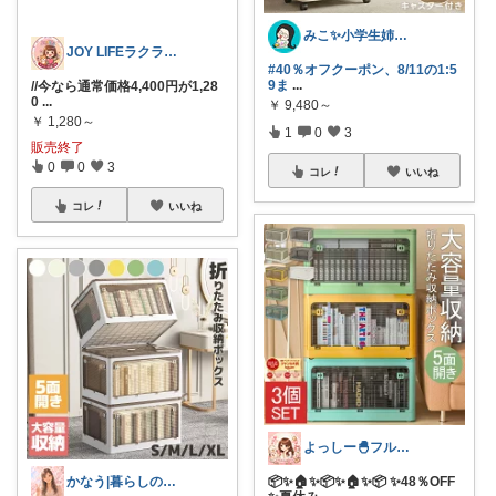
みこ✨小学生姉妹の母ちゃん
JOY LIFEラクラシ応援LAB
#40％オフクーポン、8/11の1:5
9ま
...
//今なら通常価格4,400円が1,28
0
...
￥
9,480～
￥
1,280～
1
0
3
販売終了
0
0
3
コレ
いいね
コレ
いいね
よっしー🐣フルタイム4児ママ
かなう|暮らしの記録🌱
📦✨🏠✨📦✨🏠✨📦 ✨48％OFF