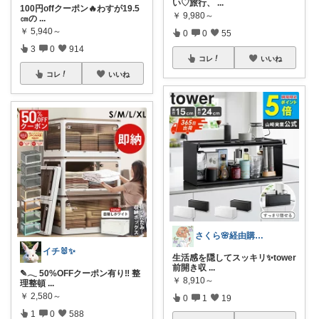
い♡旅行、
...
100円offクーポン🔥わすが19.5
￥
9,980～
㎝の
...
￥
5,940～
0
0
55
3
0
914
コレ
いいね
コレ
いいね
さくら🌸経由購入ありがとう😊
イチ🐰✨
生活感を隠してスッキリ✨tower
前開き収
...
✎𓂃 50%OFFクーポン有り‼ 整
￥
8,910～
理整頓
...
￥
2,580～
0
1
19
1
0
588