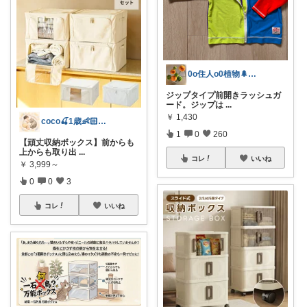
0o住人o0植物🌲と👶を育てる部屋
ジップタイプ前開きラッシュガ
ード。ジップは
...
￥
1,430
coco🍒1歳👶🏻5歳🐈
1
0
260
【頑丈収納ボックス】前からも
上からも取り出
...
コレ
いいね
￥
3,999～
0
0
3
コレ
いいね