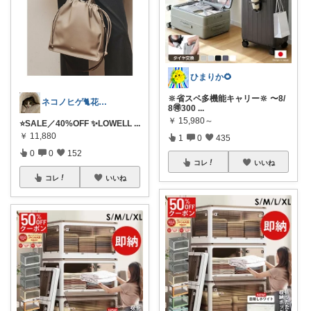
ひまりか🌻
🔆省スペ多機能キャリー🔆 〜8/
ネコノヒゲ🐈花好きオタクの庭🪴
8🉐300
...
￥
15,980～
⭐️SALE／40%OFF ✨LOWELL
...
￥
11,880
1
0
435
0
0
152
コレ
いいね
コレ
いいね