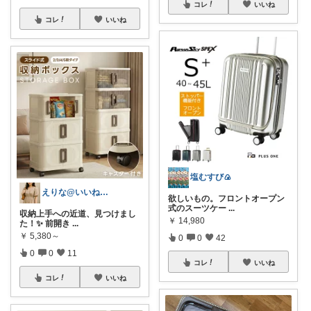
コレ
いいね
コレ
いいね
塩むすび🍙
えりな@いいね100%バック💓
欲しいもの。フロントオープン
式のスーツケー
...
収納上手への近道、見つけまし
￥
14,980
た！✨ 前開き
...
￥
5,380～
0
0
42
0
0
11
コレ
いいね
コレ
いいね