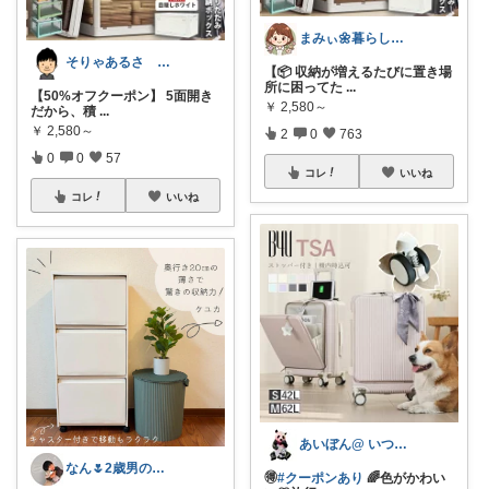
まみぃ🌼暮らしの便利グッズ｜毎日朝コレ
そりゃあるさ X@soryaarusa
【📦 収納が増えるたびに置き場
所に困ってた
...
【50%オフクーポン】 5面開き
￥
2,580～
だから、積
...
￥
2,580～
2
0
763
0
0
57
コレ
いいね
コレ
いいね
あいぼん@ いつもありがとう！
なん🌷2歳男の子ママ⿻*.アイコン変更
🉐
#クーポンあり
🌈色がかわい