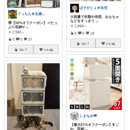
ぱそがじぇ＠在宅
てっちん＠主婦ラクグッズ中心✨
大容量で衣類や布団、おもちゃ
などをすっきり
...
🉐【50%オフクーポン】 ✅たっ
￥
2,999～
ぷり収納✨
...
￥
2,580～
0
0
18
0
0
27
コレ
いいね
コレ
いいね
しまなみ🐨
【最大67%オフクーポン】❣️ こ
れ、収納
...