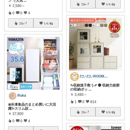
ン
で人気
...
コレ
いいね
￥
2,580～
0
0
4
コレ
いいね
だいだいROOM@整う暮らし｜インテリア
⳹収納迷子救う⳼ 🟠 収納力抜群
の収納ボッ
...
￥
3,480～
Ruka
1
0
814
❄️冷凍食品のまとめ買いに大活
躍✨スリム設
...
コレ
いいね
￥
37,800
0
0
4