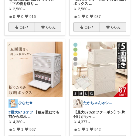
「下の物を取り
...
ボックス
...
￥
2,580～
￥
2,580～
0
0
916
1
0
937
コレ
いいね
コレ
いいね
ひなた🍀
たかちゃん🌿シンプルで心地よい暮らし
#最大67％オフ
【積み重ねても
【最大67%オフクーポン】✨ 片
前から取れ
...
付けがもっ
...
￥
4,380～
￥
4,377～
1
1
967
1
1
942