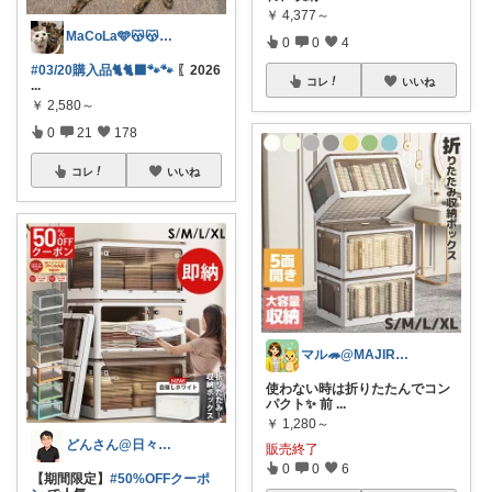
￥
4,377～
MaCoLa🩵😽😽🩷②🫶✨
0
0
4
#03/20購入品🐈🐈‍⬛🐾🐾
〖2026
コレ
いいね
...
￥
2,580～
0
21
178
コレ
いいね
マル🦔@MAJIROS
使わない時は折りたたんでコン
パクト✨ 前
...
￥
1,280～
どんさん@日々の生活に彩りを
販売終了
0
0
6
【期間限定】
#50%OFFクーポ