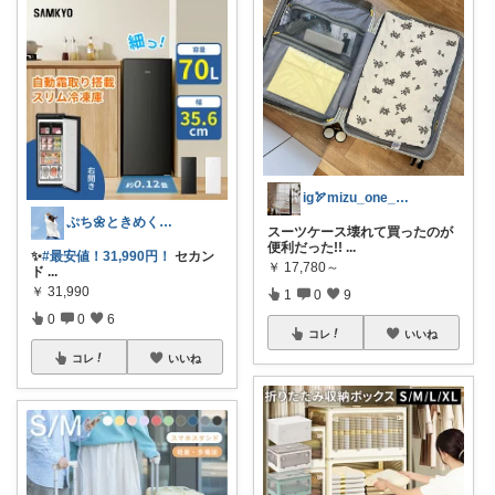
ig🏹mizu_one_story
ぷち🌼ときめくモノと暮らす🌼
スーツケース壊れて買ったのが
便利だった!!
...
✨️
#最安値！31,990円！
セカン
￥
17,780～
ド
...
￥
31,990
1
0
9
0
0
6
コレ
いいね
コレ
いいね