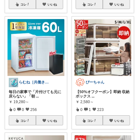
コレ
いいね
コレ
いいね
らむね［共働き時短家電ナビ］
ぴーちゃん
毎日の家事で「片付けても元に
【50%オフクーポン】即納 収納
戻らない」「朝
...
ボックス
...
￥
19,280～
￥
2,580～
0
0
256
0
1
223
コレ
いいね
コレ
いいね