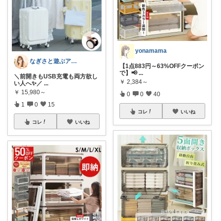
yonamama
なぎさと遊ぶアウトドア🌊🏕️
【1点883円～63%OFFクーポン
で】📢
...
＼前開きもUSB充電も両方欲し
￥
2,384～
い人へ✨／
...
￥
15,980～
0
0
40
1
0
15
コレ
いいね
コレ
いいね