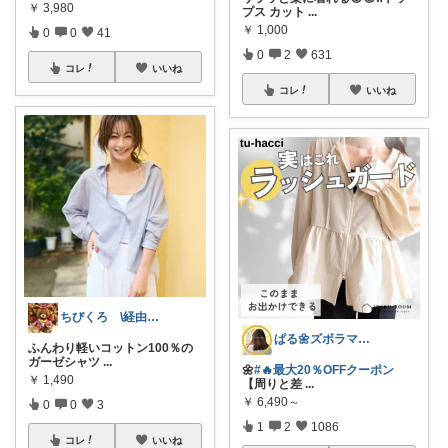
￥
3,980
プス カット
...
￥
1,000
0
0
41
0
2
631
コレ
いいね
コレ
いいね
ちびくろ \経由購入ありがとうござます/
ぱる🌼ズボラママのラク家事
ふんわり軽いコットン100％の
ガーゼシャツ
...
🌼
#🔥最大20％OFFクーポン
￥
1,490
【周りと差
...
￥
6,490～
0
0
3
1
2
1086
コレ
いいね