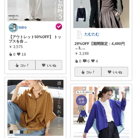
toiro
たむたむ
【アウトレット50%OFF】 トッ
プスを合
...
29%OFF【期間限定：4,490円
￥
3,575
→3,
...
￥
3,199
0
19
0
0
4
コレ
いいね
コレ
いいね