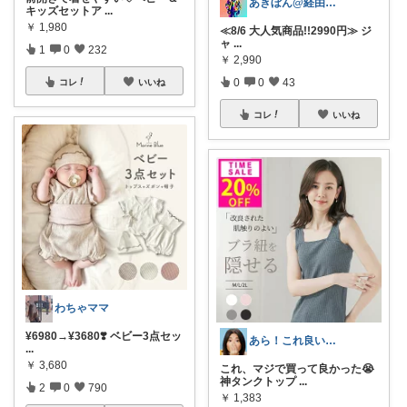
あきぼん@経由購入ありがとうございます
キッズセットア
...
￥
1,980
≪8/6 大人気商品!!2990円≫ ジ
ャ
...
1
0
232
￥
2,990
0
0
43
コレ
いいね
コレ
いいね
わちゃママ
¥6980→¥3680❣️ ベビー3点セッ
あら！これ良いわね～
...
￥
3,680
これ、マジで買って良かった😭
神タンクトップ
...
2
0
790
￥
1,383