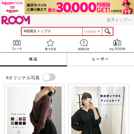
ROOM
楽天トップへ
詳細検索
Feed
見つける
お知らせ
商品
ユーザー
#オリジナル写真