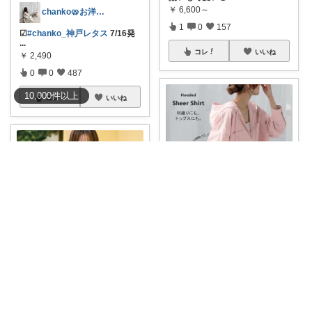
￥
6,600～
chanko🥨お洋服/出産準備💗
1
0
157
☑︎
#chanko_神戸レタス
7/16発
...
コレ
いいね
￥
2,490
0
0
487
10,000
件
以上
コレ
いいね
さくさく たくさんの訪問感謝です🙇
🌟07/18 23:59まで4620円→4
...
￥
4,620
*＊しょこら＊*朝コレ
0
0
255
#大人な透け感♡ガーゼシャツ
--
---
...
コレ
いいね