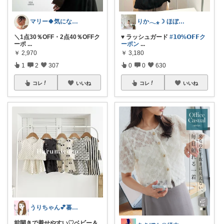
マリー🍀気になるものたくさん✨
りか𓂃⁎☽ ほぼオリ写
＼1点30％OFF・2点40％OFFク
♥ ラッシュガード
#𝟭𝟬%𝗢𝗙𝗙ク
ーポ
...
ーポン
...
￥
2,970
￥
3,180
1
2
307
0
0
630
コレ
いいね
コレ
いいね
うりちゃん💕暮らし🏡キッズ👶ママ
前開きで着せやすい♡ベビー＆