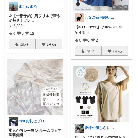
ましゅまろ
​🎉【一部予約】肩フリルで華や
もなこ🐱可愛い厳選ROOM
か魅せ！フレ
...
￥
2,380
【8/11 09:59まで30%OFF✨️
...
￥
4,950
0
0
12
0
0
2
コレ
いいね
コレ
いいね
mai お礼はプロフに𓅯𖤣𖥧✳︎
皆様の優しさに感謝です✨happyミルク
柔らか竹レーヨン ルームウェア
送料無料
...
サラッと楽に着れる😍😍‼️トッ