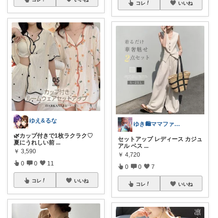
コレ
いいね
ゆえ&るな
ゆき🛍️ママファッション♡
🌿カップ付きで1枚ラクラク♡
セットアップ レディース カジュ
夏にうれしい前
...
アル ベス
...
￥
3,590
￥
4,720
0
0
11
0
0
7
コレ
いいね
コレ
いいね