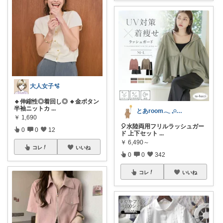
大人女子🫧
🔹伸縮性◎着回し◎ 🔹金ボタン
半袖ニットカ
...
とあroom𓂃 𓈒𓏸心地よい衣食住
￥
1,690
🎈水陸両用フリルラッシュガー
0
0
12
ド 上下セット
...
￥
6,490～
コレ
いいね
0
0
342
コレ
いいね