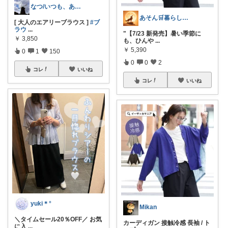
なつ/いつも、ありがとうございます☺️
あそん🛒暮らしに彩りを✨️
[ 大人のエアリーブラウス ]
#ブ
ラウ
...
"【7/23 新発売】暑い季節に
￥
3,850
も、ひんや
...
￥
5,390
0
1
150
0
0
2
コレ
いいね
コレ
いいね
yuki＊°
Mikan
＼タイムセール20％OFF／ お気
カーディガン 接触冷感 長袖 / ト
に入
...