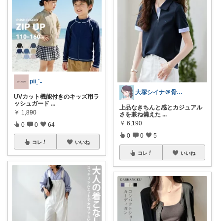
piiˎˊ˗
大塚シイナ＠骨ストselect shop
UVカット機能付きのキッズ用ラ
ッシュガード
...
上品なきちんと感とカジュアル
￥
1,890
さを兼ね備えた
...
￥
6,190
0
0
64
0
0
5
コレ
いいね
コレ
いいね