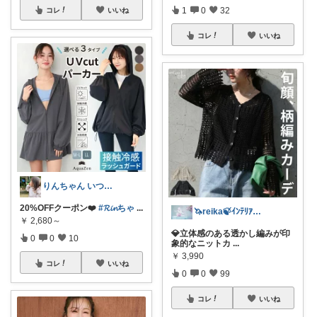
1
0
32
コレ
いいね
コレ
いいね
りんちゃん いつもありがとう⑅◡̈*♡
20%OFFクーポン❤️
#𝓡𝓲𝓷ちゃ
...
🦄reika🍃ｲﾝﾃﾘｱ🕊感謝💐
￥
2,680～
💎立体感のある透かし編みが印
0
0
10
象的なニットカ
...
￥
3,990
コレ
いいね
0
0
99
コレ
いいね