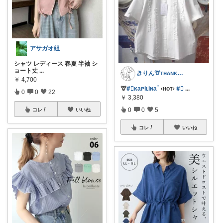
アサガオ組
シャツ レディース 春夏 半袖 シ
ョート丈
...
きりん🦒ᴛʜᴀɴᴋs ᴀʟᴡᴀʏs.
￥
4,700
🦒
#⃞ᴋaᴘiʟiɴaॱ
‹ʜᴏᴛ›
#⃞
...
0
0
22
￥
3,380
0
0
5
コレ
いいね
コレ
いいね