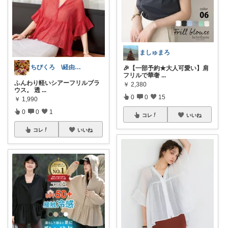
ましゅまろ
ちびくろ \経由購入ありがとうござます/
​🎉【一部予約★大人可愛い】肩
フリルで華奢
...
ふんわり軽いシアーフリルブラ
￥
2,380
ウス。 透
...
0
0
15
￥
1,990
0
0
1
コレ
いいね
コレ
いいね