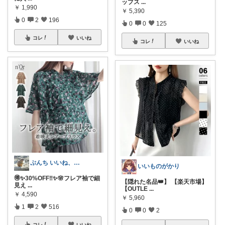
ップス
...
￥
1,990
￥
5,390
0
2
196
0
0
125
コレ
いいね
コレ
いいね
ぷんち いいね、フォロー、購入感謝です
いいものがかり
🉐️✨30%OFF‼️✨🌸フレア袖で細
【隠れた名品👑】 【楽天市場】
見え
...
【OUTLE
...
￥
4,590
￥
5,960
1
2
516
0
0
2
コレ
いいね