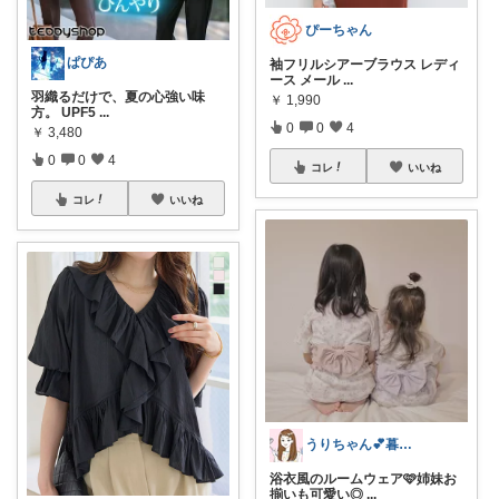
ぴーちゃん
ぱぴあ
袖フリルシアーブラウス レディ
ース メール
...
羽織るだけで、夏の心強い味
￥
1,990
方。 UPF5
...
0
0
4
￥
3,480
0
0
4
コレ
いいね
コレ
いいね
うりちゃん💕暮らし🏡キッズ👶ママ
浴衣風のルームウェア🩷姉妹お
揃いも可愛い◎
...