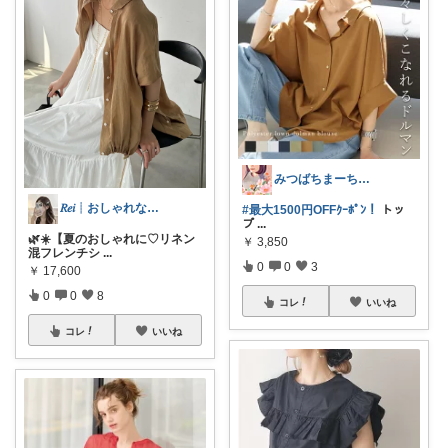
みつばちまーちᵀᴴᴬᴺᴷ ᵞᴼᵁ ◡̈*
𝑅𝑒𝑖┊おしゃれな暮らし🤍
#最大1500円OFFｸｰﾎﾟﾝ！
トッ
プ
...
🌿☀️【夏のおしゃれに♡リネン
￥
3,850
混フレンチシ
...
0
0
3
￥
17,600
0
0
8
コレ
いいね
コレ
いいね