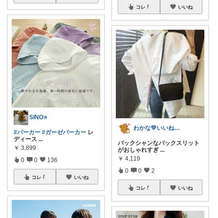
コレ
いいね
SINO⭐️
わかな💛いいね＆フォローに感謝💛
#パーカー
#ガーゼパーカー
レ
ディース
...
バックシャンなバックスリット
￥
3,899
がおしゃれすぎ
...
￥
4,119
0
0
136
0
0
2
コレ
いいね
コレ
いいね