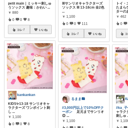
petit main｜ミッキー刺しゅ
ꕤサンリオキャラクターズ
トイ・
うソックス 趣味：かわい
...
ソックス ꕤ 13-18cm 全2色
たまらな
...
ターの
￥
880
￥
1,100
￥
462
0
0
8
0
0
111
0
コレ
いいね
コレ
いいね
コ
kankankan
るまま🛍️
К
KIDS✨13-18 サンリオキャ
ラクターズ ワンポイント刺
#3,000円以上で10%OFFク
#ka_子
し
...
ーポン
足元までサンリオ
ャラク
😊
...
刺しゅ
￥
1,100
￥
1,100
￥
1,10
0
0
8
0
0
5
0