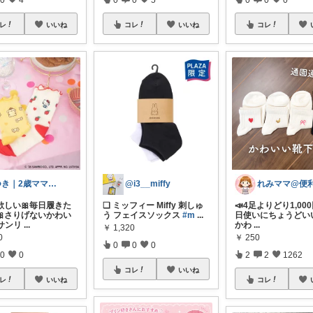
レ
いいね
コレ
いいね
コレ
つき｜2歳ママの育児グッズ
@i3__miffy
欲しい🎀毎日履きた
❑ ミッフィー Miffy 刺しゅ
📣4足よりどり1,000
🎀さりげないかわい
う フェイスソックス
#m
...
日使いにちょうどい
 サンリ
...
かわ
...
￥
1,320
0
￥
250
0
0
0
0
0
2
2
1262
コレ
いいね
レ
いいね
コレ