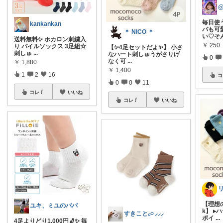
毎日使
kankankan
パも可
＊ NICO ＊
い♡そ
送料無料✨ ホカロン刺繍入
￥
250
り パイルソックス 3足組☆
【✨4足セットだよ✨】 小さ
刺しゅ
...
なハート刺しゅうがさりげ
0
なく可
...
￥
1,880
￥
1,400
1
2
16
コ
0
0
11
コレ
いいね
コレ
いいね
【理想の
ユキ、ミユのパパ
k】 
すきこと𓂂𓏸 ⸝⸝⸝
ポイ
...
4足よりどり1,000円🧦✨ 毎