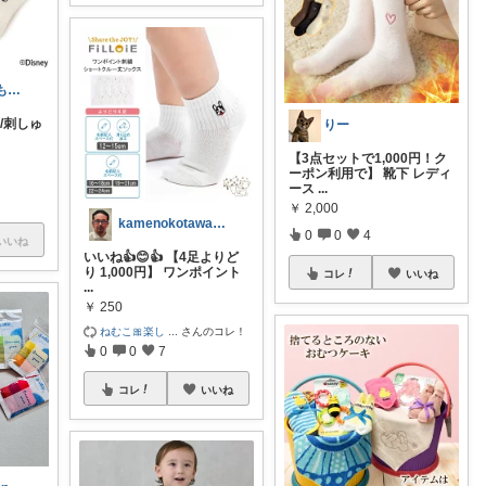
まぁ🐻💕 いつもありがとう💓
ー/刺しゅ
りー
【3点セットで1,000円！ク
ーポン利用で】 靴下 レディ
ース
...
￥
2,000
kamenokotawashi⭐️
0
0
4
いいね
いいね👍😊👍 【4足よりど
り 1,000円】 ワンポイント
コレ
いいね
...
￥
250
ねむこ🎀楽し
...
さんのコレ！
0
0
7
コレ
いいね