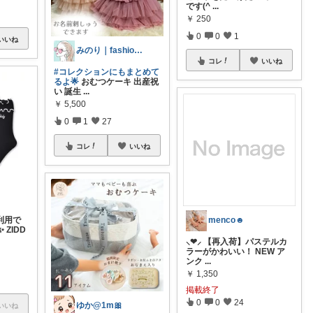
です(^
...
￥
250
0
0
1
いいね
みのり｜fashion暮らしꕤ︎︎·͜·
コレ
いいね
#コレクションにもまとめて
るよ🌟
おむつケーキ 出産祝
い 誕生
...
￥
5,500
0
1
27
コレ
いいね
menco☻
利用で
ZIDD
⸜❤︎⸝ 【再入荷】パステルカ
ラーがかわいい！ NEW ア
ンク
...
￥
1,350
掲載終了
0
0
24
ゆか@1m🎀
いいね