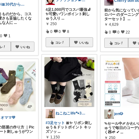
ファッション💫スタイリスト圭子👗
Cherry bon b
@i🎀30代からの美肌ケア･メイク情報
4足1,000円でコスパ最強🧦
前から気になってい
うものだから、コス
✨可愛いワンポイント刺し
ロバー のダーニン
愛さも妥協したくな
ゅう入り
...
ターセット】
...
んな人に
...
￥
250
￥
4,629
0
0
8
0
0
22
0
1
コレ
いいね
コレ
レ
いいね
ねこねこlife🐾3児のママ💖
jen🐶
リオママ💛
#3足セット
🎀✨ リボン刺し
⳹セール中⳼ かわい
部屋の作り方 ｜Pic
ゅう＆ドットポイント キッ
ゅうで毎日のコーデ
▸ハート刺しゅうがワン
ズソッ
...
く🧸🌱 ✔
...
￥
1,150
￥
250