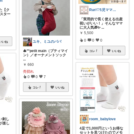
on
Ruri♡5児ママのリアルおうち育児🫧
た【ク
グスター
「実用的で長く使える出産
祝いがいい！」そんなママ
に大人気🎁✨
...
￥
5,500
0
0
0
ユキ、ミユのパパ
いいね
🎄**petit main（プティマイ
コレ
いいね
ン）／オーナメントソック
...
￥
660
売切れ
0
0
7
コレ
いいね
room_babylove
い刺し
が楽し
4足で1,000円というお得な
セットを見つけたのでメモ