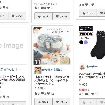
0
もふ
さんのコレ！
0
0
3
0
0
0
0
2
コレ
レ
いいね
コレ
いいね
ターチー
麦チョコっと ｜ キッズ＆ベビー 夏
かなりく夫婦👶 便利✖️時短✖️お得
✨30%OFFクーポン
キッズ・ベビー】 メッ
【楽天1位✨】出産祝いに大
さらにお得にゲット✨ 
みが涼し気な 恐竜刺
人気🎁おむつケーキ＆スト
Y
...
靴下
...
ッカーセット
...
￥
605
0
￥
5,060～
掲載終了
了
0
3
42
1
0
10
0
24
コレ
いいね
コレ