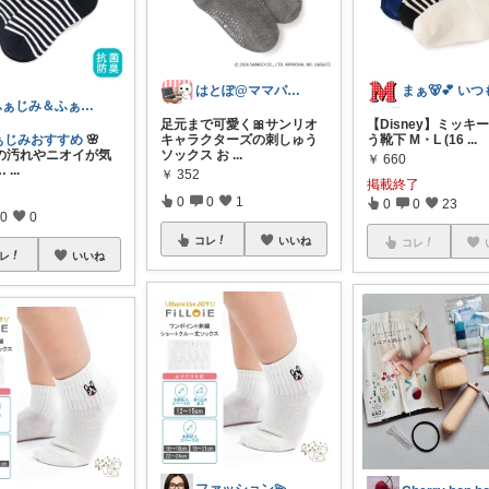
はとぽ@ママパパの神育児グッズ✨
ふぁじみ＆ふぁじおさん
足元まで可愛く🎀サンリオ
【Disney】ミッキ
ぁじみおすすめ
🌸
キャラクターズの刺しゅう
う靴下 M・L (16
...
の汚れやニオイが気
ソックス お
...
￥
660
…
...
￥
352
掲載終了
0
0
1
0
0
23
0
0
コレ
いいね
コレ
レ
いいね