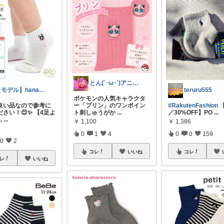
とん(´･ω･`)アニメ好き✨
【モデル】hana 経由購入ありがとう
teruru555
ポケモンの人気キャラクタ
良い品なので参考に
ー「プリン」のワンポイン
#RakutenFashion
【
さい！😊✨ 【4足よ
ト刺しゅうがか
...
／30%OFF】PO
...
,
...
￥
1,100
￥
1,386
0
1
4
0
0
159
0
2
コレ
いいね
コレ
レ
いいね