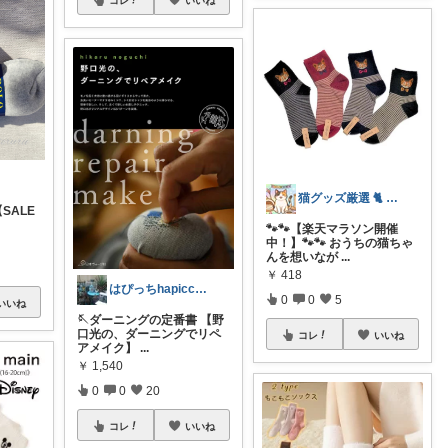
コレ
いいね
猫グッズ厳選 🐈 にゃん具市場 🌈
SALE
🐾🐾【楽天マラソン開催
中！】🐾🐾 おうちの猫ちゃ
んを想いなが
...
￥
418
はぴっちhapicchi💎🏃感謝💐
0
0
5
いいね
🪡ダーニングの定番書 【野
口光の、ダーニングでリペ
コレ
いいね
アメイク】
...
￥
1,540
0
0
20
コレ
いいね