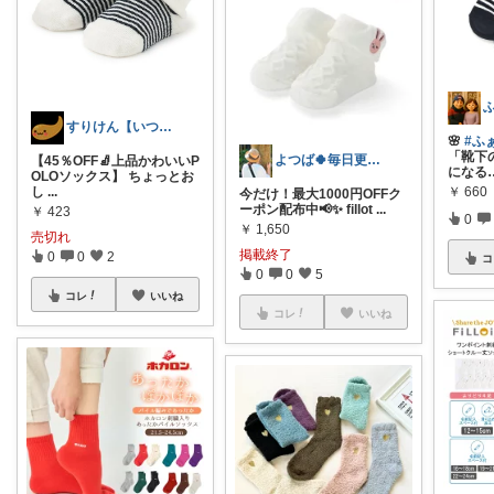
すりけん【いつもありがとう😊】
🌸
#ふ
「靴下
よつば🍀毎日更新♪
【45％OFF🧦上品かわいいP
になる
OLOソックス】 ちょっとお
￥
660
し
...
今だけ！最大1000円OFFク
ーポン配布中📢✨ fillot
...
￥
423
0
￥
1,650
売切れ
掲載終了
0
0
2
コ
0
0
5
コレ
いいね
コレ
いいね