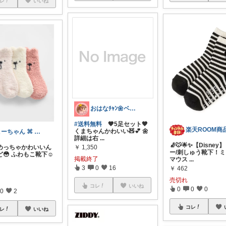
レ
いいね
おはなﾁｬﾝ🌼ベビーキッズ🌿朝コレ
#送料無料
🤎5足セット🤎
くまちゃんかわいい🧸💕 🌼
こーちゃん ⌘ 育児と家づくり
詳細は右
...
🧦🐭🌟✨【Disne
￥
1,350
めっちゃかわいいん
ー/刺しゅう靴下！
😳 ふわもこ靴下☺️
掲載終了
マウス
...
3
0
16
￥
462
売切れ
コレ
いいね
0
0
0
0
2
コレ
レ
いいね