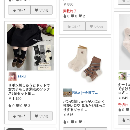
コ
￥
880
コレ
いいね
掲載終了
0
0
2
コレ
いいね
saku
えー！
リボン刺しゅうとドットで
ですけど
女の子らしさ満点のソック
Riko | ~子育てと暮らし~
☺️💕
...
ス3足セット🎀
...
￥
849
￥
1,150
パンの刺しゅうがとにかく
売切れ
可愛い🍞🤍 見るたびほっこ
0
0
3
りするソック
...
0
￥
616
コレ
いいね
コ
0
0
1