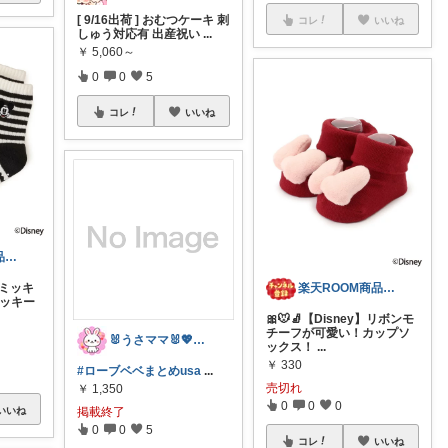
[ 9/16出荷 ] おむつケーキ 刺
コレ
いいね
しゅう対応有 出産祝い
...
￥
5,060～
0
0
5
コレ
いいね
楽天ROOM商品紹介
楽天ROOM商品紹介
y】ミッキ
ミッキー
🎀🐭🧦【Disney】リボンモ
チーフが可愛い！カップソ
🐰うさママ🐰💖キッズ・ママの日常✨
ックス！
...
￥
330
#ローブベベまとめusa
...
売切れ
￥
1,350
0
0
0
掲載終了
いいね
0
0
5
コレ
いいね