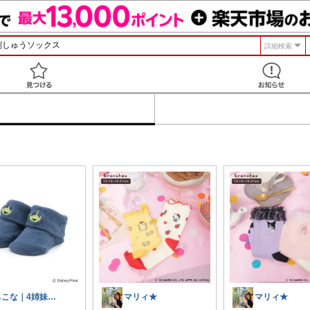
詳細検索
見つける
もこな｜4姉妹ママ×子供のも×家事ラク
マリィ★
マリィ★