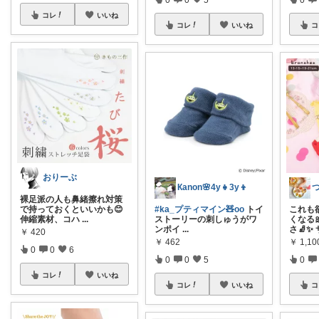
コレ
いいね
コレ
いいね
コ
おりーぶ
Кanon🌸4y👧3y👦
裸足派の人も鼻緒擦れ対策
で持っておくといいかも😊
#ka_プティマイン🧸oo
トイ
これも
伸縮素材、コハ
...
ストーリーの刺しゅうがワ
くなる
ンポイ
...
さ🧦✨
￥
420
￥
462
￥
1,10
0
0
6
0
0
5
0
コレ
いいね
コレ
いいね
コ