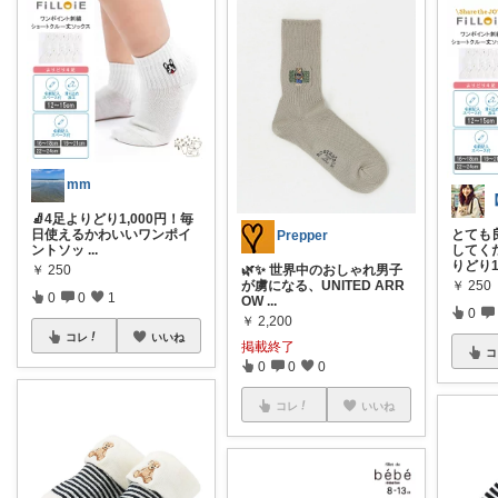
mm
🧦4足よりどり1,000円！毎
日使えるかわいいワンポイ
とても
Prepper
ントソッ
...
してくだ
りどり1
￥
250
🌿✨ 世界中のおしゃれ男子
￥
250
が虜になる、UNITED ARR
0
0
1
OW
...
0
￥
2,200
コレ
いいね
掲載終了
コ
0
0
0
コレ
いいね