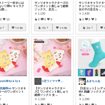
ストーリー好きには
サンリオキャラクターズの
サンリオキャラクタ
い♡🧸✨ キャラク
ワンポイント刺しゅう総柄
チュールフリルソッ
お顔
...
ソックス、足元
...
女の子の足元を
...
￥
1,100
￥
1,430
0
10
0
0
0
0
0
0
レ
いいね
コレ
いいね
コレ
anon🌸4y👧3y👦
3児ワイママ💐バタバタでも回る暮らし✨
あきちゃあ
供服🧸oo
サンリオキ
【サンリオキャラクター
【5足セット】レディ
ターのワンポイント
ズ】ワンポイント刺しゅう
MA 刺繍 ソックス 
...
総柄ソックス 女
...
未
...
0
￥
1,100
￥
1,280
0
4
0
0
5
0
0
0