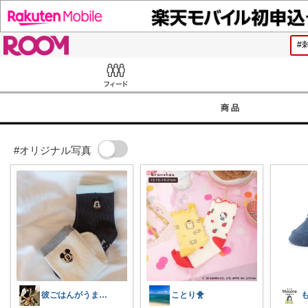
ROOM
Feed
商品
#オリジナル写真
彼ごはんがうますぎる｜yumagohan
ことり🐥