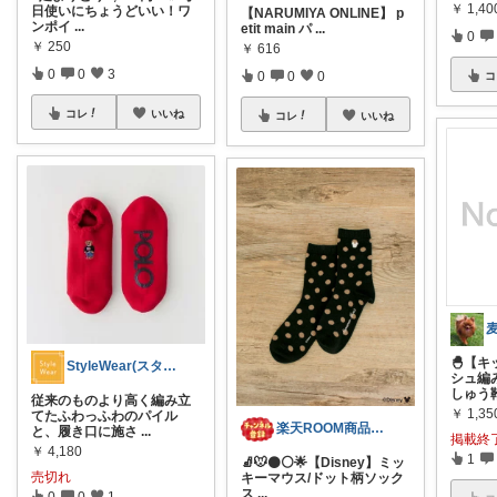
￥
1,40
日使いにちょうどいい！ワ
【NARUMIYA ONLINE】 p
ンポイ
...
etit main パ
...
0
￥
250
￥
616
0
0
3
0
0
0
コ
コレ
いいね
コレ
いいね
🐣【
StyleWear(スタイル ウェアー)
シュ編
しゅう
従来のものより高く編み立
￥
1,35
てたふわっふわのパイル
楽天ROOM商品紹介
と、履き口に施さ
...
掲載終
￥
4,180
1
🧦🐭⚫️⚪️🌟【Disney】ミッ
売切れ
キーマウス/ドット柄ソック
ス
...
0
0
1