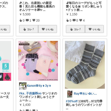
ーズの
🎉これ、出産祝いの新定
🧦毎日のコーデがもっと可
クス、
番！見た目も機能も最高の
愛くなる🎀 リボン刺しゅう
オムツケーキ🎁✨
...
×ドット柄
...
￥
5,500
￥
1,150
0
1
20
0
0
4
いいね
コレ
いいね
コレ
いいね
Кanon🌸4y👧3y👦
ース U
#ka_子供服🧸oo
サンリオの
Ray💛れい︎✿いつもありがとう❁¨̮
クルー丈
ワンポイント刺しゅうとチ
ュール
...
#30%off
1389円→972円🉐
￥
1,430
刺しゅうのワンポイントが
...
0
0
3