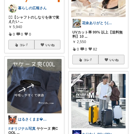
暮らしの広報さん
🏌️‍♂️【シャフトのしなりを体で覚
えたい
...
花🌼ありがとう(*･ω･)*_ _)ﾍ
￥
5,940
UVカット率 99% 以上【送料無
0
0
0
料】10
...
￥
2,550
コレ
いいね
0
0
82
コレ
いいね
はるさくまま💎兄妹ﾜｰﾏﾏ🦋ig/X
#オリジナル写真
ヤケーヌ 爽C
OOL
...