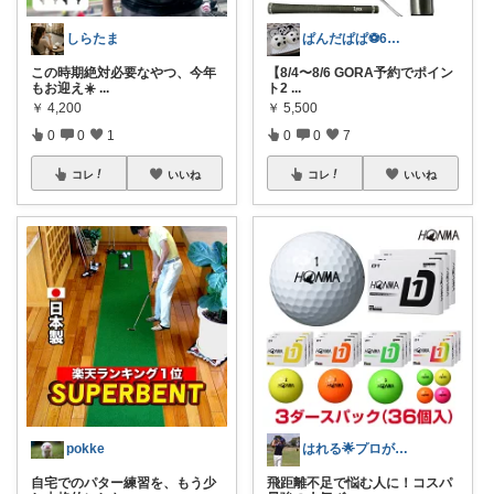
しらたま
ぱんだぱぱ⚽️6日有難うございます
この時期絶対必要なやつ、今年
【8/4〜8/6 GORA予約でポイン
もお迎え☀️
...
ト2
...
￥
4,200
￥
5,500
0
0
1
0
0
7
コレ
いいね
コレ
いいね
pokke
はれる🌟プロが選ぶゴルフグッズ
自宅でのパター練習を、もう少
飛距離不足で悩む人に！コスパ