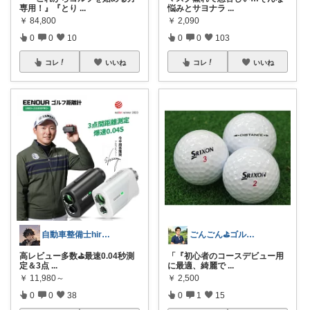
専用！』『とり
...
悩みとサヨナラ
...
￥
84,800
￥
2,090
0
0
10
0
0
103
コレ
いいね
コレ
いいね
自動車整備士hiro-パパの部屋
ごんごん⛳ゴルフ用品レビュー
高レビュー多数⛳️最速0.04秒測
「『初心者のコースデビュー用
定＆3点
...
に最適、綺麗で
...
￥
11,980～
￥
2,500
0
0
38
0
1
15