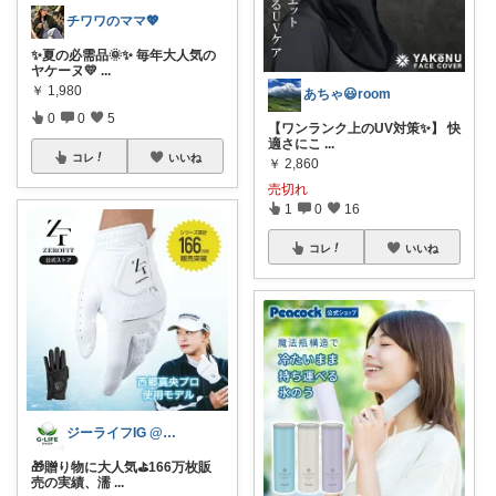
チワワのママ💖
✨夏の必需品🌞✨ 毎年大人気の
ヤケーヌ💛
...
￥
1,980
あちゃ😃room
0
0
5
【ワンランク上のUV対策✨】 快
適さにこ
...
コレ
いいね
￥
2,860
売切れ
1
0
16
コレ
いいね
ジーライフIG @g_life_shop
🎁贈り物に大人気⛳166万枚販
売の実績、濡
...