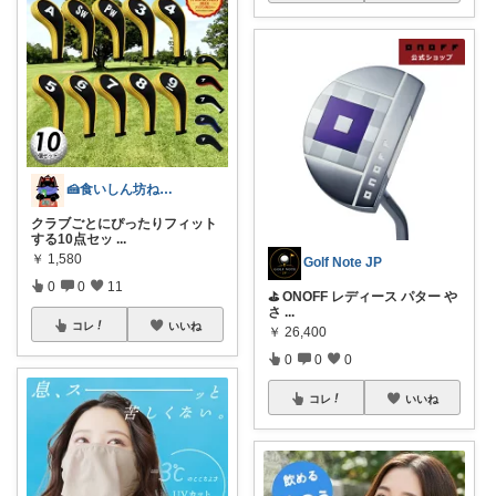
🍰食いしん坊ねっこ🍩毎日タロット占い
クラブごとにぴったりフィット
する10点セッ
...
￥
1,580
Golf Note JP
0
0
11
⛳ ONOFF レディース パター や
さ
...
コレ
いいね
￥
26,400
0
0
0
コレ
いいね