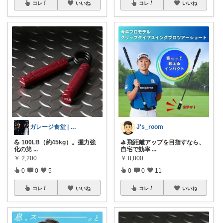
コレ
いいね
コレ
いいね
ガレージ食堂 | 開業準備中
J's_room
💪 100LB（約45kg）。握力強
⛳️ 飛距離アップを目指すなら、
化の第
...
自宅で効率
...
￥
2,200
￥
8,800
0
0
5
0
0
11
コレ
いいね
コレ
いいね