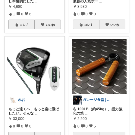
し本格的にした
...
最強の人気ボー
...
￥
4,680
￥
3,980
1
0
6
0
0
0
コレ
いいね
コレ
いいね
れお
ガレージ食堂 | 開業準備中
もっと遠くへ、もっと楽に飛ば
💪 100LB（約45kg）。握力強
したい。そんな
...
化の第
...
￥
33,000
￥
2,200
0
0
0
0
0
5