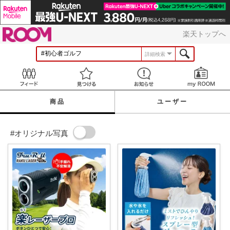
ROOM
楽天トップへ
詳細検索
Feed
見つける
お知らせ
商品
ユーザー
#オリジナル写真