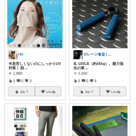
riri
ガレージ食堂 | 開業準備中
🌞息苦しくないのにしっかりUV
💪 100LB（約45kg）。握力強
対策！ 顔
...
化の第
...
￥
1,980
￥
2,200
0
0
3
0
0
4
コレ
いいね
コレ
いいね