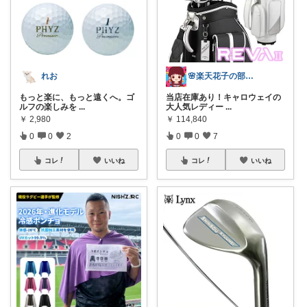
れお
🌸楽天花子の部屋🌸
もっと楽に、もっと遠くへ。ゴ
当店在庫あり！キャロウェイの
ルフの楽しみを
...
大人気レディー
...
￥
2,980
￥
114,840
0
0
2
0
0
7
コレ
いいね
コレ
いいね