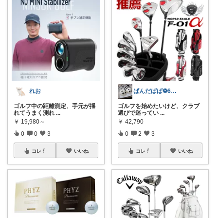
れお
ぱんだぱぱ⚽️6日有難うございます
ゴルフ中の距離測定、手元が揺
ゴルフを始めたいけど、クラブ
れてうまく測れ
...
選びで迷ってい
...
￥
19,980～
￥
42,790
0
0
3
0
2
3
コレ
いいね
コレ
いいね