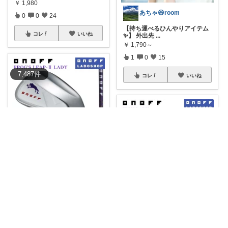
￥
1,980
あちゃ😃room
0
0
24
【持ち運べるひんやりアイテム
コレ
いいね
✨】 外出先
...
￥
1,790～
1
0
15
7,487
件
コレ
いいね
Golf Note JP
🏌️ ONOFF FROG’S LEAP-
...
￥
21,780
0
0
1
Golf Note JP
コレ
いいね
🏌️ ONOFF IRON LADY レデ
...
￥
101,200