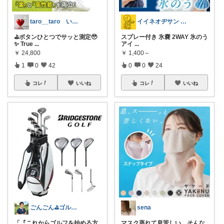
taro__taro いらっしゃませ🎶
イイネオヂサン 1/4/5 感謝
⛳ボタンひとつでサッと測定🥹
スプレー付き 氷嚢 2WAY 氷のう
✨ True
...
アイ
...
￥
24,800
￥
1,400～
1
0
42
0
0
24
コレ
いいね
コレ
いいね
ごんごん⛳ゴルフ用品レビュー
sena
「『これからゴルフを始める方
マスク蒸れて息苦しい…そんな