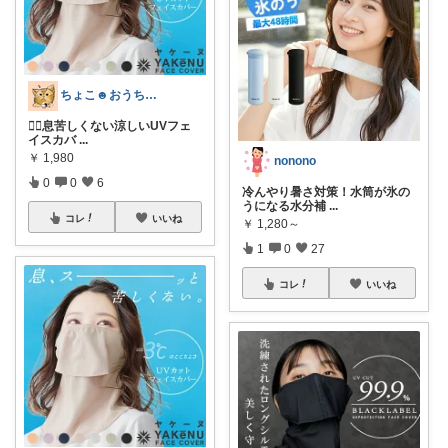
ちょこ☻おうち時間充実🏠アイテム
🙆‍♀️息苦しくない涼しいUVフェ
イスカバ
...
￥
1,980
nonono
0
0
6
冷んやり暑さ対策！水筒が氷の
うになる水分補
...
コレ
いいね
￥
1,280～
1
0
27
コレ
いいね