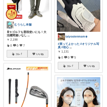
むうらし本舗
👖✨ゴルフも普段使いにも！大
活躍間違いなし
...
taiyoutenmam☀️
￥
2,198
#買ってよかった
#オリジナル写
0
0
7
真
#初心
...
￥
1,131
コレ
いいね
0
0
5
コレ
いいね