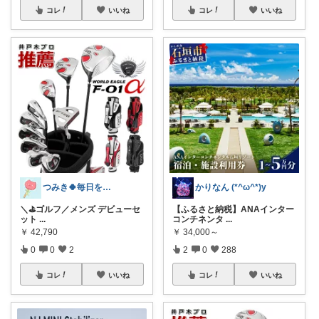
コレ
いいね
コレ
いいね
つみき🍀毎日をご機嫌にする♡
かりなん (*^ω^*)y
＼⛳ゴルフ／メンズ デビューセ
【ふるさと納税】ANAインター
ット
...
コンチネンタ
...
￥
42,790
￥
34,000～
0
0
2
2
0
288
コレ
いいね
コレ
いいね