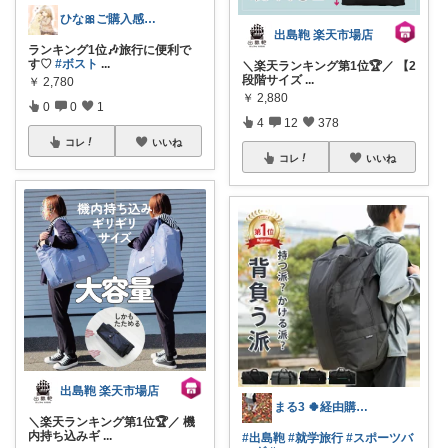
ひな🎀ご購入感謝♡プチプラファッション
出島鞄 楽天市場店
ランキング1位🎶旅行に便利で
す♡
#ボスト
...
＼楽天ランキング第1位🏆／ 【2
段階サイズ
...
￥
2,780
￥
2,880
0
0
1
4
12
378
コレ
いいね
コレ
いいね
出島鞄 楽天市場店
まる3 🍀経由購入感謝です🍀
＼楽天ランキング第1位🏆／ 機
内持ち込みギ
...
#出島鞄
#就学旅行
#スポーツバ