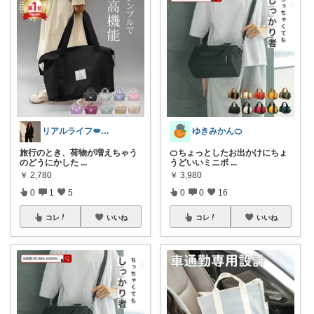
リアルライフ💋✨✨✨
ゆきみかん🍊
旅行のとき、荷物が増えちゃう
🍊ちょっとしたお出かけにちょ
のどうにかした
...
うどいいミニボ
...
￥
2,780
￥
3,980
0
1
5
0
0
16
コレ
いいね
コレ
いいね