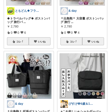
ともどん🍀フライパン料理ある暮らし🍳
& day
🍀トラベルバッグ🍀 ボストンバ
＊出島鞄＊ 大容量 ボストンバッ
ッグ 旅行バ
...
グ 旅行
...
￥
2,780
￥
2,780
0
0
6
0
0
4
コレ
いいね
コレ
いいね
& day
ぴすけ🩵4歳＆1歳ママの愛用品
＊出島鞄＊ 拡張ボストンバッグ
⭐️これ欲しい⭐️ ショルダーバッ