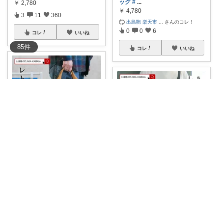
ッグ
#
...
￥
2,780
￥
4,780
3
11
360
出島鞄 楽天市
...
さんのコレ！
0
0
6
コレ
いいね
85
件
コレ
いいね
マイケルのROOM
出島鞄さんの ボストンバッグ
yoshi1_oka
「CanBos
...
￥
4,980
💖手のひらサイズでも大容量🎒
毎日使える2w
...
出島鞄 楽天市
...
さんのコレ！
￥
3,980
0
0
13
0
0
22