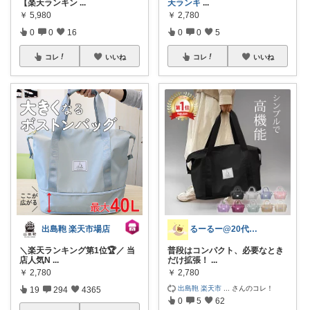
【楽天ランキン
...
天ランキ
...
￥
5,980
￥
2,780
0
0
16
0
0
5
コレ
いいね
コレ
いいね
出島鞄 楽天市場店
るーるー@20代のゆるっと生活ブロガー
＼楽天ランキング第1位🏆／ 当
普段はコンパクト、必要なとき
店人気N
...
だけ拡張！
...
￥
2,780
￥
2,780
出島鞄 楽天市
...
さんのコレ！
19
294
4365
0
5
62