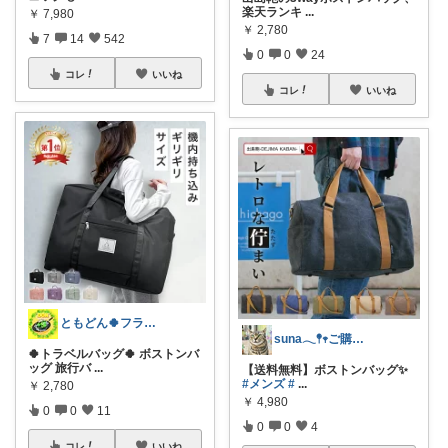
楽天ランキ
...
￥
7,980
￥
2,780
7
14
542
0
0
24
コレ
いいね
コレ
いいね
ともどん🍀フライパン料理ある暮らし🍳
suna𓂃𖤥𖥧ご購入感謝´`*
🍀トラベルバッグ🍀 ボストンバ
ッグ 旅行バ
...
【送料無料】ボストンバッグ✨
#メンズ
#
...
￥
2,780
￥
4,980
0
0
11
0
0
4
コレ
いいね