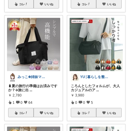
コレ
いいね
コレ
いいね
みっこ❀姉妹ママ👭
YU┆暮らしを整えるもの
🧳夏の旅行の準備はお済みです
ころんとしたフォルムが、大人
か？✈️旅に出
...
カジュアルのア
...
￥
2,780
￥
3,980
1
0
64
0
0
5
コレ
いいね
コレ
いいね