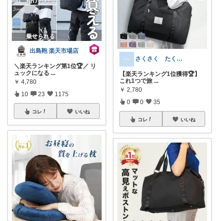
出島鞄 楽天市場店
さくさく たくさんの訪問感謝です🙇
＼楽天ランキング第1位🏆／ リ
ュックになる
...
【楽天ランキング1位獲得🏆】
これ1つで旅
...
￥
4,780
￥
2,780
10
23
1175
0
0
35
コレ
いいね
コレ
いいね