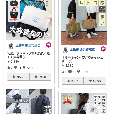
出島鞄 楽天市場店
出島鞄 楽天市場店
＼楽天ランキング第1位🏆／ 軽
くて大容量な
...
【厚手キャンバス×ウォッシュ
仕上げ】
...
￥
2,880
￥
4,980
7
31
2278
6
21
1019
コレ
いいね
コレ
いいね