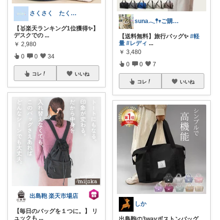
さくさく たくさんの訪問感謝です🙇
suna𓂃𖤥𖥧ご購入感謝´`*
【🥇楽天ランキング1位獲得✨】
デスクでの
...
【送料無料】旅行バッグ✨
#軽
量
#レディ
...
￥
2,980
￥
3,480
0
0
34
0
0
7
コレ
いいね
コレ
いいね
出島鞄 楽天市場店
しか
【毎日のバッグを１つに。】 リ
ュックも
...
出島鞄の3wayボストンバッグ、