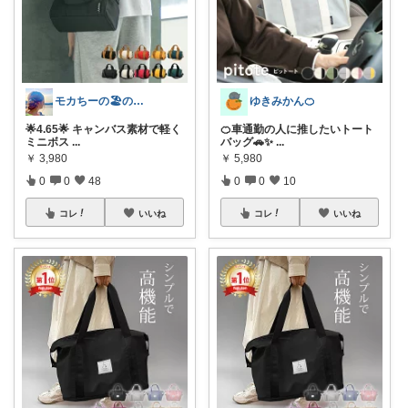
モカちーの🏖️のんびりライフ🐈✨
ゆきみかん🍊
🌟4.65🌟 キャンバス素材で軽く
🍊車通勤の人に推したいトート
ミニボス
...
バッグ🚗✨
...
￥
3,980
￥
5,980
0
0
48
0
0
10
コレ
いいね
コレ
いいね