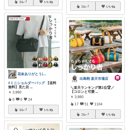
コレ
いいね
コレ
いいね
花🌼ありがとう(*･ω･)*_ _)ﾍ
出島鞄 楽天市場店
#ミニショルダーバッグ
【送料
無料】見た目
...
＼楽天ランキング第1位🏆／
【コロンと可愛
...
￥
3,980
￥
3,980
0
0
24
17
51
1104
コレ
いいね
コレ
いいね