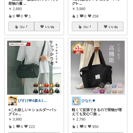
荷物の量
...
グ✨
...
￥
2,880
￥
3,980
0
0
1
1
0
258
コレ
いいね
コレ
いいね
ぴすけ🩵4歳＆1歳ママの愛用品
ひなた🍀
⭐️これ欲しい⭐️ ショルダーバッ
軽くて拡張できるので荷物が増
グ Co
...
えても安心♡旅
...
￥
3,980
￥
2,780
1
0
222
1
0
950