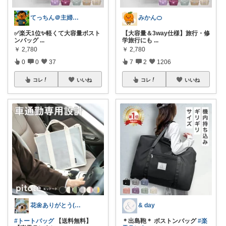
てっちん＠主婦ラクグッズ中心✨
みかん🍊
✅楽天1位✨軽くて大容量ボスト
【大容量＆3way仕様】旅行・修
ンバッグ
...
学旅行にも
...
￥
2,780
￥
2,780
0
0
37
7
2
1206
コレ
いいね
コレ
いいね
花🌼ありがとう(*･ω･)*_ _)ﾍ
& day
#トートバッグ
【送料無料】
＊出島鞄＊ ボストンバッグ
#楽