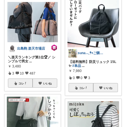
出島鞄 楽天市場店
suna𓂃𖤥𖥧ご購入感謝´`*
＼楽天ランキング第1位🏆／ シ
ンプルで男女
...
【送料無料】防災リュック 15L
✨
#単品
...
￥
3,480
￥
7,980
3
10
487
0
0
3
コレ
いいね
コレ
いいね