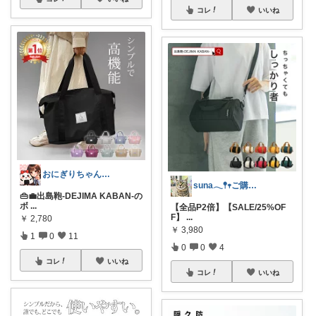
コレ
いいね
おにぎりちゃん🍙経由購入感謝です😭✨
suna𓂃𖤥𖥧ご購入感謝´`*
👜💼出島鞄-DEJIMA KABAN-の
ボ
...
【全品P2倍】【SALE/25%OF
F】
...
￥
2,780
￥
3,980
1
0
11
0
0
4
コレ
いいね
コレ
いいね