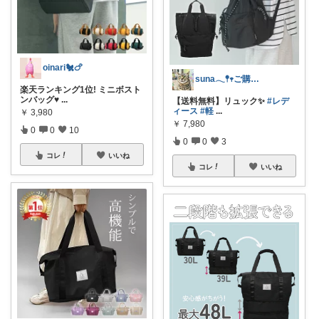
oinari🐔🍗
suna𓂃𖤥𖥧ご購入感謝´`*
楽天ランキング1位! ミニボスト
ンバッグ♥
...
【送料無料】リュック✨
#レデ
ィース
#軽
...
￥
3,980
￥
7,980
0
0
10
0
0
3
コレ
いいね
コレ
いいね