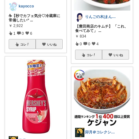
kayocco
☕️【秒でカフェ気分♡冷蔵庫に
りんごの木|まんさの
常備したい“
...
￥
2,922
【豊田商店のキムチ】 「これ、
食べてみて」
...
1
0
6
￥
834
0
0
4
コレ
いいね
コレ
いいね
卯月＠コレクションで遊んでます✨