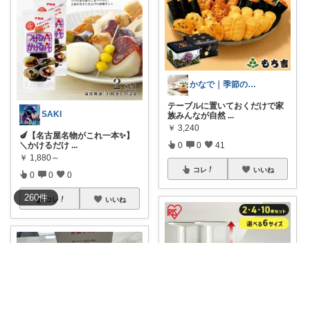
かなで｜季節のスイーツとお得な手帖🌿
テーブルに置いておくだけで家
SAKI
族みんなが自然
...
￥
3,240
🍆【名古屋名物がこれ一本✨】
0
0
41
＼かけるだけ
...
￥
1,880～
コレ
いいね
0
0
0
260
件
コレ
いいね