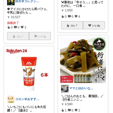
卯月＠コレクションで遊んでます✨
🦀最初は「辛そう…」と思って
たのに、一口食
...
🍓アイスにかけたら即パフェ、
￥
1,650
牛乳に混ぜたら
...
0
0
4
￥
10,527
掲載終了
コレ
いいね
0
0
3
コレ
いいね
ママとゆかいな子＊【ハッピー北海道旅】
＼ごはんのおとも、最強説。／
コロン＠おすすめ商品ピックアップ
【行者ニンニ
...
￥
4,580
＼いちごにもパンにも☕大活
1
0
2
躍！／ 【森永】
...