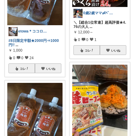
0歳2歳ママ👶ﾍﾞﾋﾞｰｶｰ7台目
＼【総合1位常連】超高評価★4.
76の大人
...
etowa＊ココロとカラダに優しい暮らし
￥
12,000～
0
0
1
#8日限定半額★2000円⇒1000
円!!
...
￥
1,000
コレ
いいね
0
0
24
コレ
いいね