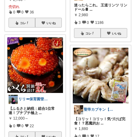
迷ったらこれ。 王道リンツ リン
売切れ
ドール🍫
...
0
0
36
￥
2,980
3
0
1186
コレ
いいね
コレ
いいね
リリ🥕保育園管理栄養士の暮らし
【ふるさと納税：総合1位常
聖帝カブキン【北海道を推す者】
連！プチプチ極上
...
￥
12,000～
【コリッ！コリッ！気づけば完
食！？悪魔的お
...
0
0
22
￥
1,880
0
0
17
コレ
いいね