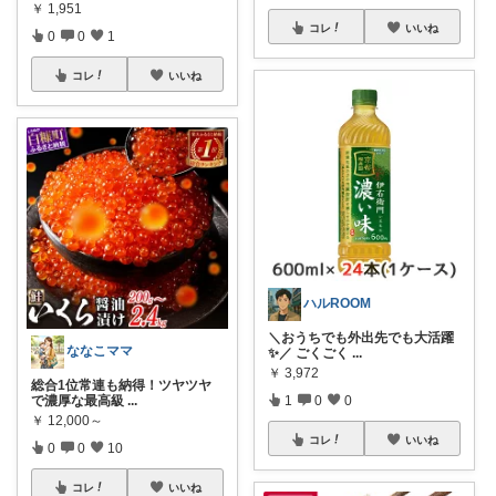
￥
1,951
コレ
いいね
0
0
1
コレ
いいね
ハルROOM
＼おうちでも外出先でも大活躍
ななこママ
✨／ ごくごく
...
￥
3,972
総合1位常連も納得！ツヤツヤ
1
0
0
で濃厚な最高級
...
￥
12,000～
コレ
いいね
0
0
10
コレ
いいね