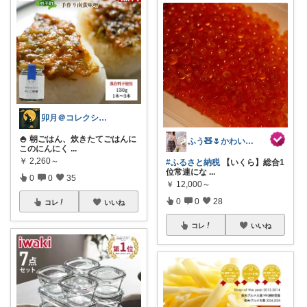
卯月＠コレクションで遊んでます✨
🍚 朝ごはん、炊きたてごはんに
ふう🧸🌷かわいい暮らし
このにんにく
...
￥
2,260～
#ふるさと納税
【いくら】総合1
位常連にな
...
0
0
35
￥
12,000～
0
0
28
コレ
いいね
コレ
いいね