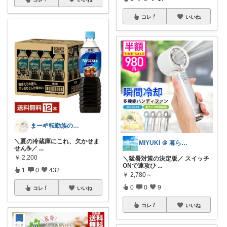
コレ
いいね
まー🌱転勤族の暮らし
＼夏の冷蔵庫にこれ、欠かせま
MIYUKI ＠ 暮らしとアウトドア
せん☕️／
...
￥
2,200
＼猛暑対策の決定版／ スイッチ
ONで速攻ひ
...
1
0
432
￥
2,780～
0
0
9
コレ
いいね
コレ
いいね