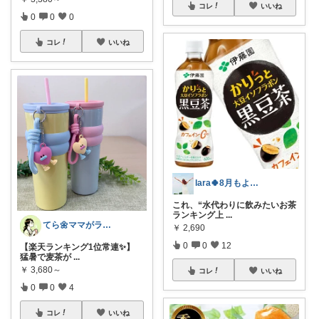
コレ
いいね
0
0
0
コレ
いいね
lara🍀8月もよろしく😊✨
これ、“水代わりに飲みたいお茶
ランキング上
...
てら🌼ママがラクする便利アイテム
￥
2,690
0
0
12
【楽天ランキング1位常連✨】
猛暑で麦茶が
...
￥
3,680～
コレ
いいね
0
0
4
コレ
いいね