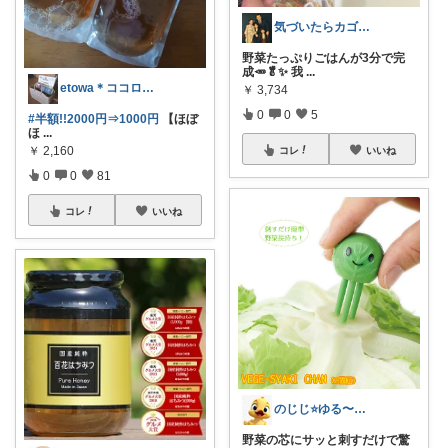
気づいたらカゴ入れてたROOM
野菜たっぷりごはんが3分で完
成🥕🥬✨ 我
...
etowa＊ココロとカラダに優しい暮らし
￥
3,734
0
0
5
#半額!!2000円⇒1000円
【ほぼ
ほ
...
￥
2,160
コレ
いいね
0
0
81
コレ
いいね
のじじ⭐️ゆる〜くのんびり便利✨🌈生活
野菜の芯にサッと刺すだけで驚