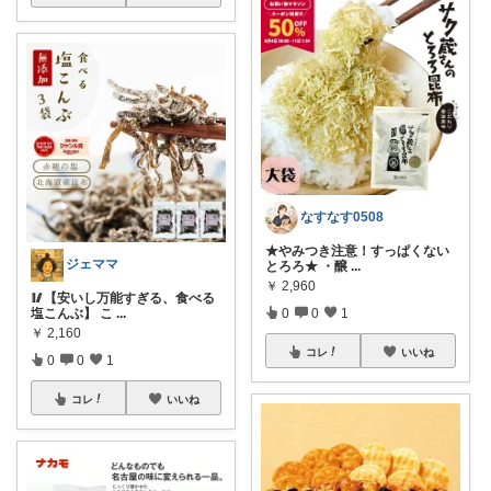
なすなす0508
★やみつき注意！すっぱくない
ジェママ
とろろ★ ・醸
...
￥
2,960
🥢【安いし万能すぎる、食べる
0
0
1
塩こんぶ】 こ
...
￥
2,160
コレ
いいね
0
0
1
コレ
いいね