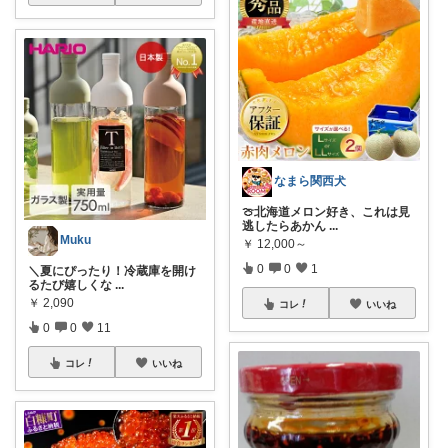
なまら関西犬
🍈北海道メロン好き、これは見
逃したらあかん
...
Muku
￥
12,000～
0
0
1
＼夏にぴったり！冷蔵庫を開け
るたび嬉しくな
...
￥
2,090
コレ
いいね
0
0
11
コレ
いいね