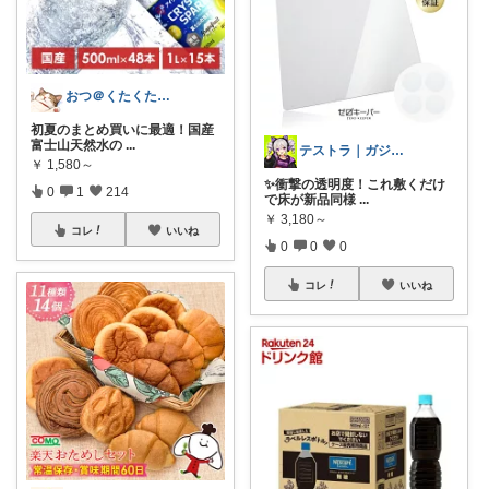
おつ＠くたくたのゆる健康
初夏のまとめ買いに最適！国産
富士山天然水の
...
テストラ｜ガジェット・家電
￥
1,580～
✨衝撃の透明度！これ敷くだけ
0
1
214
で床が新品同様
...
￥
3,180～
コレ
いいね
0
0
0
コレ
いいね