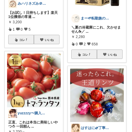
みハリネズみ＠健康オタク
【お試し！日持ちします】楽天
1位獲得の常連
...
まー🌱転勤族の暮らし
￥
3,200
＼夏の冷蔵庫にこれ、欠かせま
1
0
5
せん☕️／
...
￥
2,280
コレ
いいね
0
2
658
コレ
いいね
yuzzzzy〜購入品紹介〜
正直、これは本当に美味しいや
つ🍅 一回頼ん
...
はすはに🌿丁寧な暮らし
￥
2,700～