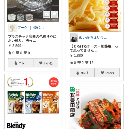
ブーケ ｜ 40代からの無理しない衣食住
プラスチック容器の色移りやに
ぬい𓅮ちょいラクするための暮らし
おい残り、洗っ
...
￥
3,899～
【とろけるチーズ＝加熱用、っ
て思ってません
...
0
0
0
￥
1,880
0
2
16
コレ
いいね
コレ
いいね