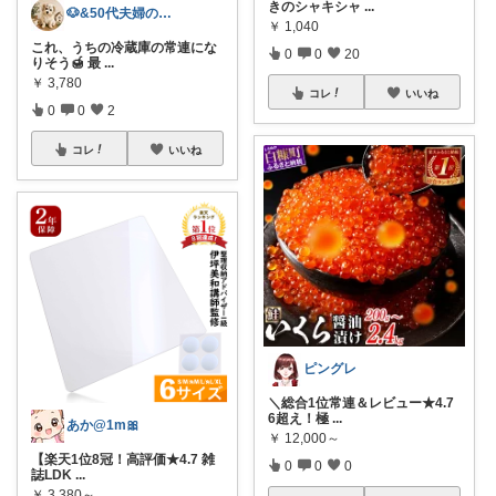
きのシャキシャ
...
🐶&50代夫婦の暮らし
￥
1,040
これ、うちの冷蔵庫の常連にな
0
0
20
りそう🍯 最
...
￥
3,780
コレ
いいね
0
0
2
コレ
いいね
ピングレ
＼総合1位常連＆レビュー★4.7
6超え！極
...
あか@1m🎀
￥
12,000～
【楽天1位8冠！高評価★4.7 雑
0
0
0
誌LDK
...
￥
3,380～