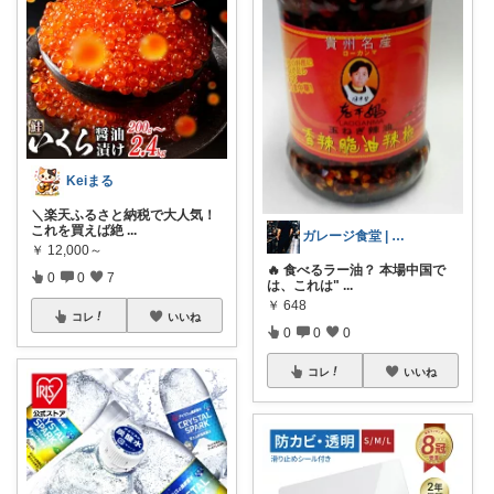
Keiまる
＼楽天ふるさと納税で大人気！
これを買えば絶
...
ガレージ食堂 | 開業準備中
￥
12,000～
🔥 食べるラー油？ 本場中国で
0
0
7
は、これは"
...
￥
648
コレ
いいね
0
0
0
コレ
いいね