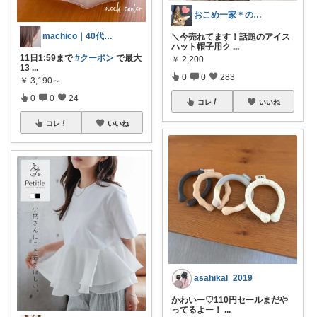
おこめ一家＊のんびり復帰🏖️
machico｜40代 転勤族パート主婦
＼今売れてます！話題のアイス
ハット帽子用ク
...
11日1:59まで
#クーポン
で最大
￥
2,200
13
...
0
0
283
￥
3,190～
0
0
24
コレ
いいね
コレ
いいね
asahikal_2019
かわいー♡110円セールまだや
ってるよー！
...