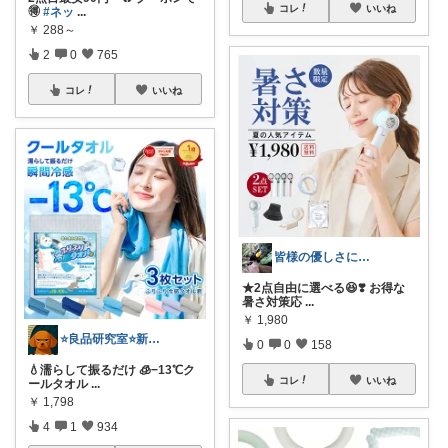
コレ
いいね
🉐
#ネッ
...
￥
288～
2
0
765
コレ
いいね
皆様の優しさに感謝です✨happyミルク
★2点自由に選べる😆❣️ お得な
暑さ対策応
...
￥
1,980
⭐良品研究室⭐新潟県民のオススメ🍙お米
0
0
158
💧濡らして振るだけ 🧊−13℃ク
コレ
いいね
ールタオル
...
￥
1,798
4
1
934