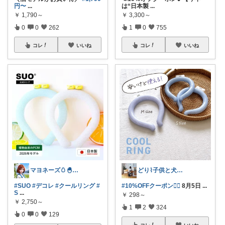
円〜
...
は“日本製
...
￥
1,790～
￥
3,300～
0
0
262
1
0
755
コレ
いいね
コレ
いいね
マヨネーズ🥚‪🐣✨️お礼はプロフで♪
どり⌇ 子供と犬と暮らし
#SUO
#デコレ
#クールリング
#
#10%OFFクーポン❤️‍🔥
8月5日
...
S
...
￥
298～
￥
2,750～
1
2
324
0
0
129
コレ
いいね