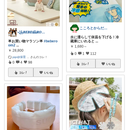
こころとからだの余裕お手伝いROOM🍀
꧁𝑩𝑬𝑩𝑬𓊝𝑹𝑶𝑶𝑴꧂
水に濡らして体温を下げる！冷
🌟お買い物マラソン🌟
#bebero
蔵庫にいれると
...
om2
...
￥
1,680～
￥
28,800
0
1
112
pipi@保育
...
さんのコレ！
0
4
98
コレ
いいね
コレ
いいね