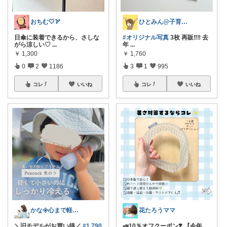
おちむ🤍🏹
ひとみん@子育てと可愛いもの好き⚮̈
日傘に装着できるから、さしな
#オリジナル写真
3枚 再販‼️‼️ 去
がら涼しい♡
...
年
...
￥
1,300
￥
1,760
0
2
1186
3
1
995
コレ
いいね
コレ
いいね
かな𖧷心まで軽くなる暮らしの記録🌿
花たろうママ
＼旧モデルがお買い得／
#1,790
📣10％オフクーポン❣️ 【今年