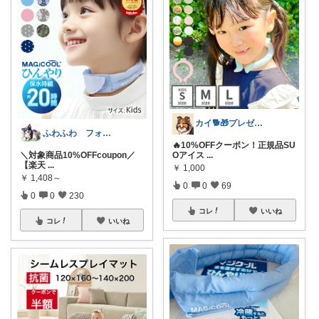
カイ🐕🎁プレゼント
ふわふわ フォローいいねありがとう😊
🔥10%OFFクーポン！正規品SU
＼対象商品10%OFFcoupon／
Oアイス
...
【楽天
...
￥
1,000
￥
1,408～
0
0
69
0
0
230
コレ
いいね
コレ
いいね