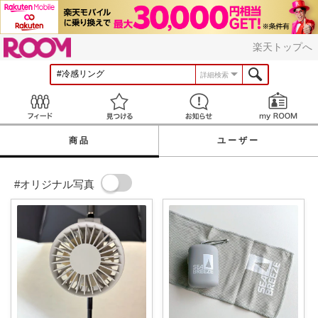
ROOM
楽天トップへ
詳細検索
Feed
見つける
お知らせ
商品
ユーザー
#オリジナル写真