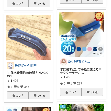
コレ
いいね
ゆり⌇子育てと暮らし🌷
あおぽん🎵 訪問感謝です˙꒳​˙
水に浸すだけで手軽に使えるネ
＼ 保水時間約20時間💧 MAGIC
ッククーラー。
...
OOL
...
￥
1,408
￥
1,408
0
1
227
4
0
367
コレ
いいね
コレ
いいね