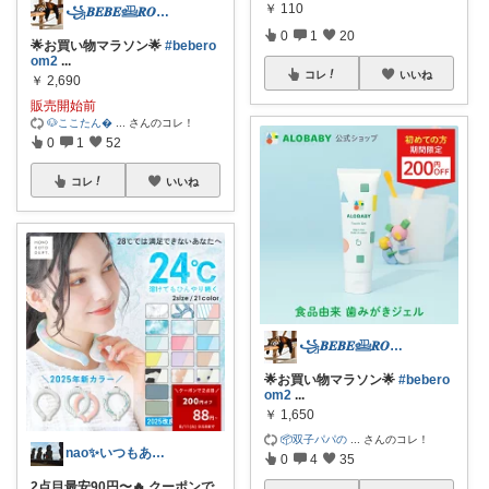
￥
110
꧁𝑩𝑬𝑩𝑬𓊝𝑹𝑶𝑶𝑴꧂
0
1
20
🌟お買い物マラソン🌟
#bebero
om2
...
コレ
いいね
￥
2,690
販売開始前
🐶ここたん
...
さんのコレ！
0
1
52
コレ
いいね
꧁𝑩𝑬𝑩𝑬𓊝𝑹𝑶𝑶𝑴꧂
🌟お買い物マラソン🌟
#bebero
om2
...
￥
1,650
📦双子パパの
...
さんのコレ！
nao✨いつもありがとう😊
0
4
35
2点目最安90円〜🔥 クーポンで