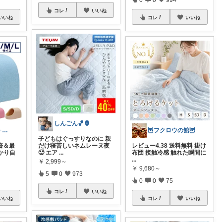
コレ
いいね
いいね
コレ
いいね
しんごん🏀🦍
ふわふわ フォローいいねありがとう😊
🦉フクロウの館🦉
子どもはぐっすりなのに 親
倍＆最
だけ寝苦しいネムレーヌ夜
レビュー4.38 送料無料 掛け
っかり自
🥵 エア
...
布団 接触冷感 触れた瞬間に
...
￥
2,999～
￥
9,680～
5
0
973
0
0
75
コレ
いいね
いいね
コレ
いいね