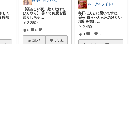
好きに囲まれた一人暮らしインテリア⸝⸝꙳
ルーク&ライトroom
【寝苦しい夜、敷くだけで
さしく
ひんやり】 暑くて何度も寝
毎日ほんとに暑いですね…
冷感敷
返りしちゃ
...
🐱☀️ 猫ちゃんも床の冷たい
場所を探し
...
￥
2,280～
￥
2,480～
0
0
7
0
1
6
コレ
いいね
いいね
コレ
いいね
kayata🐎いつもありがとう😊
雲うさぎ@朝コレ❤良質便利時短グッズ🐰
Chiiiiitam
#楽天1位
🚚送料無料 ❤レビ
ド、朝
ュー投稿で1年保証に 【ス
猫がゆったり休める、夏向
ちゃ問
イッチ
...
けのクールベッド。いつも
の寝場所に涼し
...
￥
9,900～