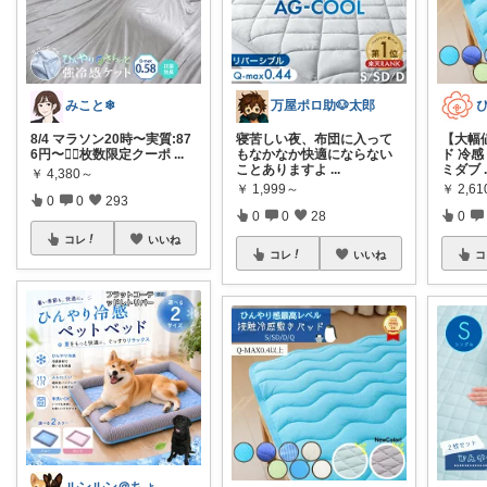
みこと❄︎
万屋ポロ助🐶太郎
8/4 マラソン20時〜実質:87
寝苦しい夜、布団に入って
【大幅
6円〜❤️‍🔥枚数限定クーポ
...
もなかなか快適にならない
ド 冷感
ことありますよ
...
ミダブ
￥
4,380～
￥
1,999～
￥
2,6
0
0
293
0
0
28
0
コレ
いいね
コレ
いいね
コ