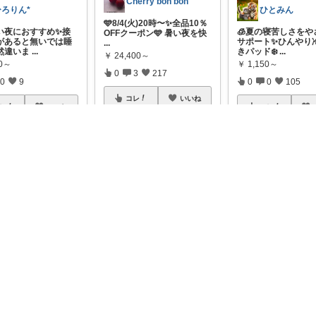
Cherry bon bon
ひろりん*
ひとみん
🩵8/4(火)20時〜✨全品10％
い夜におすすめ✨接
🧊夏の寝苦しさをや
OFFクーポン🩵 暑い夜を快
があると無いでは睡
サポート✨ひんやり
...
然違いま
...
きパッド❄️
...
￥
24,400～
80～
￥
1,150～
0
3
217
0
9
0
0
105
コレ
いいね
レ
いいね
コレ
ハッピーショッパー77
みつばちまーちᵀᴴᴬᴺᴷ ᵞᴼᵁ ◡̈*
西川 ひんやりマット 寝苦し
限定】30%OFFｸｰﾎﾟ
【子どもの冷感パッ
い夏の夜、「エアコンをつ
バーシブルで長く使
...
には足元でぐちゃぐ
けると
...
題🛏️】 冷
...
80～
￥
10,989