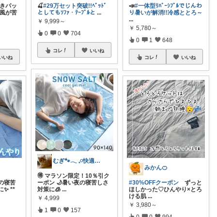
敷きパッ
🍒
#29万セット突破!!ﾍﾞｯﾄﾞ
📣
#一体型ﾘﾊﾞｰｼﾌﾞﾙでじんわ
の風が苦
としてもｿﾌｧ・ﾃｰﾌﾞﾙと
...
り暑いが解消!!冷感ととろ～
...
￥
9,999～
￥
5,780～
0
0
704
0
1
648
コレ
いいね
いいね
コレ
いいね
むぎ🐾‪𓂃 𓈒𓏸快適な寝具紹介
みかん🍊
🉐 マラソン限定！10％引ク
の寝苦
ーポン 🌙暑い夜の寝苦しさ
#30%OFFクーポン
ずっと
✨ **
対策に🧊
...
ほしかった♡ひんやり×とろ
ける肌
...
￥
4,999
￥
3,980～
1
0
157
0
0
994