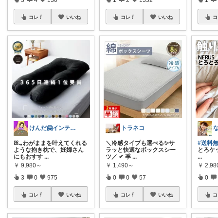
コレ
いいね
コレ
いいね
コ
けんだ🤗インテリア多め
トラネコ
ꕤ.｡わがままを叶えてくれる
＼冷感タイプも選べる✨サ
#送料
ような抱き枕で、妊婦さん
ラッと快適なボックスシー
とろケッ
にもおすす
...
ツ／ ✔ 季
...
...
￥
9,980～
￥
1,490～
￥
2,9
3
0
975
0
0
57
0
コレ
いいね
コレ
いいね
コ