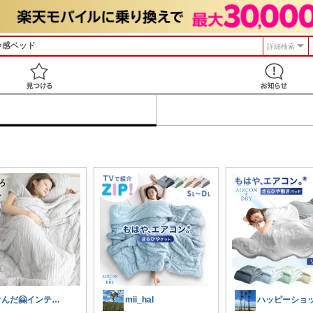
詳細検索
見つける
けんだ🤗インテリア多め
mii_hal