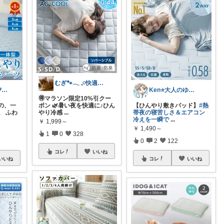
むぎ🐾‪𓂃 𓈒𓏸快適な寝具紹介
🦄reika🍃ｲﾝﾃﾘｱ🕊感謝💐
Ken⭐️大人のゆったりデジタル暮らし
🉐マラソン限定10%引クー
の、一
ポン 🌿暑い夜を快適に♪ひん
【ひんやり敷きパッド】
#熱
。 ふわ
やり冷感
...
帯夜の寝苦しさ＆エアコン
冷えを一瞬で
...
￥
1,999～
￥
1,490～
1
0
328
0
2
122
コレ
いいね
いいね
コレ
いいね