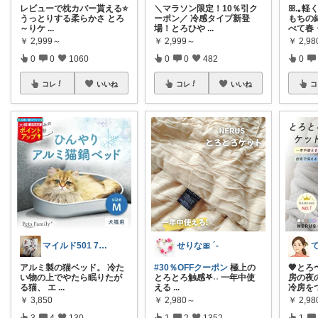
レビューで枕カバー貰える⭐️
＼マラソン限定！10％引ク
ꕤ.｡軽
うっとりする柔らかさ とろ
ーポン／ 冷感タイプ新登
もちの
～りケ
...
場！とろひや
...
べて春
￥
2,999～
￥
2,999～
￥
2,9
0
0
1060
0
0
482
0
コレ
いいね
コレ
いいね
コ
マイルド501 7月購入感謝致します
せりな🎀 ´-
アルミ製の猫ベッド。 冷た
#30％OFFクーポン
極上の
🧡と
い物の上でやたら眠りたが
とろとろ触感𖤐˒˒ 一年中使
房の夜
る猫、 エ
...
える
...
冷房を
￥
3,850
￥
2,980～
￥
2,9
3
4
130
1
2
1352
1