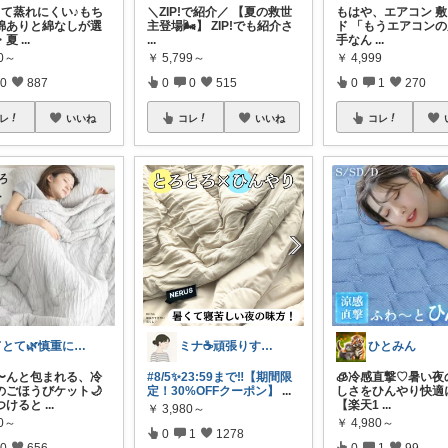
くて蒸れにくい♪もち
＼ZIP!で紹介／ 【夏の救世
もはや、エアコン 
綿ありと綿なしが選
主登場🌬️】 ZIP!でも紹介さ
ド 「もうエアコン
・夏
...
...
手なん
...
80～
￥
5,799～
￥
4,999
0
887
0
0
515
0
1
270
レ
いいね
コレ
いいね
コレ
てとて🌿慎重に選ぶ派🧺💚
ミナ☕️頑張りすぎない暮らし🏠
ひとみん
ろ〜んと包まれる、冷
#8/5✨23:59まで‼️【期間限
🧊冷感直撃♡暑い夜
のごほうびケット🌙
定！30%OFFクーポン】
...
しさをひんやり快適に
つけると
...
【楽天1
...
￥
3,980～
80～
￥
4,980～
0
1
1278
0
656
0
1
99