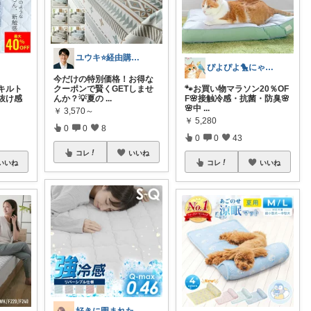
ユウキ⭐️経由購入感謝です！
ぴよぴよ🐤にゃんにゃん🐾カニ金魚
今だけの特別価格！お得な
キルト
クーポンで賢くGETしませ
🐾お買い物マラソン20％OF
抜け感
んか？💡夏の
...
F🌸接触冷感・抗菌・防臭🌸
🌸中
...
￥
3,570～
￥
5,280
0
0
8
0
0
43
コレ
いいね
いいね
コレ
いいね