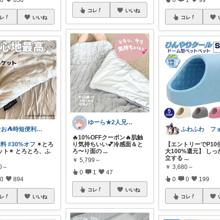
コレ
いいね
レ
いいね
コレ
ゆーら★2人兄弟ママ🐻正直レビュー
なお⛺️時短便利グッズ好き♡オリ写多め♪
🔥10%OFFクーポン🔥肌触
無料
#30%オフ
✴︎とろ
り気持ちいい💕冷感面＆と
【エントリーでP10
ト✴︎ とろとろ、ふ
ろ〜り面の
...
大100%還元】 し
立する
...
￥
5,799～
80～
￥
3,680～
0
1
47
0
894
0
0
199
コレ
いいね
レ
いいね
コレ