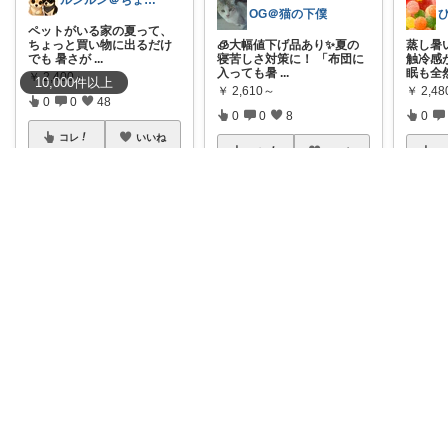
ルンルン＠ちょいラク暮らし
OG＠猫の下僕
ペットがいる家の夏って、
ちょっと買い物に出るだけ
🧊大幅値下げ品あり✨夏の
蒸し暑
でも 暑さが
...
寝苦しさ対策に！ 「布団に
触冷感
入っても暑
...
眠も全
￥
2,400～
10,000
件
以上
￥
2,610～
￥
2,4
0
0
48
0
0
8
0
コレ
いいね
コレ
いいね
コ
🐩ラウル（犬）と私の健康ROOM🐾
かつお
＼暑い季節のひんやりベッ
ド🐶🐱❄️／ 「床でゴロン…
🌿ひんやり快眠したい人に
#【8/1
暑そうにし
...
おすすめ✨ 接触冷感のベッ
ﾝ！
リ
ドパッド
...
￥
1,780～
￥
3,9