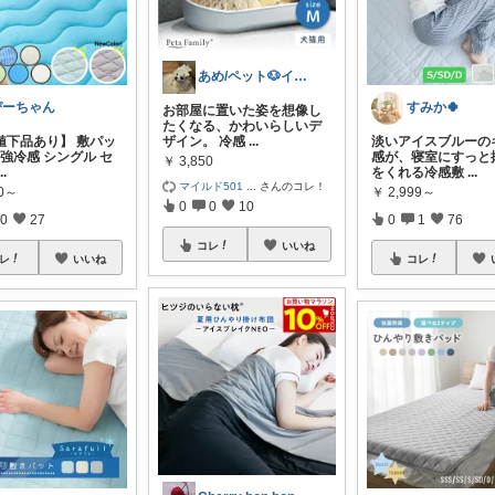
あめ/ペット🐶インテリア🪑
ぴーちゃん
すみか🍀
お部屋に置いた姿を想像し
たくなる、かわいらしいデ
値下品あり】 敷パッ
ザイン。 冷感
...
淡いアイスブルーの
 強冷感 シングル セ
感が、寝室にすっと
￥
3,850
...
をくれる冷感敷
...
マイルド501
...
さんのコレ！
10～
￥
2,999～
0
0
10
0
27
0
1
76
コレ
いいね
レ
いいね
コレ