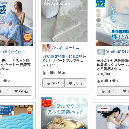
みつばちまーちᵀᴴᴬᴺᴷ ᵞᴼᵁ ◡̈*
おつ＠くたくたのゆる健康
#ﾏﾗｿﾝ限定特価＋10%OFFｸｰ
い夜に、とろっと肌
ﾎﾟﾝ！
リバーシブルで長
...
👑ひんやり感最高値
りケット🛏️ 熱帯夜
体型ボックスシーツ
￥
5,799～
ルケ
...
とろ質感＆心
...
0
0
46
80～
￥
6,780～
1
21
0
0
40
コレ
いいね
レ
いいね
コレ