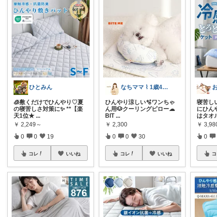
ひとみん
なちママ ⌇ 1歳4歳ママ
🧊敷くだけでひんやり♡夏
ひんやり涼しい🫧ワンちゃ
寝苦し
の寝苦しさ対策に✨ **【楽
ん用🐶クーリングピロー︎︎☁
にひんや
天1位★
...
BIT
...
はタオ
￥
2,249～
￥
2,300
￥
3,9
0
0
19
0
0
30
0
コレ
いいね
コレ
いいね
コ