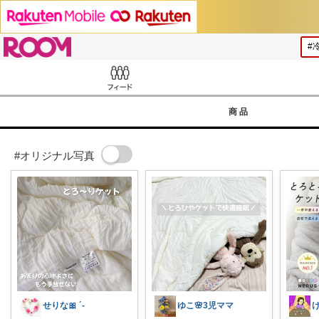
ROOM
Feed
商品
#オリジナル写真
せりな🎀 ´-
ゆこ🌸3児ママ