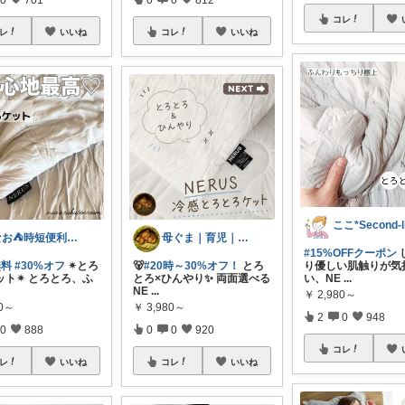
コレ
レ
いいね
コレ
いいね
ここ*Second-li
なお⛺️時短便利グッズ好き♡オリ写多め♪
母ぐま｜育児｜シンプルライフ｜朝コレ
#15%OFFクーポン
無料
#30%オフ
✴︎とろ
🐻
#20時～30%オフ！
とろ
り優しい肌触りが気
ト✴︎ とろとろ、ふ
とろ×ひんやり✨ 両面選べる
い、NE
...
NE
...
￥
2,980～
80～
￥
3,980～
2
0
948
0
888
0
0
920
コレ
レ
いいね
コレ
いいね