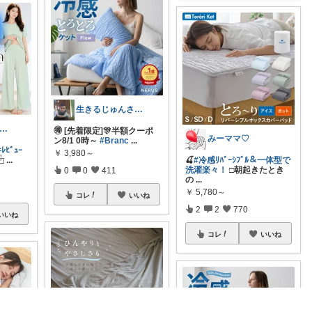
生きるじゅんさん、フォロワー様より買う
clock⏰大人かわいい
🉐 [先着限定]🎊半額クーポ
みーママ♡
ン8/1 0時～
#Branc
...
ﾋﾞｭｰ
￥
3,980～
⿻
...
🍒
#冷感ﾘﾊﾞｰｼﾌﾞﾙ＆一体型で
洗濯楽々！
□朝起きたとき
0
0
411
の
...
￥
5,780～
コレ
いいね
2
2
770
いいね
コレ
いいね