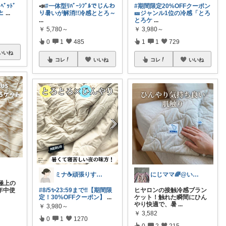
ﾞｯﾄﾞ
📣
#一体型ﾘﾊﾞｰｼﾌﾞﾙでじんわ
#期間限定20%OFFクーポン
と
...
り暑いが解消!!冷感ととろ～
🎫ジャンル1位の冷感「とろ
...
とろケ
...
￥
5,780～
￥
3,980～
0
1
485
1
1
729
いいね
コレ
いいね
コレ
いいね
ミナ☕️頑張りすぎない暮らし🏠
にじママ🌈@いつもありがとうございます
極上の
一年中使
#8/5✨23:59まで‼️【期間限
ヒヤロンの接触冷感ブラン
定！30%OFFクーポン】
...
ケット！触れた瞬間にひん
やり快適で、暑
...
￥
3,980～
￥
3,582
0
1
1270
0
2
215