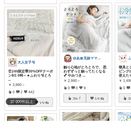
ゆあ🎀兄妹ママの育児と暮らし
大人女子🫧
触り心地がとろとろで、 思
寝具と
⏰24h限定🉐30%OFFクーポ
わずずっと触ってたくなる
ビング
ン8/1 0時～🔹ふわり🫧とろ
💕 やみつき
...
使えた
...
￥
2,980～
￥
1,4
￥
3,980～
0
0
9
0
0
2
442
コレ
いいね
コ
10,000
件
以上
コレ
いいね