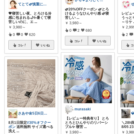
さち🔰よろしくお願いします💗
てとて🌿慎重に選ぶ派🧺💚
せ
🌿20%OFFクーポン 🌿とろ
🧡寝苦しい夜、とろける冷
けるようなひんやり感 🌿寝
レビュ
感に包まれる🌙✨暑くて寝
苦しい
...
うっと
苦しいのに、エ
...
～りケ
￥
3,980～
￥
3,980～
￥
2,9
0
2
680
0
0
620
2
コレ
いいね
コレ
いいね
コ
murasaki
さあや🌼5日6日有難うございます
【レビュー特典有り】 とろ
8月1日限定
#30%オフクー
とろとひんやりのリバーシ
＼28h限
ポン
送料無料 サイズ選べる
ブル✨ 寝苦
...
8/05 2
洗え
...
￥
3,980～
￥
3,9