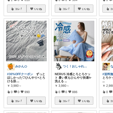
コレ
いいね
コレ
いいね
コ
みかん🍊
つく！おしゃれな商品や便利な商品をお届け
#30%OFFクーポン
ずっと
NERUS 冷感とろとろケッ
#送料
ほしかった♡ひんやり×とろ
ト 暑い夜もひんやり快適✨
とろケッ
ける肌
...
洗える
...
...
￥
3,980～
￥
3,980～
￥
2,9
0
0
990
0
0
886
0
コレ
いいね
コレ
いいね
コ