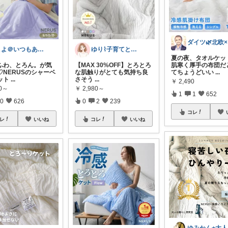
ダ
こよ＠いつもありがとう✨
ゆり⌇子育てと暮らし🌷
夏の夜、タオルケッ
ふわ、とろん。が気
【MAX 30%OFF】とろとろ
肌寒く厚手の布団だ
♡NERUSのシャーベ
な肌触りがとても気持ち良
てちょうどいい
...
ット
...
さそう
...
￥
2,490
80～
￥
2,980～
1
1
652
0
626
0
2
239
コレ
レ
いいね
コレ
いいね