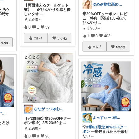
ゆみかん⭐︎大人の暮らし研究室
ゆめ🌿物欲高め沼落ちアラフォー
【両面使えるクールケット
とろケ
🕊️】 🌿ひんやり冷感と優
20時か
しいタオ
...
🉐20%OFFクーポン＋レビ
ュー特典 【寝苦しい夜が、
￥
2,840～
ひんやり
...
0
1
59
￥
3,980～
1
3
403
コレ
いいね
いいね
コレ
いいね
なながっつ🌿お得好き！コスパも大切💛
きみどり.𓆏・°いつも感謝です
よっすぃー⌇朝コレ☀楽しい暮らし😇
［✅28h限定⏰30%OFFクー
とろけ
ポン🉐🎶］8/5 23:59ま
...
💡
#🉐8/1限定30%OFFクー
￥
2,980～
ポン
一度包まれたら手放せ
ない
...
0
0
98