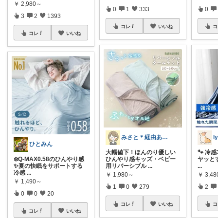
￥
2,980～
0
1
333
0
3
2
1393
コレ
いいね
コ
コレ
いいね
みさと＊経由ありがとうございます🧡
ひとみん
大幅値下！ほんのり優しい
🐾 冷
❄️Q-MAX0.58のひんやり感
ひんやり感キッズ・ベビー
ヤッとす
✨夏の快眠をサポートする
用リバーシブル
...
...
冷感
...
￥
1,980～
￥
3,4
￥
1,490～
1
0
279
2
0
0
20
コレ
いいね
コ
コレ
いいね