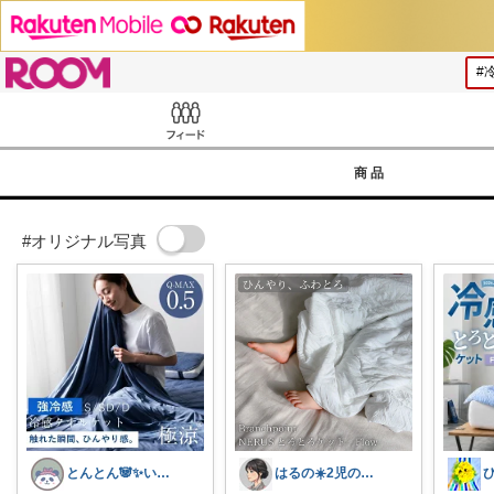
ROOM
Feed
商品
#オリジナル写真
とんとん🐼✨いいねに感謝です🙇‍♀️
はるの☀️2児のママ𓂃◌𓈒𓐍