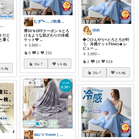
むぎ🐾‪𓂃 𓈒𓏸快適な寝具紹介
イツ🌿北欧×日本｜無理のない道具選び
ゆめ
🉐30％OFFクーポン ✨とろ
トだと
けるような肌ざわりの冷感
と暑く
ケット🩵
...
◆◇ひんやり×とろとろが叶
う♩冷感ケットFlow◇◆ レ
￥
3,980～
ビュー
...
0
0
235
￥
3,980～
2
10
618
コレ
いいね
いいね
コレ
いいね
daiパパroom｜育児×便利グッズ