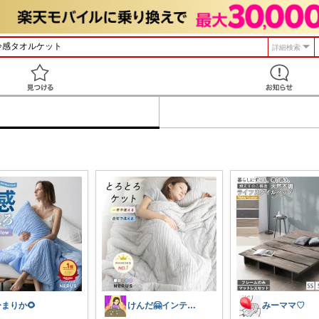
詳細検索
見つける
ひまりか🌻
けんだ🤗インテリア多め
みーママ♡