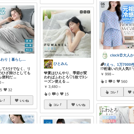
ふわり｜暮らしの負担をかるくする日用品
ひとみん
🌈
#えっ、1万7000件ﾚ
してだけでなく、リ
!?桁違いの大人気!! 
のひざ掛けとしても
🩵夏はひんやり、季節が変
￥
998～
ら便利だ
...
わればふわとろ♡1枚で3シ
ーズン使える
...
0
0
560
90～
￥
3,480～
5
32
コレ
0
0
15
レ
いいね
コレ
いいね