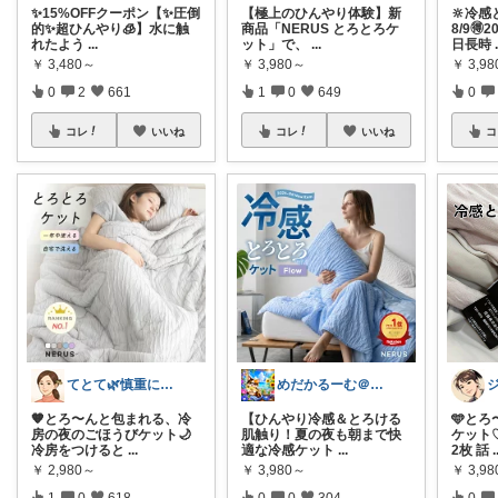
✨15%OFFクーポン【✨圧倒
【極上のひんやり体験】新
🔆冷感
的✨超ひんやり🧊】水に触
商品「NERUS とろとろケ
8/9
れたよう
...
ット」で、
...
日長時
￥
3,480～
￥
3,980～
￥
3,9
0
2
661
1
0
649
0
コレ
いいね
コレ
いいね
コ
てとて🌿慎重に選ぶ派🧺💚
めだかるーむ＠ありがとうございます。
🧡とろ〜んと包まれる、冷
【ひんやり冷感＆とろける
🩵と
房の夜のごほうびケット🌙
肌触り！夏の夜も朝まで快
ケット
冷房をつけると
...
適な冷感ケット
...
2枚 話
.
￥
2,980～
￥
3,980～
￥
3,9
1
0
618
0
0
304
0