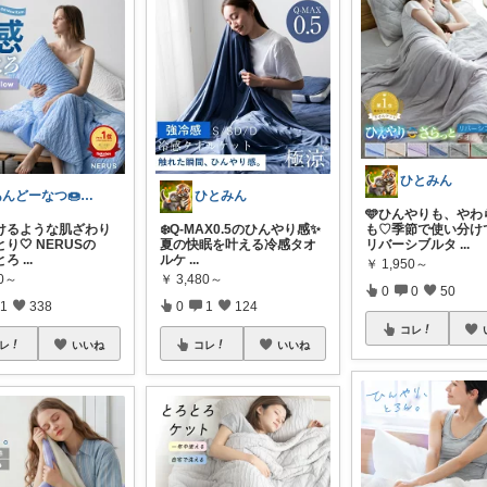
ひとみん
あんどーなつ🍩 毎日楽しくご機嫌に
ひとみん
🩵ひんやりも、やわ
ろけるような肌ざわり
❄️Q-MAX0.5のひんやり感✨
も♡季節で使い分け
り🤍 NERUSの
夏の快眠を叶える冷感タオ
リバーシブルタ
...
とろ
...
ルケ
...
￥
1,950～
80～
￥
3,480～
0
0
50
1
338
0
1
124
コレ
レ
いいね
コレ
いいね