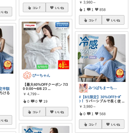
￥
3,980～
コレ
いいね
1
1
858
いいね
コレ
いいね
ぴーちゃん
【最大40%OFFクーポン 7/3
みつばちまーちᵀᴴᴬᴺᴷ ᵞᴼᵁ ◡̈*
限定半額
0 0:00〜8/6 23
...
ろける
￥
4,799～
#【8/1限定】30%OFFｸｰﾎﾟ
ﾝ！
リバーシブルで長く使
...
0
0
19
￥
3,980～
コレ
いいね
0
1
568
いいね
コレ
いいね