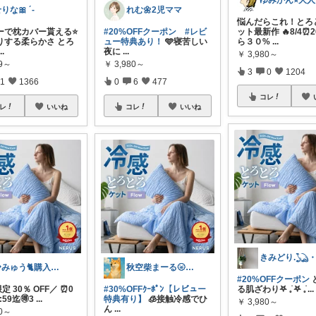
りな🎀 ´-
れむ🌼2児ママ
悩んだらこれ！とろ
ーで枕カバー貰える⭐️
#20%OFFクーポン
#レビ
ット最新作 🔥8/4⏰
りする柔らかさ とろ
ュー特典あり！
🩵寝苦しい
ら３０%
...
...
夜に
...
￥
3,980～
99～
￥
3,980～
3
0
1204
1
1366
0
6
477
コレ
レ
いいね
コレ
いいね
💎みゅう🐈購入感謝(❀ᴗ͈ˬᴗ͈)⁾
秋空柴まーる🌝優しい暮らしアイテム🐾
#20%OFFクーポン
定 30％ OFF／ ⏰0
#30%OFFｸｰﾎﾟﾝ【レビュー
る肌ざわり𖤐 𓈒࣪ 𖤐 𓈒࣪
...
3:59迄🉐3
...
特典有り】
🧊接触冷感でひ
￥
3,980～
ん
...
80～