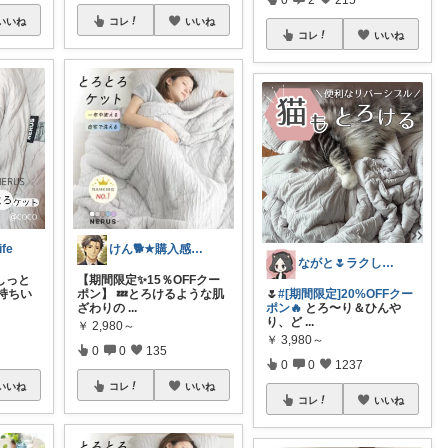
いいね
コレ
いいね
コレ
いいね
fe
けん🐕★購入感謝です★（アイコン変更）
ながと🌷ラクしてときめく暮らし
しっと
【期間限定✨15％OFFクー
持ちい
ポン】 💤とろけるような肌
🌷
#[期間限定]20%OFFクー
ざわりの
...
ポン🔥
とろ〜り＆ひんや
り、ど
...
￥
2,980～
￥
3,980～
0
0
135
0
0
1237
いいね
コレ
いいね
コレ
いいね