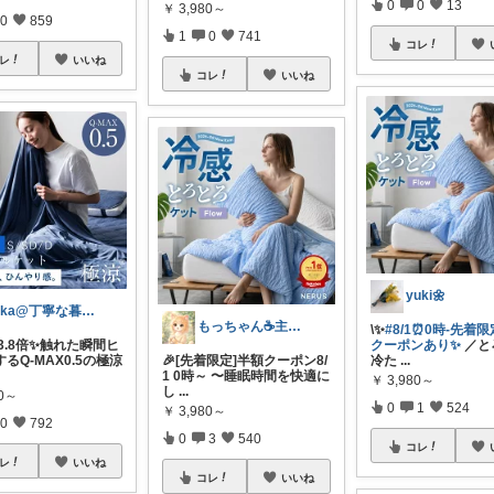
0
0
13
￥
3,980～
0
859
1
0
741
コレ
レ
いいね
コレ
いいね
yuki🌼
lyka@丁寧な暮らし
もっちゃん☕主婦の癒しとご褒美ROOM
\✨
#8/1⏰0時-先着
感3.8倍✨触れた瞬間ヒ
クーポンあり✨
／と
るQ-MAX0.5の極涼
🎉[先着限定]半額クーポン8/
冷た
...
1 0時～ 〜睡眠時間を快適に
￥
3,980～
し
...
80～
0
1
524
￥
3,980～
0
792
0
3
540
コレ
レ
いいね
コレ
いいね