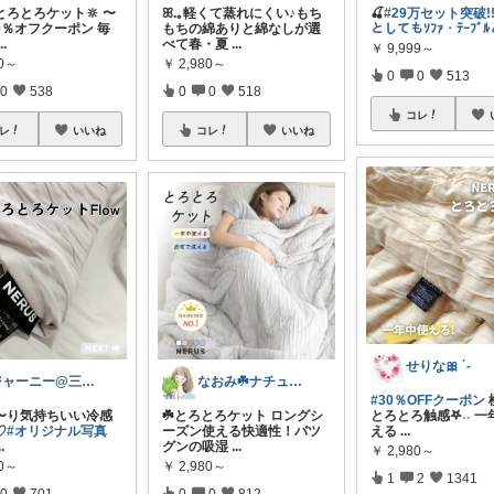
とろとろケット🔆 〜
ꕤ.｡軽くて蒸れにくい♪もち
🍒
#29万セット突破!!ﾍ
20％オフクーポン 毎
もちの綿ありと綿なしが選
としてもｿﾌｧ・ﾃｰﾌﾞﾙ
...
べて春・夏
...
￥
9,999～
80～
￥
2,980～
0
0
513
0
538
0
0
518
コレ
レ
いいね
コレ
いいね
せりな🎀 ´-
ジャーニー@三兄弟ママ
なおみ☘️ナチュラル生活
#30％OFFクーポン
ろ〜り気持ちいい冷感
☘️とろとろケット ロングシ
とろとろ触感𖤐˒˒ 
♡
#オリジナル写真
ーズン使える快適性！バツ
える
...
..
グンの吸湿
...
￥
2,980～
80～
￥
2,980～
1
2
1341
0
701
0
0
812