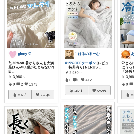
ginny ♡
こはるのるーむ
🏷️30%off 暑がりさんも大満
#15%OFFクーポン
[レビュ
🤍と
足ひんやり感がたまらないN
ー特典有り] NERUS
...
にうっと
E
...
「冷感
￥
2,980～
￥
3,980～
￥
3,9
0
0
412
0
2
1373
0
コレ
いいね
コレ
いいね
コ