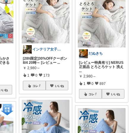
インテリア女子@shiokana姫
だぬきち
らかさ
[28h限定]30%OFFクーポン
できる
8/4 20時～ [レビュー
...
[レビュー特典有り] NERUS
正規品 とろとろケット 洗え
￥
2,980～
...
1
0
173
￥
2,980～
1
0
897
コレ
いいね
いいね
コレ
いいね