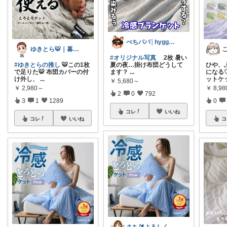
ぺちパパ│hyggeな心意気を大切に🌿
ゆきとら🐯｜暮らしをラクにしたいパパ
#オリジナル写真
2枚 暑い
#ゆきとらの推し
🐯この1枚
夏の夜…掛け布団どうして
ひや、
で足りた🐯 布団カバーの付
ます？
...
になる
け外し、
...
ットケ
￥
5,680～
￥
2,980～
￥
8,9
2
0
792
3
1
1289
0
コレ
いいね
コレ
いいね
コ