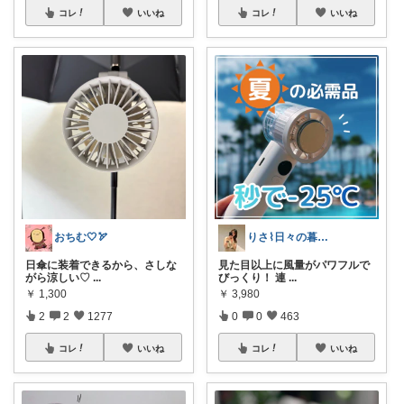
コレ
いいね
コレ
いいね
おちむ🤍🏹
りさ⌇日々の暮らしをちょっと素敵に
日傘に装着できるから、さしな
見た目以上に風量がパワフルで
がら涼しい♡
...
びっくり！ 連
...
￥
1,300
￥
3,980
2
2
1277
0
0
463
コレ
いいね
コレ
いいね