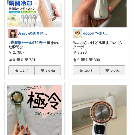
みゅいの🐥育児×時短×コスパ☀️朝コレ
ᴍᴏᴏᴏᴍ 🐾ありがとうございます🐹
#🉐衝撃セール970円〜
🌸 触れ
✎𓂃小さいけど風量すごい!!ˎˊ˗
た瞬間ひ
...
クーポ
...
￥
2,780～
￥
3,290
0
0
781
0
1
800
コレ
いいね
コレ
いいね