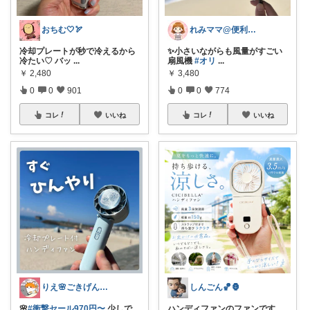
おちむ🤍🏹
れみママ@便利雑貨¸¸kids
冷却プレートが秒で冷えるから
✨小さいながらも風量がすごい
冷たい♡ バッ
...
扇風機
#オリ
...
￥
2,480
￥
3,480
0
0
901
0
0
774
コレ
いいね
コレ
いいね
りえ🌸ごきげんな暮らし🏠🌿
しんごん🏀🦍
🌸
#衝撃セール970円〜
少しで
ハンディファンのファンです。