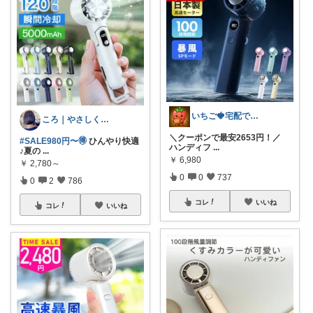
いちご🍓宅配でかなえる快適ライフ🏠
ころ｜やさしく整う暮らしの道具🌿
＼クーポンで最安2653円！／
#SALE980円〜🉐
ひんやり快適
ハンディフ
...
♪夏の
...
￥
6,980
￥
2,780～
0
0
737
0
2
786
コレ
いいね
コレ
いいね