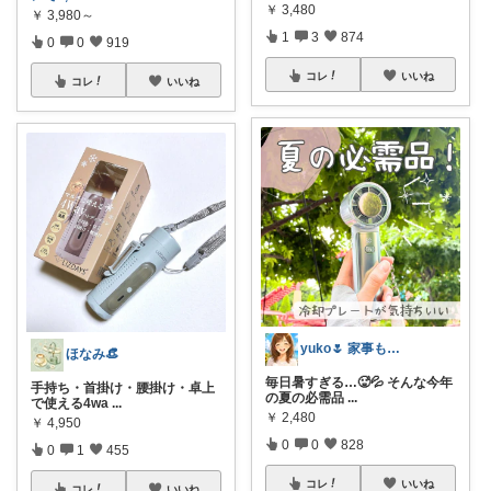
￥
3,480
￥
3,980～
1
3
874
0
0
919
コレ
いいね
コレ
いいね
yuko🌷 家事も育児もちょっとラクに
ほなみ👒
毎日暑すぎる…🥵💦 そんな今年
手持ち・首掛け・腰掛け・卓上
の夏の必需品
...
で使える4wa
...
￥
2,480
￥
4,950
0
0
828
0
1
455
コレ
いいね
コレ
いいね