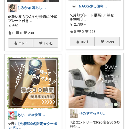
NAO☕️少し便利な僕の家
しろか🌿 暮らしを良くするアイテム
＼冷却プレート最高♪／ 🚨セー
🌿暑い夏もひんやり快適に 冷却
ル980円
...
プレート付き
...
￥
2,780～
￥
660
0
0
228
0
0
230
コレ
いいね
コレ
いいね
りの🌱すっきり×お気に入りの暮らし
ありこ🌱🧺快適な暮らし雑貨🌻
⚡️全エントリーでP20倍＆50％O
✨️🉐
#【先着500名限定★クーポ
FF✨
...
ンで1,
...