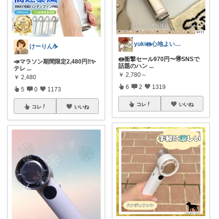
yuki🍩心地よいものに囲まれて💛
けーりん☕️
🍩衝撃セール970円〜🉐SNSで
📣マラソン期間限定2,480円‼️✨
話題のハン
...
テレ
...
￥
2,780～
￥
2,480
6
2
1319
5
0
1173
コレ
いいね
コレ
いいね