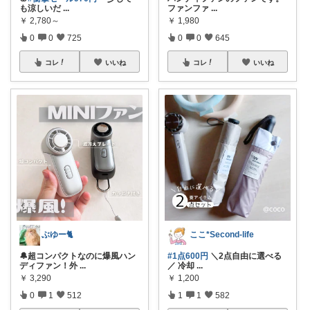
も涼しいだ
...
ファンファ
...
￥
2,780～
￥
1,980
0
0
725
0
0
645
コレ
いいね
コレ
いいね
ぶゆー🐈
ここ*Second-life
🔔超コンパクトなのに爆風ハン
#1点600円
＼2点自由に選べる
ディファン！外
...
／ 冷却
...
￥
3,290
￥
1,200
0
1
512
1
1
582