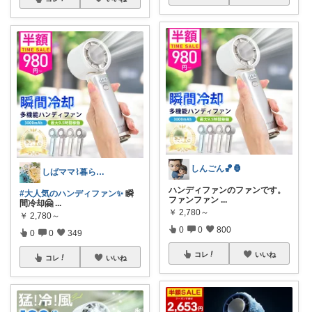
しんごん🏀🦍
しばママ⌇暮らしと子育て
ハンディファンのファンです。
#大人気のハンディファン✨
瞬
ファンファン
...
間冷却🤗
...
￥
2,780～
￥
2,780～
0
0
800
0
0
349
コレ
いいね
コレ
いいね