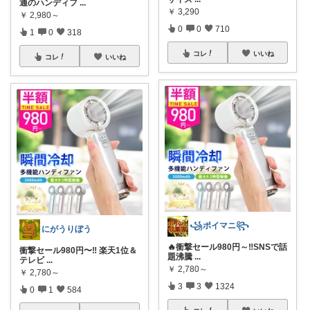
通のハンディフ
...
￥
3,290
￥
2,980～
0
0
710
1
0
318
コレ
いいね
コレ
いいね
꧁ポイマニ꧂
にがうりぼう
🔥衝撃セール980円～‼️SNSで話
衝撃セール980円〜‼️ 楽天1位＆
題沸騰
...
テレビ
...
￥
2,780～
￥
2,780～
3
3
1324
0
1
584