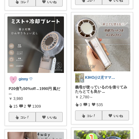
コレ
いいね
コレ
いいね
KIHO@2児ママ（👧小5👦小3）
ginny ♡
義母が使っているのを借りてみ
P20倍🏷️50%off→1990円 風だ
たらとても良か
...
...
￥
2,780～
￥
3,980
0
1
535
15
2
1309
コレ
いいね
コレ
いいね