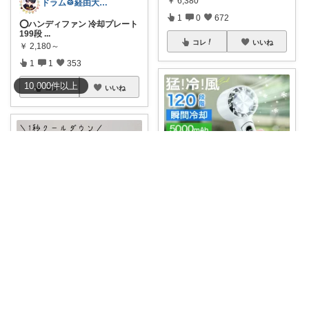
￥
6,380
ドラム🥁経由大感謝🉐
1
0
672
⭕️ハンディファン 冷却プレート
199段
...
コレ
いいね
￥
2,180～
1
1
353
10,000
件
以上
コレ
いいね
daiパパroom｜育児×便利グッズ
【ひんやり続く携帯扇風機🕊️】
🌿瞬間
...
￥
2,780～
K.lemon🍋モダン+家事楽+🐶
0
0
96
ｸｰﾎﾟﾝで1595円🔥瞬間冷却-25度
🧊
...
コレ
いいね
￥
2,380