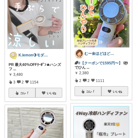
むー🌼ほどほど生活🌼
K.lemon🍋モダン+家事楽+🐶
🌈
#【クーポンで1595円〜】
\秒
PR 最大40%OFFｸｰﾎﾟﾝ🔥ハンズ
でひん
...
フ
...
￥
2,380
￥
3,480
2
2
1111
3
2
1154
コレ
いいね
コレ
いいね