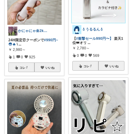
💧うるるん💧
かにゃにゃ🌼2kids mama
【
#衝撃セール990円〜】
楽天1
24H限定⏰クーポンで
#990円~
位👑オリ
...
😳🔥
\
...
￥
2,780～
￥
2,980～
0
0
569
1
0
925
コレ
いいね
コレ
いいね