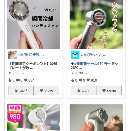
mik/ヨガ.美容.ファッション𓂃.✿
よかぴ✨いつも感謝です💖😊💖
【期間限定クーポン🏷️✨】冷却
🍀
#🉐衝撃セール970円〜
🎊✨ -
プレートが数
...
26℃
...
￥
2,980～
￥
2,780～
0
0
884
0
0
910
コレ
いいね
コレ
いいね