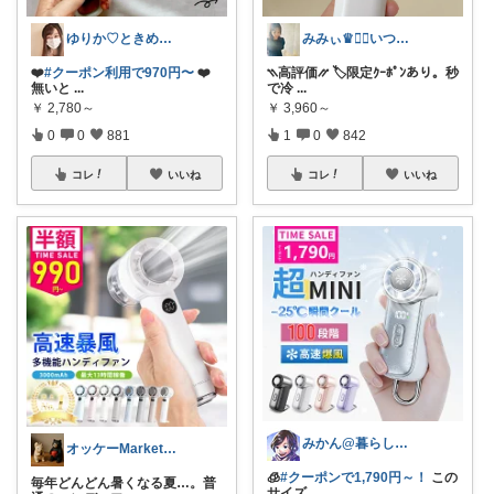
ゆりか♡ときめく暮らしと服✨️
みみぃ♛👯‍♀️いつもありがとう🎪
❤️
#クーポン利用で970円〜
❤️
⳹高評価⳼ 🏷️限定ｸｰﾎﾟﾝあり。秒
無いと
...
で冷
...
￥
2,780～
￥
3,960～
0
0
881
1
0
842
コレ
いいね
コレ
いいね
みかん@暮らしのもの／暑さ対策に全力⛱️
オッケーMarket🎀🛒
🧊
#クーポンで1,790円～！
この
毎年どんどん暑くなる夏…。普
サイズ
...