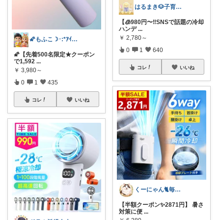
はるまき🐶子育て中
【🧊980円〜‼️SNSで話題の冷却
ハンデ
...
￥
2,780～
🌠もふこ☽･:*ｱｲｺﾝ変更しました♪
0
1
640
🌠【先着500名限定★クーポン
で1,592
...
コレ
いいね
￥
3,980～
0
1
435
コレ
いいね
くーにゃん🐈️毎日感謝😊🙏
【半額クーポン✨2871円】 暑さ
対策に便
...