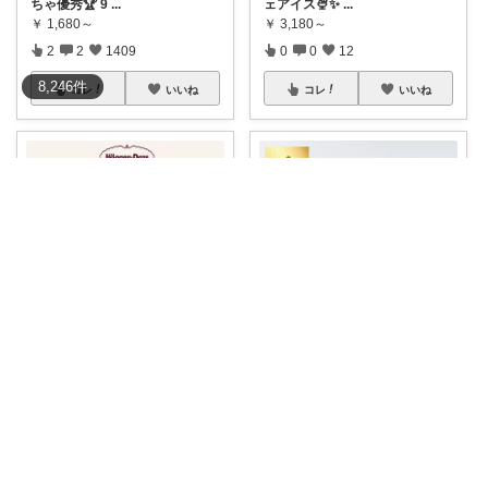
ちゃ優秀🏆 9
...
ェアイス🍨✨
...
￥
1,680～
￥
3,180～
2
2
1409
0
0
12
8,246
件
コレ
いいね
コレ
いいね
ころまる🐕🐈もふもふ愛好家💓
もりくま🧸🎈絵本・スイーツ・酒他🙇
【夏の甘い贈り物🍦】 暑い季
〜☆ひんやり贅沢ｷﾞﾌﾄ🍨☆〜
節、冷たい
...
【GODI
...
￥
4,050
￥
5,400
0
0
21
1
0
543