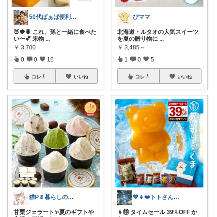
50代ばぁば便利ROOM
ぴママ
🍑🍓🍍 これ、孫と一緒に食べた
北海道・ルタオの人気スイーツ
い〜💕 果物
...
を夏の贈り物に
...
￥
3,700
￥
3,485～
0
0
16
1
0
5
コレ
いいね
コレ
いいね
猫P🌷暮らしの中で見つけたお気に入り
💚👧❤️トトさん 8月🥵
甘栗ジェラート✨夏のギフトや
👧🉐 タイムセール 39%OFF か