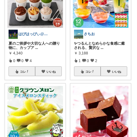
はぴはっぴぃ@7/1ご購入感謝！！
さちお
夏のご挨拶や大切な人への贈り
✨つるんとなめらかな食感に癒
物に、カップア
...
される、贅沢な
...
￥
4,340
￥
3,188
0
0
4
1
0
2
コレ
いいね
コレ
いいね