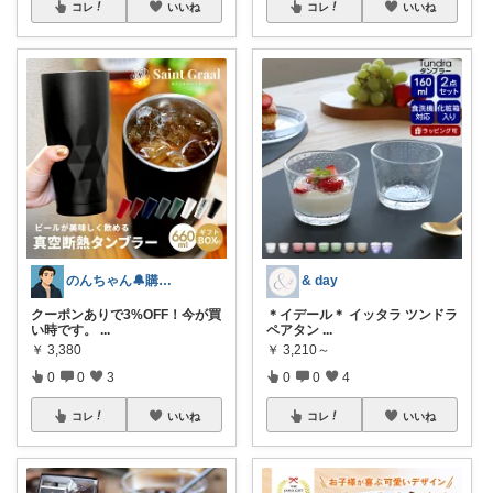
コレ
いいね
コレ
いいね
のんちゃん🔔購入感謝です✨
& day
クーポンありで3%OFF！今が買
＊イデール＊ イッタラ ツンドラ
い時です。
...
ペアタン
...
￥
3,380
￥
3,210～
0
0
3
0
0
4
コレ
いいね
コレ
いいね