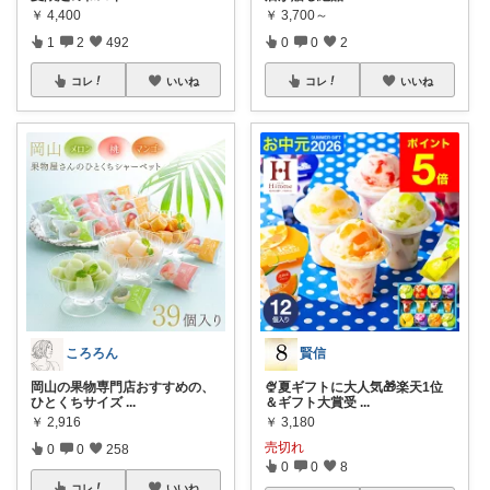
￥
4,400
￥
3,700～
1
2
492
0
0
2
コレ
いいね
コレ
いいね
ころろん
賢信
岡山の果物専門店おすすめの、
🍨夏ギフトに大人気🎁楽天1位
ひとくちサイズ
...
＆ギフト大賞受
...
￥
2,916
￥
3,180
売切れ
0
0
258
0
0
8
コレ
いいね