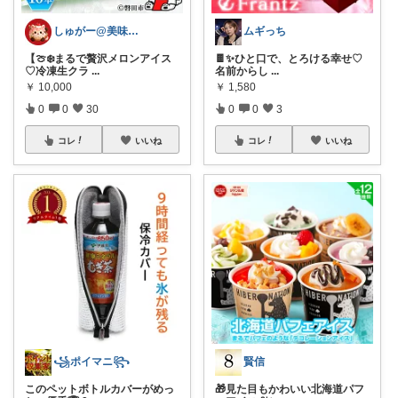
しゅがー@美味しいスイーツや雑貨紹介
ムギっち
【🍈❄️まるで贅沢メロンアイス
🍫✨ひと口で、とろける幸せ♡
♡冷凍生クラ
...
名前からし
...
￥
10,000
￥
1,580
0
0
30
0
0
3
コレ
いいね
コレ
いいね
꧁ポイマニ꧂
賢信
このペットボトルカバーがめっ
🎁見た目もかわいい北海道パフ