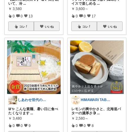
いて、冷
...
イスで楽しめる
...
￥
3,580
￥
3,600～
0
0
13
0
0
17
コレ
いいね
コレ
いいね
しあわせ世代のおすすめ便
HIMAWARI TABLE🌼
🥢✨ こんな素麺、暑い日に食べ
レモンの爽やかさと、北海道バ
たくなります
...
ターの濃厚さ🍋
...
￥
3,480
￥
2,580～
0
0
9
0
0
8