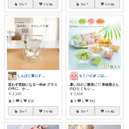
コレ
いいね
コレ
いいね
しんばと暮らす日々
もぐハピ🌿 ごはんのお供ROOM
思わず笑顔になる一杯🌿 グラス
暑い日のご褒美に♡ 果物屋さん
の中に、か
...
のひとくちシ
...
￥
2,150
￥
2,916
3
0
916
3
1
841
コレ
いいね
コレ
いいね