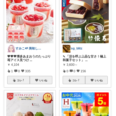
すみこ🍉 美味しいものたくさん🍧
sg_blitz
💖💖💖博多あまおうのたっぷり
🍡「涼を呼ぶ上品な甘さ！極上
苺アイス見つけ
...
和菓子セット」
...
￥
4,104
￥
3,600～
1
0
335
0
0
156
コレ
いいね
コレ
いいね