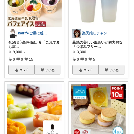
kairi🐾ご縁に感謝𓍯‍
楽天推しチャン
𝟜.𝟝𝟠✩⡱高評価𖠿⸝ 🍦「これで夏
萩焼の美しい風合いが魅力的な
も涼
...
「つぼみフリー
...
￥
9,000～
￥
3,300
0
0
15
0
0
5
コレ
いいね
コレ
いいね