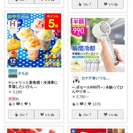
コレ
いいね
さちお
カナチ🌼いつもご覧くださり感謝ꕤ
✨シャリッと新食感！冷凍庫に
常備したいひん
...
⋆⸜🛒セール990円～♪🐧触ってひ
んやり冷
...
￥
3,180
￥
2,780～
売切れ
0
0
5
0
2
1376
コレ
いいね
コレ
いいね