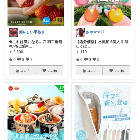
美味しい手抜きママ
さやママ🤍
🍓これは気になる…♡ 羽二重餅
【処分価格】水風船 3個入り 詳
×いちご餡×
...
しくは
...
￥
3,800
￥
110
0
0
7
0
0
5
コレ
いいね
コレ
いいね