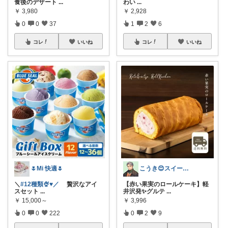
食後のデザート
...
わい
...
￥
3,980
￥
2,928
0
0
37
1
2
6
コレ
いいね
コレ
いいね
🌷Mi 快適🌷
こうき😊スイーツ&生活アイテム
＼
#12種類🍨♥️／
贅沢なアイ
【赤い果実のロールケーキ】軽
スセット
...
井沢発✨グルテ
...
￥
15,000～
￥
3,996
0
0
222
0
2
9