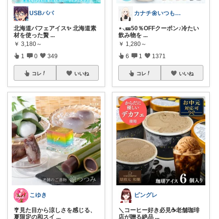
USBパパ
カナチ🌼いつもご覧くださり感謝ꕤ
北海道パフェアイス✨ 北海道素
⋆⸜🎫50％OFFクーポン♪冷たい
材を使った贅
...
飲み物を
...
￥
3,180～
￥
1,280～
1
0
349
6
1
1371
コレ
いいね
コレ
いいね
こゆき
ピングレ
🎐見た目から涼しさを感じる、
＼コーヒー好き必見☕️老舗珈琲
夏限定の和スイ
...
店が贈る絶品
...