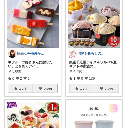
kumo.☁️海外かぶれ/経由感謝です♡
猫P🌷暮らしの中で見つけたお気に入り
🍓フルーツ好きさんに贈りた
銀座千疋屋アイス＆ソルベ✨夏
い、ときめくアイ
...
ギフトや家族の
...
￥
5,600
￥
4,790
0
2
14
1
0
139
コレ
いいね
コレ
いいね