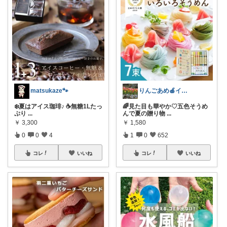
matsukaze🐾
りんごあめ🍎インテリア雑貨🫧🌿
❄️夏はアイス珈琲♪ ☕️無糖1Lたっ
🌈見た目も華やか♡五色そうめ
ぷり
...
んで夏の贈り物
...
￥
3,300
￥
1,580
0
0
4
1
0
652
コレ
いいね
コレ
いいね