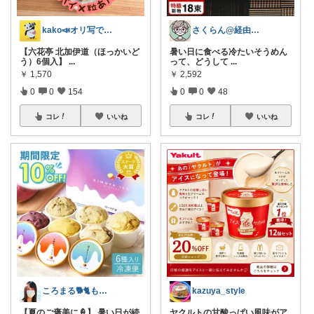
kako📣オリ写で投稿継続中💎会員
さくらん@経由感謝
【六花亭 北加伊道（ほっかいど
暑い日に食べる冷たいそうめん
う）6個入】
...
って、どうして
...
￥
1,570
￥
2,592
0
0
154
0
0
48
コレ
いいね
コレ
いいね
ころまる🐕🐈もふもふ愛好家💓
kazuya_style
【夏のご褒美に🍦】 暑い日が続
ヤクルトの甘酸っぱい風味がア