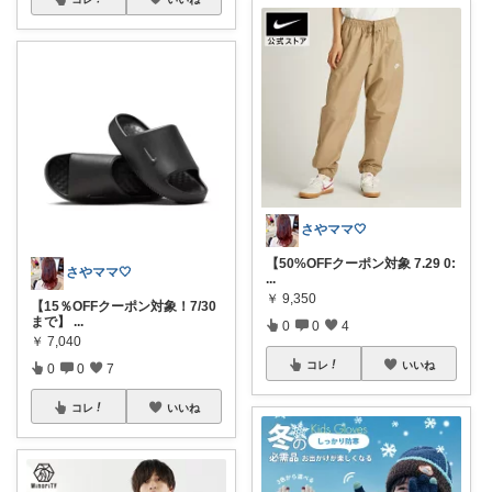
さやママ🤍
【50%OFFクーポン対象 7.29 0:
さやママ🤍
...
￥
9,350
【15％OFFクーポン対象！7/30
まで】
...
0
0
4
￥
7,040
コレ
いいね
0
0
7
コレ
いいね