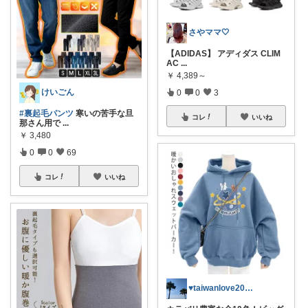
さやママ🤍
【ADIDAS】 アディダス CLIM
AC
...
￥
4,389～
けいごん
0
0
3
#裏起毛パンツ
寒いの苦手な旦
コレ
いいね
那さん用で
...
￥
3,480
0
0
69
コレ
いいね
♥taiwanlove2026♥