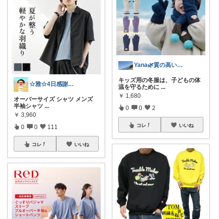
Yana🌿質の高い暮らしのROOM
キッズ用の冬服は、子どもの体
☆雅☆4日感謝です(^^)/
温を守るために
...
￥
1,680
オーバーサイズ シャツ メンズ
半袖シャツ
...
0
0
2
￥
3,960
コレ
いいね
0
0
111
コレ
いいね