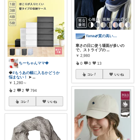
Yana🌿質の高い暮らしのROOM
寒さの日に使う場面が多いの
で、ストライプの
...
￥
2,980
ちーちゃんママ🍓
0
0
13
🍓
#もうあの幅に入るかどうか
コレ
いいね
悩まない！
➤
...
￥
1,280～
2
2
794
コレ
いいね