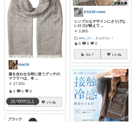
ASAHI room
シンプルなデザインにさりげな
いロゴが映えて
...
￥
3,960
akko_15
...
さんのコレ！
0
0
0
コレ
いいね
machi
服を合わせる時に使うグッチの
マフラーは、冬
...
￥
27,000
0
0
0
10,000
件
以上
コレ
いいね