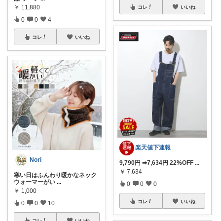
￥
11,880
コレ
いいね
0
0
4
コレ
いいね
楽天値下速報
Nori
9,790円 ➡7,634円 22%OFF
...
￥
7,634
寒い日はふんわり暖かなネック
ウォーマーがい
...
0
0
0
￥
1,000
コレ
いいね
0
0
10
コレ
いいね