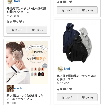
Nori
0
0
3
外出先ではやさしい色や形の服
コレ
いいね
を着たいとき、
...
￥
22,000
0
0
7
コレ
いいね
Nori
寒い日や運動後のリラックスの
ときは、スウェ
...
￥
15,400
machi
0
0
5
寒い日はいつでも使えるよう
コレ
いいね
に、エアータイプ
...
￥
1,000