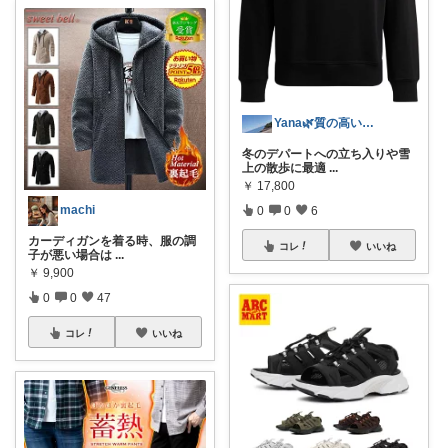
Yana🌿質の高い暮らしのROOM
冬のデパートへの立ち入りや雪
上の散歩に最適
...
￥
17,800
machi
0
0
6
カーディガンを着る時、服の調
コレ
いいね
子が悪い場合は
...
￥
9,900
0
0
47
コレ
いいね