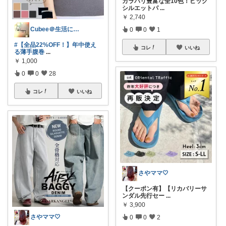
カラバリ豊富な全10色！ビッグ
シルエットパ
...
￥
2,740
Cubee＠生活にhappyと彩を✨
0
0
1
#【全品22%OFF！】年中使え
コレ
いいね
る薄手腹巻
...
￥
1,000
0
0
28
コレ
いいね
さやママ🤍
【クーポン有】【リカバリーサ
ンダル先行セー
...
￥
3,900
さやママ🤍
0
0
2