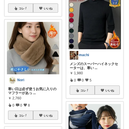
コレ
いいね
machi
メンズのスーパーハイネックセ
ーターは、寒い
...
￥
1,980
Nori
0
0
5
寒い日は必ず使うお気に入りの
コレ
いいね
マフラーがあっ
...
￥
2,760
0
0
8
コレ
いいね