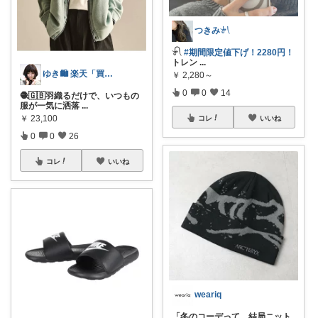
つきみ𓍯
𓍯
#期間限定値下げ！2280円！
トレン
...
ゆき🛍️ 楽天「買ってよかった」を厳選
￥
2,280～
0
0
14
🧶🇬🇧羽織るだけで、いつもの
服が一気に洒落
...
￥
23,100
コレ
いいね
0
0
26
コレ
いいね
weariq
「冬のコーデって、結局ニット