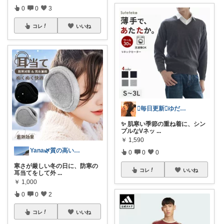
0
0
3
コレ
いいね
🫪毎日更新🫪ゆだむパパ(ママも)
✨ 肌寒い季節の重ね着に、シン
プルなVネッ
...
￥
1,590
Yana🌿質の高い暮らしのROOM
0
0
0
寒さが厳しい冬の日に、防寒の
コレ
いいね
耳当てをして外
...
￥
1,000
0
0
2
コレ
いいね