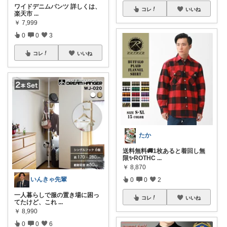
ワイドデニムパンツ 詳しくは、
コレ
いいね
楽天市
...
￥
7,999
0
0
3
コレ
いいね
たか
送料無料🚚1枚あると着回し無
限✨ROTHC
...
￥
8,870
いんきゃ先輩
0
0
2
一人暮らしで服の置き場に困っ
コレ
いいね
てたけど、これ
...
￥
8,990
0
0
6