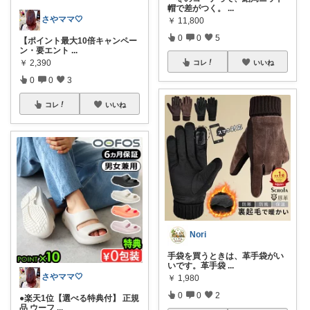
帽で差がつく。
...
さやママ🤍
￥
11,800
0
0
5
【ポイント最大10倍キャンペー
ン・要エント
...
￥
2,390
コレ
いいね
0
0
3
コレ
いいね
Nori
手袋を買うときは、革手袋がい
いです。革手袋
...
さやママ🤍
￥
1,980
0
0
2
●楽天1位【選べる特典付】 正規
品 ウーフ
...