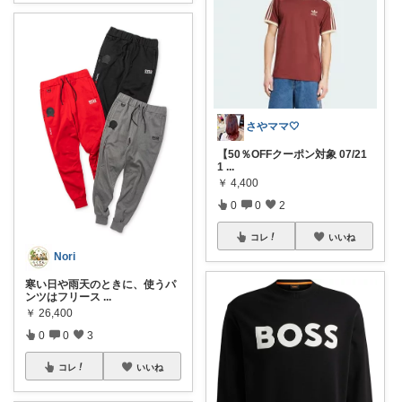
さやママ🤍
【50％OFFクーポン対象 07/21
1
...
￥
4,400
0
0
2
コレ
いいね
Nori
寒い日や雨天のときに、使うパ
ンツはフリース
...
￥
26,400
0
0
3
コレ
いいね