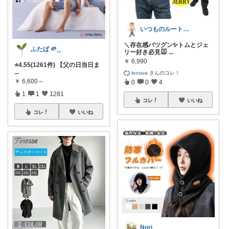
いつものルートでウオーキング
＼存在感バツグン✨トムとジェ
ふたば 🌱⸒⸒
リー好き必見🐭
...
￥
6,990
⭐️4.55(1261件) 【父の日当日ま
...
leosiva
さんのコレ！
￥
6,600～
0
0
4
1
1
1281
コレ
いいね
コレ
いいね
Nori