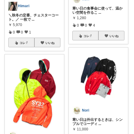
Himari
寒い日の食事会に使って、温か
い空間を作るこ
...
＼秋冬の定番、チェスターコー
￥
1,280
ト。／ 一枚で
...
￥
5,970
0
0
4
0
0
1
コレ
いいね
コレ
いいね
Nori
寒い日は外出するときは、シン
プルでコーディ
...
￥
11,000