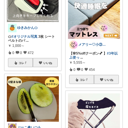
ゆきみかん🍊
🍊
#オリジナル写真
3枚 シート
ベルトのバ
...
メアリー♡小③女の子のママ•᎑•ꕤ
￥
1,000～
0
0
472
【🌸5%offクーポン💕 】
#3年以
上使っ
...
￥
5,555～
コレ
いいね
0
0
454
コレ
いいね
ぶーこ🍇いつもありがとう😊