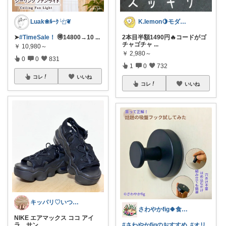
Luak❀ﾙｰｸ ⿻❦
K.lemon🍋モダン+家事楽+🐶
➤
#TimeSale！
🉐14800→10
...
2本目半額1490円🔥コードがゴ
チャゴチャ
...
￥
10,980～
￥
2,980～
0
0
831
1
0
732
コレ
いいね
コレ
いいね
キッパリ♡いつもありがとうございます🌸
さわやかfig🍀食と暮らしを楽しむ
NIKE エアマックス ココ アイ
ラ サン
...
#さわやかfigのおすすめ
#オリ