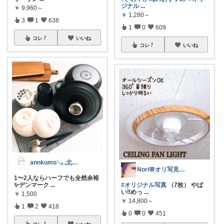
ジナル
...
￥
9,960～
￥
1,280～
3
1
638
1
0
609
コレ
いいね
コレ
いいね
annkumo𓂅 𓈒北欧ゆるミニマル
Nori🌸オリ写見て欲しいなぁ🤭
1〜2人ならハーフでも全然余裕
✨デンマーク
...
#オリジナル写真
（7枚） やば
い‼️めっ
...
￥
1,500
￥
14,800～
1
2
418
0
0
451
コレ
いいね