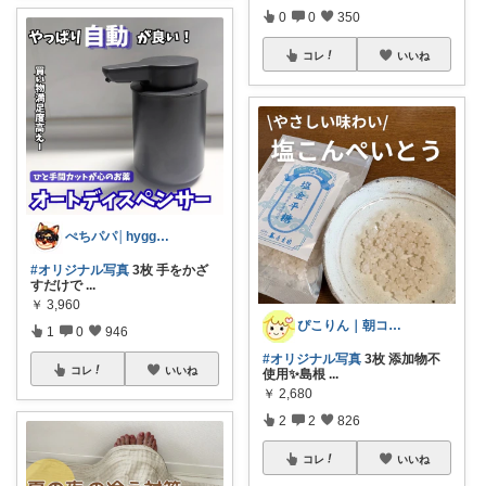
0
0
350
コレ
いいね
ぺちパパ│hyggeな心意気を大切に🌿
#オリジナル写真
3枚 手をかざ
すだけで
...
￥
3,960
ぴこりん｜朝コレ｜良いものを長く🌿
1
0
946
#オリジナル写真
3枚 添加物不
コレ
いいね
使用✨島根
...
￥
2,680
2
2
826
コレ
いいね