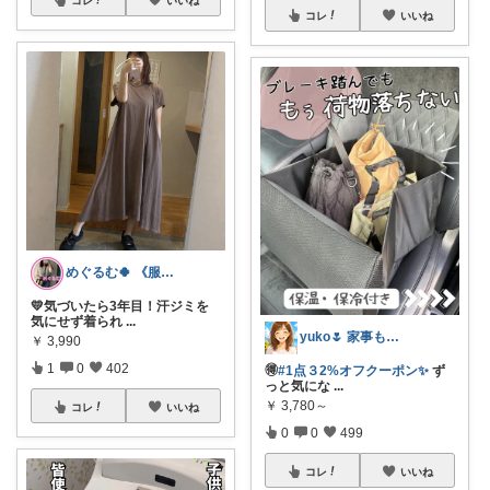
コレ
いいね
めぐるむ🍀 《服と暮らし》朝コレ
💛気づいたら3年目！汗ジミを
気にせず着られ
...
yuko🌷 家事も育児もちょっとラクに
￥
3,990
1
0
402
🉐
#1点３2%オフクーポン✨
ず
っと気にな
...
￥
3,780～
コレ
いいね
0
0
499
コレ
いいね