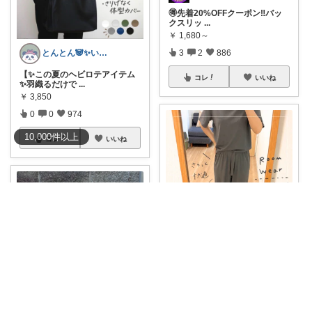
🉐先着20%OFFクーポン‼️バッ
クスリッ
...
￥
1,680～
とんとん🐼✨いいねに感謝です🙇‍♀️
3
2
886
【✨この夏のヘビロテアイテム
コレ
いいね
✨羽織るだけで
...
￥
3,850
0
0
974
10,000
件
以上
コレ
いいね
りー🫧お気に入りのある暮らし🧺
✨
#74%OFF!【3,980円→998円
...
￥
999
ひとみん@子育てと可愛いもの好き⚮̈
0
0
859