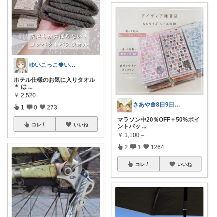
ゆいこっこ🍓いつも感謝です*.
ホテル仕様のお気に入りタオル
＊ は
...
￥
2,520
さあや🌼8日9日有難うございます
1
0
273
マラソン中20％OFF＋50%ポイ
コレ
いいね
ントバッ
...
￥
1,100～
2
1
1264
コレ
いいね