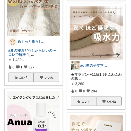
めぐっと暮らし🍋朝コレ&いいね周り
#夏の寝具どうしたらいいの〜
コレで解決
＼
...
￥
1,480～
ao⌇男の子ママの暮らし
0
1
327
🔥マラソン〜11日1:59 ふわふわ
コレ
いいね
の肌
...
￥
3,280
0
0
294
コレ
いいね