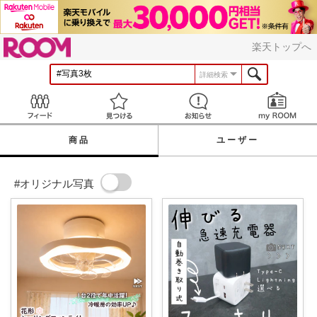
ROOM
楽天トップへ
詳細検索
Feed
見つける
お知らせ
商品
ユーザー
#オリジナル写真