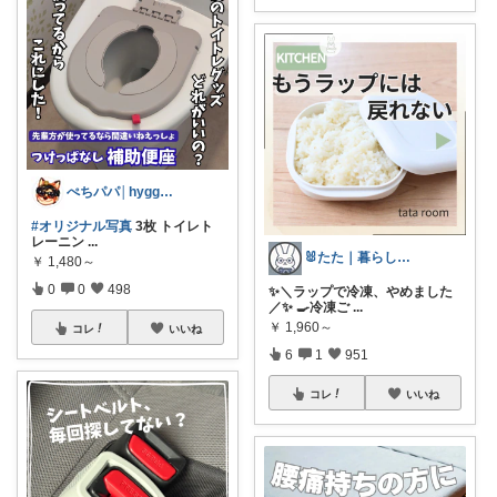
ぺちパパ│hyggeな心意気を大切に🌿
#オリジナル写真
3枚 トイレト
レーニン
...
🐰たた｜暮らしと子育て
￥
1,480～
0
0
498
✨＼ラップで冷凍、やめました
／✨ 🍳冷凍ご
...
￥
1,960～
コレ
いいね
6
1
951
コレ
いいね