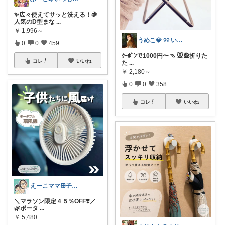
✨広々使えてサッと洗える！🍇
人気のD型まな
...
￥
1,996～
うめこ💎 ୨୧ いつも感謝 ୨୧
0
0
459
ｸｰﾎﾟﾝで1000円〜 ⳹ 🐭🎡折りた
コレ
いいね
た
...
￥
2,180～
0
0
358
コレ
いいね
えーこママꕥ子供達と夏を楽しむぞ☀️
＼マラソン限定４５％OFF❣️／
🌿ポータ
...
￥
5,480