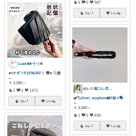
0
0
587
コレ
いいね
Luak❀ﾙｰｸ ⿻❦
➤
#ｸｰﾎﾟﾝで25％OFF！
🉐✨ ⿻形
...
￥
3,380～
めい▷朝コレ⏰コメ挨拶不要🌿
2
2
1371
🌿🏷️
#mei_myphoto📸3枚
#🗣
コレ
いいね
...
￥
3,080～
1
0
639
コレ
いいね