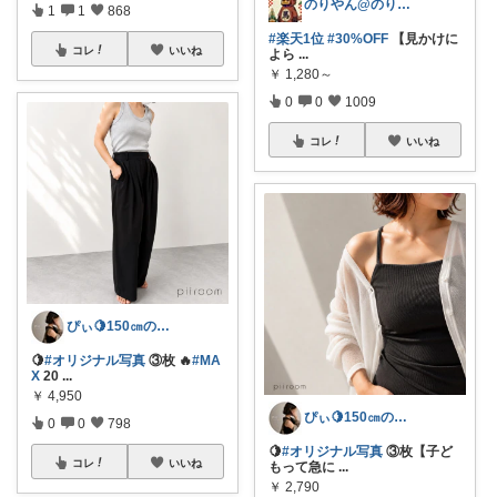
のりやん@のりやんフィギュアを探せ開催中
1
1
868
#楽天1位
#30%OFF
【見かけに
コレ
いいね
よら
...
￥
1,280～
0
0
1009
コレ
いいね
ぴぃ🍋150㎝の心地いい暮らし🧺ˊ˗
🍋
#オリジナル写真
③枚 🔥
#MA
X
20
...
￥
4,950
ぴぃ🍋150㎝の心地いい暮らし🧺ˊ˗
0
0
798
🍋
#オリジナル写真
③枚【子ど
コレ
いいね
もって急に
...
￥
2,790