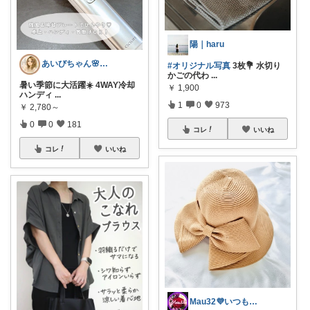
陽｜haru
あいびちゃん🌸２児mama
#オリジナル写真
3枚💐 水切り
かごの代わ
...
暑い季節に大活躍☀️ 4WAY冷却
￥
1,900
ハンディ
...
1
0
973
￥
2,780～
0
0
181
コレ
いいね
コレ
いいね
Mau32💜いつも有難うございます😊