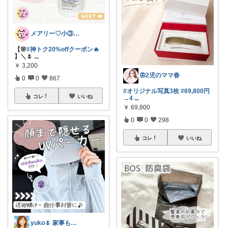
メアリー♡小③女の子のママ•᎑•ꕤ
【🌸
#神トク20%offクーポン🔥
】＼🌷
...
￥
3,200
🦋2児のママ春
0
0
867
#オリジナル写真3枚
#69,800円
コレ
いいね
→4
...
￥
69,800
0
0
298
コレ
いいね
yuko🌷 家事も育児もちょっとラクに