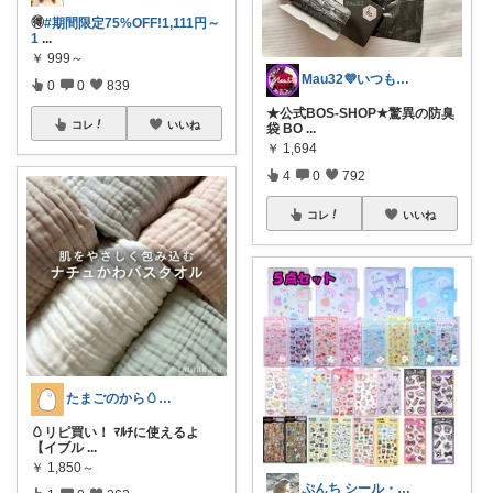
🉐
#期間限定75%OFF!1,111円～
1
...
￥
999～
Mau32💜いつも有難うございます😊
0
0
839
★公式BOS-SHOP★驚異の防臭
コレ
いいね
袋 BO
...
￥
1,694
4
0
792
コレ
いいね
たまごのから🥚ラクに暮らす┊︎育児
🥚リピ買い！ ﾏﾙﾁに使えるよ
【イブル
...
￥
1,850～
ぷんち シール・ファンシー雑貨多め