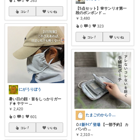
1
0
263
【5点セット】🌸サンリオ第一
コレ
いいね
段のボンボンド
...
￥
3,480
0
0
323
コレ
いいね
にがうりぼう
暑い日の顔・首をしっかりガー
ド☀️ ヤケー
...
￥
2,420
たまごのから🥚ラクに暮らす┊︎育児
0
0
601
🥚
#新ﾀｲﾌﾟ登場
【一部予約】 カ
コレ
いいね
バンの
...
￥
2,310～