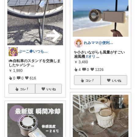
れみママ@便利雑貨¸¸kids
ぶーこ🍇いつもありがとう😊
✨小さいながらも風量がすごい
扇風機
#オリ
...
🚲自転車のスタンドを交換しま
￥
3,480
した✨ ✅シテ
...
4
0
1226
￥
1,980
0
0
616
コレ
いいね
コレ
いいね