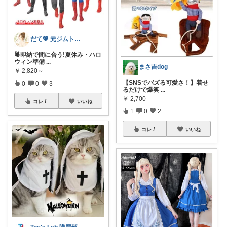
だて💖 元ジムトレーナーママ子育て美容
🕷️即納で間に合う!夏休み・ハロ
ウィン準備
...
まさ吉dog
￥
2,820～
【SNSでバズる可愛さ！】着せ
0
0
3
るだけで爆笑
...
￥
2,700
コレ
いいね
1
0
2
コレ
いいね