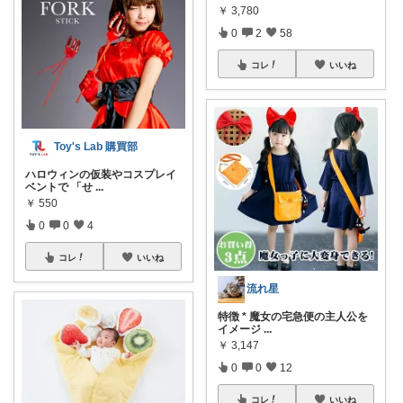
￥
3,780
0
2
58
コレ
いいね
Toy's Lab 購買部
ハロウィンの仮装やコスプレイ
ベントで 「せ
...
￥
550
0
0
4
コレ
いいね
流れ星
特徴 * 魔女の宅急便の主人公を
イメージ
...
￥
3,147
0
0
12
コレ
いいね