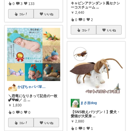
キャビンアテンダント風セクシ
0
3
133
ーコスチューム
...
￥
2,440
コレ
いいね
0
0
2
コレ
いいね
かぼちゃパパ🐰経由購入感謝です♪
＼恐竜になりきって記念の一枚
🦖💚📸／ ニ
...
まさ吉dog
￥
1,830
【SNS映えバツグン！】愛犬・
0
0
0
愛猫が大変身
...
￥
2,880
コレ
いいね
0
0
1