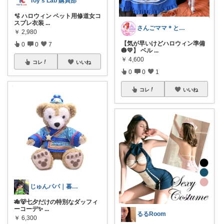
Toy's Lab 購買部
🫧 ハロウィン ペット用修道女コ
スプレ衣装
...
さんごママ＊ときめくプチプラディズニー♡
￥
2,980
【気が早いけどハロウィン準備
0
0
7
🎃💛】 ベル
...
￥
4,600
コレ
いいね
0
0
1
コレ
いいね
じゅんパパ｜暮らしと子育てROOM
🎋🐻七夕だけの特別なダッフィ
ーコーデ✨
...
るるRoom
￥
6,300