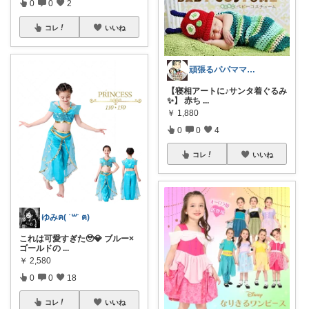
0
0
2
コレ
いいね
頑張るパパママ応援隊@育児・子供用品紹介
【寝相アートに♪サンタ着ぐるみ
✨】 赤ち
...
￥
1,880
0
0
4
コレ
いいね
ゆみฅ( ˙꒳​˙ ฅ)
これは可愛すぎた🥹💎 ブルー×
ゴールドの
...
￥
2,580
0
0
18
コレ
いいね