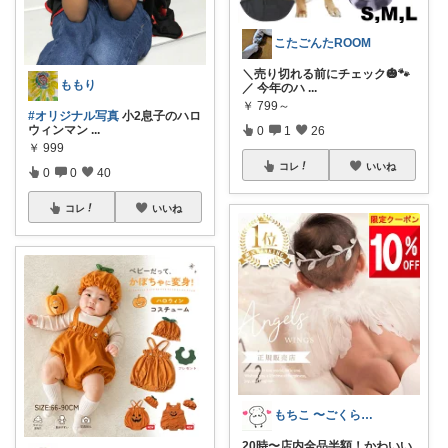
こたごんたROOM
＼売り切れる前にチェック🎃🐾
ももり
／ 今年のハ
...
￥
799～
#オリジナル写真
小2息子のハロ
ウィンマン
...
0
1
26
￥
999
コレ
いいね
0
0
40
コレ
いいね
もちこ 〜ごくらく＆かわいい生活♪
20時〜店内全品半額！かわいい