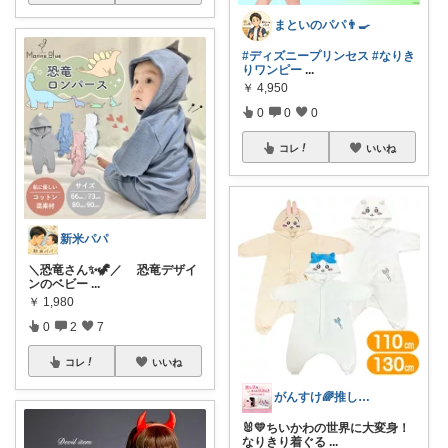
まといのパパ👨‍🍳
#ディズニープリンセス
#なりき
りワンピー
...
￥
4,950
0
0
0
コレ
いいね
新米パパ
＼恐竜さん✨🦖／ 恐竜デザイ
ンのベビー
...
￥
1,980
0
2
7
コレ
いいね
がんすけ🌈推し活×一人暮らし節約ヲタ
🐰💛ちいかわの世界に大変身！
なりきり着ぐる
...