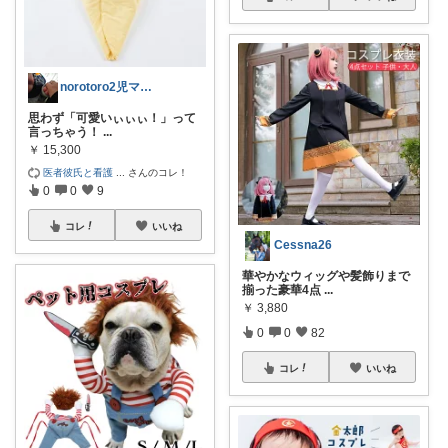
norotoro2児ママ7/28経由感謝
思わず「可愛いぃぃぃ！」って
言っちゃう！
...
￥
15,300
医者彼氏と看護
...
さんのコレ！
0
0
9
コレ
いいね
Cessna26
華やかなウィッグや髪飾りまで
揃った豪華4点
...
￥
3,880
0
0
82
コレ
いいね