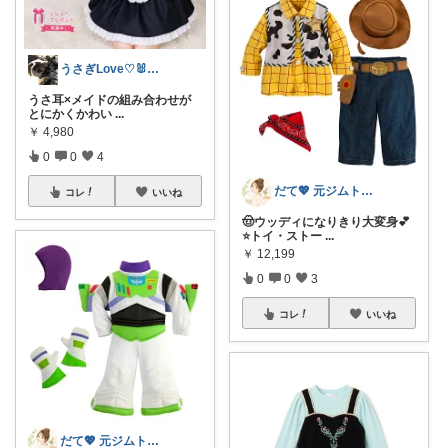
うさぎLove♡🐰みーちゃん🐰
うさ耳×メイドの組み合わせが
とにかくかわい
...
￥
4,980
0
0
4
だて💖 元ジムトレーナーママ子育て美容
コレ
いいね
🤠ウッディになりきり大変身💕
⭐トイ・ストー
...
￥
12,199
0
0
3
コレ
いいね
だて💖 元ジムトレーナーママ子育て美容