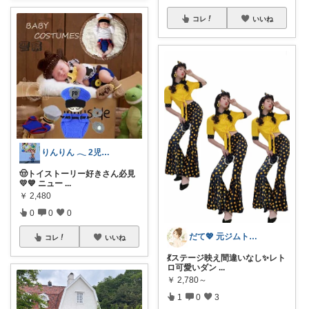
コレ
いいね
りんりん ‪𓂃 2児のママ
🤠トイストーリー好きさん必見
💛💙 ニュー
...
￥
2,480
0
0
0
だて💖 元ジムトレーナーママ子育て美容
コレ
いいね
💃ステージ映え間違いなし✨レト
ロ可愛いダン
...
￥
2,780～
1
0
3