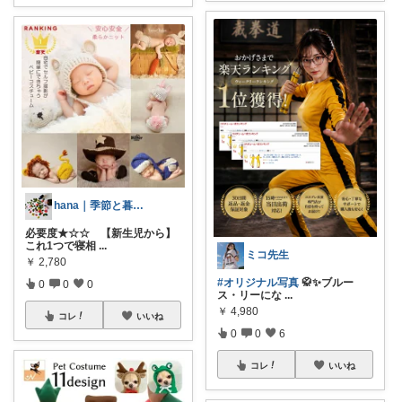
hana｜季節と暮らしの余白だより
必要度★☆☆ 【新生児から】
これ1つで寝相
...
ミコ先生
￥
2,780
#オリジナル写真
🥋✨ブルー
0
0
0
ス・リーにな
...
￥
4,980
コレ
いいね
0
0
6
コレ
いいね