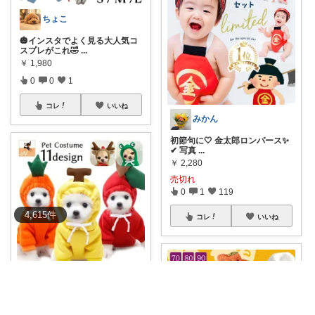
ちょこ
🎃インスタでよく見る大人気コ
スプレがこれ🤣
...
￥
1,980
0
0
1
コレ
いいね
みかん
初節句に🤍 金太郎ロンパース✨
✔ 写真
...
￥
2,280
売切れ
0
1
119
4,615
件
コレ
いいね
ざき
🤏🏻着るだけ変身術。 お散歩も
撮影も、一瞬
...