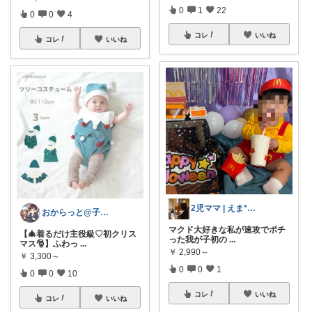
0
1
22
0
0
4
コレ
いいね
コレ
いいね
2児ママ | えま*子育てと暮らし*
おからっと@子育てに余裕を✨
マクド大好きな私が速攻でポチ
【🎄着るだけ主役級♡初クリス
った我が子初の
...
マス🎅】ふわっ
...
￥
2,990～
￥
3,300～
0
0
1
0
0
10
コレ
いいね
コレ
いいね