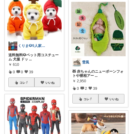
くりま🐶5人家族ママ
送料無料🐶ペット用コスチュー
ム 犬服 ドッ
...
雪風
￥
610
🧸 赤ちゃんのニューボーンフォ
0
0
39
トや寝相アー
...
￥
2,950
コレ
いいね
0
2
39
コレ
いいね