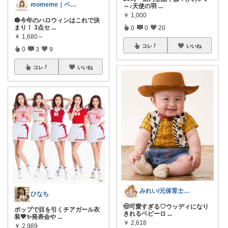
momeme｜ベビー&キッズ専門店
～♪天使の羽
...
￥
1,000
🎃今年のハロウィンはこれで決
まり！ 3点セ
...
0
0
20
￥
1,680～
コレ
いいね
0
3
9
コレ
いいね
みれい/元保育士ママ👶神育児アイテム
ひなち
🤠可愛すぎる♡ウッディになり
ポップで目を引くチアガール衣
きれるベビーロ
...
装💖✨発表会や
...
￥
2,618
￥
2,989