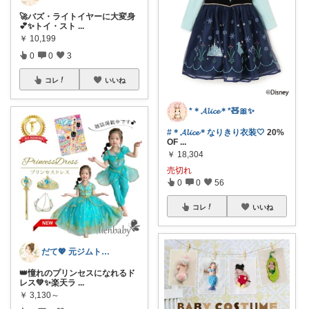
🚀バズ・ライトイヤーに大変身
💕✨トイ・スト
...
￥
10,199
0
0
3
コレ
いいね
*＊𝓐𝓵𝓲𝓬𝓮＊*🧸🎀✨
#＊𝓐𝓵𝓲𝓬𝓮＊なりきり衣装🤍
20%
OF
...
￥
18,304
売切れ
0
0
56
コレ
いいね
だて💖 元ジムトレーナーママ子育て美容
👑憧れのプリンセスになれるド
レス💚✨楽天ラ
...
￥
3,130～