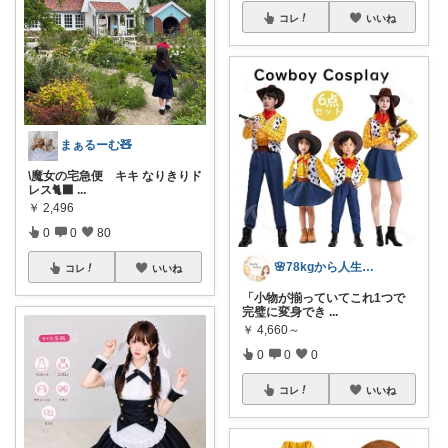
コレ
いいね
まぁるーむ🧸
\魔女の宅急便 キキ なりきりド
レス🐈‍⬛
...
￥
2,496
0
0
80
🌸78kgから人生最後のダイエット挑戦
コレ
いいね
「小物が揃っていてこれ1つで
完璧に変身でき
...
￥
4,660～
0
0
0
コレ
いいね