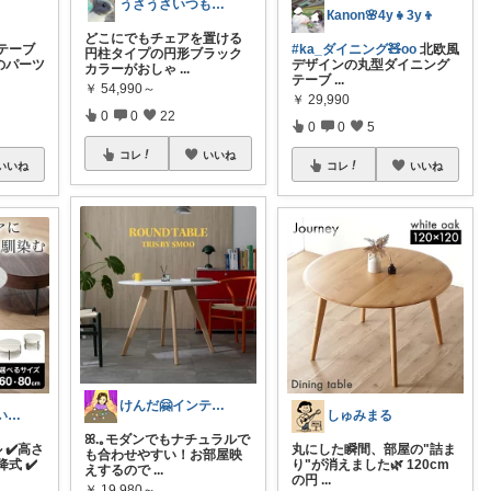
うさうさいつもご訪問ありがとうです🐰✨
Кanon🌸4y👧3y👦
どこにでもチェアを置ける
テーブ
#ka_ダイニング🧸oo
北欧風
円柱タイプの円形ブラック
つのパーツ
デザインの丸型ダイニング
カラーがおしゃ
...
テーブ
...
￥
54,990～
￥
29,990
0
0
22
0
0
5
コレ
いいね
いいね
コレ
いいね
けんだ🤗インテリア多め
みぃ🍎 心地いい暮らし
しゅみまる
ꕤ.｡モダンでもナチュラルで
 ✔️高さ
丸にした瞬間、部屋の"詰ま
も合わせやすい！お部屋映
式 ✔️
り"が消えました🌿 120cm
えするので
...
の円
...
￥
19,980～