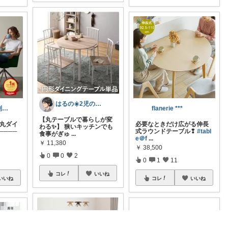
はるの☀️2児のママ𓂃◌𓈒𓐍
おじまる@便利雑貨🧼ファション👚
flanerie ***
【丸テーブルで暮らしが変
 丸ダイ
必要なときだけ広がる伸長
わる✨】 狭いキッチンでも
────
式ラウンドテーブル❢
#tabl
食事がぎゅ
...
e＠f
...
￥
11,380
￥
38,500
0
0
2
0
1
11
コレ
いいね
いいね
コレ
いいね