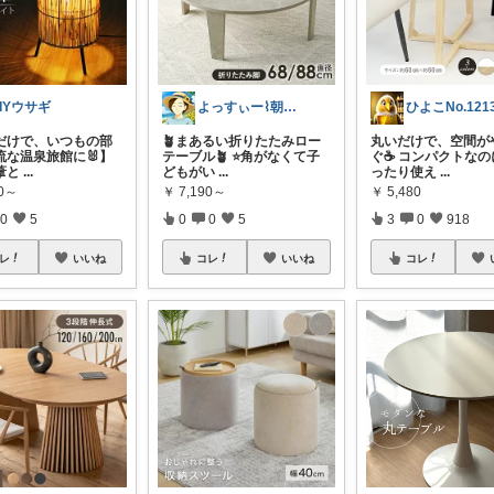
IYウサギ
よっすぃー⌇朝コレ☀楽しい暮らし😇
ひよこNo.121
だけで、いつもの部
🪴まあるい折りたたみロー
丸いだけで、空間が
流な温泉旅館に🐰】
テーブル🪴 ⭐️角がなくて子
ぐ☕️ コンパクトな
葦と
...
どもがい
...
ったり使え
...
50～
￥
7,190～
￥
5,480
0
5
0
0
5
3
0
918
レ
いいね
コレ
いいね
コレ