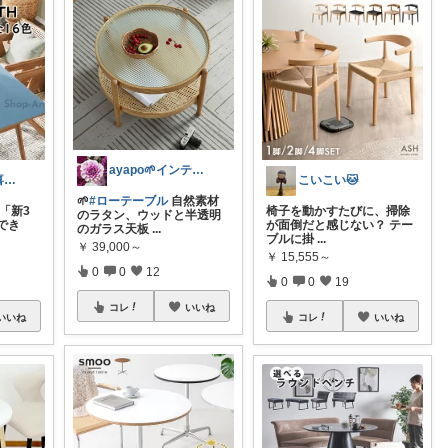
ayapo🌱インテリア&雑貨
みけ｜💠体が喜ぶもの・便利なもの
こいこい🐱
🌱
#ローテーブル
自然素材
「新3
椅子を動かすたびに、掃除
のラタン、ウッドと半透明
でき
が面倒だと感じない？ テー
のガラス天板
...
ブルに掛
...
￥
39,000～
￥
15,555～
0
0
12
0
0
19
コレ
いいね
いいね
コレ
いいね