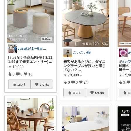
yusuke/ 1〜6日購入感謝♫
こいこい🐱
[もれなく全商品P5倍！8/11
1:59まで※要エントリー]
...
来客があるたびに、ダイニ
🌱
#カ
ングテーブルが狭いと感じ
展開の
￥
10,990
てない？
...
風テー
0
0
13
￥
79,999～
￥
15,
0
0
24
3
コレ
いいね
コレ
いいね
コ