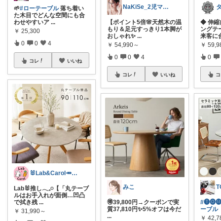
NaKiSe_2児ママ🌸訪問感謝です
🌱
#ローテーブル
落ち着い
た木目でどんな空間にも合
わせやすいア
...
【ポイント5倍🌸天然木の温
◆ 伸
もり＆足元すっきり1本脚が
ングテ
￥
25,300
おしゃれ✨
...
来客に
0
0
4
￥
54,990～
￥
59,
0
0
4
0
コレ
いいね
コレ
いいね
コ
🐰Lab&Carol🥕のｲﾝﾃﾘｱ
みこ
Lab🐰推し𓂃𓈒𓏸【「丸テーブ
ルはお手入れが面倒…凹凸
で拭き残
...
🉐39,800円→クーポンで実
#🅣🅞︎🅜
質37,810円✨5%オフは今だ
ーブル
￥
31,990～
...
￥
42,