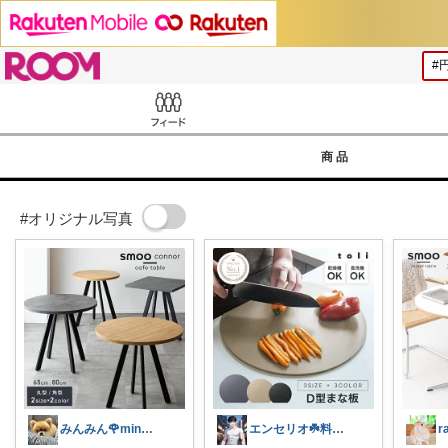
ROOM
Feed
商品
#オリジナル写真
みんみん🌹minminღ
エンセリオ☘️料理を楽しく🍳
r