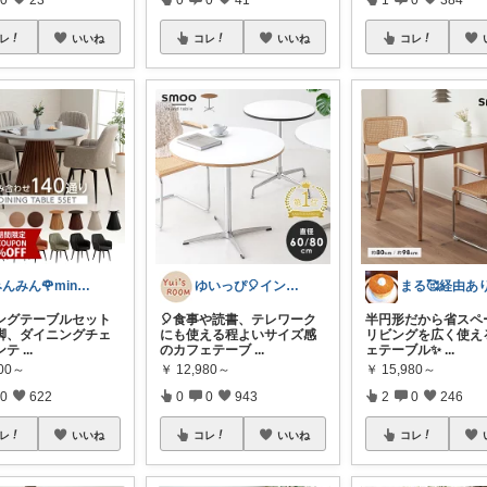
レ
いいね
コレ
いいね
コレ
みんみん🌹minminღ
ゆいっぴ🎈インテリアとファッション
ングテーブルセット
🎈食事や読書、テレワーク
半円形だから省スペ
脚、ダイニングチェ
にも使える程よいサイズ感
リビングを広く使え
ンテ
...
のカフェテーブ
...
ェテーブル✨️
...
800～
￥
12,980～
￥
15,980～
0
622
0
0
943
2
0
246
レ
いいね
コレ
いいね
コレ