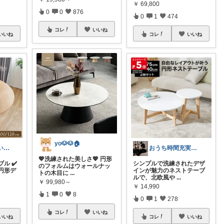
￥
69,800
0
0
876
0
1
474
コレ
いいね
いいね
コレ
いいね
yo🐶🐶🏠
みぃ🍎 心地いい暮らし
おうち時間充実★okamoto Room
💖洗練された美しさ💖 円形
ル ✔️
シンプルで洗練されたデザ
のフォルムはウォールナッ
円形デ
インが魅力のネストテーブ
トの木目に
...
ルで、北欧風や
...
￥
99,980～
￥
14,990
1
0
8
0
1
278
コレ
いいね
いいね
コレ
いいね