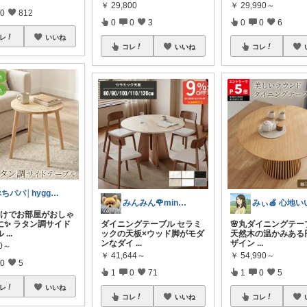
￥
29,800
￥
29,990～
0
812
0
0
3
0
0
6
レ
いいね
コレ
いいね
コレ
ぺちパパ│hyggeな心意気を大切に🌿
みんみん🌹minminღ
だけでお部屋がおしゃ
✨️ ラタン調サイド
ダイニングテーブル セラミ
🌸丸ダイニングテーブ
ル
...
ックの天板×ウッド脚がモダ
天然木の温かみある
ンなダイ
...
ザイン
...
80～
￥
41,644～
￥
54,990～
0
5
1
0
71
1
0
5
レ
いいね
コレ
いいね
コレ