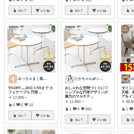
コレ
いいね
コレ
いいね
コ
みっちゃま｜暮らし整うお買い物🌿
たかちゃん🌿シンプルで心地よい暮らし
5%OFF⸝⸝⸝8/11 1:59まで カ
おしゃれな空間づくりに♡
ダイニ
フェテーブル 円形
...
シンプルな円形デザインが
天板、
魅力のマルチテ
...
アをイ
￥
12,980～
￥
12,980～
￥
98,
0
0
10
1
0
892
1
コレ
いいね
コレ
いいね
コ