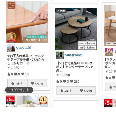
タユタユ🍑
hana🌼room
✨お手入れ簡単で、デスク
やテーブルを傷・汚れから
[マラソ
しっかりガード
...
【5日まで全品10％OFFクー
ポン カ
ポン】センターテーブル✨
8
...
￥
1,280～
高
...
￥
15,
0
0
15
￥
11,990
0
0
3
286
コレ
いいね
コ
10,000
件
以上
コレ
いいね