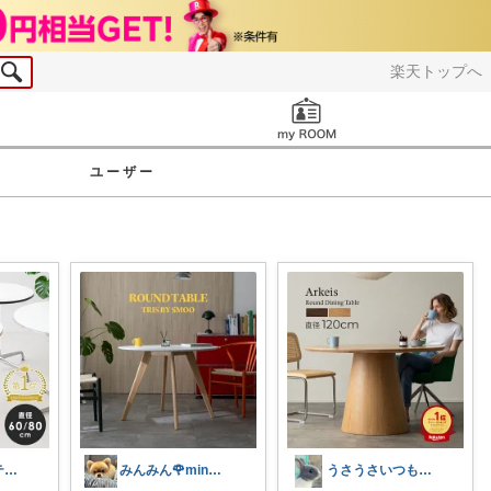
楽天トップへ
お知らせ
ユーザー
けんだ🤗インテリア多め
みんみん🌹minminღ
うさうさいつもご訪問ありがとうです🐰✨