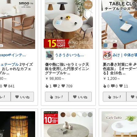
ayapo🌱インテリア&雑貨
うさうさいつもご訪問ありがとうです🐰✨
フェテーブル
2サイズ
傷や熱に強いセラミック天
夏の暑さ対策に🌞 
、おしゃれなカフェ
板を使用した円形ダイニン
色追加」【オーダー
ブル
...
グテーブル✨
...
る】全16色
...
980～
￥
98,800～
￥
1,200～
0
841
1
2
709
0
0
11
レ
いいね
コレ
いいね
コレ