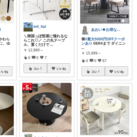
mii_hal
3
あおい🍀お得な商品🍀
＼韓国っぽ部屋に憧れるな
やわら
💟
#最大5000円OFFクーポ
らこれ♡／ この丸テーブ
のに、ゆ
ンあり
08/04まで ダイニン
ル、置くだけで
...
...
￥
12,980～
￥
15,999～
0
0
7
0
0
67
コレ
いいね
いいね
コレ
いいね