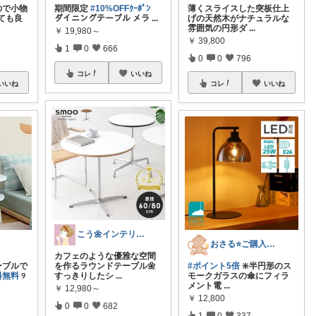
ので小物
期間限定
#10%OFFｸｰﾎﾟﾝ
薄くスライスした突板仕上
ても良
ダイニングテーブル メラ
...
げの天然木がナチュラルな
雰囲気の円形ダ
...
￥
19,980～
￥
39,800
1
0
666
0
0
796
コレ
いいね
いいね
コレ
いいね
こう🌼インテリアと家事＆育児グッズ
おさる⭐ご購入感謝🐹
カフェのような優雅な空間
ーブルで
を作るラウンドテーブル🌼
#ポイント5倍
❇️半円形のス
料無料
୨
すっきりしたシ
...
モークガラスの傘にフィラ
メント電
...
￥
12,980～
￥
12,800
0
0
682
1
0
337