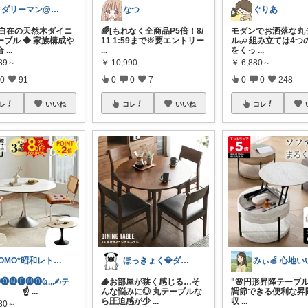
タダリーマン@はてなブロガー
なつ
ぐりあ
縮自在の天然木ダイニ
🌈[もれなく全商品P5倍！8/
モダンでお洒落な丸
ーブル ◆ 家族構成や
11 1:59まで※要エントリー
ル𓂂𓏸 組み立ては4
合
...
...
をくっ
...
989～
￥
10,990
￥
6,880～
0
91
0
0
7
0
0
248
レ
いいね
コレ
いいね
コレ
TOMO*昭和レトロ 📷🍎
ほっきょく💎ダイヤモンド会員💎
︎🅜🅔︎🅜🅞︎︎︎︎Ҩ...✍︎テ
🪵お部屋が狭く感じる…そ
"🌸円形昇降テーブル
☝
...
んな悩みに◎ 丸テーブルな
調節できる便利な昇降
ら圧迫感が少
...
収
...
780～