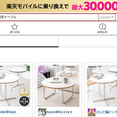
詳細検索
見つける
abbit🐰dept.
Кanon🌸4y👧3y👦