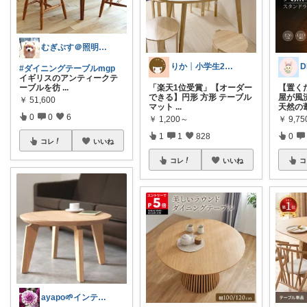
むぎぷす＠照明とインテリアと北欧食器
りか┊小学生2人4人家族2LDK暮らし
D
#ダイニングテーブルmgp
イギリスのアンティークテ
ーブルを彷
...
「楽天1位受賞」【オーダー
【置く
できる】円形 方形 テーブル
屋が風
￥
51,600
マット
...
天然の
0
0
6
￥
1,200～
￥
9,7
1
1
828
0
コレ
いいね
コレ
いいね
コ
ayapo🌱インテリア&雑貨