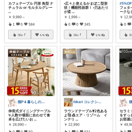
カフェテーブル 円形 角型 ナ
▪️広々と使えるかまぼこ型形
#5%O
チュラル or モルタルグレー
状！機能性抜群！ ▪️刃あたり
フェタ
...
が柔
...
ークな
￥
9,980～
￥
1,996～
￥
12,
1
0
584
0
0
345
0
コレ
いいね
コレ
いいね
コ
猫P🌷暮らしの中で見つけたお気に入り
hikari コレクション見てね✨
伸長式ダイニングテーブル
ラウンドテーブル❣️2色ある
セラミ
✨人数や場面に合わせて食
よ🥰 🎪エア・リゾーム イ
をすっ
卓を広げたいお
...
ンテリ
...
お部屋
￥
28,990～
￥
22,990
￥
49,
0
0
50
1
0
931
0