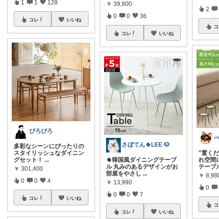
1
1
128
￥
39,800
2
0
0
36
コレ
いいね
コ
コレ
いいね
ぴろぴろ
さぼてん🌵LEE 🐶
多彩なシーンにぴったりの
スタイリッシュなダイニン
"置く
グセット！
...
🌵韓国風ダイニングテーブ
れ空間に
ル 丸みのあるデザインがお
テーブ
￥
301,400
部屋をやさし
...
￥
8,9
0
0
4
￥
13,990
0
0
0
7
コレ
いいね
コ
コレ
いいね