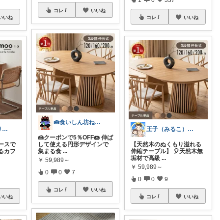
コレ
いいね
いいね
コレ
いいね
🍰食いしん坊ねっこ🍩毎日タロット占い
まる🥰経由ありがとうございます💕✨
王子（みるこ）👑便利グッズ×QOL向上
🍰クーポンで5％OFF🍩 伸ば
ースで
して使える円形デザインで
【天然木のぬくもり溢れる
るカフ
集まる食
...
伸縮テーブル】 🎈天然木無
垢材で高級
...
￥
59,989～
￥
59,989～
0
0
7
0
0
9
コレ
いいね
いいね
コレ
いいね