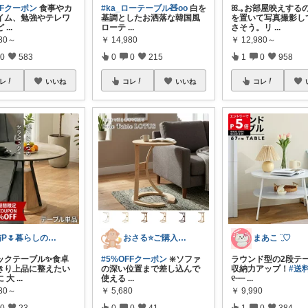
FFクーポン
食事やカ
#ka_ローテーブル🧸oo
白を
ꕤ.｡お部屋映えする
イム、勉強やテレワ
基調としたお洒落な韓国風
を置いて写真撮影し
ど
...
ローテ
...
さそう。リ
...
980～
￥
14,980
￥
12,980～
0
583
0
0
215
1
0
958
レ
いいね
コレ
いいね
コレ
猫P🌷暮らしの中で見つけたお気に入り
おさる⭐ご購入感謝🐹
まあこ ¨̮♡
ックテーブル✨食卓
#5%OFFクーポン
❇️ソファ
ラウンド型の2段テ
きり上品に整えたい
の深い位置まで差し込んで
収納力アップ！
#送
に 大
...
使える
...
୧┈┈
...
980～
￥
5,680
￥
9,990
0
23
0
0
41
1
0
384