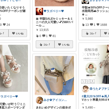
まさみ｜子ども服・水着・季節グッズ🫶
日使いたくなりそう
半額🔥50%OFFクー
 58%OFFクーポンが嬉
水陸両用🌊ラッシュ
💗ラズベリー💗
..
☀️
...
0
￥
5,980
🎀 半額SALE✨ミッキー＆ミ
ニーの大人可愛い💕2WAYパ
0
24
13
1
1688
ール
...
￥
13,915
レ
いいね
コレ
0
1
81
コレ
いいね
#最大20％OFF🔥再
ラズベリー💗
Vカット率最大99.6
みさ💎アイコン変更|子育ても暮らしも
...
大人可愛いが叶う♡ミニ
￥
5,490～
厚底スポーツサンダ
きれいめデザインの保冷ボ