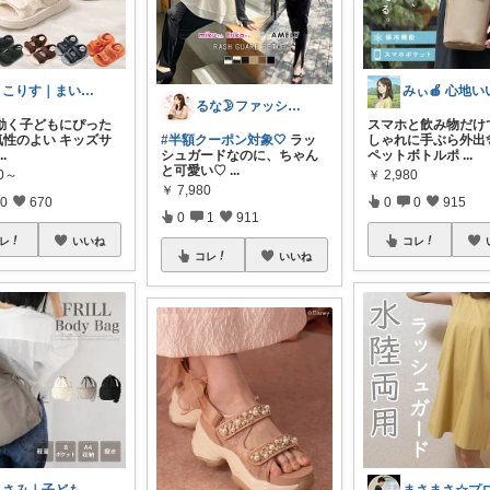
りこりす｜まいにちを楽しく♡
るな🌛ファッション・美容
動く子どもにぴった
スマホと飲み物だけ
気性のよい キッズサ
#半額クーポン対象🤍
ラッ
しゃれに手ぶら外出
...
シュガードなのに、ちゃん
ペットボトルポ
...
と可愛い♡
...
50～
￥
2,980
￥
7,980
0
670
0
0
915
0
1
911
レ
いいね
コレ
コレ
いいね