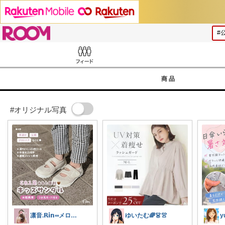
ROOM
Feed
商品
#オリジナル写真
凛音.𝗥𝗶𝗻༝༝メロウな暮らし🧸
ゆいたむ🌈👗👚