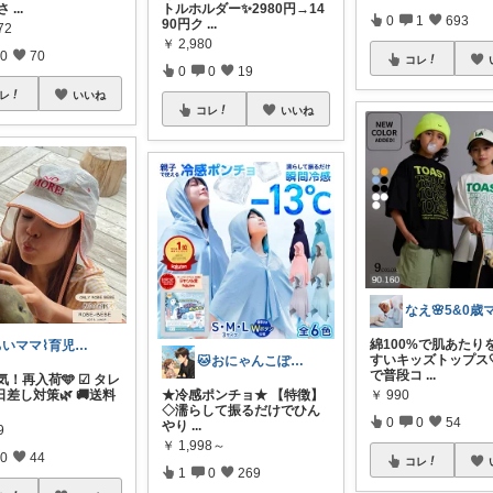
小さ
...
トルホルダー✨2980円→14
0
1
693
90円ク
...
72
￥
2,980
0
70
コレ
0
0
19
レ
いいね
コレ
いいね
なえ🌸5&0歳
綿100%で肌あたり
ちいママ⌇育児グッズ𖤣𖥧𖥣𖡡
すいキッズトップス
🐱おにゃんこぽん＊パパ・子育て・日常
で普段コ
...
人気！再入荷🩵 ☑︎ タレ
￥
990
差し対策🌿 🚚送料
★冷感ポンチョ★ 【特徴】
◇濡らして振るだけでひん
0
0
54
やり
...
9
￥
1,998～
0
44
コレ
1
0
269