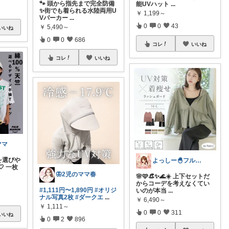
🐾 頭から指先まで完全防備
能UVハット
...
✨街でも着られる水陸両用U
￥
1,199～
Vパーカー
...
0
0
43
￥
5,490～
いいね
0
0
686
コレ
いいね
コレ
いいね
ママ
を選びや
よっしー🐣フルタイム4児ママ
 一枚
🦋2児のママ春
🌸🩷👒✨🌊☀️ 上下セットだ
からコーデを考えなくてい
#1,111円〜1,890円
#オリジ
いのが本当
...
ナル写真2枚
#ダークエ
...
￥
6,490～
￥
1,111～
0
0
311
いいね
0
2
896