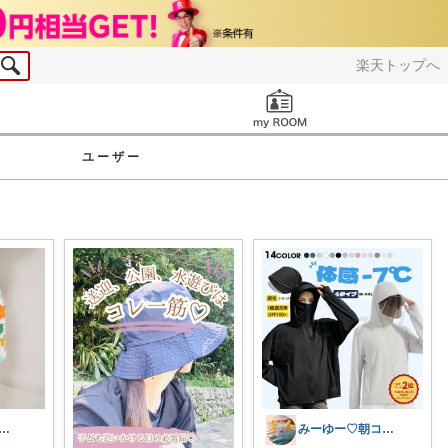
楽天トップへ
お知らせ
ユーザー
nsan／キッズ☆ベビーROOM
みーゆー♡朝コレ♡ママお助け隊