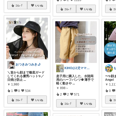
コレ
いいね
コレ
いいね
コ
おつきみつみき🌙
KIHO@2児ママ（👧小5👦小3）
＼首から顔まで徹底ガード
してくれる優秀ハット✨／
息子用に購入した、水陸両
〜✨顔ま
日焼け防止
...
用のハーフパンツ❁ 薄手で
Angel 
軽く動きや
...
￥
1,980
￥
1,1
￥
898～
1
0
534
0
2
2
571
コレ
いいね
コ
コレ
いいね