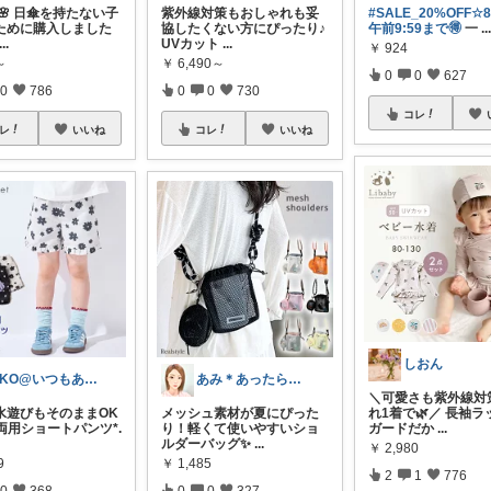
倍🌸 日傘を持たない子
紫外線対策もおしゃれも妥
#SALE_20%OFF☆8/
ために購入しました
協したくない方にぴったり♪
午前9:59まで🉐
一
..
...
UVカット
...
￥
924
～
￥
6,490～
0
0
627
0
786
0
0
730
コレ
レ
いいね
コレ
いいね
しおん
AKO@いつもありがとう🐾໊¨̮✩︎
あみ＊あったら便利がたくさん🛒‼️✨
＼可愛さも紫外線対
水遊びもそのままOK
メッシュ素材が夏にぴった
れ1着で🌿／ 長袖ラ
両用ショートパンツ*.
り！軽くて使いやすいショ
ガードだか
...
ルダーバッグ✨
...
￥
2,980
9
￥
1,485
2
1
776
0
368
0
0
327