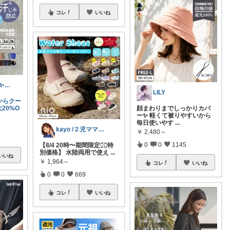
コレ
いいね
すこ🧢kitchen✨interior
LILY
からクー
20%O
顔まわりまでしっかりカバ
ー✨ 軽くて被りやすいから
毎日使いやす
...
kayo /２児ママ・子育てグッズ🌿
￥
2,480～
0
0
1145
【8/4 20時〜期間限定❤️‍🔥特
別価格】 水陸両用で使え
...
いいね
￥
1,964～
コレ
いいね
0
0
669
コレ
いいね