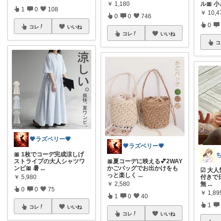
￥
1,180
ル🎀 
1
0
108
￥
10,4
0
0
746
0
コレ
いいね
コレ
いいね
コ
💗ラズベリー💗
💗ラズベリー💗
🎀 1枚でコーデ完成涼しげ
ストライプの大人シャツワ
🎀夏コーデに映える💕2WAY
ンピ🎀 暑
...
かごバッグでお出かけをも
☑︎ 大
っと楽しく
...
￥
5,980
付きで日
￥
2,580
無
...
0
0
75
￥
1,89
1
0
40
1
コレ
いいね
コレ
いいね