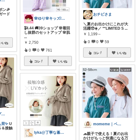
まさまさ☆プロフも見てね✨
ポン🎉
ガード
おチビさま
🌸ゆり🌸キッズ/ベビー/スイーツ/猫
＼夏のお出かけにこれが大
🎖️4.44 🚚39ショップ 🌸着回
活躍🥺☀️／ **LIMITED S
...
し抜群のセットアップ 🌸肌
￥
1,199～
...
0
0
59
￥
2,750
いいね
0
0
761
コレ
いいね
コレ
いいね
🦋うた🎵プチプラでも妥協したくない
入荷✨
U
momeme｜ベビー&キッズ専門店
％＆接触
lyka@丁寧な暮らし
🧢親子で使える！夏のお出
かけがもっと快適になる万