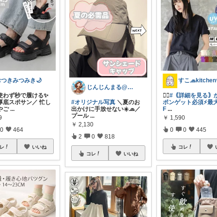
おつきみつみき🌙
じんじんまる@2歳児ママ
使わず秒で履ける✨
❤️‍🔥
#｟詳細を見る｠
厚底スポサン／ 忙し
#オリジナル写真
＼夏のお
ポンゲット必須⚡最大
やご
...
出かけに手放せない☀️🧢／
F
...
プール
...
9
￥
1,590
￥
2,130
0
464
0
0
445
2
0
818
レ
いいね
コレ
コレ
いいね