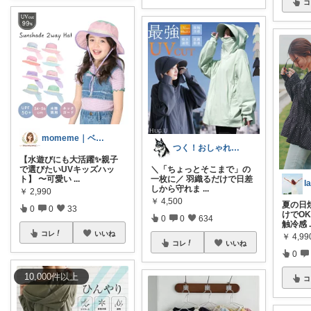
コ
momeme｜ベビー&キッズ専門店
つく！おしゃれな商品や便利な商品をお届け
【水遊びにも大活躍✨親子
で選びたいUVキッズハッ
＼「ちょっとそこまで」の
ト】 〜可愛い
...
一枚に／ 羽織るだけで日差
しから守れま
...
￥
2,990
￥
4,500
夏の日
0
0
33
けでOK
0
0
634
触冷感
コレ
いいね
￥
4,99
コレ
いいね
0
10,000
件
以上
コ