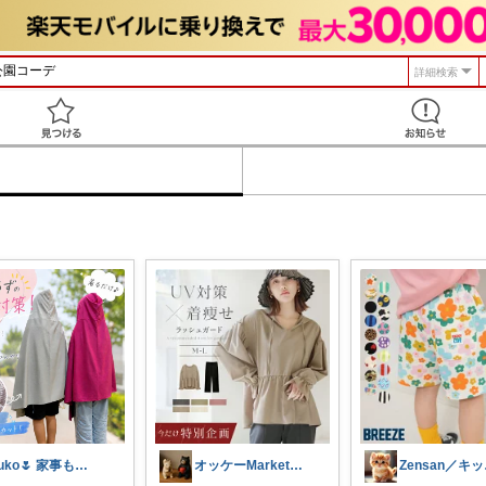
詳細検索
見つける
yuko🌷 家事も育児もちょっとラクに
オッケーMarket🎀🛒
Ze