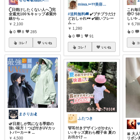
もも🍒敏感肌スキンケア⌇猫ちゃんと一緒
miwa.✂︎ﾏﾏ美容師💎
‎𓊆日焼けしたくない人へ𓊇完
これ毎
全遮光100％キャップ👒紫外
#送料無料🚚
✔️プチプラだけ
🥺🤍
線から
...
どおしゃれ🕶️ ✔️細いフレー
しい✨
.
ム
...
￥
2,100
￥
6,78
￥
1,280
0
8
285
0
0
1
91
コレ
いいね
コ
コレ
いいね
まさりお🏂
ふたつき
🌿日差しが気になる季節の

強い味方！つば付きUVカッ
🐻耳付きデザインがかわい
トパーカー☀
...
い♪キッズ麦わら帽子🌼 夏の
🎀 
お出かけ
...
￥
4,500
リボン