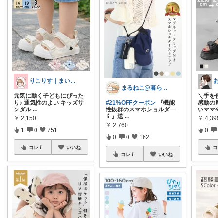
りこりす｜まいにちを楽しく♡
まるねこ@暮らしと子育て🐈️🌸
元気に動く子どもにぴった
＼手を
り♪ 通気性のよい キッズサ
#21%OFFクーポン
『機能
感動の
ンダル
...
性抜群のスマホショルダー
いママ
📱』送
...
￥
2,150
￥
4,39
￥
2,760
1
0
751
0
0
0
162
コレ
いいね
コ
コレ
いいね