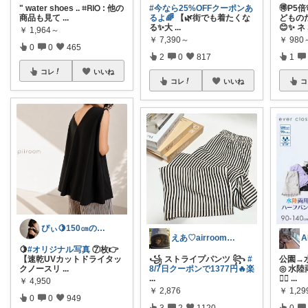
" water shoes .. ⌗𝖱𝖨𝖮 : 他の
#今なら25%OFFクーポンあ
🉐P5
商品も見て
...
るよ🌈
【🌿街でも着たくな
どもの
る✨大
...
😊✨ ネ
￥
1,964～
￥
7,390～
￥
980
0
0
465
2
0
817
1
コレ
いいね
コレ
いいね
コ
ぴぃ🍋150㎝の心地いい暮らし🧺ˊ˗
えあ♡airroom❀ラクして整う暮らし
🍋
#オリジナル写真
⑦枚👉
【速乾UVカットドライタッ
꧁ ストライプパンツ ꧂
#
公園→
クノースリ
...
8/7日クーポンで1377円🔥楽
◎ 水陸
...
🏊‍♂
...
￥
4,950
￥
2,876
￥
1,29
0
0
949
3
2
1120
0