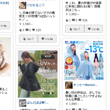
12(水)
🌞 これ、夏の外遊びや送迎
♡ひかるこ♡
.
に本当に頼れる1枚！ 投稿
文はこち
...
＼ 日傘が持てないママの救
￥
1,980～
世主！UV対策つば広ハット
✨ ／
...
1
0
538
￥
1,580～
いいね
コレ
いいね
0
0
228
コレ
いいね
オッケーMarket🎀🛒
策もこ
ッシュ
暑い日の外出は、少しでも
快適に過ごしたいですよね♪
そんな季節
...
ぱんだぱぱ⚽️7日有難うございます
￥
1,998～
0
1
784