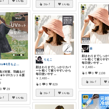
レ
いいね
コレ
いいね
金
顔まわりまでしっか
ー✨ 軽くて被りやす
りえこ
毎日使いやす
...
lara🍀8月もよろしく😊✨
￥
2,480～
顔まわりまでしっかりカバ
ー✨ 軽くて被りやすいから
焼け対策、羽織るだ
0
0
1108
毎日使いやす
...
☀️✨ UVカット＆接
￥
2,480～
...
コレ
0
0
0
829
0
29
コレ
いいね
レ
いいね