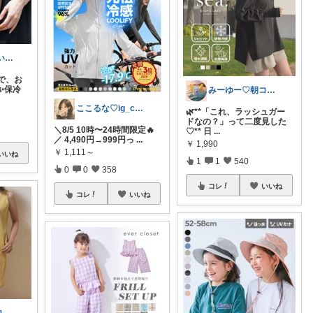
みぃ🍎 心地いい暮らし
で、お
✨保冷
みーゆー♡朝コレ♡ママお助け隊
ここるな♡ig_cona260
🌿**「これ、ラッシュガー
ドなの？」って二度見した
＼8/5 10時〜24時間限定🔥
♡** 日
...
／ 4,490円→999円っ
...
￥
1,990
￥
1,111～
いいね
1
1
540
0
0
358
コレ
いいね
コレ
いいね