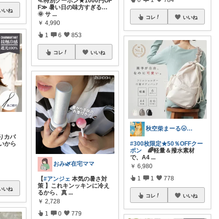
≪特別クーポン★1000円OF
F≫ 暑い日の味方すぎる…
いいね
🌞 サ
...
コレ
いいね
￥
4,990
1
6
853
コレ
いいね
秋空柴まーる🌝優しい暮らしアイテム🐾
りカバ
いから
#300枚限定★50％OFFクー
ポン
🌈軽量＆撥水素材
で、A4
...
おみ🌿在宅ママ
￥
6,980
1
1
778
【
#アンジェ
本気の暑さ対
策 】これキンッキンに冷え
いいね
るから、真
...
コレ
いいね
￥
2,728
1
0
779