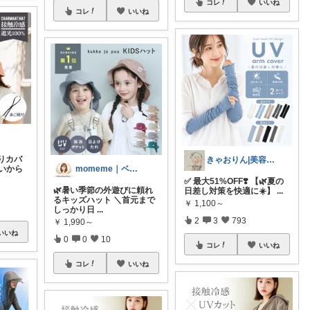
コレ
いいね
コレ
いいね
りカバ
きゃおりん|美容好き3児ママ
momeme｜ベビー&キッズ専門店
いから
✅ 最大51%OFF❣️ 【🌿夏の
🌿暑い季節の外遊びに頼れ
日差し対策を快適に☀️】
...
るキッズハット ＼首元まで
￥
1,100～
しっかり日
...
2
3
793
￥
1,990～
いいね
0
0
10
コレ
いいね
コレ
いいね