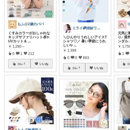
もふ@2歳のパパ
ミライ🌈姉妹ワーママ
くすみカラーがおしゃれな
元気に
キッズサファリハット👒✨
＼ひんやりうれしいアイスT
り♪ 通
UVカット＆
...
シャツ♡／ 暑い季節にうれ
ンダル
しい✨
...
￥
1,280～
￥
1,7
￥
1,399
0
1
212
1
0
0
663
コレ
いいね
コ
コレ
いいね