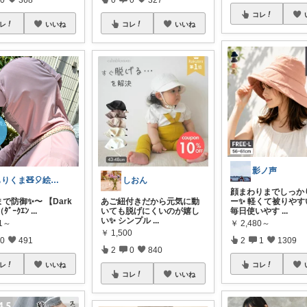
コレ
レ
いいね
コレ
いいね
影ノ声
もりくま🧸🎈絵本・スイーツ・酒他🙇
しおん
顔まわりまでしっか
で防御✨〜 【Dark
あご紐付きだから元気に動
ー✨ 軽くて被りやす
（ﾀﾞｰｸｴﾝ
...
いても脱げにくいのが嬉し
毎日使いやす
...
い✨ シンプル
...
11～
￥
2,480～
￥
1,500
0
491
2
1
1309
2
0
840
レ
いいね
コレ
コレ
いいね