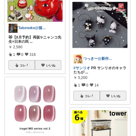
Takenoko@猫関連グッズ中心です！
😻【8月予約】再販✨ニャンコ先
生×日本の民
...
￥
2,580
1
0
316
つっきー@新作アイテム
コレ
いいね
#サンリオ
PR サンリオのキャラ
たちが
...
￥
5,200
1
0
14
コレ
いいね