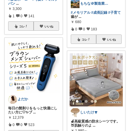
パン
...
もちな＠製造業＆兼業農家（お米）修行中
￥
3,300
#メモリアル
#成長記録
#子育て
1
0
141
歯が
...
￥
680
コレ
いいね
0
0
183
コレ
いいね
よだか
毎日の髭剃りをもっと快適にし
たい方に🤍✨ブ
...
しいたけ🍄
￥
12,379
🍎高級質感の防水シーツです。
0
0
523
🍑肌触りのよ
...
￥
1,980～