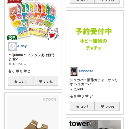
& day
＊Qulmia＊ ノンタンあそぼう
よ 全2
...
￥
16,390～
rinbeese
0
0
2
シュガバニ新作ガチャ！サンリ
コレ
いいね
オ シュガーバ
...
￥
2,680
0
0
34
コレ
いいね