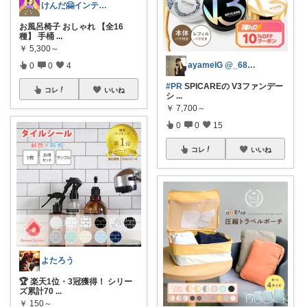
けんだ🤗インテリア多め
お風呂椅子 おしゃれ 【全16
種】 手桶
...
￥
5,300～
ayameIG @_681123517_
0
0
4
#PR
SPICAREの V3ファンデー
コレ
いいね
シ
...
￥
7,700～
0
0
15
コレ
いいね
よたろう
🏆 楽天1位・3冠獲得！ シリー
ズ累計70
...
￥
150～