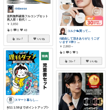
rinbeese
送料無料破格フルコンプセット
再入荷！初代！
...
￥
3,850
0
0
48
コルク🐇買ってよかった！オリジナル写真
#経由して頂きありがとうござ
コレ
いいね
います
#神ト
...
￥
2,860～
0
0
5
コレ
いいね
スマート暮らしラボ
8/11 1:59までポイントアップ▷