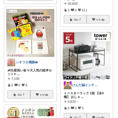
￥
50,600
0
0
611
コレ
いいね
シオリ@感謝🙏
👶出産祝い㊗️ ✨大人気の絵本セ
ット✨
...
￥
7,100
けんだ🤗インテリア多め
0
0
6
トースターラック 2段 【全4
コレ
いいね
種】 おしゃ
...
￥
6,820～
0
0
5
コレ
いいね