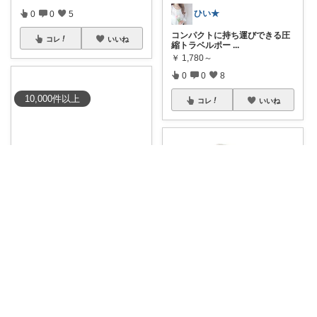
ひい★
0
0
5
コンパクトに持ち運びできる圧
コレ
いいね
縮トラベルポー
...
￥
1,780～
0
0
8
10,000
件
以上
コレ
いいね
けんだ🤗インテリア多め
【全8種】ゴミ箱 45リットル お
しゃれ
...
￥
3,700～
0
0
4
コレ
いいね