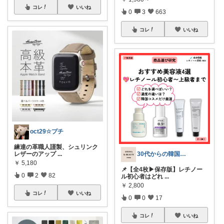
コレ
いいね
0
3
663
コレ
いいね
oct29☆プチ
練達の革職人謹製、シュリンク
レザーのアップ
...
30代からの韓国美容研究室🧪
￥
5,180
📌【全4枚▶保存版】レチノー
0
2
82
ル初心者はどれ
...
￥
2,800
コレ
いいね
0
0
17
コレ
いいね