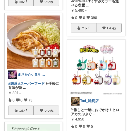
📣50%OFF❣️くすみカラーも選
コレ
いいね
べる😍置
...
￥
5,490～
0
0
390
コレ
いいね
まさたか。8月 7日の経由購入感謝🙏
#麹系
#スーパーフード
✨手軽に
旨味が決
...
￥
891～
0
0
73
Tod_雑貨店
**推しと一緒におでかけ！ヒロ
コレ
いいね
アカのぷぷぐ
...
￥
4,950
0
0
5