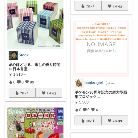
コレ
いいね
Stock
🌿心ほどける、癒しの香り時間
✨ 日本香堂
...
￥
1,210～
0
0
89
books-gori（コミック・本など）
ポケモン30周年記念の超大型画
コレ
いいね
集プロジェク
...
￥
5,500
0
0
4
コレ
いいね