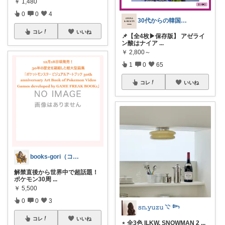
￥
1,480
0
0
4
30代からの韓国美容研究室🧪
コレ
いいね
📌【全4枚▶保存版】 アゼライ
ン酸はナイア
...
￥
2,800～
1
0
65
コレ
いいね
books-gori（コミック・本など）
解禁直後から世界中で超話題！
ポケモン30周
...
￥
5,500
0
0
3
𝚜𝚗.𝚢𝚞𝚣𝚞 𓇢 𓆸
コレ
いいね
⋆ 全3色 ILKW. SNOWMAN 2
...