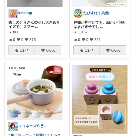
lunlun🍩
たびすけ｜共働きママの時短キッチン
癒しのとりさん😊少し大きめサ
戸棚が片付いても、細かい小物
イズで、スプー
...
はまだ迷子でし
...
￥
800
￥
110～
0
0
376
0
0
351
コレ
いいね
コレ
いいね
マヨネーズ🥚‪🐣✨️お礼はプロフで♪
#富士ホーロー
#可愛い
#ミルク