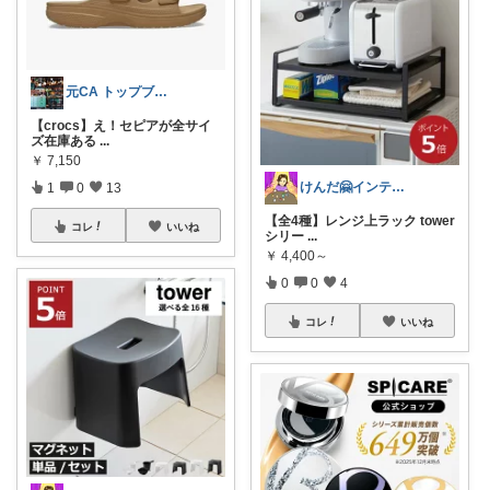
元CA トップブロガーCHIAKI
【crocs】え！セピアが全サイ
ズ在庫ある
...
￥
7,150
けんだ🤗インテリア多め
1
0
13
【全4種】レンジ上ラック tower
コレ
いいね
シリー
...
￥
4,400～
0
0
4
コレ
いいね