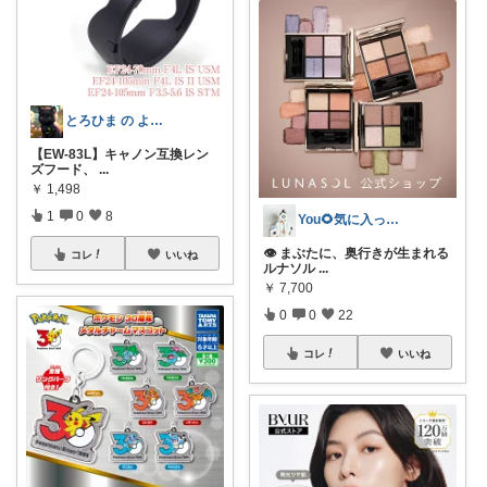
とろひま の よろず屋～お得な商品たち～
【EW-83L】キャノン互換レン
ズフード、
...
￥
1,498
1
0
8
You🌻気に入ったもの正直レビュー
👁 まぶたに、奥行きが生まれる
コレ
いいね
ルナソル
...
￥
7,700
0
0
22
コレ
いいね