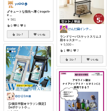
yo🐶🐶🏠
💅キュートな指先へ導くirogel✨
ir
...
￥
561
0
0
8
けんだ🤗インテリア多め
コレ
いいね
ランドリーバスケットスリム 2
段キャスター
...
￥
5,500～
1
0
7
コレ
いいね
ゆか@1m🎀
【2個目半額★マラソン限定】
【wポケット小
...