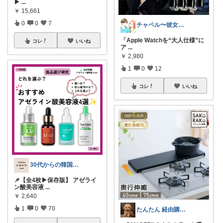
▶︎
...
￥
15,661
0
0
7
チャペル〜彼女と僕のかわいいモノ探し〜
「Apple Watchを“大人仕様”に
コレ
いいね
ア
...
￥
2,980
1
0
12
コレ
いいね
30代からの韓国美容研究室🧪
📌【全4枚▶保存版】 アゼライ
ン酸美容液
...
￥
2,640
1
0
70
たんたん 経由購入ありがとうございます！