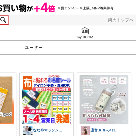
楽天トップへ
お知らせ
ユーザー
なな🌻マラソンまとめコレ作成中✨️
凛音.𝗥𝗶𝗻༝༝メロウな暮らし🧸