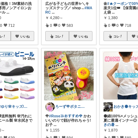
LE価格！3M素材の洗
広がる子どもの世界✨＼キ
🌼
#🔥クーポンで30%
専用ノンアイロンお
ッズステップ／ shop→
#MA
楽天1位👑 【保育園
ール
...
RC
...
え袋
...
0
￥
4,280～
￥
1,380
0
712
0
0
583
0
0
718
レ
いいね
コレ
いいね
コレ
🌸ゆり🌸キッズ/ベビー/スイーツ/猫
ろーず🌹ボタニカルママシール屋さん
40 🎁送料無料 🌸汚れに
🌹
#Roseｺﾚおすすめ🌹
かわ
🟡綿100%×メッシ
ニール製 🌸水拭きで
いいのりで顔が作れちゃう!
夏に最適インナー◎
お子
...
きの暑
...
00～
￥
1,155
￥
1,870
0
639
0
1
594
0
2
589