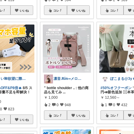
レ
いいね
コレ
いいね
コレ
まい🌺欲望に際限なしフルタイムワーママ
凛音.𝗥𝗶𝗻༝༝メロウな暮らし🧸
%OFF&P8倍🔥
8/5 ス
" bottle shoulder .. : 他の商
#50%オフクーポン
容量不足を即解決！
品も見てみ
...
円📣新色追加 ❤️‍🔥本
￥
1,000
￥
12,560～
0
2
0
948
1
0
432
0
823
コレ
いいね
コレ
レ
いいね