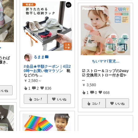
マ
るまま🛍️
うわば
ちいママ⌇育児グッズ𖤣𖥧𖥣𖡡
履き、
#全品★半額クーポン｜4日2
0時〜お買い物マラソン
靴
☑︎ ストロー＆コップの2way
などのち
...
☑︎ 交換用ストロー付き👏✨
...
￥
2,580～
￥
3,580
1
2
836
いいね
1
0
668
コレ
いいね
コレ
いいね