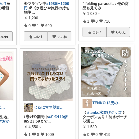
off
👑
🌟マラソン中
#1980⏩1200
" folding parasol .. : 他の商
の着替
円
🌈《水遊びや旅行の持ち
品も見てみ
...
物準
...
￥
1,080～
￥
1,200
1
0
716
0
1
690
コレ
いいね
いいね
コレ
いいね
TENKO ⌇2児のママ＊暮らしを便利に
おかき🟡キッズ、子供服、暑さ対策
じゅにママ🐰🎀2yboyワーママ
《
#tenko水遊びグッズ
》
ュ生地。
\ 🉐ﾏﾗｿﾝ期間中
#ﾎﾟｲﾝﾄ10倍
クーポンあり！防水ポーチ
#おか
8/5 23:59まで
...
♡濡
...
￥
4,550～
￥
1,580
1
0
1009
0
0
419