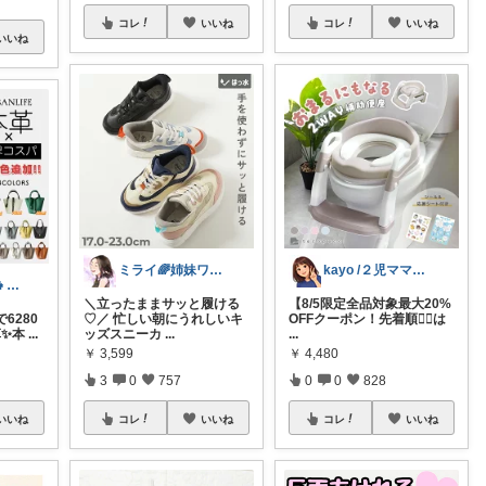
コレ
いいね
コレ
いいね
いいね
ミライ🌈姉妹ワーママ
kayo /２児ママ・子育てグッズ🌿
ぽこまる@3y👧ファッション🌷
＼立ったままサッと履ける
【8/5限定全品対象最大20%
で6280
♡／ 忙しい朝にうれしいキ
OFFクーポン！先着順❤️‍🔥は
革✨本
...
ッズスニーカ
...
...
￥
3,599
￥
4,480
3
0
757
0
0
828
いいね
コレ
いいね
コレ
いいね