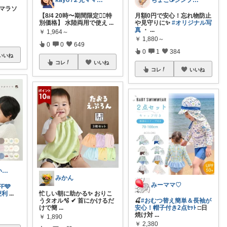
kayo /２児ママ・子育てグッズ🌿
ちょこ☕️シンプルで快適な暮らし🌱
マラソ
【8/4 20時〜期間限定❤️‍🔥特
月額0円で安心！忘れ物防止
別価格】 水陸両用で使え
...
や見守りに✨
#オリジナル写
真
・
...
￥
1,964～
￥
1,880～
0
0
649
0
1
384
いいね
コレ
いいね
コレ
いいね
ふぅママ🧸🫧いつも有難うございます
みかん
みーママ♡
F🩵
便利
...
忙しい朝に助かる✨ おりこ
うタオル🫧 ✔ 首にかけるだ
🍒
#おむつ替え簡単＆長袖が
けで簡
...
安心！帽子付き2点ｾｯﾄ
□日
焼け対
...
￥
1,890
￥
2,380