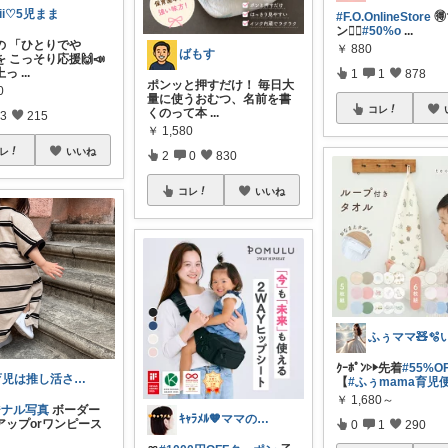
ii♡5児まま
#F.O.OnlineStore

ン🏃‍♀️
#50%o
...
の 「ひとりでや
￥
880
ばもす
 こっそり応援🙌📣
上っ
...
1
1
878
ポンッと押すだけ！ 毎日大
0
量に使うおむつ、名前を書
コレ
くのって本
...
3
215
￥
1,580
レ
いいね
2
0
830
コレ
いいね
ｸｰﾎﾟﾝ▷▶︎先着
#55%OF
育児は推し活さん(元育農さん)
【
#ふぅmama育児
￥
1,680～
ジナル写真
ボーダー
ｷｬﾗﾒﾙ🧡ママのかわいい×ラク育児✼
アップorワンピース
0
1
290