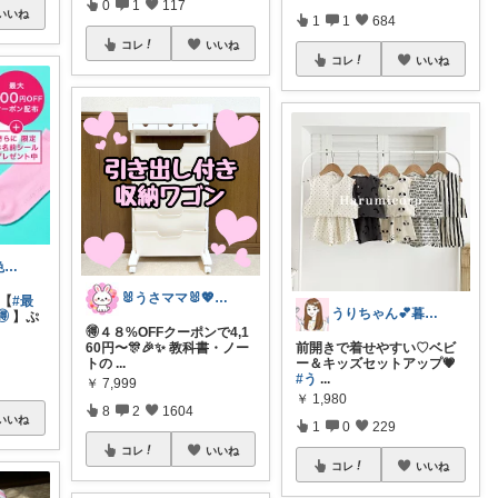
0
1
117
いいね
1
1
684
コレ
いいね
コレ
いいね
にゃるは🌸淡色ベビーキッズマタニティ
🐰うさママ🐰💖キッズ・ママの日常✨
 【
#最
うりちゃん💕暮らし🏡キッズ👶ママ

】ぷ
🉐４８%OFFクーポンで4,1
60円〜🎊🎉✨ 教科書・ノー
前開きで着せやすい♡ベビ
トの
...
ー＆キッズセットアップ💗
#う
...
￥
7,999
￥
1,980
8
2
1604
いいね
1
0
229
コレ
いいね
コレ
いいね