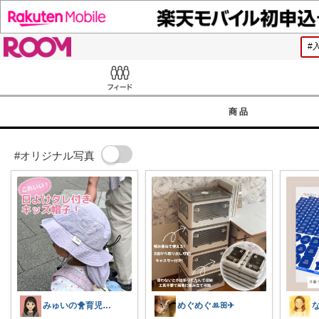
ROOM
Feed
商品
#オリジナル写真
みゅいの🐥育児×時短×コスパ☀️朝コレ
めぐめぐꔛꕤ✈︎