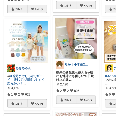
コレ
いいね
コレ
いいね
コ
りか┊小学生2人4人家族2LDK暮らし
あきちゃん
効果◎新生児も使える✨肌
📣
#首元までしっかりｶﾞｰ
にも地球にも優しい✨ 日焼
#🔥15
ﾄﾞ！濡れても着脱しやすく
け止め⛱️
...
マホの
柔らかい！
...
...
￥
2,420
￥
3,160
￥
3,58
2
2
806
1
2
622
0
コレ
いいね
コレ
いいね
コ