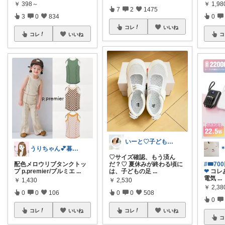
￥
398～
￥
1,98
7
2
1475
3
0
834
0
コレ
いいね
コレ
いいね
コ
いーと♡子ども日用品/スイーツギフト/猫
うりちゃん💕暮らし🏡キッズ👶ママ
♡サイズ確認、もう済ん
配色メロウリブタンクトッ
だ？♡ 夏休みが終わる頃に
#🎟7
プ p.premier/プルミエ
...
は、子どもの足
...
❤︎
コレ
電気
...
￥
1,430
￥
2,530
￥
2,38
0
0
106
0
0
508
0
コレ
いいね
コレ
いいね
コ