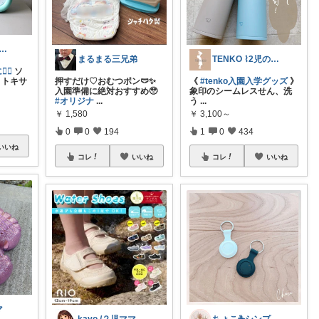
ten ///子育て暮らしの愛用品
まるまる三兄弟
TENKO ⌇2児のママ＊暮らしを便利に
‍🔥
ソ
 トキサ
押すだけ♡おむつポン🩲✨
《
#tenko入園入学グッズ
》
入園準備に絶対おすすめ🥹
象印のシームレスせん、洗
#オリジナ
...
う
...
￥
1,580
￥
3,100～
0
0
194
1
0
434
いいね
コレ
いいね
コレ
いいね
マ