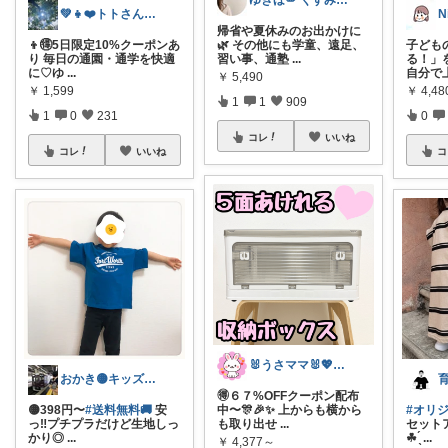
ゆきほ🪽 くすみカラー×小学生ママ
💚👧❤️トトさん 8月🥵
N
帰省や夏休みのお出かけに
👦🉐5日限定10%クーポンあ
🌿 その他にも学童、遠足、
子ども
り 毎日の通園・通学を快適
習い事、通塾
...
る！」を
に♡ゆ
...
自分で
￥
5,490
￥
1,599
￥
4,48
1
1
909
1
0
231
0
コレ
いいね
コレ
いいね
コ
🐰うさママ🐰💖キッズ・ママの日常✨
おかき🟡キッズ、子供服、暑さ対策
🉐６７%OFFクーポン配布
🟡398円〜
#送料無料🚚
安
中〜🎊🎉✨ 上からも横から
#オリ
っ‼️プチプラだけど生地しっ
も取り出せ
...
セット
かり◎
...
☘ ̖́
...
￥
4,377～