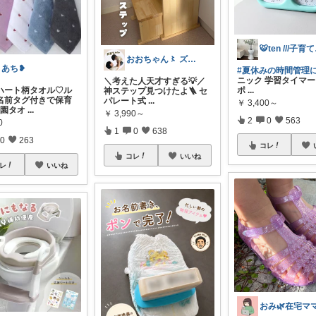
🐯
おおちゃん〻 ズボラママ必見便利アイテム
まあち❥
#夏休みの時間管理に❤️
ニック 学習タイマー
＼考えた人天才すぎる💡／
ハート柄タオル♡ル
ポ
...
神ステップ見つけたよ🪜 セ
名前タグ付きで保育
パレート式
...
￥
3,400～
稚園タオ
...
￥
3,990～
2
0
563
0
1
0
638
0
263
コレ
コレ
いいね
レ
いいね
おみ🌿在宅マ