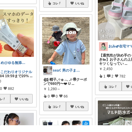
コレ
いいね
おみ🌿在宅マ
【通気性が決め手の
き👟】お子さんの上
まめ@ゆる無添加でミニマル生活☕
キツくなってい
...
￥
2,450
sea☾男の子ままの購入品♩
@こだわりオリジナル
/4 19:59まで20%
...
1
2
782
𓆉 帽子𓈒 𓏸 𓐍 𓂃 𓈒𓏸 🉐クーポ
0
ンで980円〜❤️ U
...
コレ
0
882
￥
1,280～
0
0
66
レ
いいね
コレ
いいね