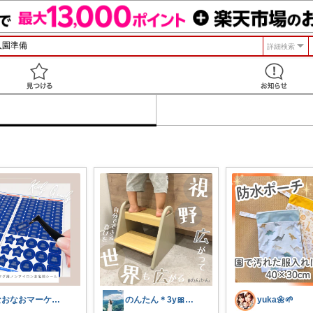
詳細検索
見つける
なおなおマーケット🌻
のんたん＊3y🎀1y👶🏻🍼
yuka🌼🌱‬‪