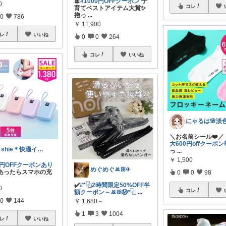
🎀
#1000円OFFクーポン
子
0
コレ
育てベストアイテム大賞✨
抱っ
...
0
786
￥
11,900
レ
いいね
0
0
264
コレ
いいね
＼お名前シール❤️／
大600円offクーポン
＊shie＊快適インテリア＆雑貨グッズ
っ
...
￥
1,500
00円OFFクーポンあり
めぐめぐꔛꕤ✈︎
あったらスマホの充
0
0
98
✔️
#*⿻2時間限定50%OFF半
0
コレ
額クーポン～ꔛ‬ꕤⓂ︎*⿻
...
0
144
￥
1,680～
1
3
1004
レ
いいね