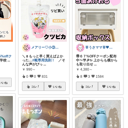
メアリー♡小③女の子のママ•᎑•ꕤ
🐰うさママ🐰💖キッズ・ママの日常✨
5%offク
＼🌷もっと早く買えばよか
🉐６７%OFFクーポン配布
学校
...
った…
#靴専用洗剤！
／そ
中〜🎊🎉✨ 上からも横から
んな声がぴっ
...
も取り出せ
...
￥
990～
￥
4,380～
0
0
831
8
3
1584
いいね
コレ
いいね
コレ
いいね