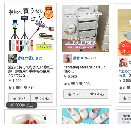
皆様の優しさに感謝です✨happyミルク
凛音.𝗥𝗶𝗻༝༝メロウな暮らし🧸
旅行に持って行きたい😃‼️三
" rotating storage cart .. :
脚一脚兼用✨手持ちの使用
他の
...
#まめ
だけではな
...
写真
【8
￥
6,980
￥
1,200
￥
3,58
4
0
903
1
0
519
0
コレ
いいね
コレ
いいね
コ
10,000
件
以上