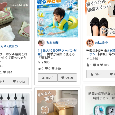
るまま🛍️
yuka🌼🌱‬‪
なん🌷2歳男の子ママ⿻*.アイコン変更
#【最大40％OFFクーポン対
👑楽天1位👑 🌼
#🔥3
ffクーポン🔥結局これ
象】
両手が自由に使える
ーポン
【参観日等の
やすくて戻っちゃう
「着る浮
...
￥
1,860～
ル
...
￥
2,980
1
0
819
50～
0
0
849
1
814
コレ
コレ
いいね
レ
いいね