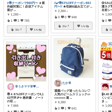
#🉐クーポンで980円〜
🌷紫
#✔️🉐63%OFFクーポン883
🌻SA
外線対策に！必須アイテム
円〜!!
★収納&組み立てが
...
濯タグ
紫が
...
名前シ
￥
2,384～
￥
1,280～
￥
1,00
0
0
948
1
2
785
0
コレ
いいね
コレ
いいね
コ
たか🐰
🐰うさママ🐰💖キッズ・ママの日常✨
通園バッグ迷ったらコレ♡
🉐４８%OFFクーポンで4,1
人気のビームスリュック▭
🎖️4.
42円🎊🎉✨ 教科書・ノート
▭▭▭▭ 通
...
くいビ
の収
...
き
...
￥
6,380
￥
7,966
￥
1,0
0
1
641
6
0
1506
0