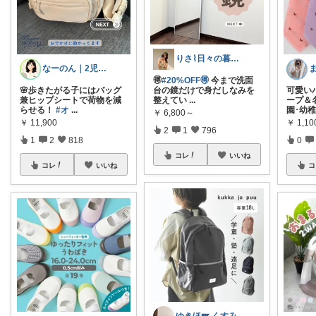
りさ⌇日々の暮らしをちょっと素敵に
なーのん｜2児ワーママ＊育児/時短
🉐
#20%OFF🉐
今まで洗面
🌸歩きたがる子にはバッグ
台の鏡だけで身だしなみを
可愛い
兼ヒップシートで荷物を減
整えてい
...
ープ＆
らせる！
#オ
...
園･幼
￥
6,800～
￥
11,900
￥
1,10
2
1
796
1
2
818
0
コレ
いいね
コレ
いいね
コ