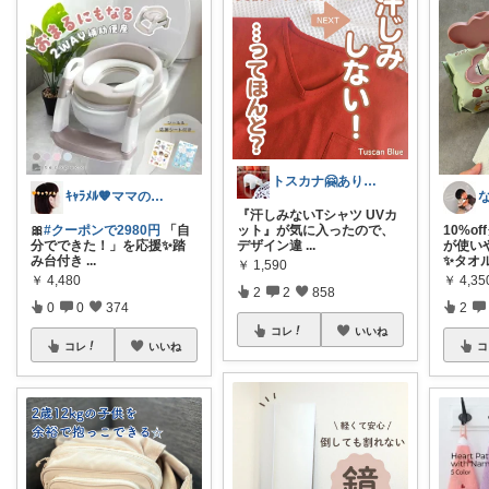
トスカナ🤗ありがとうございます💕
ｷｬﾗﾒﾙ🧡ママのかわいい×ラク育児✼
『汗しみないTシャツ UVカ
🎀
#クーポンで2980円
「自
ット』が気に入ったので、
10%o
分でできた！」を応援✨踏
デザイン違
...
が使い
み台付き
...
✨タオ
￥
1,590
￥
4,480
￥
4,3
2
2
858
0
0
374
2
コレ
いいね
コレ
いいね
コ