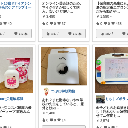
ト10倍
#ナイアシン
オンライン英会話のため、
【保育園の先生にも人
#毛穴ケア
#ラブミー
マイク付きが欲しくて購
夏の新定番エプロン】
入。安いけど使い
...
だから動きや
...
0
￥
3,480
￥
1,580～
0
40
0
0
37
0
0
438
レ
いいね
コレ
いいね
コレ
つぶ@学校勤務しながら配信中♪
ico·͜·♡超敏感肌
あれ？また財布ないやw 学
校の先生をしていると、 意
·͜·♡コスパ最高の優
🌼子どものお絵描き
外と校内
...
ビーソープ 家族みん
し！汚れない☺️💓
￥
5,480
...
せて…何度も
...
0
0
14
￥
3,574
0
16
0
0
7