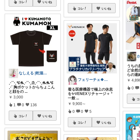
コレ
いいね
コレ
いいね
うちの
ど全然
なしえる |乾涸びたマーメイド
らの連
フェリーチェ🍀いいね購入ありがとう🌸
￥
4,89
⋰⋱🫧🐬⋰⋱⛱️⋰⋱🐬🐬🫧
⋰ 胸ポケットからちょこん
0
着る医療機器で極上の休息
と顔をの
...
を✨VENEXリチャージ＋ *
￥
3,000
一般
...
コ
￥
9,900～
1
0
136
0
0
5
コレ
いいね
コレ
いいね