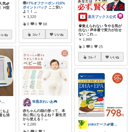
🉐
#7%オフクーポン
#10%
気🌿
ポイントバック
ここ安い
 H型
よ！！
...
楽天ブックス公式
￥
3,320
0
0
68
🧠覚えられない 🌀やる気が
出ない 💭本番で実力が出せ
ない これ
...
コレ
いいね
いいね
￥
1,980
3
0
25
コレ
いいね
🌸黒衣れいあ🎮
もも｜ズボラママの購入品紹介🌼
赤ちゃんの頭の形って、本
にもよ
当に気になるよね？ 新生児
何度も消
から使える！
...
yokoナース🌿健康美容/ふるさと納税
￥
2,280
0
0
7