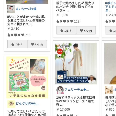
親子で始めました💕 別売り
#ポイン
のパンチで切り取ってペタ
アミド
まいなー♪3y娘
ペタ✂️
...
タ
...
￥
1,320
￥
2,42
転ぶことが多かった娘の靴
を変えてほしいと保育園の
0
0
112
0
先生に頼まれて
...
￥
3,410
コレ
いいね
コ
0
0
716
コレ
いいね
フェリーチェ🍀いいね購入ありがとう🌸
n
1枚でリラックス＆疲労回復
毎月購入
✨VENEXワンピース * 着て
しいベ
どんぐりのmama☆子育てグッズ
寝
...
なで使
￥
17,600
￥
860
＼知ってほしい！がたっぷ
り詰まった1冊📚✨／ ✽小学
0
0
15
1