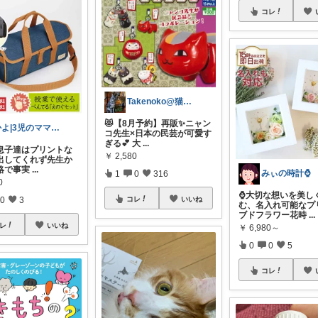
コレ
Takenoko@猫関連グッズ中心です！
😻【8月予約】再販✨ニャン
かよ|3児のママ子育てに奮闘中
コ先生×日本の民芸が可愛す
ぎる💕 大
...
息子達はプリントな
￥
2,580
出してくれず先生か
絡で事実
...
みぃの時計⌚
1
0
316
0
⌚大切な想いを美し
0
3
コレ
いいね
む、名入れ可能なプ
ブドフラワー花時
...
レ
いいね
￥
6,980～
0
0
5
コレ