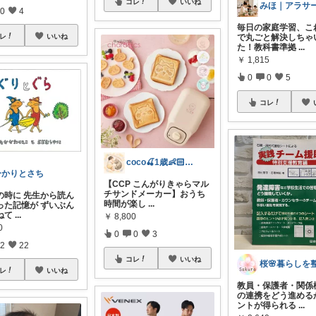
コレ
いいね
0
4
毎日の家庭学習、こ
レ
いいね
で丸ごと解決しちゃ
た！教科書準拠
...
￥
1,815
0
0
5
コレ
coco🍒1歳👶🏻5歳🐈
ひかりとさち
【CCP こんがりきゃらマル
チサンドメーカー】おうち
の時に 先生から読ん
時間が楽し
...
った記憶が ずいぶん
ねて
...
￥
8,800
0
0
0
3
2
22
コレ
いいね
レ
いいね
教員・保護者・関係
の連携をどう進める
ントが得られる
...