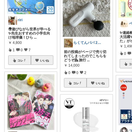
riri
🌍遊びながら世界が学べる
✨連絡
✨先生おすすめの小学生向
大活躍
け地球儀！ひら
...
た」が
￥
4,800
らくてんパパ 2人の子供たちのために
￥
1,49
1
0
7
前の投稿がページで売り切
0
れてしまったのでこちらを
どうぞ💁 旅行
...
コレ
いいね
コ
￥
14,000
0
0
2
コレ
いいね