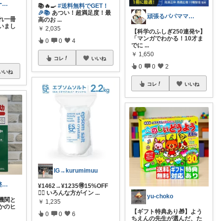
みほ｜アラサー主婦｜共働き｜2児育児中
📚🔥🍳
#送料無料でGET！
🎉📚
あつい！超満足度！最
頑張るパパママ応援隊@育児・子供用品紹介
れ一冊
高のお
...
いまし
￥
2,035
【科学のふしぎ250連発✨】
「マンガでわかる！10才ま
0
0
4
でに
...
￥
1,650
コレ
いいね
0
0
2
いいね
コレ
いいね
IG→kurumimuu
桜🌸暮らしを整える元教員
¥1462→¥1235🉐15%OFF
❤️‍🔥 いろんな方がイン
...
yu-choko
機関と
￥
1,235
かのヒ
【ギフト特典あり🎁】よう
0
0
6
ちえんの先生が選んだ、た