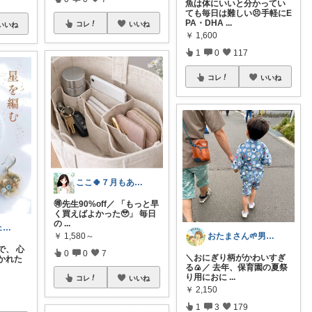
魚は体にいいと分かってい
ても毎日は難しい😣手軽にE
PA・DHA
...
コレ
いいね
いいね
￥
1,600
1
0
117
コレ
いいね
ここ🍀７月もありがとう🍀
🉐先生90%off／ 「もっと早
く買えばよかった🥹」 毎日
の
...
ポンパドルチェ＆カッパーカナ(•Ӫ•)
おたまさん🌱男の子ママ
￥
1,580～
で、 心
0
0
7
＼おにぎり柄がかわいすぎ
かれた
る🍙／ 去年、保育園の夏祭
り用におに
...
コレ
いいね
￥
2,150
1
3
179