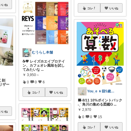
いいね
コレ
いいね
むうらし本舗
☕️💖 レイズホエイプロテイ
ン、カフェオレ風味を試し
てみたいな
...
￥
3,950～
く刻
0
0
6
リザー
You_e 👦🏻5歳息子
コレ
いいね
🟦-8/11 10%ポイントバック
˗ˏˋ 角川の集める図鑑G
...
￥
2,970
いいね
0
0
15
コレ
いいね