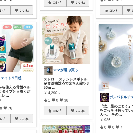
コレ
いいね
レ
いいね
コレ
ママが選ぶ買ってよかった🌸育児🌸防災
フェイト 5日感謝です😊
ストロー ステンレスボトル
🌸食洗機対応で楽ちん🤗✨ 3
から使える骨盤ベル
50m
...
くタイプ✨ ☆履くだ
￥
4,290～
しい
...
1
0
38
2
『汝、星のごとく』
0
76
をごっそり持ってい
コレ
いいね
人へ。 その
...
レ
いいね
￥
935
0
0
7