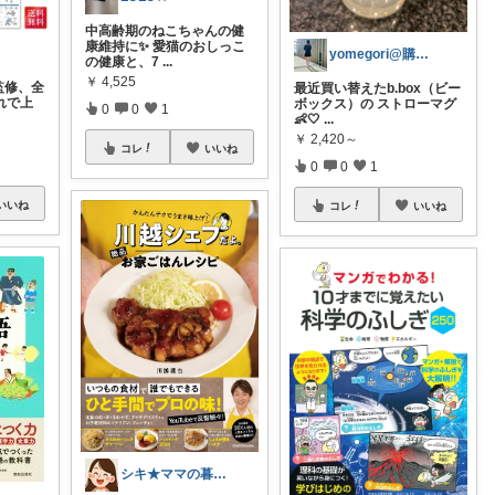
中高齢期のねこちゃんの健
康維持に✨ 愛猫のおしっこ
yomegori@購入品オリ写🍬
の健康と、7
...
￥
4,525
監修、全
最近買い替えたb.box（ビー
れで上
ボックス）の ストローマグ
0
0
1
👶🤍
...
￥
2,420～
コレ
いいね
0
0
1
いいね
コレ
いいね
シキ★ママの暮らし、キッズ