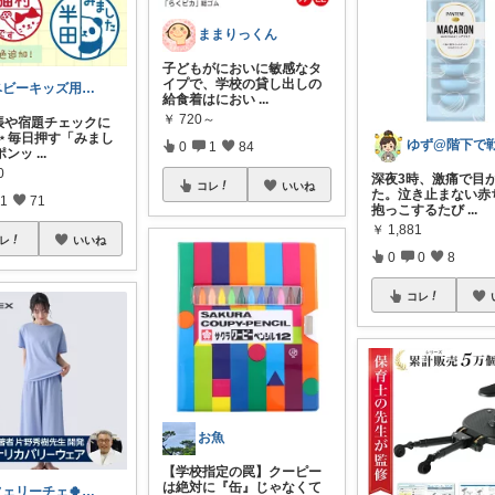
ままりっくん
子どもがにおいに敏感なタ
イプで、学校の貸し出しの
ベビーキッズ用品⭐︎日用品
給食着はにおい
...
￥
720～
帳や宿題チェックに
✨ 毎日押す「みまし
0
1
84
ポンッ
...
0
深夜3時、激痛で目
コレ
いいね
た。泣き止まない赤
1
71
抱っこするたび
...
￥
1,881
レ
いいね
0
0
8
コレ
お魚
【学校指定の罠】クーピー
は絶対に『缶』じゃなくて
フェリーチェ🍀いいね購入ありがとう🌸