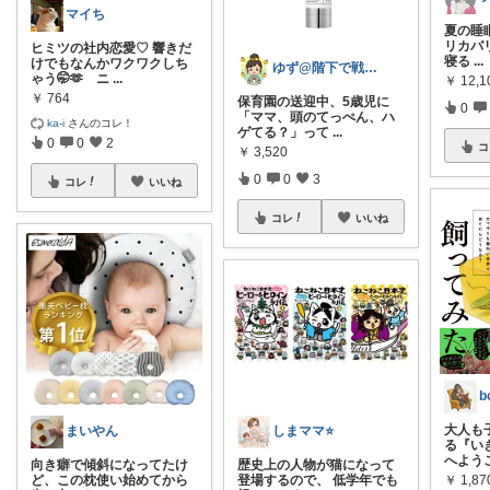
マイち
夏の睡
リカバリ
ヒミツの社内恋愛♡ 響きだ
寝る
...
けでもなんかワクワクしち
ゆず@階下で戦う主婦
ゃう🤭🫶 ニ
...
￥
12,
￥
764
保育園の送迎中、5歳児に
0
「ママ、頭のてっぺん、ハ
ka-i
さんのコレ！
ゲてる？」って
...
0
0
2
コ
￥
3,520
0
0
3
コレ
いいね
コレ
いいね
大人も
しまママ⭐
まいやん
る『い
へよう
歴史上の人物が猫になって
向き癖で傾斜になってたけ
登場するので、 低学年でも
￥
1,87
ど、この枕使い始めてから