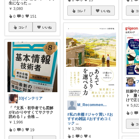
生になった
...
￥
3,080
コレ
いいね
コ
0
0
151
コレ
いいね
妊娠中
ト 履
33∫インテリア
けで正
M_Recommend🏊🍉🍧🦦
￥
5,62
「『文系・初学者でも図解
がわかりやすくてサクサク
0
#私の本棚
#ジャケ買い
#お
読める！』合格
...
すすめ雑誌
#おすすめコミ
￥
1,996
ック
...
コ
￥
1,760
0
0
19
0
0
4