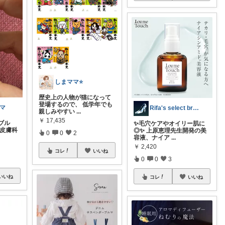
しまママ⭐
歴史上の人物が猫になって
登場するので、 低学年でも
ママ
Rifa's select branch
親しみやすい
...
￥
17,435
ブル
✨毛穴ケアやオイリー肌に
く皮膚科
◎✨ 上原恵理先生開発の美
0
0
2
容液、ナイア
...
￥
2,420
コレ
いいね
0
0
3
いいね
コレ
いいね