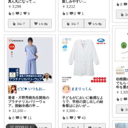
親しみやすい
...
真ん丸になって
...
0
￥
3,212
￥
3,298
0
0
1
0
2
9
コ
コレ
いいね
コレ
いいね
幼稚園
でもら
年を重
ままりっくん
ピピ🍀 いつもお立ち寄りありがとう🥰
￥
1,32
子どもがにおいに敏感なよ
著者・片野秀樹先生開発の
0
うで、学校の貸し出しの給
プラチナリカバリーウェ
食着はにおいが
...
ア。接触冷感の半
...
コ
￥
3,300～
￥
12,100～
0
2
43
0
0
11
10,000
件
以上
コレ
いいね