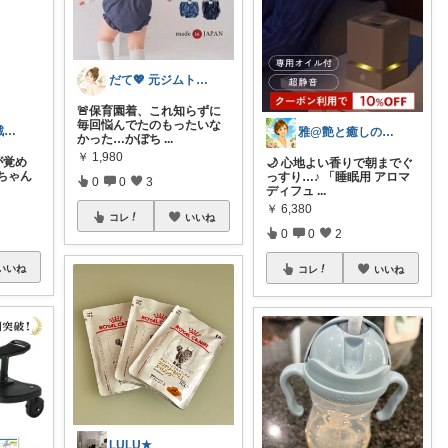
だて💖 元ジムトレーナーママ子育て美容
🚨保育園着、これ知らずに
毎回悩んでたのもったいな
ゆず@階下で戦う主婦
雅@艶と癒しの開運セカンドライフ
かった…かぼち
...
￥
1,980
が覚め
🌙 心地よい香りで朝までぐ
ちゃん
っすり…♪ 「睡眠用 アロマ
0
0
3
ディフュ
...
￥
6,380
コレ
いいね
0
0
2
いいね
コレ
いいね
LULU★