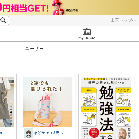
楽天トップへ
お知らせ
ユーザー
まどか 👦👧2児のママ
のびちゃん♡korati