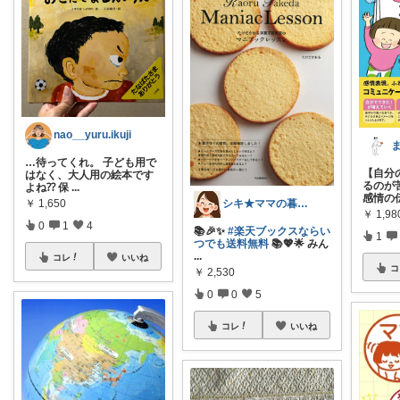
nao__yuru.ikuji
…待ってくれ。 子ども用で
【自分
はなく、大人用の絵本です
るのが
よね⁇ 保
...
感情の
￥
1,650
シキ★ママの暮らし、キッズ
￥
1,98
0
1
4
📚🎉✨
#楽天ブックスならい
1
つでも送料無料
📚💖🌟 みん
...
コレ
いいね
コ
￥
2,530
0
0
5
コレ
いいね