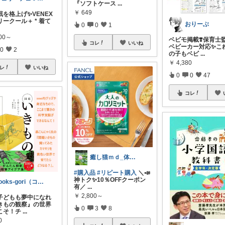
『ソフトケース
...
￥
649
眠を格上げ✨VENEX
ークール＋ * 着て
おりーぶ
0
0
1
100～
ベビモ掲載❣️保育士
コレ
いいね
ベビーカー対応✨こ
0
2
の子もベビ
...
￥
4,380
レ
いいね
0
0
47
コレ
癒し猫ｍｄ_体調不良につきゆっくりです；
#購入品
#リピート購入
＼📣
神トク✨10％OFFクーポン
books-gori（コミック・本など）
有／
...
￥
2,800～
子どもも夢中になれ
きもの観察』の世界
0
3
8
こそ！チ
...
0