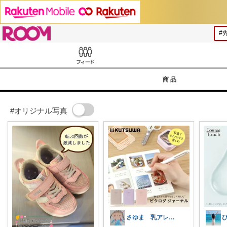
ROOM
Feed
商品
#オリジナル写真
さゆま 乳アレっ子ママ｜知育×子育てグッ