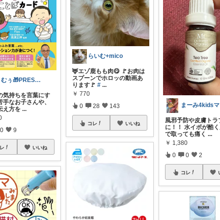
らいむ+mico
🦌エゾ鹿もも肉😋 🚩お肉は
スプーンでホロッの動画あ
まむぅ🎁PRESENT LUVIT.
ります🚩
#
...
￥
770
の気持ちを言葉にす
苦手なお子さんや、
まーみ4kids
0
28
143
伝え方を
...
0
風邪予防や皮膚トラ
コレ
いいね
に！！ 水イボが酷
0
9
で取っても痛く
...
￥
1,380
レ
いいね
0
0
2
コレ