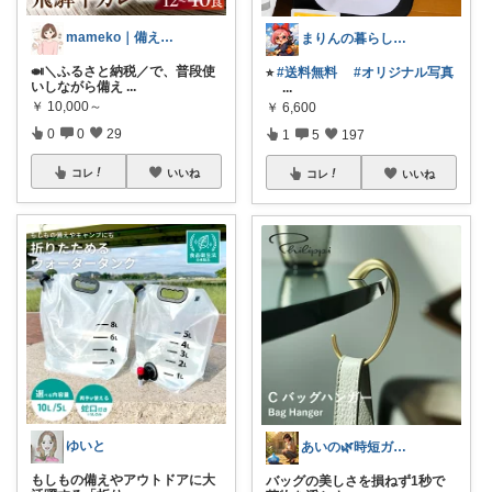
mameko｜備える暮らし
まりんの暮らしと体整え癒しROOM🌈
🍛＼ふるさと納税／で、普段使
⭐︎
#送料無料
#オリジナル写真
いしながら備え
...
...
￥
10,000～
￥
6,600
0
0
29
1
5
197
コレ
いいね
コレ
いいね
ゆいと
あいの🌿時短ガジェットと賢い暮らし
もしもの備えやアウトドアに大
バッグの美しさを損ねず1秒で