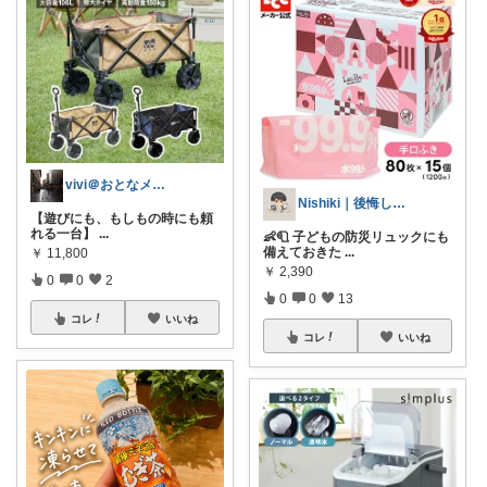
vivi＠おとなメンズ館
Nishiki｜後悔しない家と暮らし
【遊びにも、もしもの時にも頼
れる一台】
...
👶🧻 子どもの防災リュックにも
備えておきた
...
￥
11,800
￥
2,390
0
0
2
0
0
13
コレ
いいね
コレ
いいね