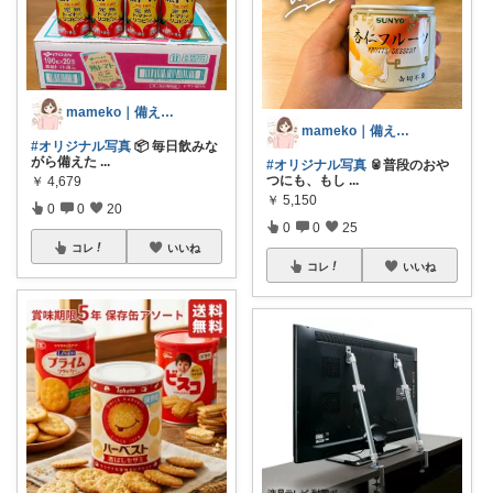
mameko｜備える暮らし
mameko｜備える暮らし
#オリジナル写真
📦 毎日飲みな
がら備えた
...
#オリジナル写真
🥫普段のおや
つにも、もし
...
￥
4,679
￥
5,150
0
0
20
0
0
25
コレ
いいね
コレ
いいね