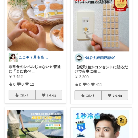
ここ🍀７月もありがとう🍀
ゆばり|経由感謝🌿
非常食のレベルじゃない✨ 普通
【楽天1位✨コンセントに貼るだ
に「また食べ
...
けで火事に備
...
￥
7,452
￥
3,300
0
0
12
0
0
411
コレ
いいね
コレ
いいね