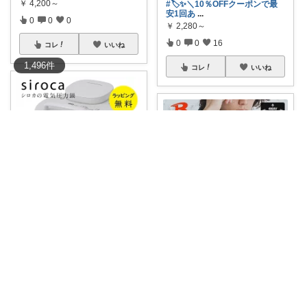
￥
4,200～
#🏷️✨＼10％OFFクーポンで最
安1回あ
...
0
0
0
￥
2,280～
0
0
16
コレ
いいね
1,496
件
コレ
いいね
岡本美沙
siroca おうちシェフクッカー S
平野彩音
P-
...
￥
24,860
BURTLE AC2121 AC2WAYジ
...
0
0
1
￥
5,380～
0
0
2
コレ
いいね