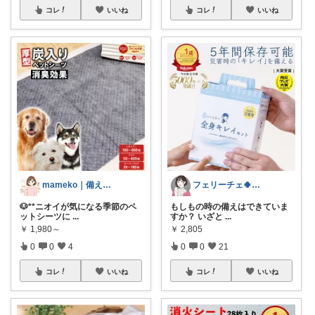
コレ
いいね
コレ
いいね
mameko｜備える暮らし
フェリーチェ🍀いいね購入ありがとう🌸
🐶**ニオイが気になる季節のペ
もしもの時の備えはできていま
ットシーツに
...
すか？ いざと
...
￥
1,980～
￥
2,805
0
0
4
0
0
21
コレ
いいね
コレ
いいね