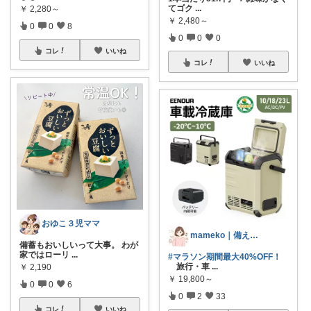
てゴク
...
￥
2,280～
￥
2,480～
0
0
8
0
0
0
コレ
いいね
コレ
いいね
おゆこ３児ママ
mameko｜備える暮らし
備蓄もおいしいって大事。 わが
家ではローリ
...
#マラソン期間最大40%OFF！
旅行・車
...
￥
2,190
￥
19,800～
0
0
6
0
2
33
コレ
いいね