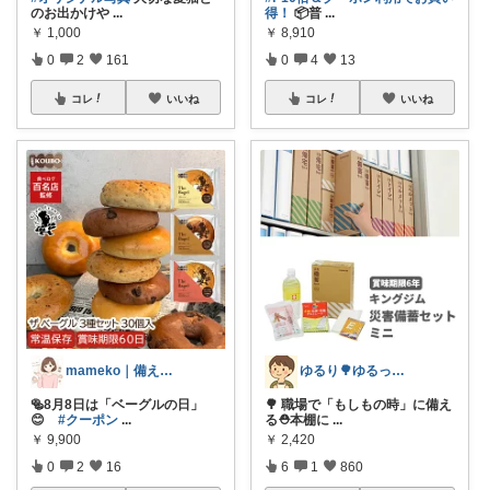
のお出かけや
...
得！
📦普
...
￥
1,000
￥
8,910
0
2
161
0
4
13
コレ
いいね
コレ
いいね
mameko｜備える暮らし
ゆるり🌳ゆるっと暮らし整える🧺🫕
🥯8月8日は「ベーグルの日」
🌳 職場で「もしもの時」に備え
😊
#クーポン
...
る⛑️本棚に
...
￥
9,900
￥
2,420
0
2
16
6
1
860