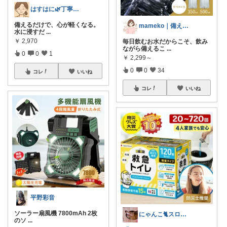
はすはに🌿丁寧な暮らし
備えるだけで、心が軽くなる。
mameko｜備える暮らし
水に浸すだ
...
￥
2,970
毎日飲むお水だからこそ、飲み
ながら備えるこ
...
0
0
1
￥
2,299～
0
0
34
コレ
いいね
コレ
いいね
平野彩音
ソーラー扇風機 7800mAh 2枚
にゃんこ🐈スローです🐢💦
のソ
...