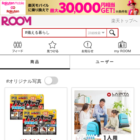
ROOM
楽天トップへ
詳細検索
Feed
見つける
お知らせ
商品
ユーザー
#オリジナル写真