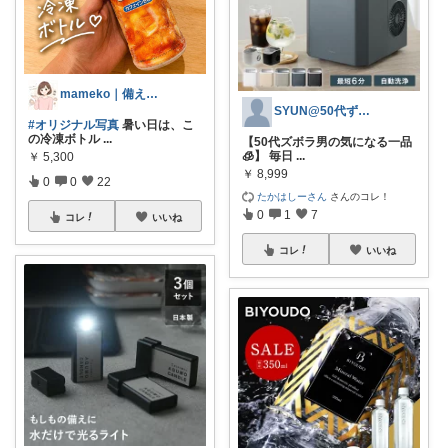
mameko｜備える暮らし
SYUN@50代ずぼらダイエッター
#オリジナル写真
暑い日は、こ
の冷凍ボトル
...
【50代ズボラ男の気になる一品
🧊】 毎日
...
￥
5,300
￥
8,999
0
0
22
たかはしーさん
さんのコレ！
0
1
7
コレ
いいね
コレ
いいね