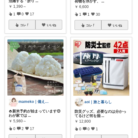
活躍する「折り
...
荷物を浮かす、
...
￥
1,390～
￥
6,600
1
0
17
1
1
30
コレ
いいね
コレ
いいね
mameko｜備える暮らし
aoi｜旅と暮らし
🍚新米予約が始まっています😊
防災グッズ、必要なのは分かっ
わが家では
...
てるけど何を揃
...
￥
5,980～
￥
12,800
0
2
17
0
0
1