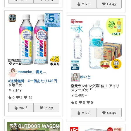
コレ
いいね
mameko｜備える暮らし
ゆいと
#送料無料
#一個あたり149円
💧毎日の
...
楽天ランキング第1位！ アイリ
スフーズの「
...
￥
7,149
￥
2,480～
0
2
45
0
0
5
コレ
いいね
コレ
いいね