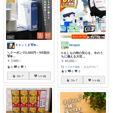
キャンくま🐻‍❄️ママのラク暮らし
hiropon
＼クーポンで2,480円～!65回分
✨もしもの時の安心を、今のう
🐻‍❄
...
ちに備える大切
...
￥
3,980～
￥
45,000～
0
0
7
トスカナ🤗あ
...
さんのコレ！
0
0
3
コレ
いいね
コレ
いいね