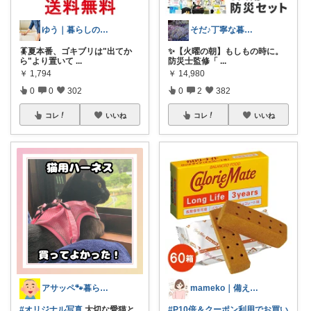
ゆう｜暮らしのお得術
そだ♪丁寧な暮らしに憧れるズボラ主婦
🪳夏本番、ゴキブリは"出てか
​✨【火曜の朝】もしもの時に。
ら"より置いて
...
防災士監修「
...
￥
1,794
￥
14,980
0
0
302
0
2
382
コレ
いいね
コレ
いいね
アサッペ🐾暮らしを整える愛用品セレクト
mameko｜備える暮らし
#オリジナル写真
大切な愛猫と
#P10倍＆クーポン利用でお買い