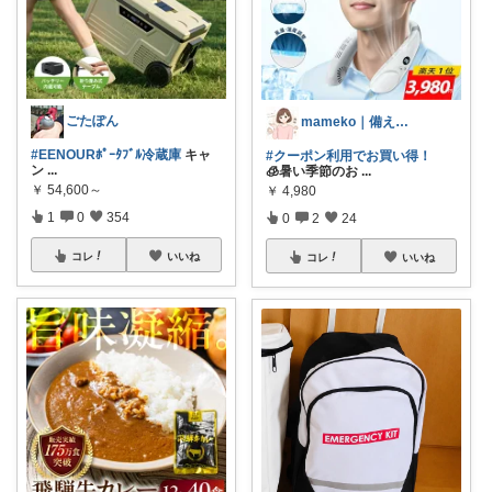
ごたぽん
mameko｜備える暮らし
#EENOURﾎﾟｰﾀﾌﾞﾙ冷蔵庫
キャ
#クーポン利用でお買い得！
ン
...
🧊暑い季節のお
...
￥
54,600～
￥
4,980
1
0
354
0
2
24
コレ
いいね
コレ
いいね