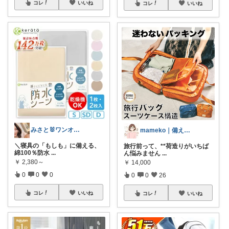
コレ
いいね
コレ
いいね
みさと🐰ワンオペ育児を少し楽にする
mameko｜備える暮らし
＼寝具の「もしも」に備える、
旅行前って、**荷造りがいちば
綿100％防水
...
ん悩みません
...
￥
2,380～
￥
14,000
0
0
0
0
0
26
コレ
いいね
コレ
いいね