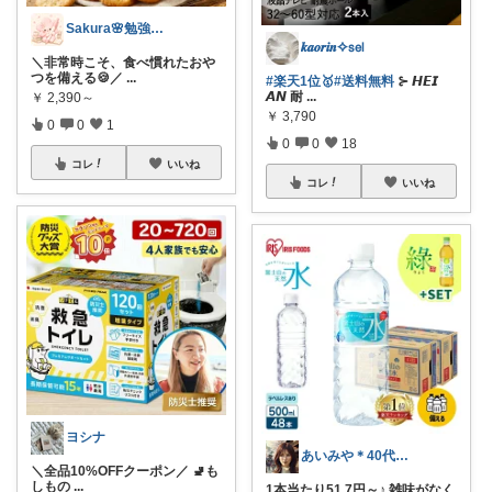
Sakura🌸勉強と暮らし愛用品
𝒌𝒂𝒐𝒓𝒊𝒏✧𝗌𝖾𝗅
＼非常時こそ、食べ慣れたおや
つを備える🍪／
...
#楽天1位🥇
#送料無料
⊱ 𝙃𝙀𝙄
𝘼𝙉 耐
...
￥
2,390～
￥
3,790
0
0
1
0
0
18
コレ
いいね
コレ
いいね
ヨシナ
あいみや＊40代🌷くらしを楽しむ
＼全品10%OFFクーポン／ 🚽も
しもの
...
1本当たり51.7円～♪ 雑味がなく