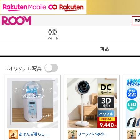
ROOM
Feed
商品
#オリジナル写真
あそん🛒暮らしに彩りを✨️
リーフパパ🌿小学2年生女の子のパパ