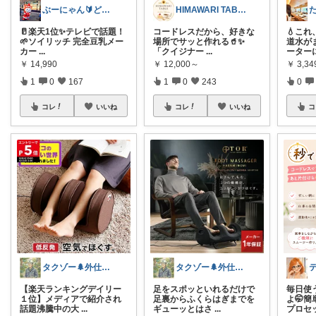
ぶーにゃん🔰どうしたら売れるかな😭
HIMAWARI TABLE🌼
🥛楽天1位✨テレビで話題！
コードレスだから、好きな
💧こ
🌱ソイリッチ 完全豆乳メー
場所でサッと作れる🥤✨
道水が
カー
...
「クイジナー
...
ーター
￥
14,990
￥
12,000～
￥
3,34
1
0
167
1
0
243
0
コレ
いいね
コレ
いいね
コ
タクゾー🌲外仕事を快適にしたい
タクゾー🌲外仕事を快適にしたい
【楽天ランキングデイリー
足をスポッといれるだけで
毎日使
１位】メディアで紹介され
足裏からふくらはぎまでを
よ🤭簡
話題沸騰中の大
...
ギューッとはさ
...
プロセ