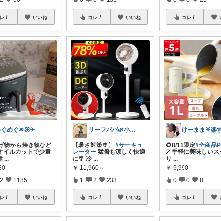
レ
いいね
コレ
いいね
コレ
めぐめぐꔛꕤ✈︎
リーフパパ🌿小学2年生女の子のパパ
揚げ物から焼き物など
【暑さ対策🎐】
#サーキュ
🌻8/11限定
#全商品P
%オイルカットで少量
レーター
猛暑も涼しく快適
◸ 手軽に美味しいス
健
...
に🎐 冷
...
り
...
80
￥
11,960～
￥
9,990
2
1185
1
2
233
0
0
8
レ
いいね
コレ
いいね
コレ