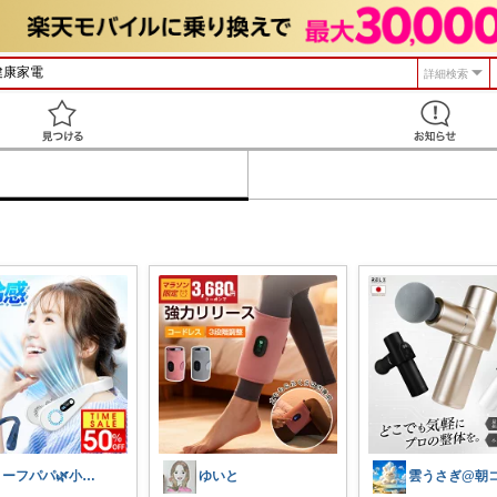
詳細検索
見つける
リーフパパ🌿小学2年生女の子のパパ
ゆいと