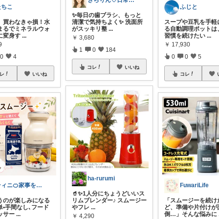
きらりん♡日常に馴染むものを集めて😊
たちこ
ふじと
✨毎日の歯ブラシ、もっと
れ、買わなきゃ損！水
清潔で気持ちよく✨ 洗面所
スープや豆乳を手軽
まるでミネラルウォ
がスッキリ整
...
る自動調理ポットは
に変身す
...
習慣を続けたい
...
￥
3,680
9
￥
17,930
1
0
184
0
4
0
0
5
コレ
いいね
レ
いいね
コレ
ha-rurumi
ティニ🍊家事を快適に✨
FuwariLife
🥤✨1人分にちょうどいいス
うのが楽しみになる
リムブレンダー♪ スムージー
「スムージーを続け
単•手間なし､フード
やフレ
...
ど、準備や片付けが
ッサー
...
倒…」そんな悩みに
￥
4,290