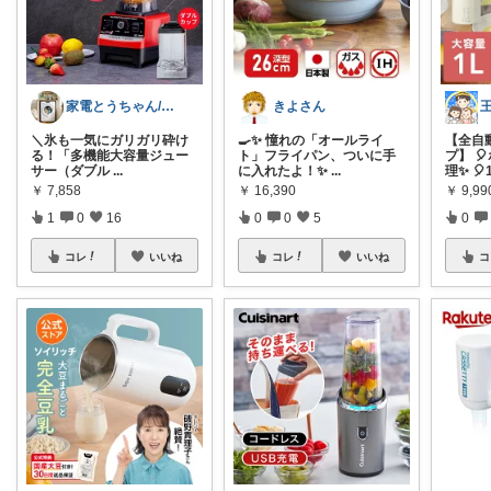
家電とうちゃん/2児のパパ✨️購入感謝！
きよさん
​＼氷も一気にガリガリ砕け
🍳✨ 憧れの「オールライ
【全自
る！「多機能大容量ジュー
ト」フライパン、ついに手
プ】 
サー（ダブル
...
に入れたよ！✨
...
理✨ 🎈
￥
7,858
￥
16,390
￥
9,99
1
0
16
0
0
5
0
コレ
いいね
コレ
いいね
コ