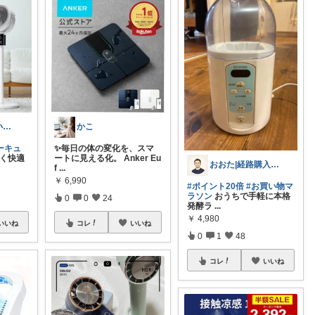
リーフパパ🌿小学2年生女の子のパパ
かこ
ーキュ
✨毎日の体の変化を、スマ
く快適
ートに見える化。 Anker Eu
おおた|経路購入感謝😊
f
...
￥
6,990
#ポイント20倍
#お買い物マ
ラソン
おうちで手軽に本格
0
0
24
発酵ラ
...
￥
4,980
いいね
コレ
いいね
0
1
48
コレ
いいね