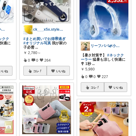
リーフパパ🌿小学2年生女の子のパパ
ck___x5x.style(ﾌﾟﾛﾌ
ックク
#まとめ買いでお得🉐過ぎ
快適に
#オリジナル写真
我が家の
リーフパパ🌿小学2年生女の子のパパ
子必需
...
￥
2,780～
【暑さ対策🎐】
#ネックク
ーラー
猛暑も涼しく快適に
0
0
264
🎐 1秒
...
￥
5,980
いいね
コレ
いいね
0
0
227
コレ
いいね