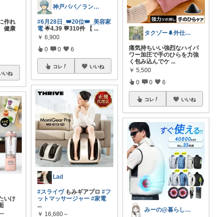
神戸パパ／ランキング＆レビュー毎日掲載
に作れ
#6月28日_👑20位👑_美容家
、健康
電
🌟4.39 💬310件 【
...
タクゾー🌲外仕事を快適にしたい
￥
6,900
痛気持ちいい強烈なハイパ
0
0
6
ワー加圧で手のひらを力強
く包み込んでケ
...
コレ
いいね
￥
5,500
いいね
0
0
6
コレ
いいね
Lad
#スライヴ
もみギアプロ
#フ
たいけ
ットマッサージャー
#家電
面
...
みーの@暮らしに役立つ☘️
...
￥
16,680～