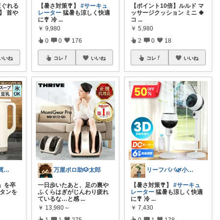
ほぐれる
【暑さ対策🎐】
#サーキュ
【ポイント10倍】ルルド マ
】 首や
レーター
猛暑も涼しく快適
ッサージクッション ミニ 🍀
に🎐 冷
...
コ
...
￥
9,980
￥
5,980
0
0
176
2
0
18
いいね
コレ
いいね
コレ
いいね
ゆき🛍️ 楽天「買ってよかった」を厳選
万屋ポロ助🐶太郎
リーフパパ🌿小学2年生女の子のパパ
…」を卒
一日歩いたあと、足の裏や
【暑さ対策🎐】
#サーキュ
ボタンを
ふくらはぎがじんわり疲れ
レーター
猛暑も涼しく快適
ているな…と感
...
に🎐 冷
...
￥
13,980～
￥
7,430
1
1
275
0
1
178