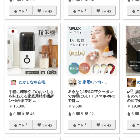
コレ
いいね
コレ
いいね
コ
たかしな＠在宅ワーカー
🥇 家電×アパレル ryo
手軽に精米立てのおいしさ
🎉今なら15%OFFクーポン
✔️⿻ 
を味わえる家庭用精米機🌾
でお得にGET！ スマホやPC
も95
1〜5合まで対
...
で首
...
の油で
￥
16,800
￥
9,680
￥
19,9
0
0
46
0
5
32
5
コレ
いいね
コレ
いいね
コ