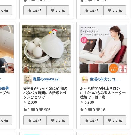
いいね
コレ
いいね
コレ
いいね
けーまま𖤐楽する家づくり☀︎*.｡
廃屋のobaba @ 感謝🙏ほぼ朝コレ
生活の味方@コメント基本返しません🙏
5倍🉐
🍃朝食がもっと楽に🍃 朝の
おうち時間が極上サロン
ープ作
バタバタ時間に大活躍✨ボ
に！8つのもみ玉＆ヒーター
タンひとつで
...
機能で、首・肩
...
￥
2,000
￥
6,980
1
0
906
0
0
16
いいね
コレ
いいね
コレ
いいね