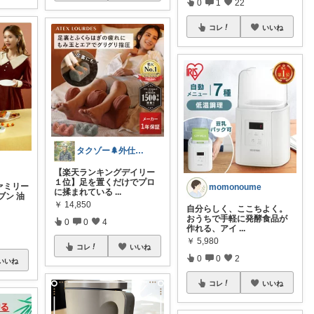
0
1
22
コレ
いいね
タクゾー🌲外仕事を快適にしたい
【楽天ランキングデイリー
１位】足を置くだけでプロ
ァミリー
momonoume
に揉まれている
...
ブン 油
￥
14,850
自分らしく、ここちよく。
おうちで手軽に発酵食品が
0
0
4
作れる、アイ
...
￥
5,980
コレ
いいね
0
0
2
いいね
コレ
いいね