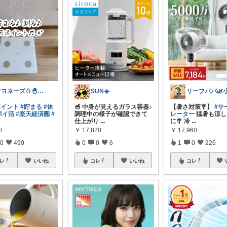
マヨネーズ🥚‪🐣✨️お礼はプロフで♪
SUN☀️
ポイント
#貯まる
#体
🥣 中身が見えるガラス容器♪
【暑さ対策🎐】
#サ
ポイ活
#楽天経済圏
#
調理中の様子が確認できて
レーター
猛暑も涼し
仕上がり
...
に🎐 冷
...
0
￥
17,820
￥
17,960
0
490
0
0
6
1
0
226
レ
いいね
コレ
いいね
コレ