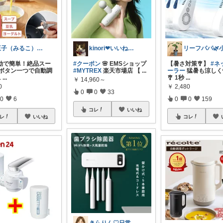
王子（みるこ）👑便利グッズ×QOL向上
kinori❤︎いいねご購入感謝です💝
動で簡単！絶品スー
#クーポン
🌸 EMSショップ
【暑さ対策🎐】
#ネ
🎈ボタン一つで自動調
#MYTREX
楽天市場店 【
...
ーラー
猛暑も涼しく
1
...
🎐 1秒
...
￥
14,960～
0
￥
2,480
0
0
33
0
6
0
0
159
コレ
いいね
レ
いいね
コレ