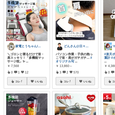
家電とうちゃん/2児のパパ✨️購入感謝！
どんさん@日々の生活に彩りを
​＼ゴロンと寝るだけで首・
パソコン作業・子供の抱っ
#楽天
肩スッキリ！「多機能マッ
こで首・肩がガチガチ…
#
重計
#
サージ枕」✨
...
オリジナル写
...
...
￥
7,568
￥
13,860～
￥
4,38
0
1
12
3
2
570
0
コレ
いいね
コレ
いいね
コ