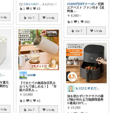
#1000円OFFクーポン
空調
万屋ポロ助🐶
...
さんのコレ！
エアベスト ファン付き【送
1
0
43
料無
...
￥
6,380～
いいね
コレ
いいね
0
1
492
コレ
いいね
Miu 🫧 ゆるっと自分磨き。
min💎
0％還元
【できたての無添加豆乳を
康的な
おうちで楽しめる！】 「市
もりひと＠まだまだ役に立つ
販の豆乳も
...
￥
14,980
油を使わずにサクサクの揚
げ物が作れる万能調理器🍟
0
0
43
✨最高230℃
...
￥
15,280
いいね
コレ
いいね