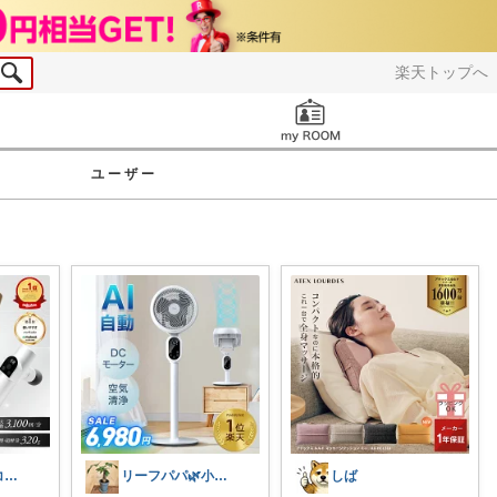
楽天トップへ
お知らせ
ユーザー
雲うさぎ@朝コレ❤良質便利時短グッズ🐰
リーフパパ🌿小学2年生女の子のパパ
しば