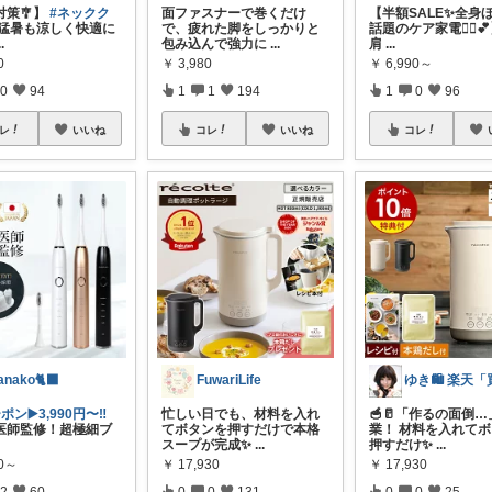
対策🎐】
#ネックク
面ファスナーで巻くだけ
【半額SALE✨全身
猛暑も涼しく快適に
で、疲れた脚をしっかりと
話題のケア家電💆‍♀️
..
包み込んで強力に
...
肩
...
0
￥
3,980
￥
6,990～
0
94
1
1
194
1
0
96
レ
いいね
コレ
いいね
コレ
anako🐈‍⬛
FuwariLife
ポン▶️3,990円〜‼️
忙しい日でも、材料を入れ
🥣🥛「作るの面倒
医師監修！超極細ブ
てボタンを押すだけで本格
業！ 材料を入れて
スープが完成✨
...
押すだけ✨
...
90～
￥
17,930
￥
17,930
2
60
0
0
131
0
0
25