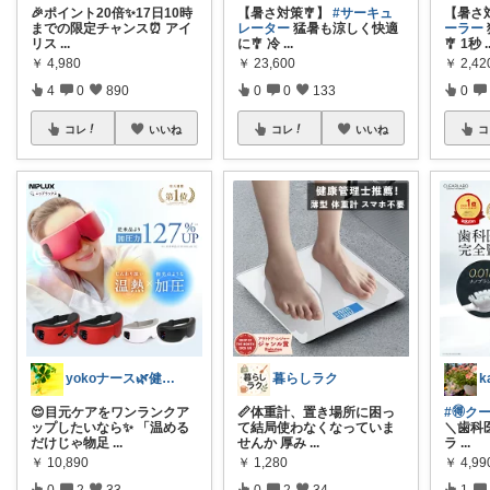
🎉ポイント20倍✨17日10時
【暑さ対策🎐】
#サーキュ
【暑さ
までの限定チャンス⏰ アイ
レーター
猛暑も涼しく快適
ーラー
リス
...
に🎐 冷
...
🎐 1秒
.
￥
4,980
￥
23,600
￥
2,42
4
0
890
0
0
133
0
コレ
いいね
コレ
いいね
コ
yokoナース🌿健康美容/ふるさと納税
暮らしラク
k
😌目元ケアをワンランクア
📏体重計、置き場所に困っ
#🉐クー
ップしたいなら✨ 「温める
て結局使わなくなっていま
＼歯科
だけじゃ物足
...
せんか 厚み
...
ラ
...
￥
10,890
￥
1,280
￥
4,9
0
2
33
0
2
34
1