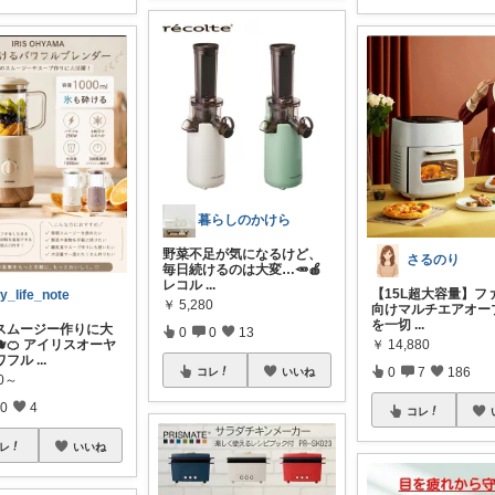
暮らしのかけら
野菜不足が気になるけど、
さるのり
毎日続けるのは大変…🥕🍎
レコル
...
【15L超大容量】フ
y_life_note
￥
5,280
向けマルチエアオー
を一切
...
スムージー作りに大
0
0
13
🫐🍊 アイリスオーヤ
￥
14,880
ワフル
...
0
7
186
コレ
いいね
30～
0
4
コレ
レ
いいね