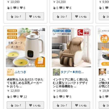
￥
10,090
￥
24,200
￥
9,90
0
0
6
0
0
6
1
コレ
いいね
コレ
いいね
コ
ふたつき
タクゾー🌲外仕事を快適にしたい
🥣材料を入れるだけ♪できた
インテリアに美しく溶け込
これ、
てを楽しめる豆乳メーカー
む上質なコンパクトデザイ
げ物大
✨ おうち
...
ンと本格機能を
...
が気に
￥
12,800
￥
145,000
￥
19,
0
0
12
0
0
5
0
コレ
いいね
コレ
いいね
コ