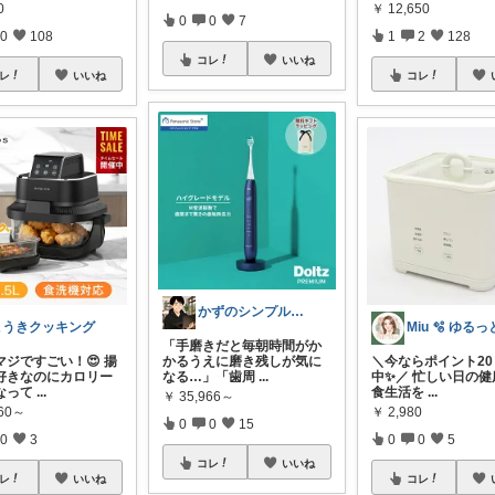
0
￥
12,650
0
0
7
0
108
1
2
128
コレ
いいね
レ
いいね
コレ
かずのシンプル生活｜一生モノに出会う場所
こうきクッキング
「手磨きだと毎朝時間がか
マジですごい！😍 揚
かるうえに磨き残しが気に
＼今ならポイント2
好きなのにカロリー
なる…」「歯周
...
中✨／ 忙しい日の健
なって
...
食生活を
...
￥
35,966～
860～
￥
2,980
0
0
15
0
3
0
0
5
コレ
いいね
レ
いいね
コレ