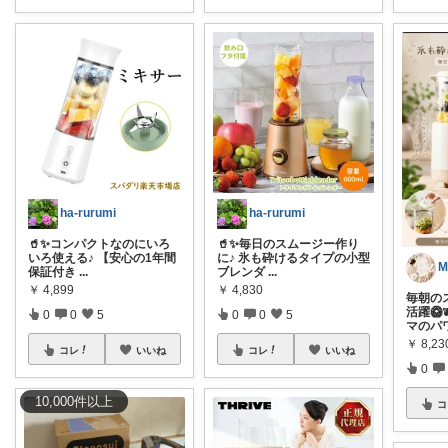
ha-rurumi
ha-rurumi
🥤✨コンパクトなのにいろ
🥤✨毎日のスムージー作り
いろ使える♪ 【安心の1年間
に♪ 氷も砕けるタイプの小型
M
保証付き
...
ブレンダ
...
￥
4,899
￥
4,830
毎朝の
活躍🥝
0
0
5
0
0
5
マのパ
￥
8,2
コレ
いいね
コレ
いいね
0
10,000
件
以上
コ