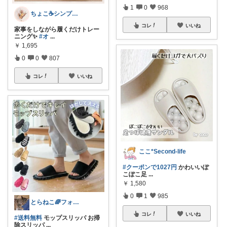
1
0
968
ちょこ☕️シンプルで快適な暮らし🌱
コレ
いいね
家事をしながら履くだけトレー
ニング✨
#オ
...
￥
1,695
0
0
807
コレ
いいね
ここ*Second-life
#クーポンで1027円
かわいいぽ
こぽこ足
...
￥
1,580
0
1
985
とらねこ🌈フォロー購入感謝です❗
コレ
いいね
#送料無料
モップスリッパ お掃
除スリッパ
...