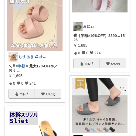
みにぃ
🉐【半額×10%OFF】3390→15
26
...
￥
1,695
0
0
274
もり あき 🍒 オリ写強化中です♡◡̈
コレ
いいね
＼🔖
#半額
× 最大12%OFF✨／
おう
...
￥
1,695
0
0
241
コレ
いいね