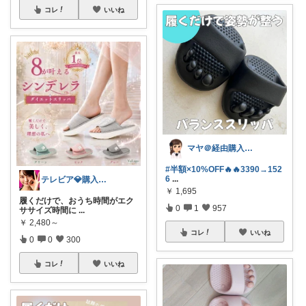
コレ
いいね
マヤ＠経由購入に感謝❤️
#半額×10%OFF🔥🔥3390→152
6
...
テレビア💎購入ありがとう😉ﾌﾟﾛﾌ見
￥
1,695
履くだけで、おうち時間がエク
0
1
957
ササイズ時間に
...
￥
2,480～
コレ
いいね
0
0
300
コレ
いいね