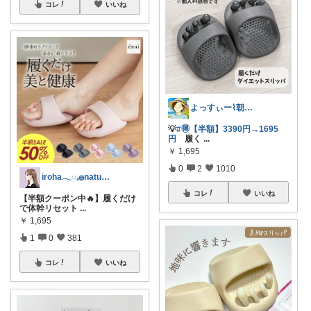
コレ
いいね
よっすぃー⌇朝コレ☀楽しい暮らし😇
💡
#🉐【半額】3390円→1695
円
履く
...
￥
1,695
0
2
1010
iroha𓂃◌𓈒𓐍natural✯
コレ
いいね
【半額クーポン中🔥】履くだけ
で体幹リセット
...
￥
1,695
1
0
381
コレ
いいね