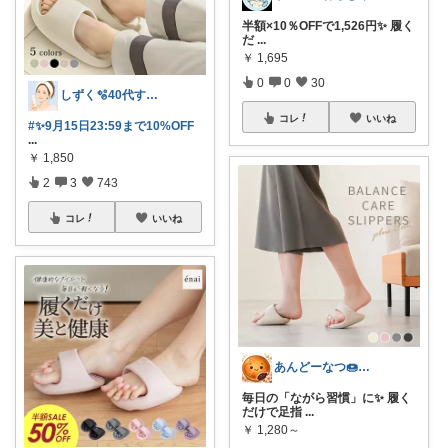
半額×10％OFFで1,526円✨ 履く
だ
...
￥
1,695
0
0
30
しずく🫧40代すっぴん美肌＆ダイエット
コレ
いいね
#✨️9月15日23:59まで10%OFF
...
￥
1,850
2
3
743
コレ
いいね
あんどーなつ🍩 毎日楽しくご機嫌に
毎日の「ながら習慣」に✨ 履く
だけで足指
...
￥
1,280～