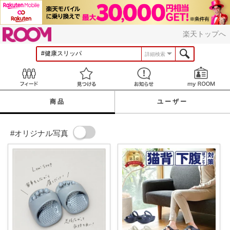
ROOM
楽天トップへ
詳細検索
Feed
見つける
お知らせ
商品
ユーザー
#オリジナル写真