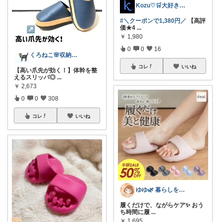
Kozu♡🛒大好き😆💕
#＼クーポンで1,380円／
【高評
価★4
...
￥
1,980
0
0
16
くろねこ🌸収納＆キッチン整理
コレ
いいね
【高い爪先が効く！】体幹を整
えるスリッパ◎
...
￥
2,673
0
0
308
コレ
いいね
ゆゆ🌿 暮らしを整えたい🫖
履くだけで、ながらケア✨ おう
ち時間に履
...
￥
1,695