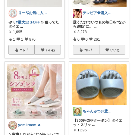
りー🫧お気に入りのある暮らし🧺
テレビア💎購入ありがとう😉ﾌﾟﾛﾌ見
🌿＼
#最大12％OFF
✨ 狙ってた
履くだけでいつもの毎日を“なが
ダイエ
...
ら運動”に。
...
￥
1,695
￥
3,278
1
1
870
0
0
261
コレ
いいね
コレ
いいね
ちゃんみつ@豊かな日常
【300円OFFクーポン】ダイエ
ットスリッ
...
yomi room 🌷
￥
1,695
＼家事しながら“ながらトレ”で