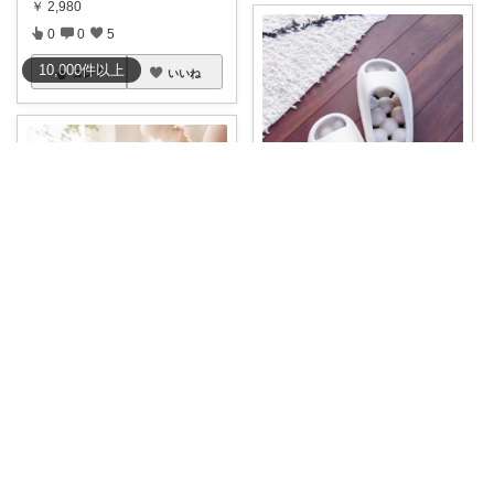
￥
2,980
0
0
5
10,000
件
以上
コレ
いいね
＠leaf_asch オシャレな暮らし
#買ってよかった
#オリジナル
写真
【健康
...
ちょこ
￥
1,500
🎉店内全品45％OFFクーポン配
0
0
13
布中！ 👣
...
￥
2,980
コレ
いいね
0
4
265
コレ
いいね