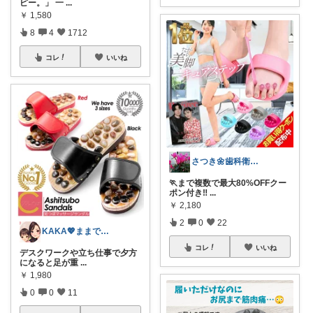
ピー。」 一
...
￥
1,580
8
4
1712
コレ
いいね
さつき🌼歯科衛生士🌈経由購入🙇
🏃まで複数で最大80%OFFクー
ポン付き‼
...
￥
2,180
2
0
22
KAKA💖ままでもキレイでいたい
コレ
いいね
デスクワークや立ち仕事で夕方
になると足が重
...
￥
1,980
0
0
11