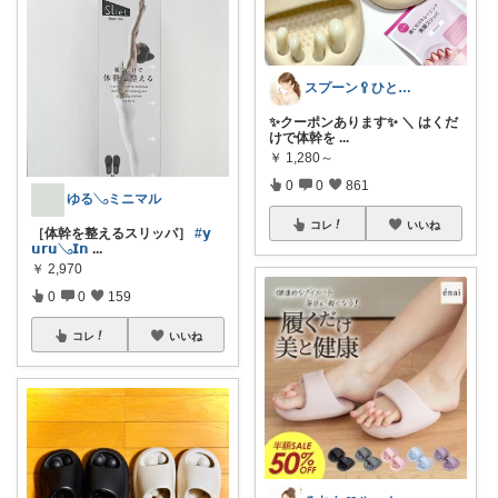
スプーン🥄ひとさじの暮らし
✨クーポンあります✨ ＼ はくだ
けで体幹を
...
￥
1,280～
0
0
861
ゆる𓂅ミニマル
コレ
いいね
［体幹を整えるスリッパ］
#𝘆
𝘂𝗿𝘂𓂅𝗜𝗻
...
￥
2,970
0
0
159
コレ
いいね