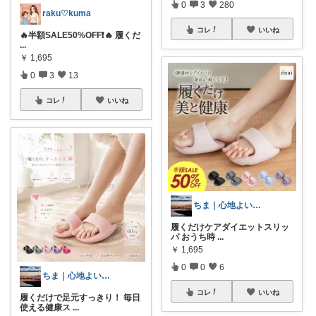
0
3
280
raku♡kuma
コレ
いいね
🔥半額SALE50%OFF❗️🔥 履くだ
...
￥
1,695
0
3
13
コレ
いいね
ちま｜心地よい日常のアイテム🍁
履くだけケアダイエットスリッ
パ おうち時
...
￥
1,695
0
0
6
ちま｜心地よい日常のアイテム🍁
コレ
いいね
履くだけで足元すっきり！ 毎日
使える健康ス
...