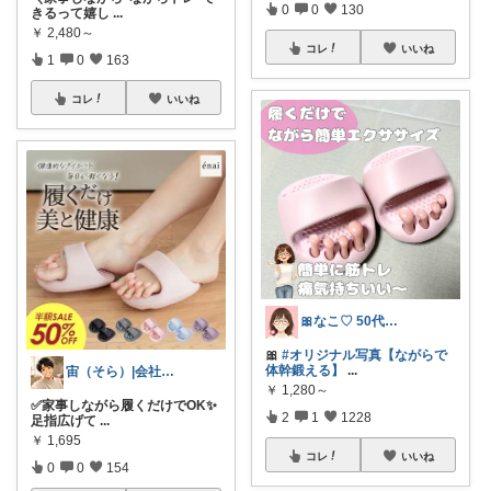
0
0
130
きるって嬉し
...
￥
2,480～
コレ
いいね
1
0
163
コレ
いいね
🎀なこ♡︎ 50代主婦の"買って正解"
🎀
#オリジナル写真【ながらで
体幹鍛える】
...
宙（そら）|会社に依存せず暮らしたい
￥
1,280～
✅家事しながら履くだけでOK✨
2
1
1228
足指広げて
...
￥
1,695
コレ
いいね
0
0
154