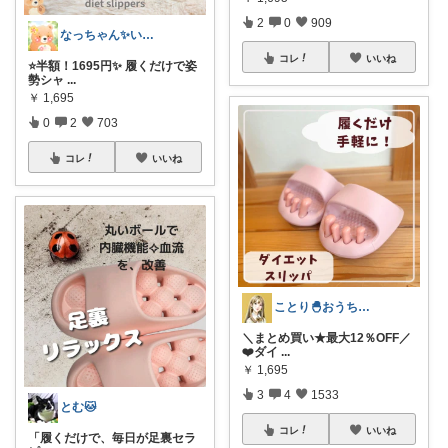
2
0
909
なっちゃん✨いつもありがとう😊✨
コレ
いいね
⭐️半額！1695円✨ 履くだけで姿
勢シャ
...
￥
1,695
0
2
703
コレ
いいね
ことり🐣おうち時間快適＆UV対策
＼まとめ買い★最大12％OFF／
❤️ダイ
...
￥
1,695
3
4
1533
とむ🐱
コレ
いいね
​「履くだけで、毎日が足裏セラ