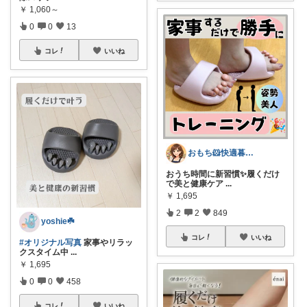
￥
1,060～
0
0
13
コレ
いいね
おもち🐹快適暮らし🌸オリ写🪴
おうち時間に新習慣✨履くだけ
で美と健康ケア
...
￥
1,695
2
2
849
yoshie☘️
コレ
いいね
#オリジナル写真
家事やリラッ
クスタイム中
...
￥
1,695
0
0
458
コレ
いいね