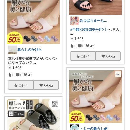
みつばちまーちᵀᴴᴬᴺᴷ ᵞᴼᵁ ◡̈*
#半額×10%OFFｸｰﾎﾟﾝ！
⋆⸜再入
...
￥
1,695
0
0
45
暮らしのかけら
コレ
いいね
立ち仕事や家事で足がパンパン
になってない？
...
￥
1,695
0
0
42
コレ
いいね
トミーの暮らし🌿