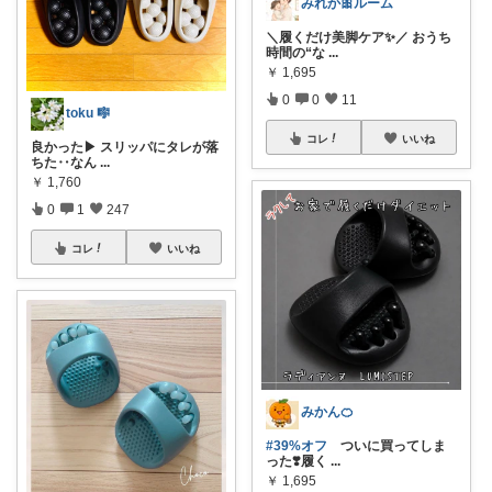
みれか🎀ルーム
＼履くだけ美脚ケア✨／ おうち
時間の“な
...
￥
1,695
0
0
11
toku 🎼
コレ
いいね
良かった▶︎ スリッパにタレが落
ちた‥なん
...
￥
1,760
0
1
247
コレ
いいね
みかん🍊
#39%オフ
ついに買ってしま
った❣️履く
...
￥
1,695