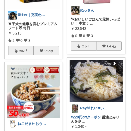
ぬっさん
𝕆𝕥𝕥𝕖𝕣｜充実わんこライフ
🐾おいしいごはんで元気いっぱ
い！ 本文：
...
🌟子犬の健康を育むプレミアム
フード🌟 毎日
...
￥
22,542
￥
5,213
0
0
3
2
0
8
コレ
いいね
コレ
いいね
Ray💛れい︎✿いつもありがとう❁¨̮
#229円offクーポン
醤油とみり
んを少
...
ねこだま✨ おうち時間充実ROOM🐾
￥
1,340～