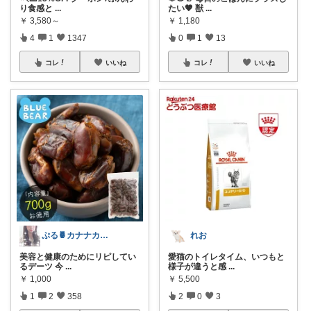
り食感と
...
たい🤎 獣
...
￥
3,580～
￥
1,180
4
1
1347
0
1
13
コレ
いいね
コレ
いいね
ぷる🍍カナナカ🧜‍♀️ お礼❥プロフ
れお
美容と健康のためにリピしてい
愛猫のトイレタイム、いつもと
るデーツ 今
...
様子が違うと感
...
￥
1,000
￥
5,500
1
2
358
2
0
3