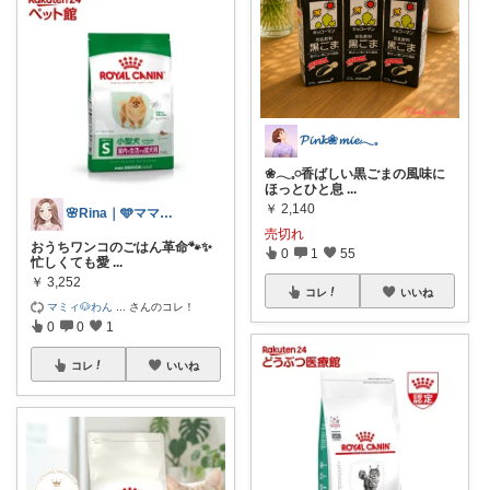
𝓟𝓲𝓷𝓴❀𝓶𝓲𝓮𓂃𓈒
❀𓂃𓈒𓏸香ばしい黒ごまの風味に
ほっとひと息
...
￥
2,140
🌸Rina｜🩵ママ必見アイテム🩵
売切れ
おうちワンコのごはん革命🐾✨
0
1
55
忙しくても愛
...
￥
3,252
コレ
いいね
マミィ🐶わん
...
さんのコレ！
0
0
1
コレ
いいね