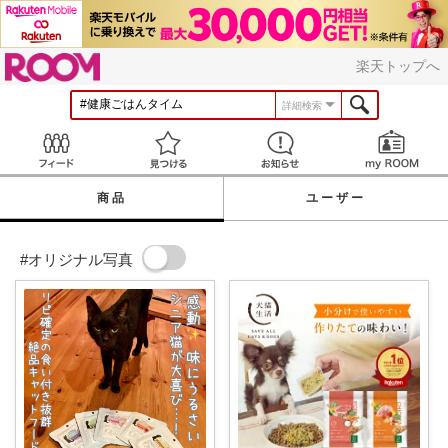
ROOM
楽天トップへ
詳細検索
Feed
見つける
お知らせ
商品
ユーザー
#オリジナル写真