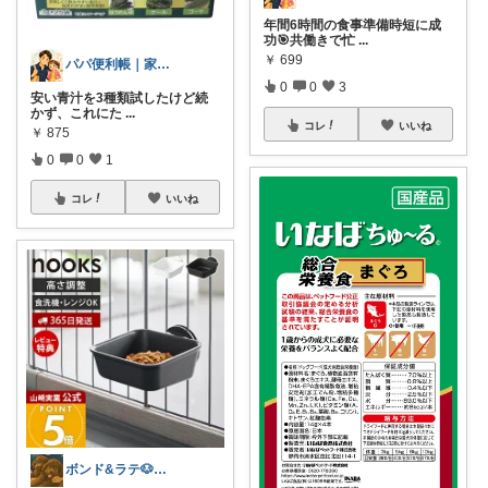
年間6時間の食事準備時短に成
功🎯共働きで忙
...
￥
699
パパ便利帳｜家族のお買い物日記
0
0
3
安い青汁を3種類試したけど続
かず、これにた
...
コレ
いいね
￥
875
0
0
1
コレ
いいね
ボンド&ラテ🐶経由購入感謝です🙇