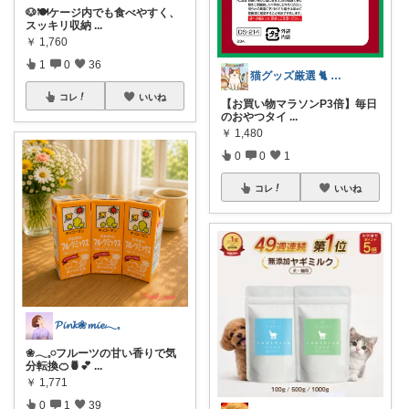
🐶🍽️ケージ内でも食べやすく、
スッキリ収納
...
￥
1,760
1
0
36
猫グッズ厳選 🐈 にゃん具市場 🌈
コレ
いいね
【お買い物マラソンP3倍】毎日
のおやつタイ
...
￥
1,480
0
0
1
コレ
いいね
𝓟𝓲𝓷𝓴❀𝓶𝓲𝓮𓂃𓈒
❀𓂃𓈒𓏸フルーツの甘い香りで気
分転換🍊🍍💕
...
￥
1,771
0
1
39