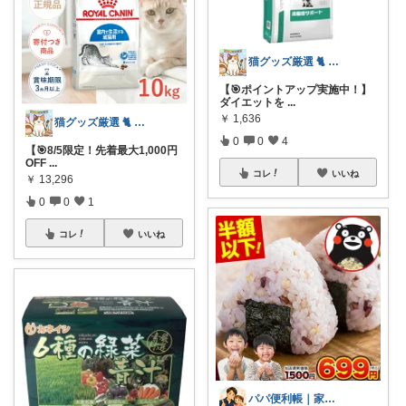
猫グッズ厳選 🐈 にゃん具市場 🌈
【🎯ポイントアップ実施中！】
ダイエットを
...
￥
1,636
猫グッズ厳選 🐈 にゃん具市場 🌈
0
0
4
【🎯8/5限定！先着最大1,000円
OFF
...
コレ
いいね
￥
13,296
0
0
1
コレ
いいね
パパ便利帳｜家族のお買い物日記