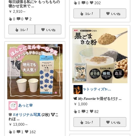
毎日頑張る私に✨ もっちもちの
0
0
202
寝かせ玄米で
...
￥
2,910～
コレ
いいね
0
0
2
コレ
いいね
✨トッティズ✨ラク✖️ダイエット✨
🕊️ 𝑀𝑦 𝐹𝑎𝑣𝑜𝑟𝑖𝑡𝑒 ✨混ぜるだけ
...
￥
1,000
あっと🌸
0
2
82
🌸
#オリジナル写真
(2枚) 🐮こ
れほ
...
コレ
いいね
￥
13,000～
0
1
162