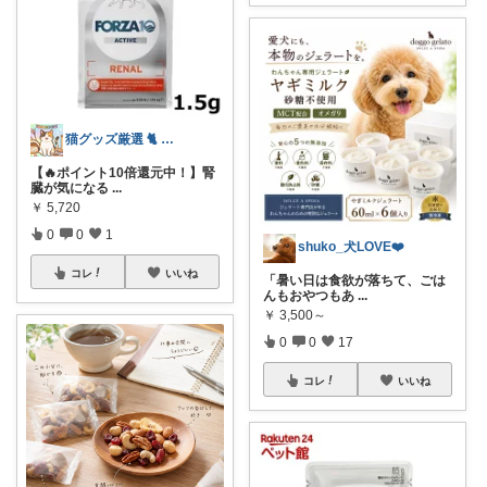
猫グッズ厳選 🐈 にゃん具市場 🌈
【🔥ポイント10倍還元中！】腎
臓が気になる
...
￥
5,720
0
0
1
shuko_犬LOVE❤️
コレ
いいね
「暑い日は食欲が落ちて、ごは
んもおやつもあ
...
￥
3,500～
0
0
17
コレ
いいね