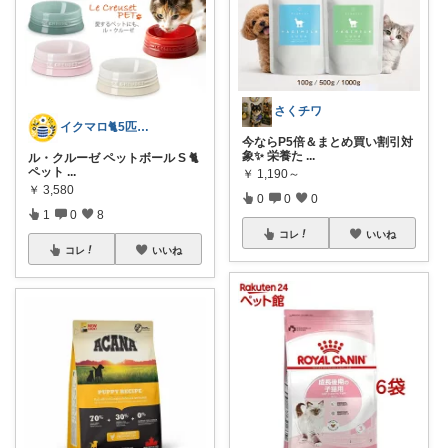
さくチワ
イクマロ🐈5匹の猫とおうちカフェ☕️
今ならP5倍＆まとめ買い割引対
象✨ 栄養た
...
ル・クルーゼ ペットボール S 🐈
ペット
...
￥
1,190～
￥
3,580
0
0
0
1
0
8
コレ
いいね
コレ
いいね