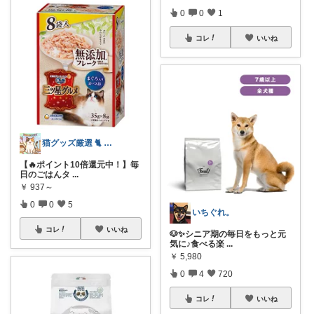
0
0
1
コレ
いいね
猫グッズ厳選 🐈 にゃん具市場 🌈
【🔥ポイント10倍還元中！】毎
日のごはんタ
...
￥
937～
0
0
5
いちぐれ。
コレ
いいね
🐶✨シニア期の毎日をもっと元
気に♪食べる楽
...
￥
5,980
0
4
720
コレ
いいね