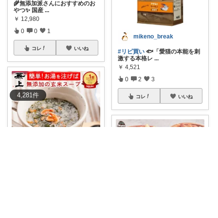
🌾無添加派さんにおすすめのお
やつ✨ 国産
...
￥
12,980
0
0
1
mikeno_break
コレ
いいね
#リピ買い
🐟「愛猫の本能を刺
激する本格レ
...
￥
4,521
0
2
3
4,281
件
コレ
いいね
パパ便利帳｜家族のお買い物日記
【1食5分時短で年間30時間の余
裕🔥】
...
￥
1,290～
0
0
0
tomo