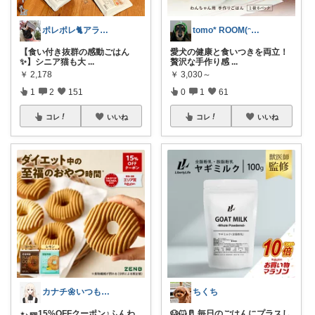
ポレポレ🐈アラフィフの可愛い図鑑
tomo* ROOM(ᵔᴥᵔ)♪
【食い付き抜群の感動ごはん
愛犬の健康と食いつきを両立！
✨】シニア猫も大
...
贅沢な手作り感
...
￥
2,178
￥
3,030～
1
2
151
0
1
61
コレ
いいね
コレ
いいね
カナチ🌼いつもご覧くださり感謝ꕤ
ちくち
⋆⸜🎫15%OFFクーポン♪ふんわ
🐶🐱🥛 毎日のごはんにプラスし