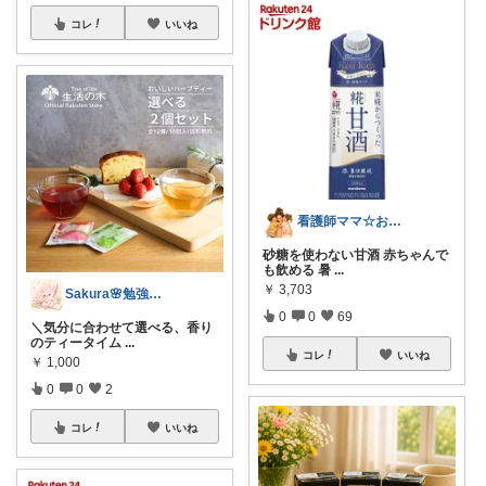
コレ
いいね
看護師ママ☆おすすめROOM
砂糖を使わない甘酒 赤ちゃんで
も飲める 暑
...
￥
3,703
Sakura🌸勉強と暮らし愛用品
0
0
69
＼気分に合わせて選べる、香り
のティータイム
...
コレ
いいね
￥
1,000
0
0
2
コレ
いいね