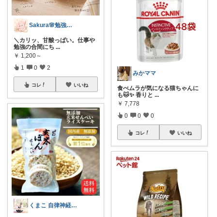
Sakura🌸勉強と暮らし愛用品
＼カリッ、甘酸っぱい。仕事や
勉強の合間にち
...
￥
1,200～
1
0
2
みかママ
コレ
いいね
食べムラが気になる猫ちゃんに
も🐱✨ 香りと
...
￥
7,778
0
0
0
コレ
いいね
くまこ 自律神経を整える暮らし☘ ̖́-