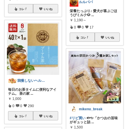
ルルパパ
コレ
いいね
栄養たっぷり♪ 愛犬が喜ぶごほ
うびミルク🐶
...
￥
1,190～
0
0
17
コレ
いいね
我慢しないヘルシー生活｜時短×健康ごはん
毎日のお茶タイムに便利なアイ
テム。 茶の家
...
￥
1,000
0
0
290
mikeno_break
コレ
いいね
#リピ買い
🐟✨「かつおの旨味
がギュッと詰
...
￥
1,500