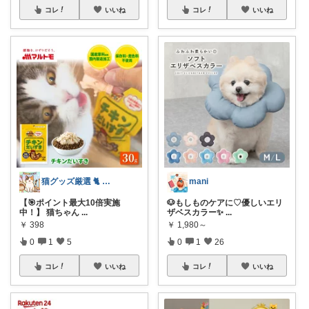
コレ
いいね
コレ
いいね
猫グッズ厳選 🐈 にゃん具市場 🌈
mani
【🎯ポイント最大10倍実施
🐶もしものケアに♡優しいエリ
中！】 猫ちゃん
...
ザベスカラー✨
...
￥
398
￥
1,980～
0
1
5
0
1
26
コレ
いいね
コレ
いいね