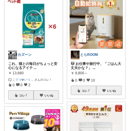
カズーン
とらROOM
これ、猫との毎日がちょっと安
🐱 お仕事や旅行中、「ごはん大
心になるアイテ
...
丈夫かな？」
...
￥
13,680
￥
8,800～
こてつ💎いつ
...
さんのコレ！
0
0
10
0
0
2
コレ
いいね
コレ
いいね