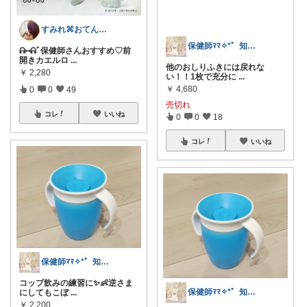
すみれ⌘おてんば娘との暮らし
保健師ﾏﾏ✧⁠*゜知育/生活用品/ｼｰﾙ
ᕱ⑅ᕱﾞ保健師さんおすすめ♡前
開きカエルロ
...
他のおしりふきには戻れな
￥
2,280
い！！1枚で充分に
...
￥
4,680
0
0
49
売切れ
コレ
いいね
0
0
18
コレ
いいね
保健師ﾏﾏ✧⁠*゜知育/生活用品/ｼｰﾙ
コップ飲みの練習に✨️👶逆さま
保健師ﾏﾏ✧⁠*゜知育/生活用品/ｼｰﾙ
にしてもこぼ
...
￥
2,200