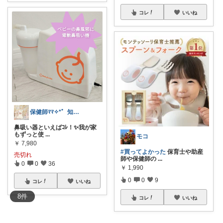
コレ
いいね
保健師ﾏﾏ✧⁠*゜知育/生活用品/ｼｰﾙ
鼻吸い器といえばｺﾚ！✨️我が家
もずっと使
...
モコ
￥
7,980
#買ってよかった
保育士や助産
売切れ
師や保健師の
...
0
0
36
￥
1,990
0
0
9
コレ
いいね
8
件
コレ
いいね