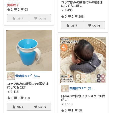
コップ飲みの練習に✨️👶逆さま
掲載終了
にしてもこぼ
...
1
0
63
￥
1,430
0
5
208
コレ
いいね
コレ
いいね
保健師ﾏﾏ✧⁠*゜知育/生活用品/ｼｰﾙ
コップ飲みの練習に✨️👶逆さま
にしてもこぼ
...
保健師ﾏﾏ✧⁠*゜知育/生活用品/ｼｰﾙ
￥
1,415
口ｺﾐ4.68!!防水フリルスタイ✨️我
1
0
118
が
...
￥
1,518
コレ
いいね
0
1
50