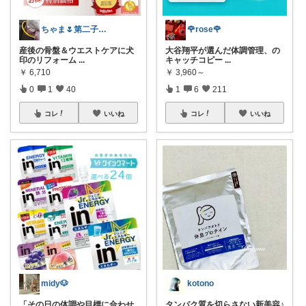
ちゃま🌷第二子妊娠中
🌹rose🌹
産後の骨盤＆ウエストケアに犬
大谷翔平が選んだ体調管理、の
印のリフォーム
...
キャッチコピー
...
￥
6,710
￥
3,960～
0
1
40
1
6
211
コレ
いいね
コレ
いいね
midy🐶
kotono
「その日の体調や目標に合わせ
タンパク質を切らさない新美容♪