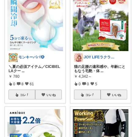
モンキーパパ🐵
JOY LIFEラクラシ応援LAB
＼夏の必須アイテム／CICIBEL
猫の足腰の違和感や、年齢にと
LAクー
...
もなう毛艶・体
...
￥
780
￥
4,342～
0
8
61
0
0
5
コレ
いいね
コレ
いいね