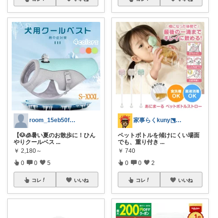
room_15eb50f250
家事らくkuny⬔／キッチン雑貨ROOM
【🐶🧊暑い夏のお散歩に！ひん
ペットボトルを傾けにくい場面
やりクールベス
...
でも、重り付き
...
￥
2,180～
￥
740
0
0
5
0
0
2
コレ
いいね
コレ
いいね