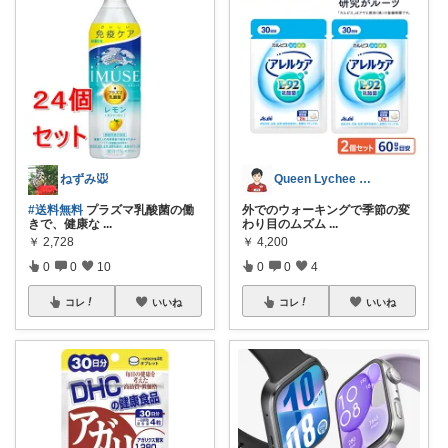
ねずみ🐭
Queen Lychee ウォーキング
#送料無料
プラズマ乳酸菌の働
外でのウォーキングで季節の変
きで、健康な
...
わり目のムズム
...
￥
2,728
￥
4,200
0
0
10
0
0
4
コレ
いいね
コレ
いいね