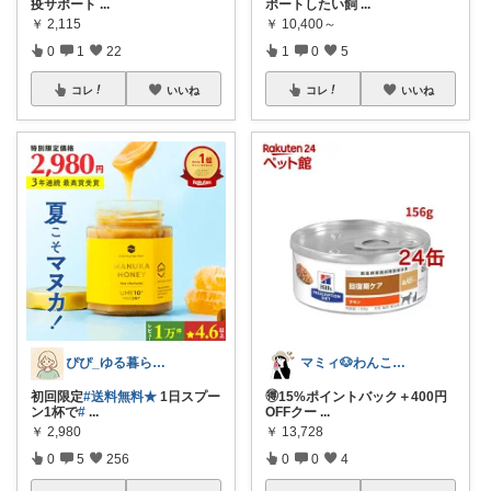
疫サポート
...
ポートしたい飼
...
￥
2,115
￥
10,400～
0
1
22
1
0
5
コレ
いいね
コレ
いいね
ぴぴ_ゆる暮らし🌿
マミィ🐶わんこと暮らす｜お得情報係
初回限定
#送料無料★
1日スプー
🉐15%ポイントバック＋400円
ン1杯で
#
...
OFFクー
...
￥
2,980
￥
13,728
0
5
256
0
0
4