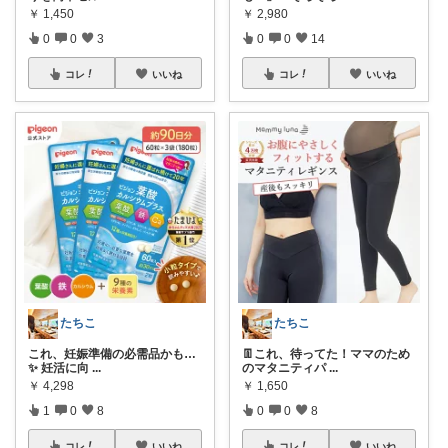
￥
1,450
￥
2,980
0
0
3
0
0
14
コレ
いいね
コレ
いいね
たちこ
たちこ
これ、妊娠準備の必需品かも…
👖これ、待ってた！ママのため
✨ 妊活に向
...
のマタニティパ
...
￥
4,298
￥
1,650
1
0
8
0
0
8
コレ
いいね
コレ
いいね