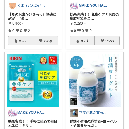
くまうどん🍊@愛媛で楽しい生活
MAKE YOU HAPPY
【夏のお出かけをもっと快適に
効果実感！！ 免疫ケアとお腹の
👶🌿】 “暑
...
脂肪対策をこ
...
￥
5,900～
￥
3,280～
0
0
2
0
0
0
コレ
いいね
コレ
いいね
MAKE YOU HAPPY
ママが選ぶ買ってよかった🌸育児🌸防災
効果実感！！ 手軽に始めて毎日
砂糖不使用の糀甘酒+ヨーグル
元気に！キリ
...
ト💕栄養たっぷ
...