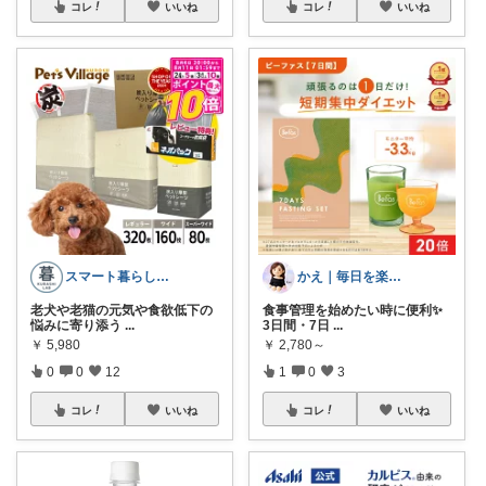
コレ
いいね
コレ
いいね
スマート暮らしラボ
かえ｜毎日を楽しむ
老犬や老猫の元気や食欲低下の
食事管理を始めたい時に便利✨
悩みに寄り添う
...
3日間・7日
...
￥
5,980
￥
2,780～
0
0
12
1
0
3
コレ
いいね
コレ
いいね