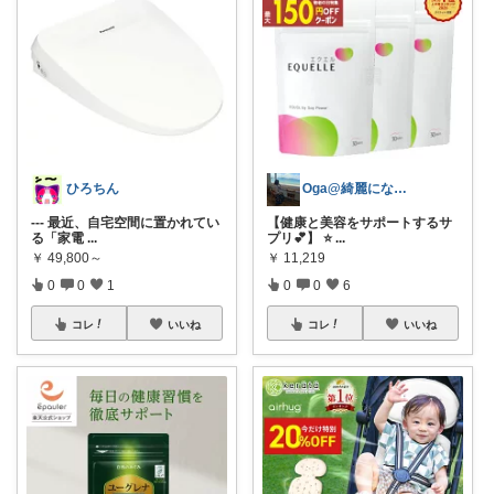
ひろちん
Oga@綺麗になりたいアラサー美容オタク
--- 最近、自宅空間に置かれてい
【健康と美容をサポートするサ
る「家電
...
プリ💕】 ⭐️
...
￥
49,800～
￥
11,219
0
0
1
0
0
6
コレ
いいね
コレ
いいね