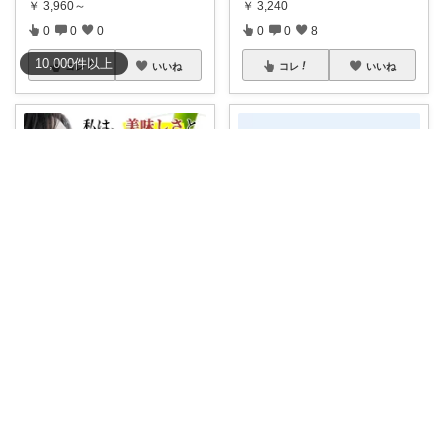
￥
3,960～
￥
3,240
0
0
0
0
0
8
10,000
件
以上
コレ
いいね
コレ
いいね
おはなばたけ🌼低浮上で再開🙇‍♀️
ハイライト@福岡男児35歳で二児のパパ
【本日8/8限定★50%OFF！】山
マラソン中💪ファンケル公式の
梨県産
...
亜鉛サプリ86
...
￥
1,168～
￥
864～
0
0
1
0
0
5
コレ
いいね
コレ
いいね