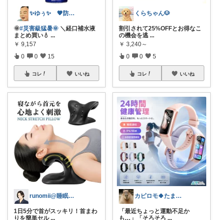
✨ゆぅ✨ 🧡防災グッズ強化中🎒♥
くらちゃん🐶
🌞
#災害級猛暑🌞
＼経口補水液
割引されて25%OFFとお得なこ
まとめ買い💧
...
の機会を逃
...
￥
9,157
￥
3,240～
0
0
15
0
0
5
コレ
いいね
コレ
いいね
runomii@睡眠ラボ
カピロモ🍀たまにくすっと笑えるーむ🐾
1日5分で首がスッキリ！首まわ
​「最近ちょっと運動不足か
りを簡単セル
...
も…」「そろそろ
...