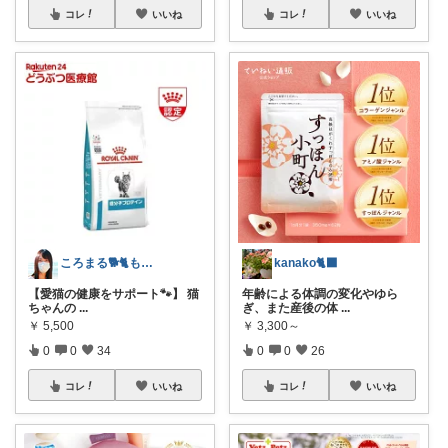
コレ
いいね
コレ
いいね
ころまる🐕🐈もふもふ愛好家💓
kanako🐈‍⬛
【愛猫の健康をサポート🐾】 猫
年齢による体調の変化やゆら
ちゃんの
...
ぎ、また産後の体
...
￥
5,500
￥
3,300～
0
0
34
0
0
26
コレ
いいね
コレ
いいね