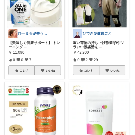
ひーまる🌿整う暮らしと成分美容
ひでき＠健康ごと
【美味しく健康サポート】 トレ
重い荷物の持ち上げ作業📦やツ
ーニング
...
ラい中腰姿勢を
...
￥
11,090
￥
42,900
0
0
7
0
2
29
コレ
いいね
コレ
いいね