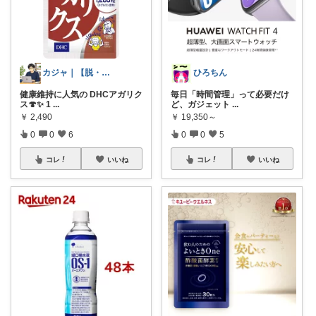
カジャ｜【脱・不便】家での仕事が激変する
ひろちん
健康維持に人気の DHCアガリク
毎日「時間管理」って必要だけ
ス🍄✨ 1
...
ど、ガジェット
...
￥
2,490
￥
19,350～
0
0
6
0
0
5
コレ
いいね
コレ
いいね