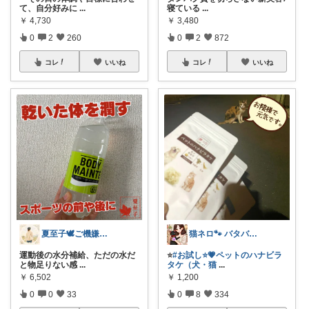
て、自分好みに
...
寝ている
...
￥
4,730
￥
3,480
0
2
260
0
2
872
コレ
いいね
コレ
いいね
夏至子🕊️ご機嫌シングルライフ
猫ネロ🐾 バタバタで🙏中々来れないの
運動後の水分補給、ただの水だ
⭐
#お試し⭐💗ペットのハナビラ
と物足りない感
...
タケ（犬・猫
...
￥
6,502
￥
1,200
0
0
33
0
8
334