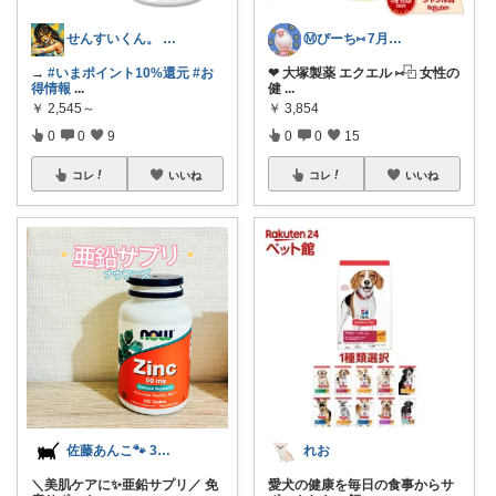
せんすいくん。 ＼情報の海へダイブ／
Ⓜ️ぴーち⑅ 7月感謝です🐥
→
#いまポイント10%還元
#お
❤︎ 大塚製薬 エクエル ⑅⿻ 女性の
得情報
...
健
...
￥
2,545～
￥
3,854
0
0
9
0
0
15
コレ
いいね
コレ
いいね
佐藤あんこ🐾 30代OLの暮らし
れお
＼美肌ケアに✨亜鉛サプリ／ 免
愛犬の健康を毎日の食事からサ