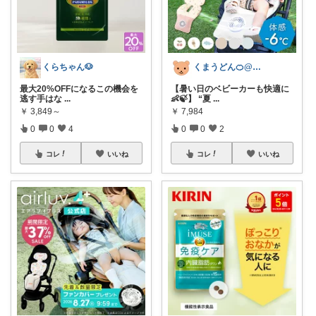
くらちゃん🐶
くまうどん🍊@愛媛で楽しい生活
最大20%OFFになるこの機会を
【暑い日のベビーカーも快適に
逃す手はな
...
👶🍃】 “夏
...
￥
3,849～
￥
7,984
0
0
4
0
0
2
コレ
いいね
コレ
いいね