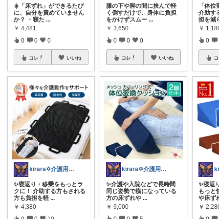
☀️「床ずれ」ができるたび
膝の下や脚の間に挟んで軽
「体位
に、自分を責めていません
く倒すだけで、身体に負担
介助す
か？ ・寝た
...
をかけずスムー
...
担を減
￥
4,481
￥
3,650
￥
1,18
0
0
0
0
0
0
0
コレ
いいね
コレ
いいね
コ
kirara✡介護用品🌈
kirara✡介護用品🌈
✨寝返り・移乗をもっとラ
✨️介護や入院などで長時間
✨寝返
クに！ 介助する方もされる
同じ姿勢で横になっている
もっと快
方も負担を軽
...
方の床ずれや
...
や床ず
￥
4,380
￥
9,000
￥
2,28
0
0
10
0
0
5
0