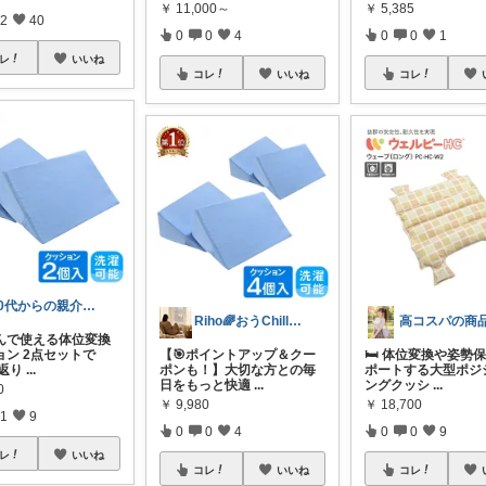
￥
11,000～
￥
5,385
2
40
0
0
4
0
0
1
レ
いいね
コレ
いいね
コレ
40代からの親介護 らくちゃんサポート
Riho🌈おうChill★グッズ
んで使える体位変換
ョン 2点セットで
【🎯ポイントアップ＆クー
🛏️ 体位変換や姿勢
寝返り
...
ポンも！】大切な方との毎
ポートする大型ポジ
日をもっと快適
...
ングクッシ
...
0
￥
9,980
￥
18,700
1
9
0
0
4
0
0
9
レ
いいね
コレ
いいね
コレ