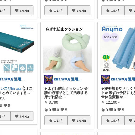
レ
いいね
コレ
いいね
コレ
kirara✡介護用品🌈
kirara✡介護用品🌈
レス@kirara
👆️オス
✨️床ずれ防止クッション 介
✨寝姿勢をやさしく
まとめています✌
...
護の必需品として活躍する
ト🌿床ずれ予防にも
床ずれ防止
...
🩵体位変換や
...
450
￥
3,780
￥
12,100～
0
5
0
0
5
0
0
5
レ
いいね
コレ
いいね
コレ