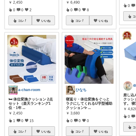
￥
2,450
￥
6,490
0
0
0
2
0
0
8
コ
コレ
いいね
コレ
いいね
a-chan-room
ひなち
差し込
🛏️ 体位変換クッション 2点
寝返り・体位変換をぐっと
クッシ
セット（楽天ランキング1
ラクにしてくれるU字型補助
す。 
位・1年
...
クッション✨
...
￥
4,62
￥
2,450
￥
3,680
0
1
0
15
0
0
0
コ
コレ
いいね
コレ
いいね