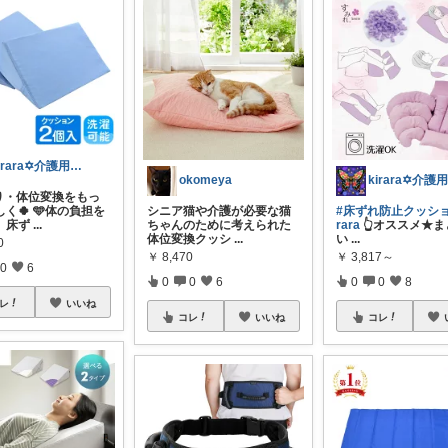
kirara✡介護用品🌈
okomeya
り・体位変換をもっ
く🍀 🩵体の負担を
シニア猫や介護が必要な猫
#床ずれ防止クッショ
、床ず
...
ちゃんのために考えられた
rara
👆️オススメ★
体位変換クッシ
...
い
...
0
￥
8,470
￥
3,817～
0
6
0
0
6
0
0
8
レ
いいね
コレ
いいね
コレ