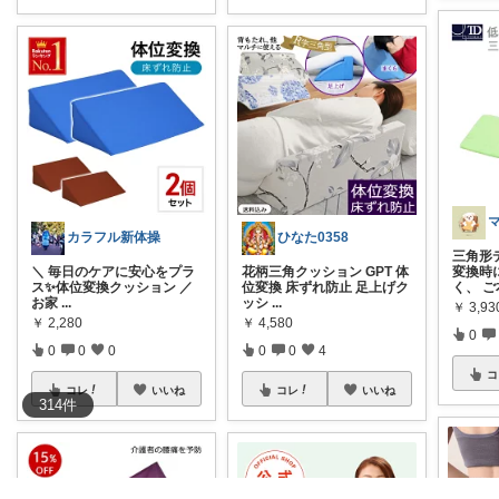
カラフル新体操
ひなた0358
三角形
​＼ 毎日のケアに安心をプラ
花柄三角クッション GPT 体
変換時
ス✨体位変換クッション ／ ​
位変換 床ずれ防止 足上げク
く、 
お家
...
ッシ
...
￥
3,93
￥
2,280
￥
4,580
0
0
0
0
0
0
4
コ
コレ
いいね
コレ
いいね
314
件