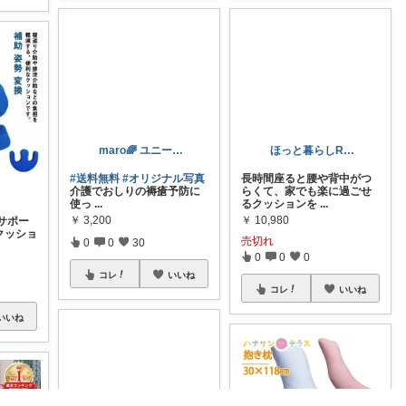
maro🌈 ユニークと便利
ほっと暮らしROOM
#送料無料
#オリジナル写真
長時間座ると腰や背中がつ
サポー
介護でおしりの褥瘡予防に
らくて、家でも楽に過ごせ
クッショ
使っ
...
るクッションを
...
￥
3,200
￥
10,980
売切れ
0
0
30
0
0
0
コレ
いいね
いいね
コレ
いいね