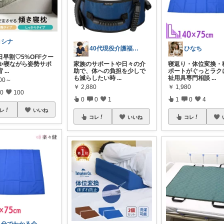
ヨシナ
40代現役介護福祉士/仕事も休日も快適に
ひなち
日早割♡5%OFFクー
 ✨寝ながら姿勢サポ
家族のサポートや日々の介
寝返り・体位変換・
背
...
助で、体への負担を少しで
ポートがぐっとラク
も減らしたい時
...
祉用具専門相談
...
000～
￥
2,880
￥
1,980
0
100
0
0
1
1
0
4
レ
いいね
コレ
いいね
コレ