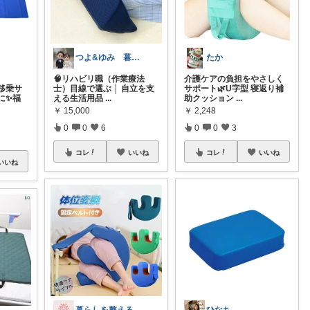
つよ&ゆみ 暮らしが快適になる便利グッズ
たか
🧠リハビリ職（作業療法
介護ケアの負担をやさしく
移乗サ
士）目線で選ぶ │ 自立を支
サポート🌿U字型 寝返り補
に✨福
える生活用品
...
助クッション
...
￥
15,000
￥
2,248
0
0
6
0
0
3
コレ
いいね
コレ
いいね
いいね