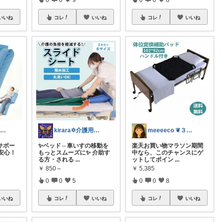
いいね
コレ
いいね
コレ
いいね
kirara✡介護用品🌈
kirara✡介護用品🌈
meeeeco ❦３児ママ ❦
サポー
✨ベッド⇔車いすの移動を
楽天お買い物マラソン期間
安心！
もっとスムーズに✨ 介助す
中なら、このチャンスにゲ
る方・される
...
ットしてポイン
...
￥
850～
￥
5,385
0
0
5
0
0
8
いいね
コレ
いいね
コレ
いいね