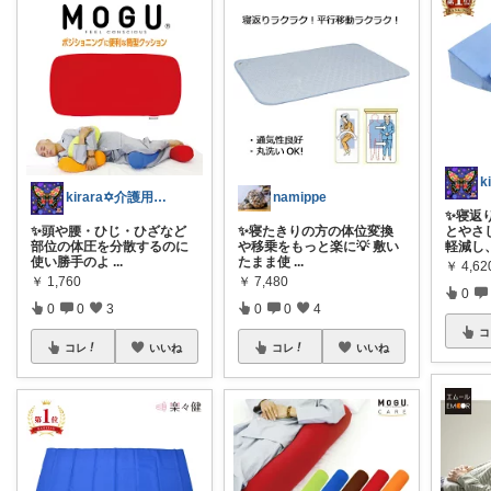
kirara✡介護用品🌈
namippe
✨寝返
✨️頭や腰・ひじ・ひざなど
✨寝たきりの方の体位変換
とやさし
部位の体圧を分散するのに
や移乗をもっと楽に💡 敷い
軽減し
使い勝手のよ
...
たまま使
...
￥
4,62
￥
1,760
￥
7,480
0
0
0
3
0
0
4
コ
コレ
いいね
コレ
いいね