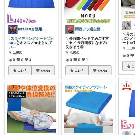
kirara✡介護用品🌈
関西アラ還主婦 小町
＼母の
#スライディングシート@ki
＼長時間ベッドで過ごす方
ポン／
rara
👆️オススメ★まとめて
に🍀／ 長時間横になる方に
ート🛌
い
...
良さそう😊
...
￥
11,
￥
1,980
￥
4,950
0
0
0
4
0
0
1
コ
コレ
いいね
コレ
いいね