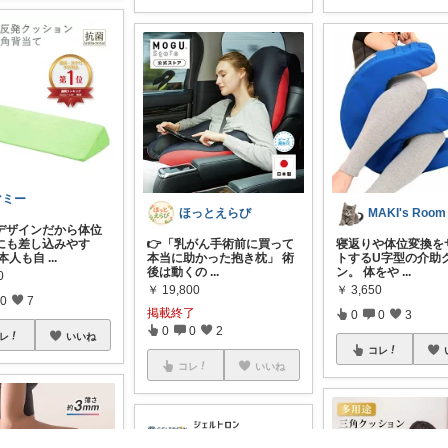
マミー
ほっとえらび
MAKI's Room
デザインだから体位
にも差し込みやす
👉「乳がん手術前に買って
寝返りや体位変換を
ご本人も自
...
本当に助かった抱き枕」 術
トするU字型の介助
後は動くの
...
ン。 体をや
...
0
￥
19,800
￥
3,650
0
7
掲載終了
0
0
3
0
0
2
レ
いいね
コレ
コレ
いいね