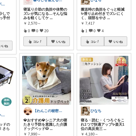
暮らしを整える研究所🍀
ひなち
みー｜看護師が選ぶ介護用品と暮らし
寝返り介助の負担や体勢の
搬送時の負担をぐっと軽減
少しで
ズレが気になる…そんな悩
✨滑り止め付きでズレにく
取っ手付
みを軽くしてケ
...
く、頭部をやさ
...
￥
2,570～
￥
7,417
0
0
20
1
0
4
コレ
いいね
コレ
いいね
いいね
【わんこの秘密】犬グッズ＆暮らし用品
ひなち
備えあれば患いなし毎日をhibihapi
💎おすすめ💎シニア犬の寝
寝る・読む・くつろぐをこ
ベッドの
たきり予防を意識した介護
れ1つで快適アップ✨楽天1
！さら
ドッグベッド🐶
...
位の高反発三
...
￥
7,990～
￥
4,180～