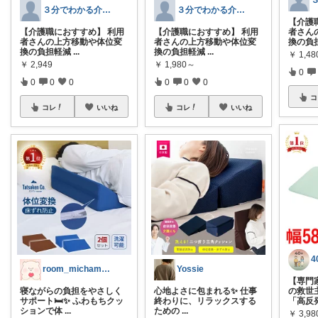
３分でわかる介護チャンネル
３分でわかる介護チャンネル
【介護
【介護職におすすめ】 利用
【介護職におすすめ】 利用
者さん
者さんの上方移動や体位変
者さんの上方移動や体位変
換の負
換の負担軽減
...
換の負担軽減
...
￥
1,48
￥
2,949
￥
1,980～
0
0
0
0
0
0
0
コ
コレ
いいね
コレ
いいね
room_michamaman
Yossie
【専門
寝ながらの負担をやさしく
心地よさに包まれる✨ 仕事
の救世
サポート🛏️✨ ふわもちクッ
終わりに、リラックスする
「高反
ションで体
...
ための
...
￥
3,9