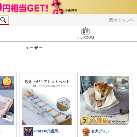
楽天トップへ
お知らせ
ユーザー
kirara✡介護用品🌈
kirara✡介護用品🌈
名犬プリン