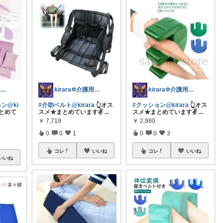
kirara✡介護用品🌈
kirara✡介護用品🌈
kirara✡介護用品🌈
ン@ki
#介助ベルト@kirara
👆️オス
#クッション@kirara
👆️オス
まとめて
スメ★まとめています✌
...
スメ★まとめています✌
...
￥
7,719
￥
2,980
0
0
1
0
0
3
コレ
いいね
コレ
いいね
いいね