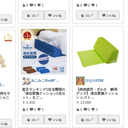
0
0
2
0
0
1
コレ
いいね
コレ
いいね
いいね
みこみこRooM˚✧₊⁎❝᷀ົཽ
ひなた0358
高コスパの商品を紹介します✨
楽天ランキング1位🥇獲得の
【肉体疲労・ダルさ 解消
保持をサ
「体位変換クッション2点セ
グッズ】 体位変換クッショ
ショニ
ット」をご
...
ン レスト
...
￥
2,450
￥
13,080
0
0
5
0
0
2
コレ
いいね
コレ
いいね
いいね