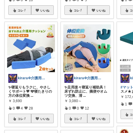
コレ
いいね
コレ
いいね
コ
kirara✡介護用品🌈
kirara✡介護用品🌈
✨寝返りもラクに、やさし
✨️足用楽々寝返り補助具！
#マット
くサポート💙 🩵寝たきりの
床ずれ防止に、摘便やオム
スメ★
方の体位変換
...
ツ交換、清
...
￥
172,
￥
3,690
￥
3,080～
1
0
4
28
0
0
12
コ
コレ
いいね
コレ
いいね