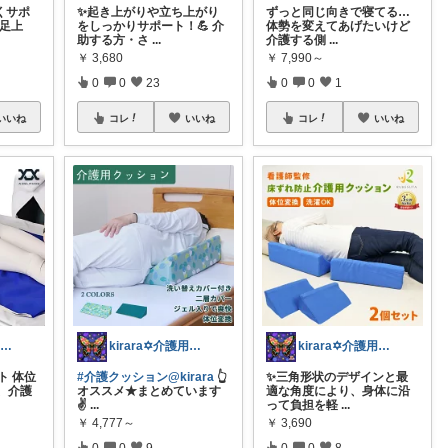
くサポ
✨起き上がりや立ち上がり
ずっと同じ向きで寝てる…
や足上
をしっかりサポート！💪 介
体勢を変えてあげたいけど
助する方・さ
...
介護する側
...
￥
3,680
￥
7,990～
0
0
23
0
0
1
いいね
コレ
いいね
コレ
いいね
kirara✡介護用品🌈
kirara✡介護用品🌈
kirara✡介護用品🌈
ト 体位
#介護クッション@kirara
👆️
✨️三角形状のデザインと最
、介護
オススメ★まとめています
適な角度により、身体に沿
✌
...
って負担を軽
...
￥
4,777～
￥
3,690
0
0
9
0
0
8