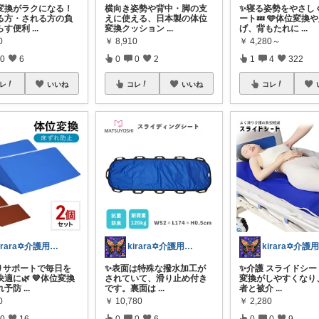
変換がラクになる！
横向き姿勢や背中・脚の支
✨寝る姿勢をやさし
る方・される方の負
えに使える、日本製の体位
ート💤 🩵体位変換
らす便利
...
変換クッション
...
げ、背もたれに
...
0
￥
8,910
￥
4,280～
0
6
0
0
2
1
4
322
レ
いいね
コレ
いいね
コレ
kirara✡介護用品🌈
kirara✡介護用品🌈
りサポートで毎日を
✨️表面は特殊な撥水加工が
✨️介護 スライドシー
適に🌿 💙体位変換
されていて、滑り止め付き
変換がしやすくなり
れ予防
...
です。裏面は
...
者と被介
...
0
￥
10,780
￥
2,280
0
16
0
0
6
0
0
9