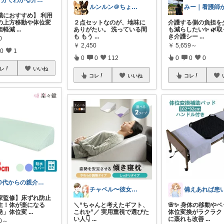
３分でわかる介護チャンネル
ルンルン＠ちょいラク暮らし
職におすすめ】 利用
の上方移動や体位変
２点セットなのが、地味に
介護する側の負担を
担軽減
...
ありがたい。 洗っている間
も減らしたい✨ 🌿
も もう
...
き介護シー
...
0
￥
2,450
￥
5,659～
0
1
0
0
112
0
0
0
レ
いいね
コレ
いいね
コレ
40代からの親介護 らくちゃんサポート
チャペル〜彼女と僕のかわいいモノ探し〜
家監修】床ずれ防止
主！体が楽になる
＼“ちゃんと考えたギフト、
🌸✨ 身体の移動や
発」体位変
...
これ✨”／ 実用重視で選びた
体位変換がラクラク
い人👇
...
に蒸れも改善
...
80～