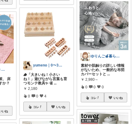
いいね
ゆりんご🍎暮らしにまつわるおすすめ品
yumeno｜0〜3歳知育🌱
素材や肌触りの詳しい情報
Kaylee & Riku Room’s
がないため、一般的な布団
カバーセットと
...
🪵「大きいね！小さい
策、 床
ね！」遊びながら言葉も育
￥
2,980～
すか？
つモンテ教具✨ 省
...
0
0
0
￥
2,180
0
0
4
コレ
いいね
コレ
いいね
いいね