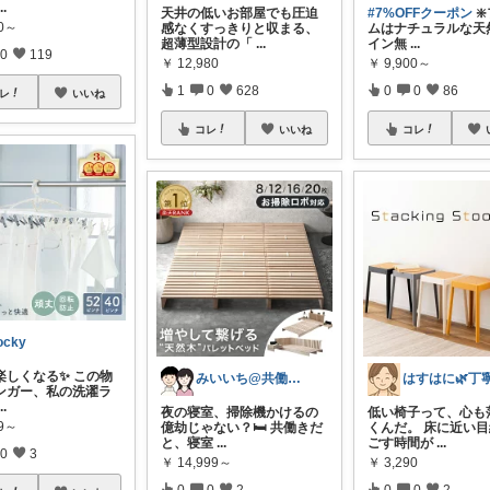
...
天井の低いお部屋でも圧迫
#7%OFFクーポン
❇
60～
感なくすっきりと収まる、
ムはナチュラルな天
超薄型設計の「
...
イン無
...
0
119
￥
12,980
￥
9,900～
1
0
628
0
0
86
レ
いいね
コレ
いいね
コレ
ocky
楽しくなる✨ この物
みいいち@共働き夫婦のQOL向上ROOM
ンガー、私の洗濯ラ
...
夜の寝室、掃除機かけるの
低い椅子って、心も
99～
億劫じゃない？🛏️ 共働きだ
くんだ。 床に近い
と、寝室
...
ごす時間が
...
0
3
￥
14,999～
￥
3,290
0
0
2
0
0
2