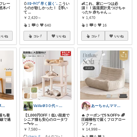
️フレー
🥚
#ﾛｰﾀｲﾌﾟ早く届くˊ˗
こうい
👶これ、家に一つは必
然木パ
うのが欲しかった！【浮い
須！！温湿度計見つけちゃ
て
...
った✨ 赤ちゃん
...
￥
2,420～
￥
1,470
1
0
640
0
0
16
いいね
コレ
いいね
コレ
いいね
はすはに🌿丁寧な暮らし
VaVa＠3０代～初めての都内暮らし
あーちゃんママ🐣朝コレ5時✨2y娘
落ち着
【1,000円OFF！低い段差で
🔥 クーポンで5％OFF✨ 🌈
目線で過
シニア猫も安心のロータワ
圧縮梱包で届くフロアロー
ー🐾✨
...
ソファ
...
￥
7,580～
￥
14,998～
chaco_F
...
さんのコレ！
0
0
3