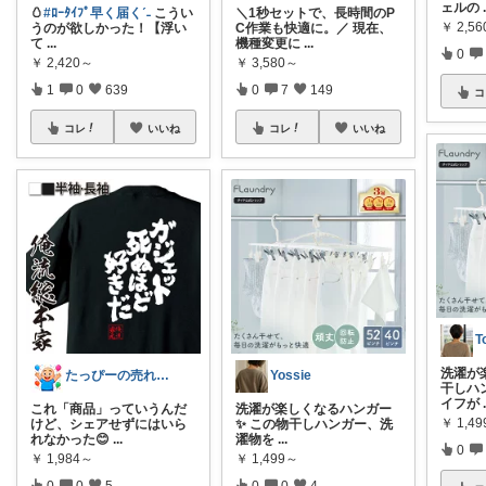
ェルの
🥚
#ﾛｰﾀｲﾌﾟ早く届くˊ˗
こうい
＼1秒セットで、長時間のP
￥
2,5
うのが欲しかった！【浮い
C作業も快適に。／ 現在、
て
...
機種変更に
...
0
￥
2,420～
￥
3,580～
1
0
639
0
7
149
コ
コレ
いいね
コレ
いいね
T
洗濯が
たっぴーの売れ筋紹介ROOM
Yossie
干しハ
イフが
これ「商品」っていうんだ
洗濯が楽しくなるハンガー
￥
1,4
けど、シェアせずにはいら
✨ この物干しハンガー、洗
れなかった😊
...
濯物を
...
0
￥
1,984～
￥
1,499～
0
0
5
0
0
4