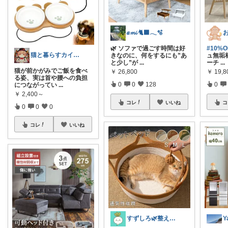
𝒂𝓶𝓲 🐈‍⬛𓂃🫧‪
🌿 ソファで過ごす時間は好
#10%
猫と暮らすカイトのグッズ選びROOM
きなのに、何をするにも”あ
ュ無垢
と少し”が
...
ーチ
...
猫が前かがみでご飯を食べ
￥
26,800
￥
19,
る姿、実は首や腰への負担
0
0
128
0
につながってい
...
￥
2,400～
コレ
いいね
コ
0
0
0
コレ
いいね
すずしろ🌿整えながら、ゆるく暮らす