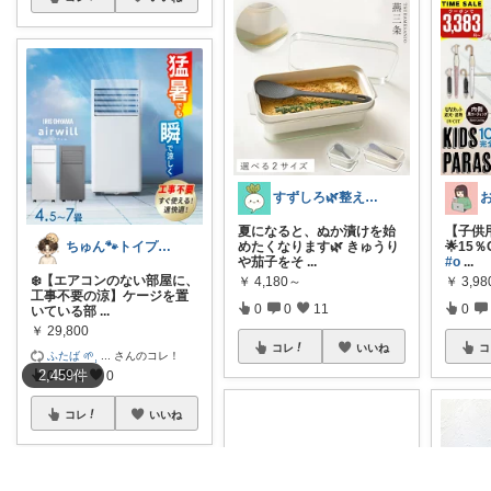
すずしろ🌿整えながら、ゆるく暮らす
夏になると、ぬか漬けを始
【子供用
ちゅん🐾トイプーと暮らす部屋
めたくなります🌿 きゅうり
🌟15
や茄子をそ
...
#o
...
❄️【エアコンのない部屋に、
￥
4,180～
￥
3,9
工事不要の涼】ケージを置
0
0
11
0
いている部
...
￥
29,800
コレ
いいね
コ
ふたば 🌱⸒
...
さんのコレ！
2,459
件
0
0
0
コレ
いいね