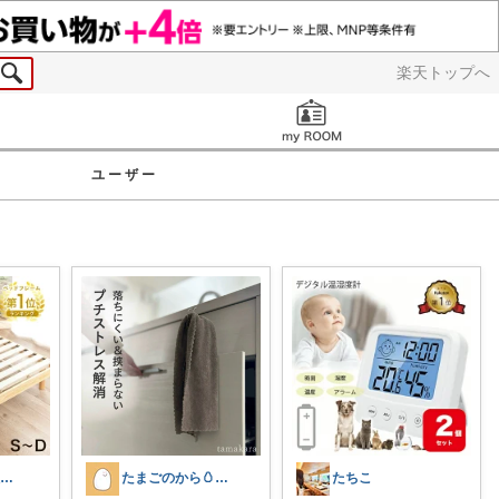
楽天トップへ
お知らせ
ユーザー
おさる⭐ご購入感謝🐹
たまごのから🥚ラクに暮らす┊︎育児
たちこ