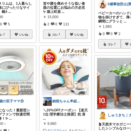
スリムは、1人暮らし
首や腰を痛めそうな低い食
族にぴったりなサイ
器の位置にお悩みの方必見
。幅4
...
✨ 築上町産
...
ベビーカーのハンド
90
￥
15,000
物を掛けすぎて、降
瞬間にグラッと
...
0
5
2
0
131
￥
1,980
0
0
2
レ
いいね
コレ
いいね
コレ
3歳の双子ママ😍
納税ちゃん🌟経由購入★
夢になった！最新型シ
＼20%OFFクーポン♪ 【楽天
グファンで快適空間
1位 理学療法士推奨】枕 肩
身！✨
...
...
800～
￥
9,980
🪴天然木マホガニー
したシンプルなロー
チビママちゃん
さんのコレ！
0
1