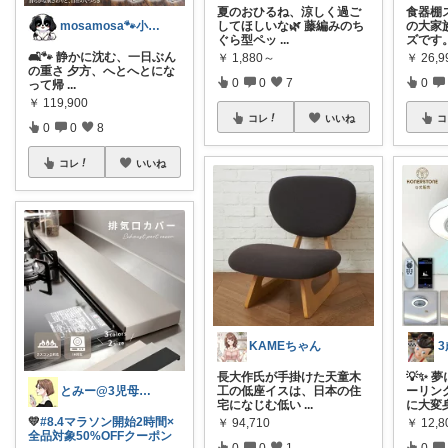
夏のおひるね、涼しく過ご
食器棚
mosamosa🐾小さめバッグの日々✨
してほしいな🌿 藤編みのち
の大家
ぐら型ペッ
...
ズです
🛋️🐾 静かに沈む、一日ぶん
￥
1,880～
￥
26,9
の重さ 夕方、へとへとにな
0
0
7
0
って帰
...
￥
119,900
コレ
いいね
コ
0
0
8
コレ
いいね
KAMEちゃん
長大作氏が手掛けた天童木
💡✨ 
とみー@3児母の部屋⭐️
工の低座イスは、日本の住
ーリン
宅になじむ低い
...
に大変
💛
#8.4マラソン開始2時間×
￥
94,710
￥
12,
全品対象50%OFFクーポン
0
0
1
0