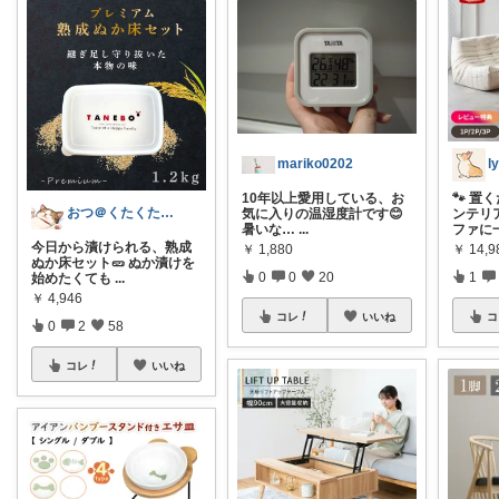
mariko0202
10年以上愛用している、お
🐾 
おつ＠くたくたのゆる健康
気に入りの温湿度計です😊
ンテリ
暑いな…
...
ファに
今日から漬けられる、熟成
￥
1,880
￥
14,
ぬか床セット🥒 ぬか漬けを
0
0
20
1
始めたくても
...
￥
4,946
コレ
いいね
コ
0
2
58
コレ
いいね