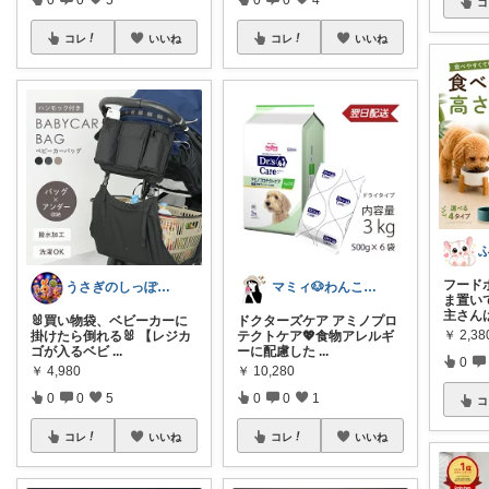
コ
コレ
いいね
コレ
いいね
フード
うさぎのしっぽ43🐰2児の母👧朝コレ
マミィ🐶わんこと暮らす｜お得情報係
ま置い
主さん
🐰買い物袋、ベビーカーに
ドクターズケア アミノプロ
￥
2,3
掛けたら倒れる🐰 【レジカ
テクトケア💖食物アレルギ
ゴが入るベビ
...
ーに配慮した
...
0
￥
4,980
￥
10,280
0
0
5
0
0
1
コ
コレ
いいね
コレ
いいね