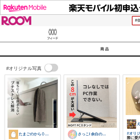
ROOM
Feed
商品
#オリジナル写真
#オリ
たまごのから🥚ラクに暮らす┊︎育児
さっこI 余白のある暮らし
際に愛用