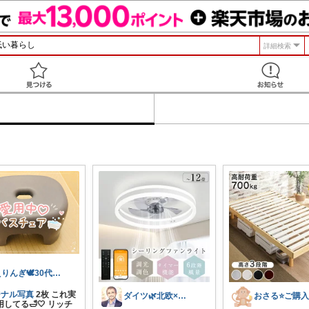
詳細検索
見つける
えりんぎ🕊️30代幸せな一人暮らし🌸
ジナル写真
2枚 これ実
ダイツ🌿北欧×日本｜無理のない道具選び
してる🛁🤍 リッチ