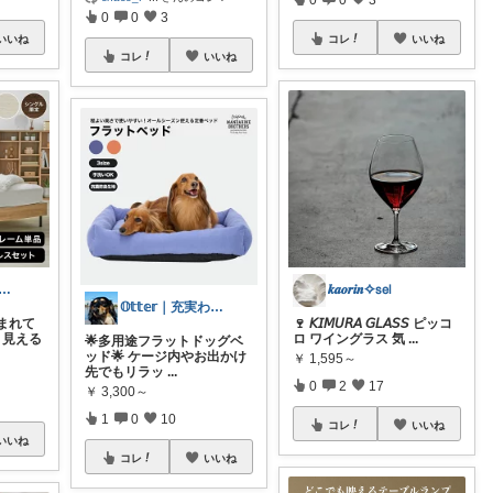
0
0
3
いいね
コレ
いいね
コレ
いいね
く 🧺 心地よい、上質な暮らしを
𝒌𝒂𝒐𝒓𝒊𝒏✧𝗌𝖾𝗅
𝕆𝕥𝕥𝕖𝕣｜充実わんこライフ
まれて
🍷 𝘒𝘐𝘔𝘜𝘙𝘈 𝘎𝘓𝘈𝘚𝘚 ピッコ
広く見える
ロ ワイングラス 気
...
🌟多用途フラットドッグベ
ッド🌟 ケージ内やお出かけ
￥
1,595～
先でもリラッ
...
0
2
17
￥
3,300～
1
0
10
コレ
いいね
いいね
コレ
いいね