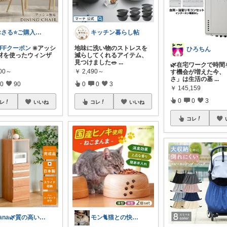
おさる⭐ご購入感謝🐹
キッチン暮らし帖
OFFクーポン
❇️アッシ
地味に洗い物のストレスを
ひろちん
材を使ったウィンザ
減らしてくれるアイテム、
見つけました🥗
...
🌿在宅ワークで時間
800～
￥
2,490～
す機会が増えた今、
さ」は生活の基
...
0
90
0
0
3
￥
145,159
0
0
3
レ
いいね
コレ
いいね
コレ
Yana🌿質の高い暮らしのROOM
モン🐈猫との快適な暮らし