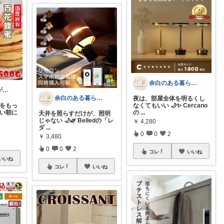
余白のある暮らし｜住まいのプロが選ぶもの
まな⌇2児ママが目指すゆとりある暮らし
余白のある暮らし｜住まいのプロが選ぶもの
夜は、部屋全体を明るくし
備をもっ
なくてもいい 🌙✨ Cercano
しい朝に
の
...
天井を照らすだけが、照明
じゃない 🌙🌿 Belledの「レ
￥
4,280
ダ
...
0
0
2
￥
3,480
0
0
2
コレ
いいね
いいね
コレ
いいね