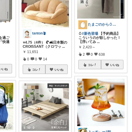
たまごのから🥚ラクに暮らす┊︎育児
tanton🪴
🥚
#新色登場
【予約商品】
を過ご
こういうのが欲しかった！
「快適
【浮いてみ
...
⭐4.75（4件） 🥐🛋️日本製の
CROISSANT（クロワッ
...
￥
2,420～
￥
11,651
2
0
638
0
0
14
コレ
いいね
いいね
コレ
いいね