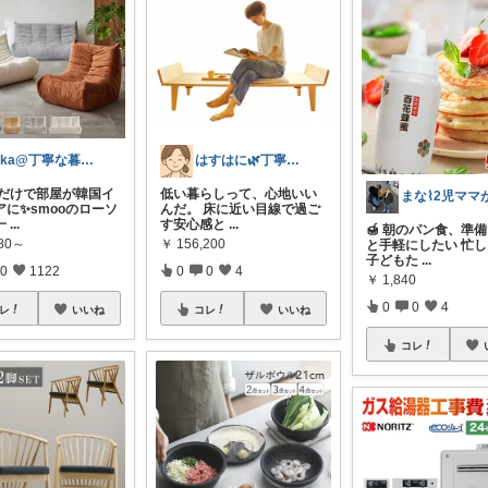
lyka@丁寧な暮らし
はすはに🌿丁寧な暮らし
置くだけで部屋が韓国イ
低い暮らしって、心地いい
アに✨smooのローソ
んだ。 床に近い目線で過ご
一
...
す安心感と
...
🍯 朝のパン食、準
980～
￥
156,200
と手軽にしたい 忙
子どもた
...
0
1122
0
0
4
￥
1,840
0
0
4
レ
いいね
コレ
いいね
コレ