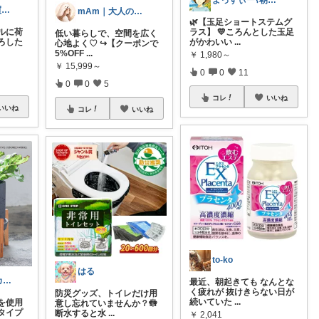
よっすぃー⌇朝コレ☀楽しい暮らし😇
0歳事故防止|買う前メモ｜yoshi
mAm｜大人のご褒美セレクト
🌿【玉足ショートステムグ
ルに荷
ラス】 💛ころんとした玉足
低い暮らしで、空間を広く
ろした
がかわいい
...
心地よく♡ ↪︎【クーポンで
5%OFF
...
￥
1,980～
￥
15,999～
0
0
11
0
0
5
コレ
いいね
いいね
コレ
いいね
to-ko
はる
しゅうきち｜カフェ☕と暮らし🍀
最近、朝起きても なんとな
く疲れが 抜けきらない日が
防災グッズ、トイレだけ用
続いていた
...
を使用
意し忘れていませんか？🚻
タイプ
断水すると水
...
￥
2,041