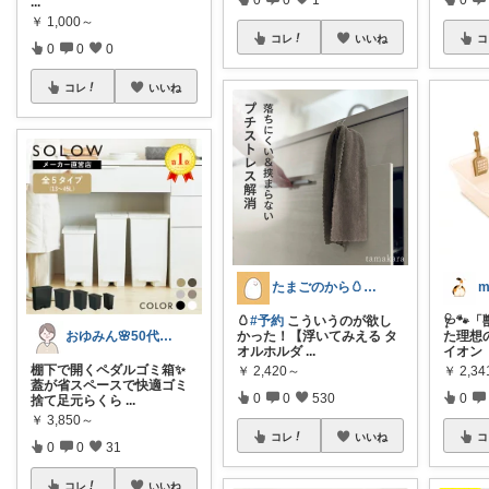
...
￥
1,000～
コレ
いいね
コ
0
0
0
コレ
いいね
たまごのから🥚ラクに暮らす┊︎育児
m
🥚
#予約
こういうのが欲し
🩺🐾
おゆみん🌸50代からの快適暮らし
かった！【浮いてみえる タ
た理想
オルホルダ
...
イオン
棚下で開くペダルゴミ箱✨
￥
2,420～
￥
2,34
蓋が省スペースで快適ゴミ
0
0
530
0
捨て足元らくら
...
￥
3,850～
コレ
いいね
コ
0
0
31
コレ
いいね