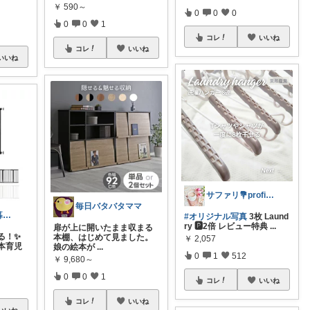
￥
590～
0
0
0
0
0
1
コレ
いいね
コレ
いいね
いいね
サファリ‎💐profileにてお礼
毎日バタバタママ
母の気持ち｜暮らしの記録
#オリジナル写真
3枚 Laund
ry 🅿️2倍 レビュー特典
...
扉が上に開いたまま収まる
る！✨
本棚、はじめて見ました。
￥
2,057
本育児
娘の絵本が
...
0
1
512
￥
9,680～
0
0
1
コレ
いいね
コレ
いいね