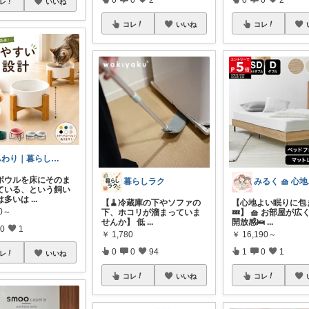
レ
いいね
コレ
いいね
コレ
ふわり｜暮らしの負担をかるくする日用品
ボウルを床にそのま
暮らしラク
みる
ている、という飼い
は多いは
...
【🧹冷蔵庫の下やソファの
【心地よい眠りに包
80～
下、ホコリが溜まっていま
💤】 🧺 お部屋が
せんか】 低
...
開放感🛌
...
0
1
￥
1,780
￥
16,190～
0
0
94
1
0
1
レ
いいね
コレ
いいね
コレ