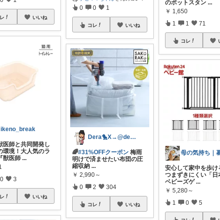
のポットスタン
...
0
0
1
￥
1,650
レ
いいね
1
1
71
コレ
いいね
コレ
ikeno_break
Dera🐤X→@dera_room
「獣医師と共同開発し
の環境！大人気のラ
🌈
#31%OFFクーポン
梅雨
『獣医師
...
明けで済ませたい布団の圧
縮収納
...
1
安心して家中を歩け
￥
2,990～
つまずきにくい「日
0
3
ベビーズゲ
...
0
2
304
￥
5,280～
レ
いいね
1
0
5
コレ
いいね