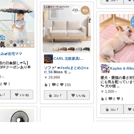
コレ
おみ🌿在宅ママ
CARL 北欧家具/暮らし
の日傘探し☂️🔍】
％OFFクーポンあり🌟
ソファ* ⏩
#sofaまとめ@ca
rl_56
Moss モ
...
80～
￥
29,999
愛犬・愛猫の暑さ対
にも気を配っていま
0
7
1
0
150
🐾 犬や猫
...
￥
1,000～
レ
いいね
コレ
いいね
0
0
3
コレ