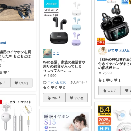
zumi
会議用のイヤホンを買
ここ
ました🌱 もともとは
【86%OFFは事件
ホ
...
Web会議、家族の生活音や
付きイヤホンがまさ
0
周りの雑音が入ってしま
の価格😳✨
...
う…って人へ。
...
0
1
￥
2,999
￥
4,990
1
0
1
ニャン玉 忍次
...
さんのコレ！
レ
いいね
0
0
0
コレ
コレ
いいね