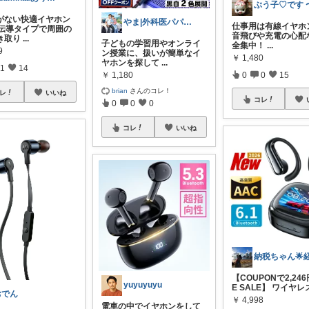
がない快適イヤホン
やま|外科医パパ、看護師ママ、娘
仕事用は有線イヤホ
骨伝導タイプで周囲の
音飛びや充電の心配
き取り
...
子どもの学習用やオンライ
全集中！
...
9
ン授業に、扱いが簡単なイ
￥
1,480
ヤホンを探して
...
1
14
￥
1,180
0
0
15
brian
さんのコレ！
レ
いいね
コレ
0
0
0
コレ
いいね
【COUPONで2,246
yuyuyuyu
E SALE】 ワイヤレ
おでん
￥
4,998
電車の中でイヤホンをして