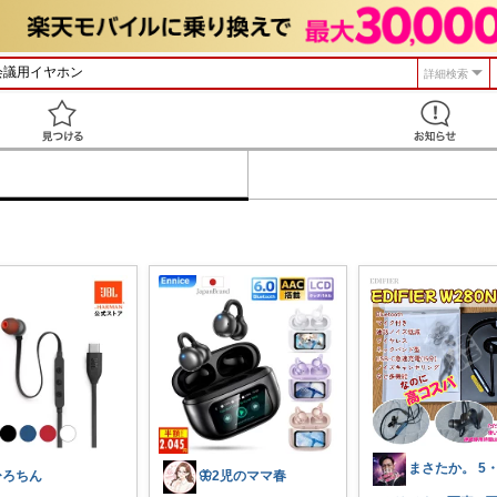
詳細検索
見つける
ひろちん
🦋2児のママ春