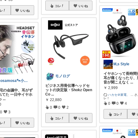
コレ
いいね
レ
いいね
M,s Style
イヤホンって長時間
モノログ
耳が痛くなったり、
mosamosa🐾小さめバッグの日々✨
音が聞こえなく
...
ビジネス用骨伝導ヘッドセ
￥
2,999
ットの決定版・Shokz Open
 在宅の会議中、耳がず
Co
...
れてた 一日中イヤホ
ハカセ＠家電、
...
さ
レ！
っ
...
￥
22,880
0
0
4
0
0
0
2
0
3
コレ
コレ
いいね
レ
いいね