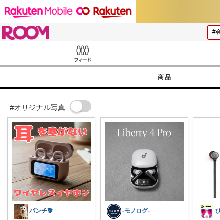
ROOM
Feed
商品
#オリジナル写真
パンチ🐕
-モノログ-