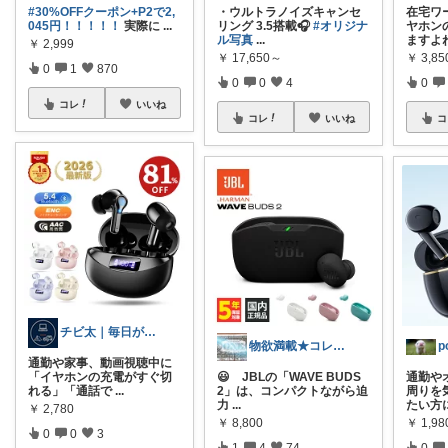
#30%OFFクーポン+P2で2,
・ウルトラノイズキャンセ
在宅ワ
045円！！！！！
実際に
...
リング 3.5搭載🎧
#オリジナ
ヤホン
ル写真
...
ますよね
￥
2,999
￥
17,650～
￥
3,85
0
1
870
0
0
4
0
コレ
いいね
コレ
いいね
コ
チビ太｜毎日がラクになる快適生活💡
物欲満載★コレクションは商品分類別です★
p
通勤や家事、動画視聴中に
「イヤホンの充電がすぐ切
😃 JBLの「WAVE BUDS
通勤や
れる」「通話で
...
2」は、コンパクトながら迫
周りを
力
...
たい方
￥
2,780
￥
8,800
￥
1,98
0
0
3
1
4
74
0