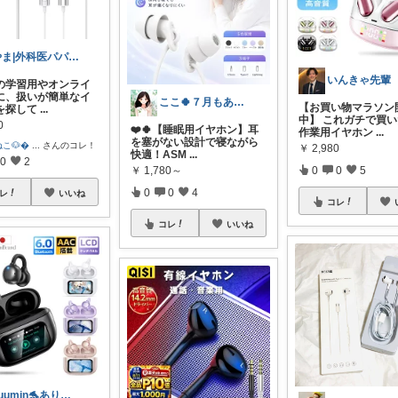
やま|外科医パパ、看護師ママ、娘
いんきゃ先輩
の学習用やオンライ
に、扱いが簡単なイ
ここ🍀７月もありがとう🍀
【お買い物マラソン
を探して
...
中】 これガチで買
0
❤️🍀【睡眠用イヤホン】耳
作業用イヤホン
...
を塞がない設計で寝ながら
こ🐶
...
さんのコレ！
￥
2,980
快適！ASM
...
0
2
￥
1,780～
0
0
5
0
0
4
レ
いいね
コレ
コレ
いいね
suumin🐬ありがとうございます