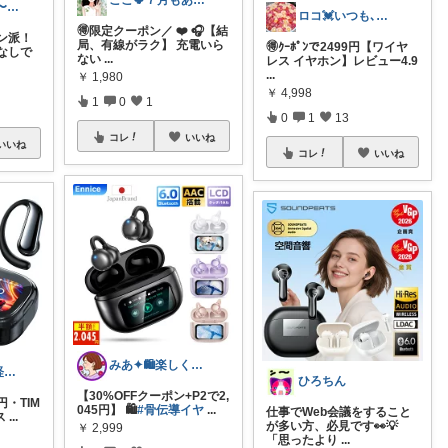
ここ🍀７月もありがとう🍀
ぶう子♡です 〜感謝です〜
ロコ💓いつも､ありがとう😀🙇‍♀
🉐限定クーポン／ ❤️ 🎧【結
ン派！
局、有線がラク】 充電いら
🉐ｸｰﾎﾟﾝで2499円【ワイヤ
なしで
ない
...
レス イヤホン】レビュー4.9
...
￥
1,980
￥
4,998
1
0
1
0
1
13
コレ
いいね
いいね
コレ
いいね
みあ✦🛍️楽しくお買い物
納税ちゃん🌟経由購入★
ひろちん
【30%OFFクーポン+P2で2,
円・TIM
045円】 🛍️
#骨伝導イヤ
...
仕事でWeb会議をすること
ス
...
が多い方、必見です👀💡
￥
2,999
「思ったより
...