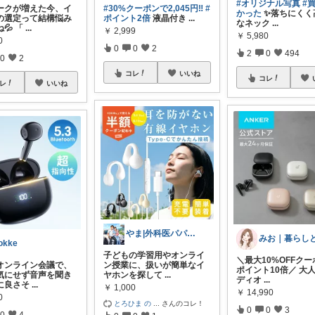
#オリジナル写真
#
ークが増えた今、イ
#30%クーポンで2,045円‼️
#
かった
✨落ちにくく
の選定って結構悩み
ポイント2倍
液晶付き
...
なネック
...
💦 「
...
￥
2,999
￥
5,980
0
0
0
2
2
0
494
0
2
コレ
いいね
コレ
レ
いいね
やま|外科医パパ、看護師ママ、娘
okke
子どもの学習用やオンライ
＼最大10%OFFク
オンライン会議で、
ン授業に、扱いが簡単なイ
ポイント10倍／ 大
気にせず音声を聞き
ヤホンを探して
...
ディオ
...
に良さそ
...
￥
1,000
￥
14,990
0
とろひま の
...
さんのコレ！
0
0
3
0
4