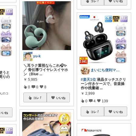
コレ
いいね
yu-k
＼耳ラク重視ならこれ🎧✨
／ 骨伝導ワイヤレスイヤホ
まいにち便利マーケット
使うと
ン（Blue
...
周りの
￥
5,985
#楽天1位
液晶タッチスクリ
ーン付きケースで、音楽操
0
0
8
作や残量確
...
￥
2,999
んのコ
コレ
いいね
0
4
139
コレ
いいね
いいね