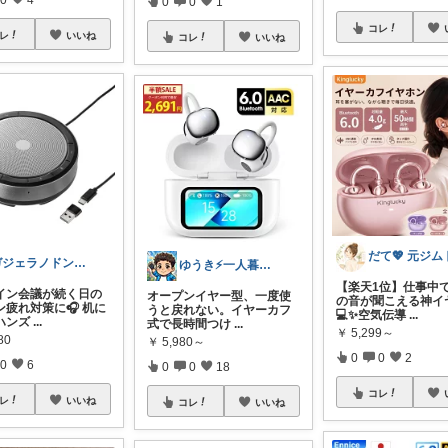
0
0
1
コレ
レ
いいね
コレ
いいね
ガジェラノドン🦖｜AI・ガジェット
ゆうき⚡一人暮らしのQOL投資
【楽天1位】仕事中
イン会議が続く日の
オープンイヤー型、一度使
の音が聞こえる神イ
ン疲れ対策に🎧 机に
うと戻れない。イヤーカフ
💻✨空気伝導
...
ハンズ
...
式で長時間つけ
...
￥
5,299～
80
￥
5,980～
0
0
2
0
6
0
0
18
コレ
レ
いいね
コレ
いいね