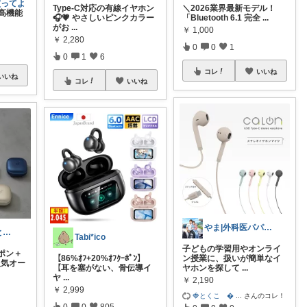
買ってよ
Type-C対応の有線イヤホン
​＼2026業界最新モデル！
高機能
🎧💗 やさしいピンクカラー
「Bluetooth 6.1 完全
...
がお
...
￥
1,000
￥
2,280
0
0
1
0
1
6
コレ
いいね
いいね
コレ
いいね
やま|外科医パパ、看護師ママ、娘
みお｜暮らしと美容記録
Tabi*ico
子どもの学習用やオンライ
ーポン＋
【86%ｵﾌ+20%ｵﾌｸｰﾎﾟﾝ】
ン授業に、扱いが簡単なイ
人気オー
【耳を塞がない、骨伝導イ
ヤホンを探して
...
ヤ
...
￥
2,190
￥
2,999
🍓とくこ 
...
さんのコレ！
0
0
805