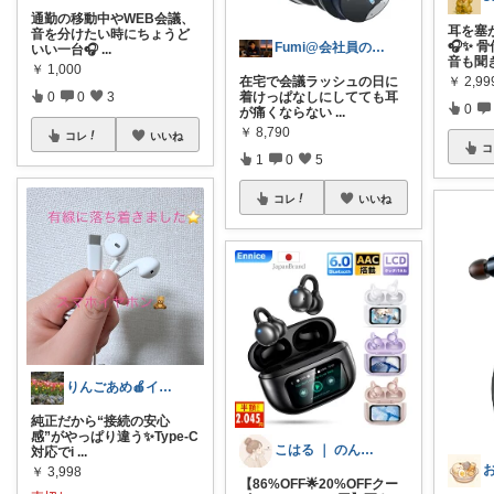
通勤の移動中やWEB会議、
耳を塞
音を分けたい時にちょうど
🎧✨ 
Fumi@会社員のガジェット倉庫
いい一台🎧
...
音も聞
￥
1,000
￥
2,99
在宅で会議ラッシュの日に
0
0
3
着けっぱなしにしてても耳
0
が痛くならない
...
￥
8,790
コレ
いいね
コ
1
0
5
コレ
いいね
りんごあめ🍎インテリア雑貨🫧🌿
純正だから“接続の安心
感”がやっぱり違う✨Type-C
こはる ｜ のんびり暮らす🐈
対応でi
...
￥
3,998
【86%OFF🌟20%OFFクー