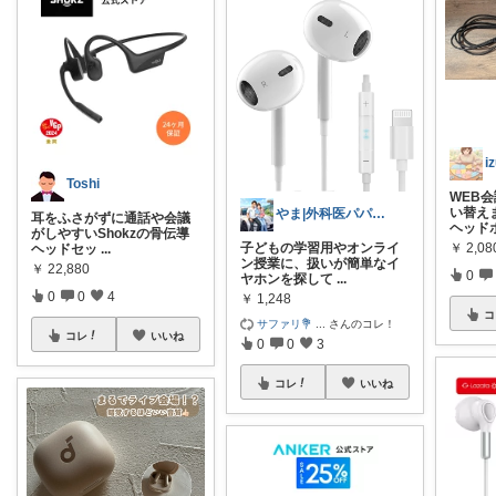
i
Toshi
WEB
い替え
やま|外科医パパ、看護師ママ、娘
耳をふさがずに通話や会議
ヘッド
がしやすいShokzの骨伝導
￥
2,08
子どもの学習用やオンライ
ヘッドセッ
...
ン授業に、扱いが簡単なイ
￥
22,880
0
ヤホンを探して
...
0
0
4
￥
1,248
コ
サファリ‎💐
...
さんのコレ！
コレ
いいね
0
0
3
コレ
いいね