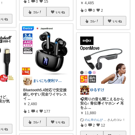
1
0
15
￥
4,485
レ！
0
0
2
コレ
いいね
いいね
コレ
いいね
まいにち便利マーケット
ゆるすけ
Bluetooth5.4対応で安定接
続しやすい完全ワイヤレス
けど、
イ
...
🎧周りの音も聞こえるから
安が気
安心♪ 骨伝導イヤホン ✔ 耳
￥
2,480
をふ
...
1
4
177
￥
11,880
のん🌸のんび
...
さんのコレ！
コレ
いいね
0
2
12
いいね