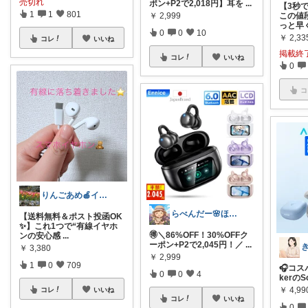
売切れ
ポン+P2で2,018円】耳を
...
【3秒で
1
1
801
￥
2,999
この値
っと早
0
0
10
￥
2,33
コレ
いいね
掲載終
コレ
いいね
0
コ
りんごあめ🍎インテリア雑貨🫧🌿
らべんだー🌸ほっと癒されるものを
【送料無料＆ポスト投函OK
✨】これ1つで“有線イヤホ
🉐＼86%OFF！30%OFFク
ンの安心感
...
ーポン+P2で2,045円！／
...
￥
3,380
￥
2,999
1
0
709
🎧コス
0
0
4
kerのSo
￥
4,99
コレ
いいね
コレ
いいね
0