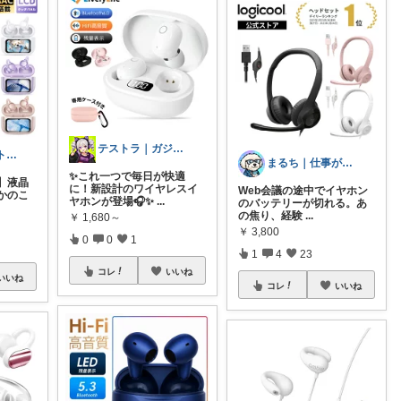
テストラ｜ガジェット・家電
だて💖 元ジムトレーナーママ子育て美容
まるち｜仕事がラクになる愛用品
✨これ一つで毎日が快適
級】液晶
に！新設計のワイヤレスイ
Web会議の途中でイヤホン
かのこ
ヤホンが登場🎧✨
...
のバッテリーが切れる。あ
の焦り、経験
...
￥
1,680～
￥
3,800
0
0
1
1
4
23
コレ
いいね
いいね
コレ
いいね