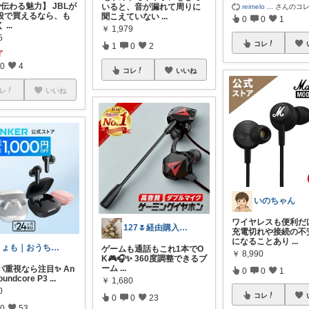
伝わる魅力】 JBLが
いると、音が漏れて周りに
reimelo
...
さんのコ
段で買えるなら、も
聞こえていない
...
0
0
1
く
...
￥
1,979
5
コレ
1
0
2
了
0
4
コレ
いいね
レ
いいね
いのちゃん
ワイヤレスも便利だ
127🌷経由購入感謝✨
充電切れや接続の不
になることあり
...
きょも｜おうちを楽しく🏠購入感謝✨
ゲームも通話もこれ1本でO
￥
8,990
K🎮🎧✨ 360度調整できるブ
ーム
...
パ重視なら注目✨ An
0
0
1
undcore P3
...
￥
1,680
0
コレ
0
0
23
0
53