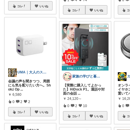
コレ
いいね
コレ
いいね
コ
UMA｜大人のスニーカーと仕事道具
家族の学びと暮らし｜買ってよかった
会議の声を聞きつつ、周囲
にも気を配りたい方へ。Sh
【実際に購入してよかっ
オンラ
okz Op
...
た】HiDock P1。通話や対
イヤホ
面の会話
...
置いて
￥
6,580
￥
24,120～
￥
16,2
0
2
2
0
2
10
0
コレ
いいね
コレ
いいね
コ