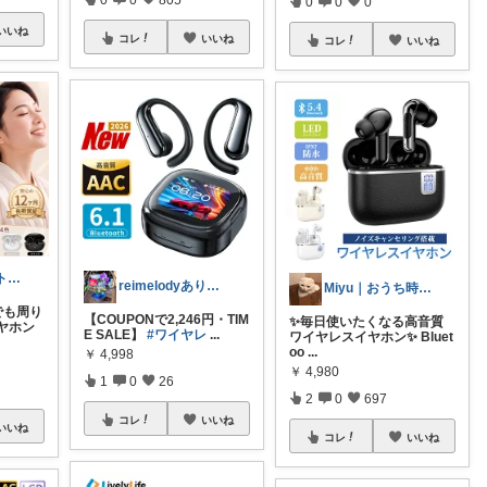
0
0
0
いいね
コレ
いいね
コレ
いいね
だて💖 元ジムトレーナーママ子育て美容
reimelodyありがとうございます
Miyu｜おうち時間の小さな幸せ🌸
でも周り
【COUPONで2,246円・TIM
✨毎日使いたくなる高音質
ヤホン
E SALE】
#ワイヤレ
...
ワイヤレスイヤホン✨ Bluet
oo
...
￥
4,998
￥
4,980
1
0
26
2
0
697
コレ
いいね
いいね
コレ
いいね