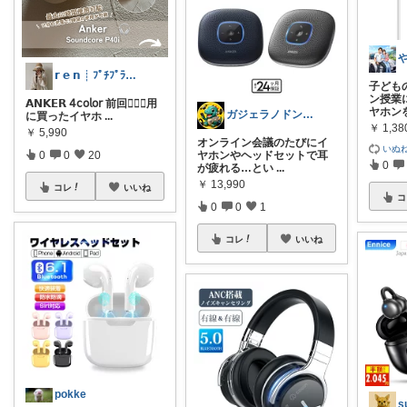
𝗿 𝗲 𝗻 ┊ ﾌﾟﾁﾌﾟﾗ集め
子ども
ン授業
𝗔𝗡𝗞𝗘𝗥 𝟦𝖼𝗈𝗅𝗈𝗋 前回👱🏻‍♂️用
ヤホン
ガジェラノドン🦖｜AI・ガジェット
に買ったイヤホ
...
￥
1,38
￥
5,990
オンライン会議のたびにイ
いぬね
0
0
20
ヤホンやヘッドセットで耳
0
が疲れる…とい
...
￥
13,990
コレ
いいね
コ
0
0
1
コレ
いいね
pokke