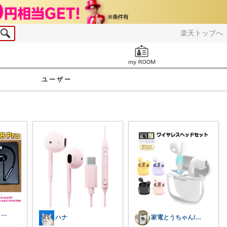
楽天トップへ
お知らせ
ユーザー
まさたか。 5・6日の経由購入感謝🙏
ハナ
家電とうちゃん/2児のパパ✨️購入感謝！