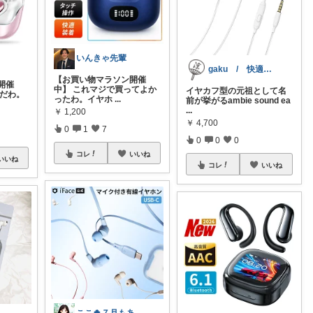
いんきゃ先輩
gaku / 快適な夏暮らし
【お買い物マラソン開催
開催
中】 これマジで買ってよか
イヤカフ型の元祖として名
いだわ。
ったわ。イヤホ
...
前が挙がるambie sound ea
...
￥
1,200
￥
4,700
0
1
7
0
0
0
コレ
いいね
いいね
コレ
いいね