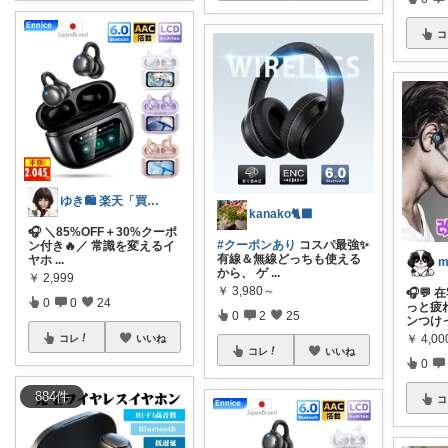
コ
ゆき🛍️ 楽天「買ってよかった」を厳選
kanako🐈‍⬛
🎧 ＼85%OFF＋30%クーポ
#クーポンあり
コスパ最強✨
ン付き🔥／ 常識を変えるイ
有線＆無線どっちも使える
ヤホ
...
から、 ゲ
...
￥
2,999
￥
3,980～
🎧💬
0
0
24
っと疲
0
2
25
ンつけ
￥
4,00
コレ
いいね
コレ
いいね
0
884
件
コ