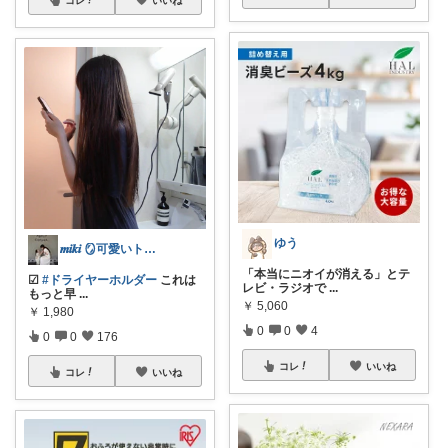
ゆう
𝒎𝒊𝒌𝒊 🪞可愛いトレンド集め
「本当にニオイが消える」とテ
☑︎
#ドライヤーホルダー
これは
レビ・ラジオで
...
もっと早
...
￥
5,060
￥
1,980
0
0
4
0
0
176
コレ
いいね
コレ
いいね