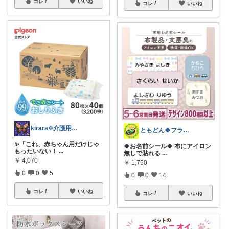
コレ
いいね
コレ
いいね
kirara✡介護用品🌈
ともどん🍀フライパン料理ある暮らし🍳
✨「これ、赤ちゃん用だけじゃ
🍀お名前シール🍀 布にアイロン
もったいない！
...
無しで貼れる
...
￥
4,070
￥
1,750
0
0
5
0
0
14
コレ
いいね
コレ
いいね