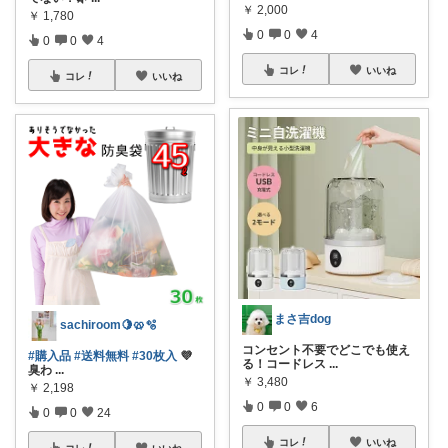
￥
2,000
￥
1,780
0
0
4
0
0
4
コレ
いいね
コレ
いいね
まさ吉dog
sachiroom🍋🥨🫧
コンセント不要でどこでも使え
#購入品
#送料無料
#30枚入
💜
る！コードレス
...
臭わ
...
￥
3,480
￥
2,198
0
0
6
0
0
24
コレ
いいね
コレ
いいね