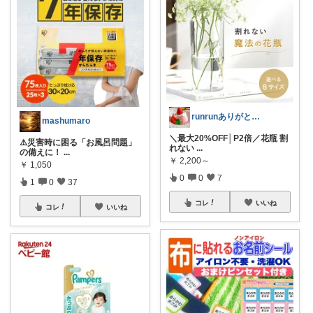
runrunありがとう( ◠‿◠ )
mashumaro
＼最大20%OFF│P2倍／花瓶 割
⚠️災害時に困る「お風呂問題」
れない
...
の備えに！
...
￥
2,200～
￥
1,050
0
0
7
1
0
37
コレ
いいね
コレ
いいね