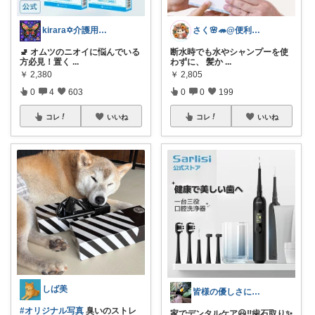
kirara✡介護用品🌈
さく🌸🦔@便利でかわいいを探す旅
🚽 オムツのニオイに悩んでいる
断水時でも水やシャンプーを使
方必見！置く
...
わずに、 髪か
...
￥
2,380
￥
2,805
0
4
603
0
0
199
コレ
いいね
コレ
いいね
しば美
皆様の優しさに感謝です✨happyミルク
#オリジナル写真
臭いのストレ
家でデンタルケア😃‼️歯石取り✨