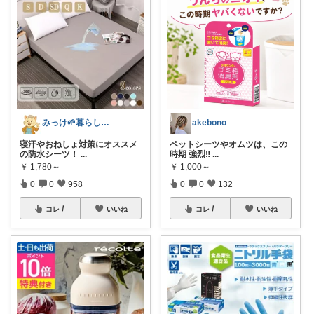
みっけ🌱暮らしとファッション
akebono
寝汗やおねしょ対策にオススメ
ペットシーツやオムツは、この
の防水シーツ！
...
時期 強烈‼️
...
￥
1,780～
￥
1,000～
0
0
958
0
0
132
コレ
いいね
コレ
いいね