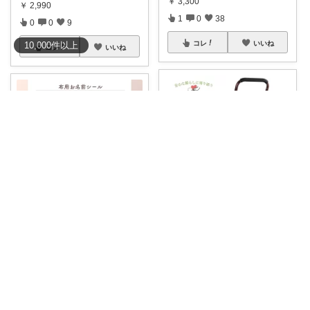
￥
3,300
￥
2,990
1
0
38
0
0
9
コレ
いいね
10,000
件
以上
コレ
いいね
kirara✡介護用品🌈
神戸パパ／ランキング＆レビュー毎日掲載
✨ 「立ち上がりが不安な方へ！
#6月28日_👑17位👑_キッズ・
あるだけで安
...
ベビー
...
￥
5,780
￥
1,750
0
0
32
0
0
2
コレ
いいね
コレ
いいね