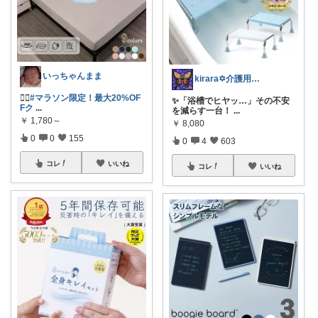
いっちゃんまま
kirara✡介護用品🌈
❤️‍🔥
#マラソン限定！最大20%OF
✨「浴槽でヒヤッ…」その不安
Fク
...
を減らす一台！
...
￥
1,780～
￥
8,080
0
0
155
0
4
603
コレ
いいね
コレ
いいね