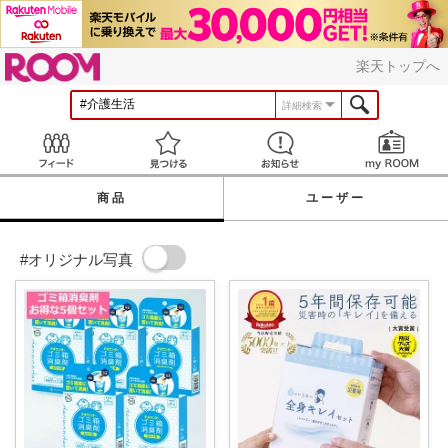
ROOM
楽天トップへ
詳細検索
Feed
見つける
お知らせ
商品
ユーザー
#オリジナル写真