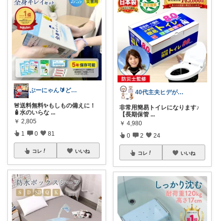
ぶーにゃん🔰どうしたら売れるかな😭
40代主夫ヒデが選ぶ暮らしの逸品
🚨送料無料✨もしもの備えに！
非常用簡易トイレになります♪
🧴水のいらな
...
【長期保管
...
￥
2,805
￥
4,980
1
0
81
0
2
24
コレ
いいね
コレ
いいね