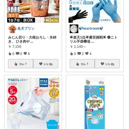
名犬プリン
🍃heartroom🍃
みじん切り・大根おろし・氷砕
🌟楽天1位🌟最安挑戦🌟 🔵ニト
き、 ひき肉や
...
リル手袋🔵送
...
￥
7,150
￥
1,140～
0
0
6
0
2
4
コレ
いいね
コレ
いいね