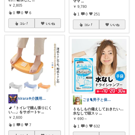
ママ
...
￥
2,805
￥
9,780
0
0
6
1
0
251
コレ
いいね
コレ
いいね
kirara✡介護用品🌈
ごま🐈男子と保護猫のママ🐈
🚽「トイレで踏ん張りにく
💧もしもの備えしておきたい…
い…」をサポート✨
...
水なしで頭スッ
...
￥
2,600
￥
690～
0
0
7
1
0
632