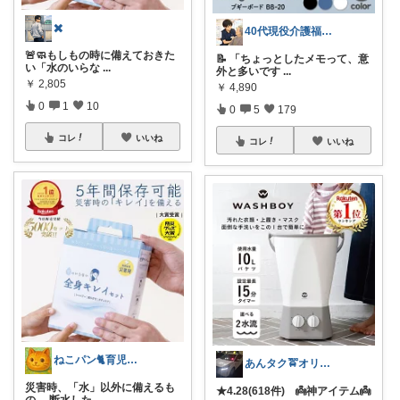
✖️
40代現役介護福祉士/仕事も休日も快適に
🚨🧼もしもの時に備えておきた
📝 「ちょっとしたメモって、意
い「水のいらな
...
外と多いです
...
￥
2,805
￥
4,890
0
1
10
0
5
179
コレ
いいね
コレ
いいね
ねこパン🐈育児お助け
あんタク🚖オリ写卒業🥸C✋
災害時、「水」以外に備えるも
★4.28(618件) 👼神アイテム👼
の… 断水した
...