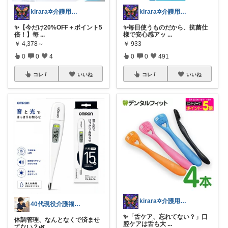
kirara✡介護用品🌈
kirara✡介護用品🌈
✨【今だけ20%OFF＋ポイント5
✨毎日使うものだから、抗菌仕
倍！】毎
...
様で安心感アッ
...
￥
4,378～
￥
933
0
0
4
0
0
491
コレ
いいね
コレ
いいね
kirara✡介護用品🌈
40代現役介護福祉士/仕事も休日も快適に
✨「舌ケア、忘れてない？」口
体調管理、なんとなくで済ませ
腔ケアは舌も大
...
てない？🌿
...