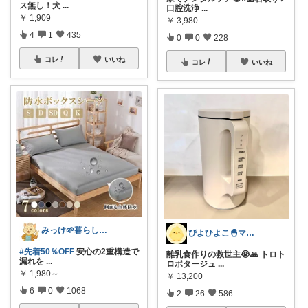
ス無し！犬
...
口腔洗浄
...
￥
1,909
￥
3,980
4
1
435
0
0
228
コレ
いいね
コレ
いいね
みっけ🌱暮らしとファッション
ぴよひよこ🐣‪ママ1年目｜育児×趣味
#先着50％OFF
安心の2重構造で
離乳食作りの救世主😭🙏 トロト
漏れを
...
ロポタージュ
...
￥
1,980～
￥
13,200
6
0
1068
2
26
586