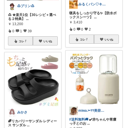
みるくパン♡キッチンルーム
🍮プリン🍮
寝具をしっかり守る✨【防水ボ
🍮 ★楽天1位【30レシピ＋選べ
ックスシーツ】
...
る２特典】
...
￥
3,410
￥
13,200
0
0
2
0
1
39
コレ
いいね
コレ
いいね
miwa.✂︎ﾏﾏ美容師💎
みかさ
#送料無料🚚
✔️赤ちゃんや胃瘻
🌈リカバリーサンダル レディー
っ子とのお
...
ス サンダル
...