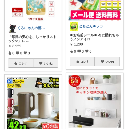
ともどん🍀フライパン料理ある暮らし🍳
くろにゃんの部屋🐈‍⬛
🍀お名前シール🍀 布に貼れちゃ
「毎日の安心を、しっかりスト
うノンアイロ
...
ック✨」 (｡
...
￥
1,200
￥
8,959
0
0
6
0
0
3
コレ
いいね
コレ
いいね