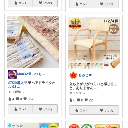
コレ
いいね
コレ
いいね
Mau32💜いつも有難うございます😊
もみじ🍁
#7/20購入品
💖ヘアドライタオ
立ち上がりがつらいと感じるこ
ル 03
...
と、ありません
...
￥
1,650～
￥
5,920～
4
0
852
0
0
22
コレ
いいね
コレ
いいね