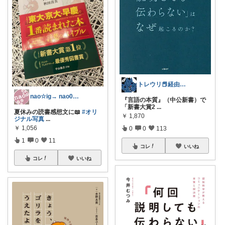
トレウリ📕経由購入感謝🔆
nao☆ig→ nao08080505
『言語の本質』（中公新書）で
「新書大賞2
...
夏休みの読書感想文に📖
#オリ
￥
1,870
ジナル写真
...
￥
1,056
0
0
113
1
0
11
コレ
いいね
コレ
いいね