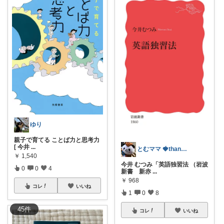
ゆり
親子で育てる ことば力と思考力
[ 今井
...
とむママ 🍓thank you！
￥
1,540
今井 むつみ「英語独習法 （岩波
0
0
4
新書 新赤
...
￥
968
コレ
いいね
1
0
8
45
件
コレ
いいね