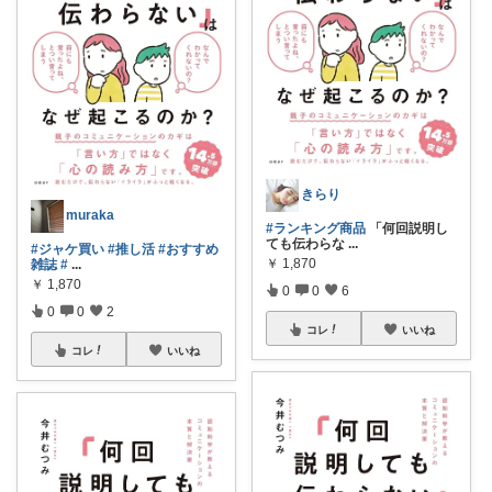
きらり
muraka
#ランキング商品
「何回説明し
ても伝わらな
...
#ジャケ買い
#推し活
#おすすめ
￥
1,870
雑誌
#
...
￥
1,870
0
0
6
0
0
2
コレ
いいね
コレ
いいね