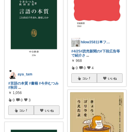
hilow35811🌟フォロー・購入感謝
#4/25
#読売新聞の
#下段広告等
で紹介さ
...
￥
968
0
0
4
aya_tam
コレ
いいね
#言語の本質
#書籍
#今井むつみ
#秋田
...
￥
1,056
0
0
3
コレ
いいね