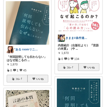
きまま#条件達成で3%キャッシュバッグ
内容紹介（出版社より） 『言語
の本質』（中
...
*ある roomリニューアル中🥰✨
￥
1,870
「何回説明しても伝わらない」
0
0
134
はなぜ起こるの
...
￥
1,870
コレ
いいね
0
1
45
コレ
いいね