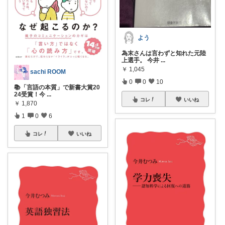
よう
為末さんは言わずと知れた元陸
上選手。 今井
...
￥
1,045
sachi ROOM
0
0
10
📚「言語の本質」で新書大賞20
24受賞！今
...
コレ
いいね
￥
1,870
1
0
6
コレ
いいね