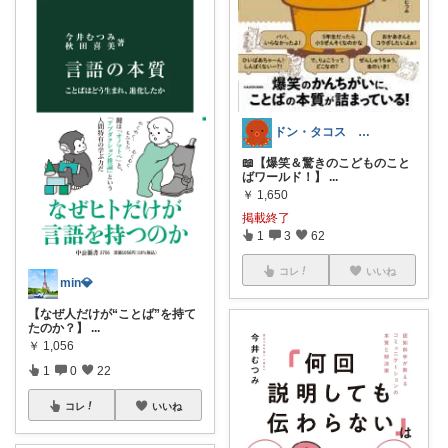
ドン・タコス 防災⚠️生活雑貨アウトドア
📖【爆笑＆驚きのこどものこと
ばワールド！】
...
￥
1,650
掲載終了
1
3
62
コレ
いいね
min💎
【なぜ人だけが“ことば”を持て
たのか？】
...
￥
1,056
1
0
22
コレ
いいね