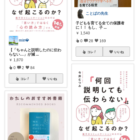
ことばの先生
子どもを育てる全ての保護者
に！！ もし、子
...
￥
1,540
min💎
0
28
169
【「ちゃんと説明したのに伝わ
コレ
いいね
らない…」が減
...
￥
1,870
0
2
84
コレ
いいね