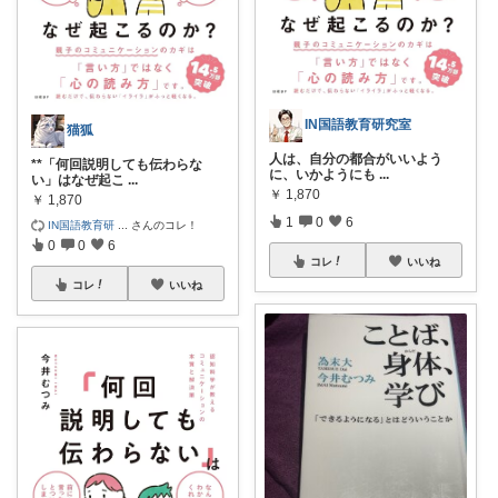
IN国語教育研究室
猫狐
人は、自分の都合がいいよう
**「何回説明しても伝わらな
に、いかようにも
...
い」はなぜ起こ
...
￥
1,870
￥
1,870
1
0
6
IN国語教育研
...
さんのコレ！
0
0
6
コレ
いいね
コレ
いいね