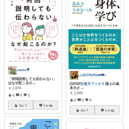
samo💐
ふゆ@6y4y🚗🚃コレ歓迎🍀
「何回説明しても伝わらない」
はなぜ起こるの
...
[SHOP]
#楽天ブックス
陸上の為
末大さ
...
￥
1,870
￥
1,045
0
0
2
0
0
8
コレ
いいね
コレ
いいね