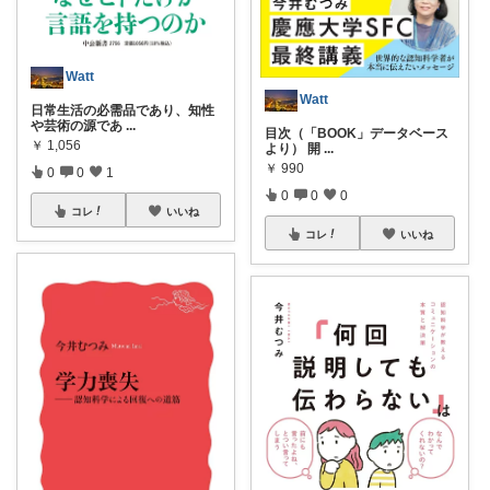
Watt
Watt
日常生活の必需品であり、知性
や芸術の源であ
...
目次（「BOOK」データベース
￥
1,056
より） 開
...
￥
990
0
0
1
0
0
0
コレ
いいね
コレ
いいね