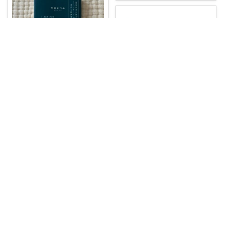
vitamin_totta
息子に繰り返し言うの嫌すぎて
読了。 ビジネ
...
￥
1,870
0
0
1
コレ
いいね
Haku🌻 /暮らしを豊かに💡🕰️
〖言語の本質 ことばはどう生ま
れ、進化した
...
￥
1,056
0
0
3