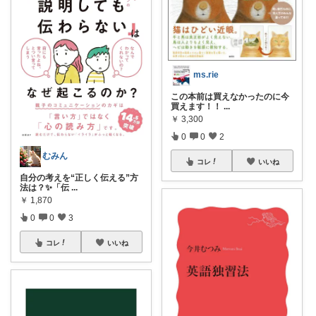
ms.rie
この本前は買えなかったのに今
買えます！！
...
￥
3,300
0
0
2
むみん
コレ
いいね
自分の考えを“正しく伝える”方
法は？✨「伝
...
￥
1,870
0
0
3
コレ
いいね