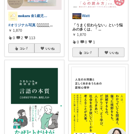
𝐦𝐨𝐤𝐚𝐫𝐚 🌼1歳児ママ
Watt
#オリジナル写真
何̲回̲説̲明̲し̲て̲
...
「うまく伝わらない」という悩
みの多くは、「
...
￥
1,870
￥
1,870
0
2
113
0
0
1
コレ
いいね
コレ
いいね