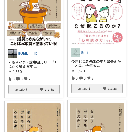
Umi
HOME___jp
今井むつみ先生の本と出会えた
＜あさイチ・読書回より 『と
ことは、今年あ
...
にかく笑える本
...
￥
1,870
￥
1,650
0
0
7
0
0
2
コレ
いいね
コレ
いいね