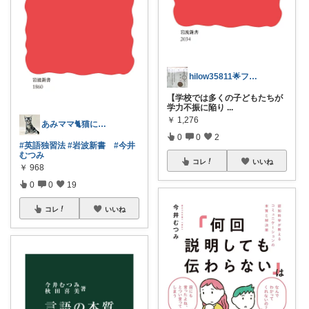
hilow35811🌟フォロー・購入感謝
【学校では多くの子どもたちが
学力不振に陥り
...
￥
1,276
あみママ🐈猫に起こされた日は朝コレ派
0
0
2
#英語独習法
#岩波新書
#今井
むつみ
コレ
いいね
￥
968
0
0
19
コレ
いいね