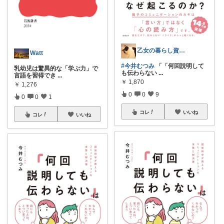
乙女の暮らし資料室
Watt
#今井むつみ
「「何回説明して
乳幼児は驚異的な「学ぶ力」で
も伝わらない
...
言語を習得でき
...
￥
1,870
￥
1,276
0
0
9
0
0
1
コレ
いいね
コレ
いいね