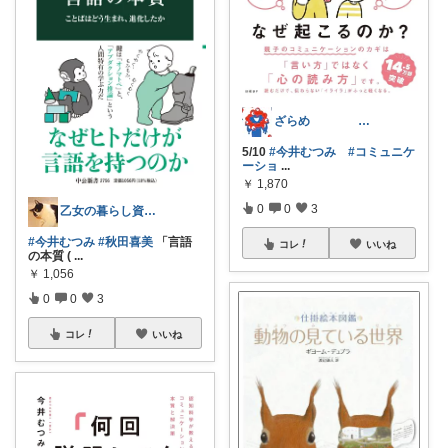
ざらめ ᵗʱᵃᵑᵏᵧₒᵤ
5/10
#今井むつみ
#コミュニケ
ーショ
...
￥
1,870
0
0
3
乙女の暮らし資料室
#今井むつみ
#秋田喜美
「言語
コレ
いいね
の本質 (
...
￥
1,056
0
0
3
コレ
いいね