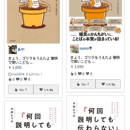
samo💐
あや
きょう、ゴリラをうえたよ 愉快
きょう、ゴリラをうえたよ 愉快
で深いこども
...
で深いこども
...
￥
1,650
￥
1,650
0
0
5
hata56★
さんのコレ！
0
0
4
コレ
いいね
コレ
いいね