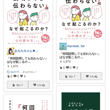
myroom_for
おもちちゃん🍀「いつもありがとう」
「何回説明しても伝わらない」
はなぜ起こるの
...
「何回説明しても伝わらない」
￥
1,870
はなぜ起こるの
...
￥
1,870
0
0
2
sachi R
...
さんのコレ！
0
0
4
コレ
いいね
コレ
いいね