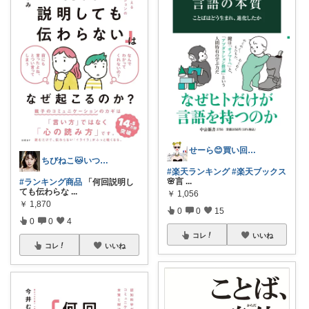
せーら😊買い回り中🛒
ちびねこ🐱いつもありがとう🙏
#楽天ランキング
#楽天ブックス
🌸言
...
#ランキング商品
「何回説明し
ても伝わらな
...
￥
1,056
￥
1,870
0
0
15
0
0
4
コレ
いいね
コレ
いいね