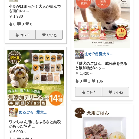
小５がはまった！大人が読んで
も面白い♪
...
￥
1,980
0
0
6
コレ
いいね
おかP@愛犬＆電脳生活
「愛犬のごはん、成分表を見る
と添加物がいっ
...
￥
1,420～
0
1
186
コレ
いいね
めるごろ | 愛犬と見つける幸せセレクト
ワンちゃん用にもふるさと納税
があった🐾💕
...
￥
6,000～