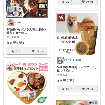
コレ
いいね
sumi
料理嫌いなズボラ人間には強い
味方！ 食べ終
...
￥
14,000
0
0
1
コレ
いいね
むうらし本舗
🐾🐶 博多華味鳥 ドッグフード、
見つけてき
...
￥
6,413～
0
0
6
コレ
いいね