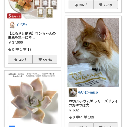
コレ
いいね
かぴ🐾
【ふるさと納税】ワンちゃんの
健康を第一に考
...
￥
37,000
0
1
18
コレ
いいね
らいむ+mico
🐟カルシウム💗 フリーズドライ
のおやつは大
...
￥
632
0
4
109