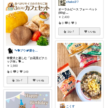
chako3♡
オーラルピース フォー ペット
(80g)
...
￥
2,400
0
0
3
コレ
いいね
🐾🐕️プウ🏕️愛を込めて🐕️♥️
🌸愛犬と楽しむ「お花見ピクニ
ック🍱」🐕️
...
￥
1,980
0
2
149
コレ
いいね
こくす