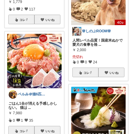
￥
1,779
0
2
117
コレ
いいね
🌸しのぶROOM🌸
人間レベル品質！国産米ぬかで
愛犬の食事を格
...
￥
2,000
売切れ
0
0
24
コレ
いいね
ペルみ＠猫6匹と人1匹の養育係
ごはん1合が消える予感しかし
ない。 猫は
...
￥
7,980
0
1
35
コレ
いいね