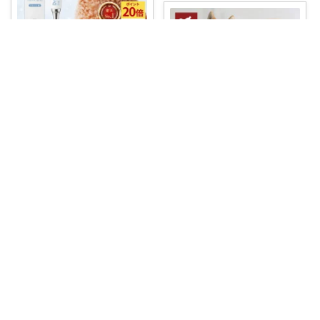
とらすけ💙ゆるミニマリストの愛用品
歯磨き嫌いな子に朗報🐶＼獣医
師監修！塗るだ
...
￥
6,980～
0
0
26
コレ
いいね
あか@1m🎀
＼マラソンP10倍 20日20時~／
【公式
...
￥
6,413～
0
0
0
コレ
いいね
teddy