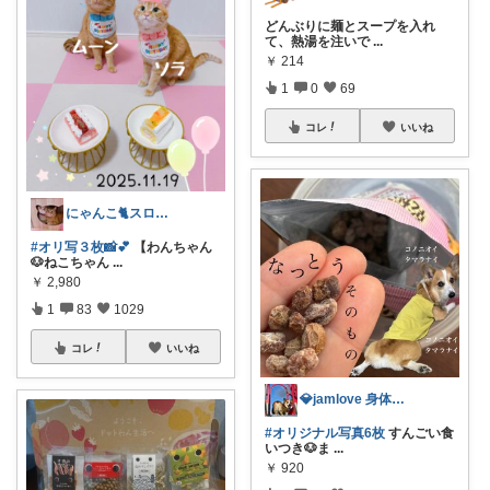
どんぶりに麺とスープを入れ
て、熱湯を注いで
...
￥
214
1
0
69
コレ
いいね
にゃんこ🐈スローです🐢💦
#オリ写３枚📸💕
【わんちゃん
🐶ねこちゃん
...
￥
2,980
1
83
1029
コレ
いいね
💎jamlove 身体に優しく
#オリジナル写真6枚
すんごい食
いつき🐶ま
...
￥
920