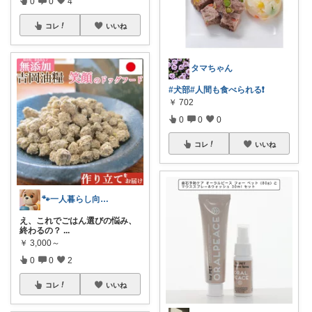
0
0
4
コレ
いいね
タマちゃん
#犬部
#人間も食べられる❗
￥
702
0
0
0
コレ
いいね
🐾一人暮らし向け｜ペットグッズ
え、これでごはん選びの悩み、
終わるの？
...
￥
3,000～
0
0
2
コレ
いいね