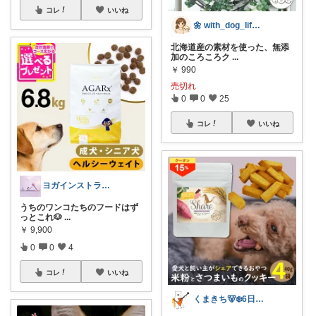
コレ
いいね
🌼 with_dog_life🌼
北海道産の素材を使った、無添
加のころころク
...
￥
990
売切れ
0
0
25
コレ
いいね
ヨガインストラクター＆保護犬ボランティア
うちのワンコたちのフードはず
っとこれ🐶
...
￥
9,900
0
0
4
コレ
いいね
くまきち🐻‍❄️6日購入感謝🌻