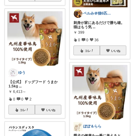
ペルみ＠猫6匹と人1匹の養育係
刺身が家にあるだけで勝ち確。
猫はもう気
...
￥
399
0
0
36
コレ
いいね
ゆう
【公式】 ドッグフード うまか
1.5kg
...
￥
6,413～
0
0
2
コレ
いいね
ぽぽ＆らら
愛犬の健康を一番に考えると、