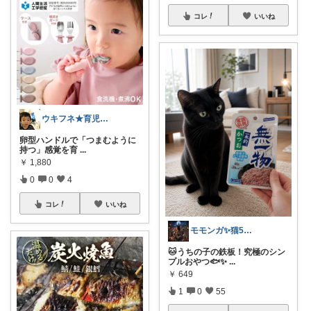
コレ
いいね
ウキフネ★育児・子育てが楽になるアイテム
卵型ハンドルで「つまむように
持つ」感覚を育
...
￥
1,880
0
0
4
コレ
いいね
モモンガ✨猫5匹 犬1匹の大家族👪
🐱うちの子の鉄板！究極のシン
プルおやつ🐟✨
...
￥
649
1
0
55