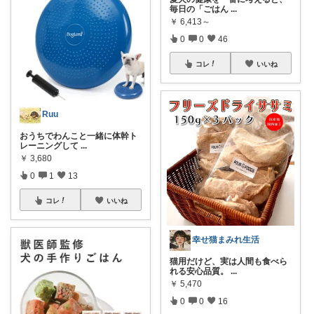
毎日の「ごはん
...
￥
6,413～
0
0
46
コレ
いいね
Ruu
おうちでわんこと一緒に体幹ト
レーニングして
...
￥
3,680
0
1
13
コレ
いいね
幸せ猫まみれ生活
猫用だけど、実は人間も食べら
れる安心品質。
...
￥
5,470
0
0
16