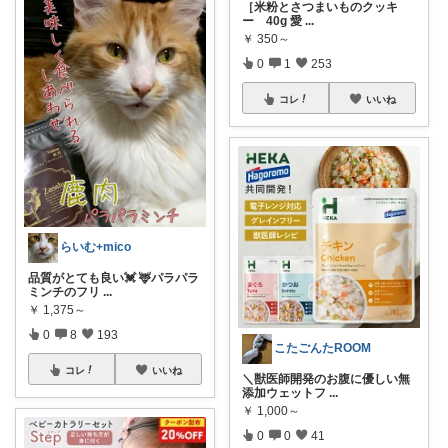
［米粉とさつまいものクッキ
ー 40g 愛
...
￥
350～
0
1
253
コレ
いいね
らいむ+mico
品質がとても良い💓 🦌パラパラ
ミンチのフリ
...
￥
1,375～
0
8
193
こたごんたROOM
コレ
いいね
＼獣医師開発のお腹に優しい無
添加ウェットフ
...
￥
1,000～
0
0
41