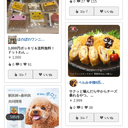
0
27
115
コレ
いいね
ほのぼのワンニャン日和🐾
1,000円ポッキリ＆送料無料！
ドットわん
...
￥
1,000
0
0
91
コレ
いいね
ペルみ＠猫6匹と人1匹の養育係
サクッと噛んだら中からチーズ
暴れるやつ。
...
￥
2,999
0
0
38
595
件
コレ
いいね