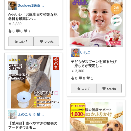
Doglove1医薬品登録販売者おすすめ
かわいい！お誕生日や特別な記
念日を最高にハ
...
￥
3,880
0
0
7
コレ
いいね
いちこ
子どもがスプーンを握るたび
「持ち方が安定し
...
￥
3,300
0
0
1
コレ
いいね
えのころ ☺ 猫と生活🐈
【愛用品】食べやすさ◎猫壱の
フードボウル🐈
...