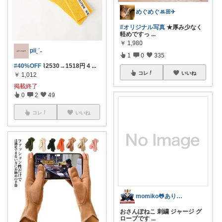
めぐめぐꔛꕤ✈︎
#オリジナル写真
★厚み少なく
軽めですっ
...
￥
1,980
piiˎˊ˗
1
0
335
#40%OFF
⌇2530→1518円 4
...
コレ
いいね
￥
1,012
掲載終了
0
2
49
コレ
いいね
momiko🐸ありがとうです🙏
おさんぽねこ 刺繍 ジャージ グ
ローブです
...