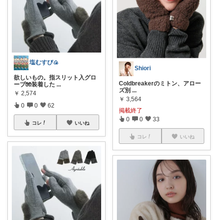
塩むすび🍙
Shiori
欲しいもの。指スリット入グロ
Coldbreakerのミトン、アロー
ーブ🧤装着した
...
ズ別
...
￥
2,574
￥
3,564
0
0
62
掲載終了
0
0
33
コレ
いいね
コレ
いいね