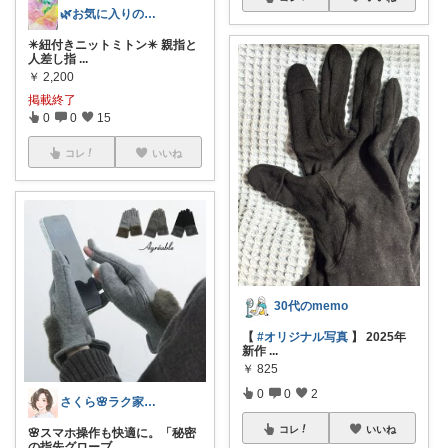
🌿お気に入りの本と心地よい暮らし🌿
✴️紐付きニットミトン✴️ 親指と
人差し指
...
￥
2,200
掲載終了
0
0
15
コレ
いいね
30代のmemo
【
#オリジナル写真
】 2025年
新作
...
￥
825
0
0
2
さくら🌸ラク家事&便利な生活雑貨🏠️
コレ
いいね
🌸スマホ操作も快適に。「秘密
の指先グローブ
...