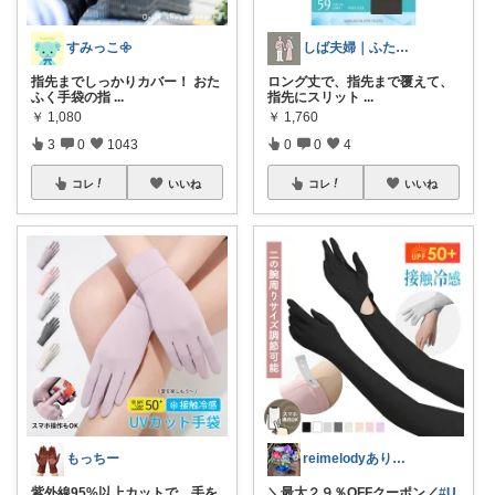
すみっこ𖧷
しば夫婦｜ふたり暮らしのベストバイ
指先までしっかりカバー！ おた
ロング丈で、指先まで覆えて、
ふく手袋の指
...
指先にスリット
...
￥
1,080
￥
1,760
3
0
1043
0
0
4
コレ
いいね
コレ
いいね
もっちー
reimelodyありがとうございます
紫外線95%以上カットで、手を
＼最大２９％OFFクーポン／
#U