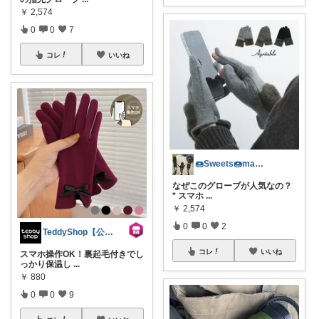
￥
2,574
0
0
7
コレ
いいね
🍩Sweets🍩mama🧸
なぜこのグローブが人気なの？
* スマホ
...
￥
2,574
0
0
2
TeddyShop【公式】
コレ
いいね
スマホ操作OK！裏起毛付きでし
っかり保温し
...
￥
880
0
0
9