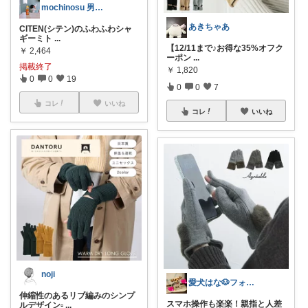
mochinosu 男の子ふたり育児
あきちゃあ
CITEN(シテン)のふわふわシャ
ギーミト
...
【12/11まで♪お得な35%オフク
￥
2,464
ーポン
...
掲載終了
￥
1,820
0
0
19
0
0
7
コレ
いいね
コレ
いいね
noji
愛犬はな🐶フォロワー様経由
伸縮性のあるリブ編みのシンプ
スマホ操作も楽楽！親指と人差
ルデザイン▫️
...