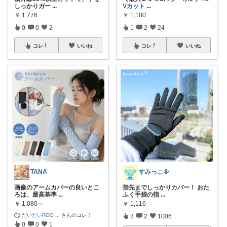
しっかりガー
...
Vカット
...
￥
1,776
￥
1,180
0
0
2
1
2
24
コレ
いいね
コレ
いいね
TANA
すみっこ𖧷
画像のアームカバーの良いとこ
指先までしっかりカバー！ おた
ろは、最高基準
...
ふく手袋の指
...
￥
1,080～
￥
1,116
だいだいROO
...
さんのコレ！
3
2
1006
0
0
1