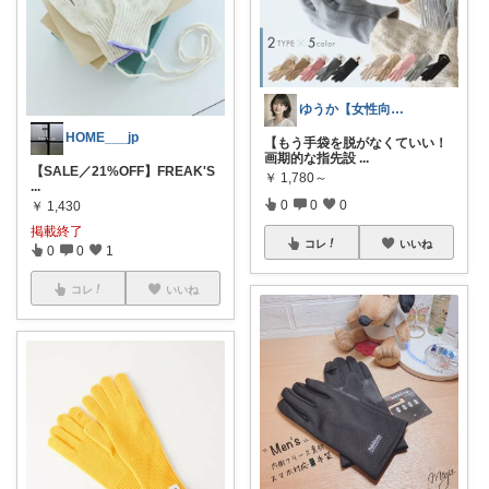
ゆうか【女性向け】買ってよかった厳選
HOME___jp
【もう手袋を脱がなくていい！
画期的な指先設
...
【SALE／21%OFF】FREAK'S
￥
1,780～
...
0
0
0
￥
1,430
掲載終了
コレ
いいね
0
0
1
コレ
いいね