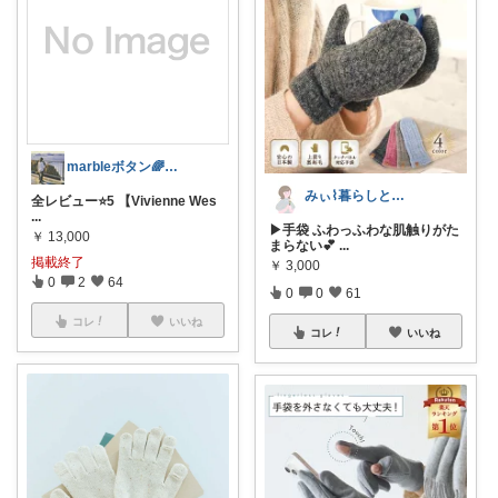
marbleボタン🌈経由購入感謝します
みぃ⌇暮らしと育児のおすすめアイテム💐
全レビュー⭐5 【Vivienne Wes
...
▶︎手袋 ふわっふわな肌触りがた
￥
13,000
まらない💕
...
掲載終了
￥
3,000
0
2
64
0
0
61
コレ
いいね
コレ
いいね