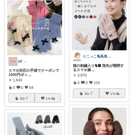
りこっこ🐈高身長の猫好き🐢
piiˎˊ˗
猫の刺繍入り🐈‍⬛ 指先が開閉す
るスマホ操
...
スマホ対応の手袋でクーポンで
1000円ポッ
...
￥
3,970
￥
1,640
0
0
103
0
0
84
コレ
いいね
コレ
いいね