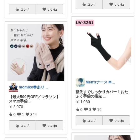
コレ
いいね
コレ
いいね
Men'sナース MORI🌿
momiko🐸ありがとうです🙏
指先までしっかりカバー！おた
ふく手袋の指先
...
【最大500円OFF／マラソン】
スマホ手袋
...
￥
1,080
￥
3,970
0
0
19
0
1
344
コレ
いいね
コレ
いいね