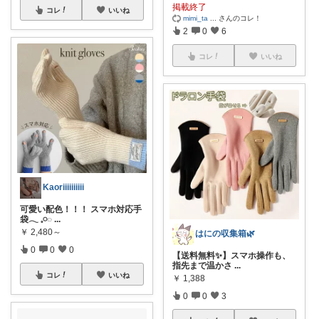
掲載終了
コレ
いいね
mimi_ta
...
さんのコレ！
2
0
6
コレ
いいね
Kaoriiiiiiiiii
可愛い配色！！！ スマホ対応手
袋𓂃 𓈒𓏸◌
...
￥
2,480～
はにの収集箱🌿
0
0
0
【送料無料✨】スマホ操作も、
指先まで温かさ
...
コレ
いいね
￥
1,388
0
0
3