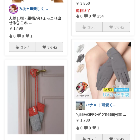
￥
3,850
みあ✦🛍️楽しくお買い物
掲載終了
0
0
254
人差し指・親指がひょっこり出
せる👆️ これ
...
コレ
いいね
￥
1,499
0
0
1
コレ
いいね
ハナ🌷 ￤可愛く暮らしを整えたい🧺
＼55%OFFｸｰﾎﾟﾝで666円❤️‍🔥
...
￥
1,780
0
0
1
コレ
いいね