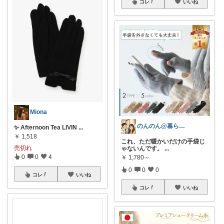
コレ
いいね
Miona
のんのん@暮らしのやさしいアイテム
✨ Afternoon Tea LIVIN
...
￥
1,518
これ、ただ暖かいだけの手袋じ
売切れ
ゃないんです。
...
0
0
4
￥
1,780～
0
0
0
コレ
いいね
コレ
いいね