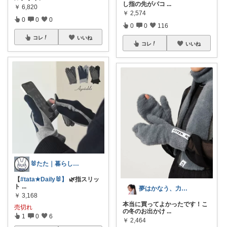
し指の先がパコ
...
￥
6,820
￥
2,574
0
0
0
0
0
116
コレ
いいね
コレ
いいね
🐰たた｜暮らしと子育て
【
#tata★Daily🐰】
🌿指スリッ
ト
...
夢はかなう、力づくで叶えまくる！
￥
3,168
本当に買ってよかったです！こ
売切れ
の冬のお出かけ
...
1
0
6
￥
2,464