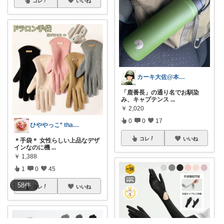
コレ
いいね
カーキ大佐@本日の購入感謝です❗️🙏
「鹿番長」の通り名でお馴染
み、キャプテンス
...
￥
2,020
0
0
17
ひややっこ* thank you✿
コレ
いいね
＊手袋＊ 女性らしい上品なデザ
インなのに機
...
￥
1,388
1
0
45
58
件
コレ
いいね