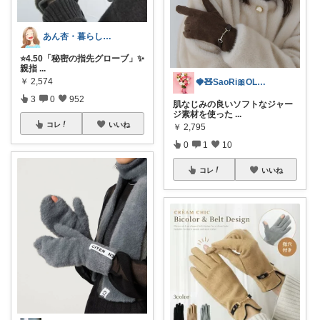
あん杏・暮らしの中にあったらいいなを🌿
⭐️4.50「秘密の指先グローブ」✨️
親指
...
￥
2,574
🍓🧸SaoRi🎀OLの暮らし
3
0
952
肌なじみの良いソフトなジャー
ジ素材を使った
...
コレ
いいね
￥
2,795
0
1
10
コレ
いいね