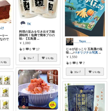
TK
っけ
料理の旨みを引き出す万能
調味料！塩麹で簡単プロの
ーケー
味♪ 【五島灘
...
事なので
___Tayu___
￥
1,080
じゃがほっこり 五島灘の塩
0
0
17
味𓂃𓈒𓏸
#オリジナル写真
...
￥
1,550
コレ
いいね
いいね
0
0
7
コレ
いいね