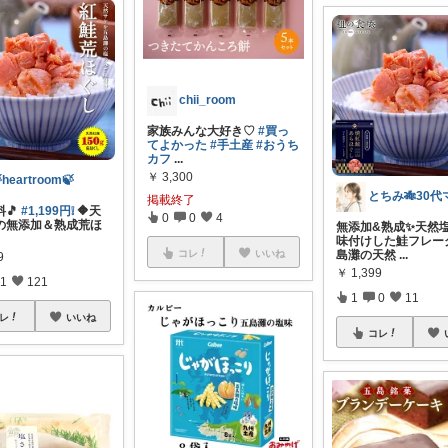
chii_room
家族みんな大好き♡
#買っ
てよかった
#手土産
#おうち
カフ
...
￥
3,300
heartroom🍃
掲載終了
料🎵
#1,199円❕
🔶天
0
0
4
の無添加＆熟成荒ほ
無添加&熟成✨天然
味付けした鮭フレーク
コレ
いいね
島灘の天然
...
9
￥
1,399
1
121
1
0
11
レ
いいね
コレ