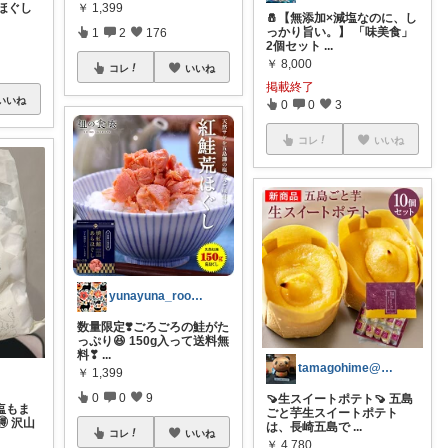
ほぐし
￥
1,399
🧂【無添加×減塩なのに、し
っかり旨い。】 「味美食」
1
2
176
2個セット
...
￥
8,000
コレ
いいね
掲載終了
いいね
0
0
3
コレ
いいね
yunayuna_room 🐈‍⬛
数量限定❣️ごろごろの鮭がた
っぷり😆 150g入って送料無
料❣
...
tamagohime@ありがとう♡
￥
1,399
0
0
9
🍠生スイートポテト🍠 五島
塩もま
ごと芋生スイートポテト
 沢山
は、長崎五島で
...
コレ
いいね
￥
4,780