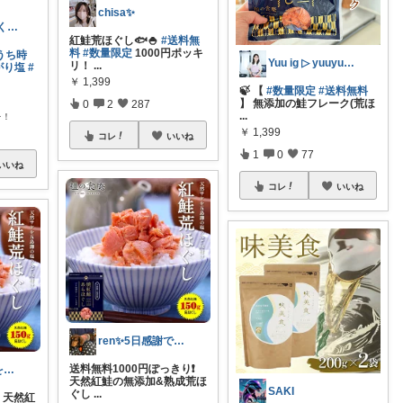
chisa✨
𝕋𝕠𝕞𝕚 |考えなくていい暮らし
紅鮭荒ほぐし🐟🍚
#送料無
料
#数量限定
1000円ポッキ
うち時
Yuu ig ▷ yuuyuu514
リ！
...
がり塩
#
￥
1,399
🍃 【
#数量限定
#送料無料
】 無添加の鮭フレーク(荒ほ
0
2
287
...
レ！
￥
1,399
コレ
いいね
1
0
77
いいね
コレ
いいね
ren✨5日感謝です♡🤔
送料無料1000円ぽっきり❗️
ストレス社会を生きる人のための癒しグルメ
天然紅鮭の無添加&熟成荒ほ
SAKI
ぐし
...
円！天然紅