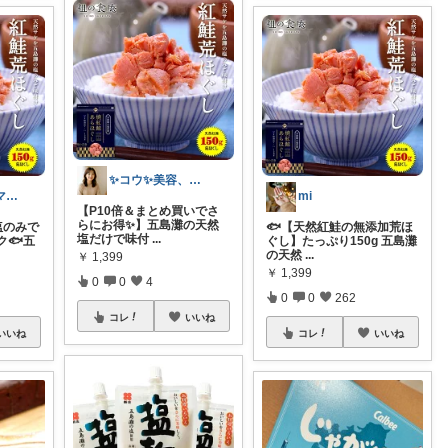
✨コウ✨美容、ダイエット垢抜け専門
とちみ🎋30代ママの推し図鑑
mi
【P10倍＆まとめ買いでさ
らにお得✨】五島灘の天然
塩のみで
🐟【天然紅鮭の無添加荒ほ
塩だけで味付
...
🐟️五
ぐし】たっぷり150g 五島灘
の天然
...
￥
1,399
￥
1,399
0
0
4
0
0
262
コレ
いいね
いいね
コレ
いいね