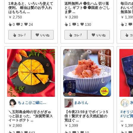
1本あると、いろいろ使えて
送料無料🎶 🔴生ハム 切り落
毎日の
便利。 椿油は髪のお手入れ
とし ギフト🔴 🔴国産 かごし
れいいな
はもちろん
...
ま夢
...
無添加
￥
2,750
￥
3,280
￥
1,39
0
2
24
1
1
130
2
コレ
いいね
コレ
いいね
コ
ちょこ@ご縁に感謝致します💗
まみりん
＼五郎島金時の甘さがぎゅ
​【今夜23:59までポイント5
#オリ
っと詰まった、“加賀野菜ス
倍！贅沢すぎる天然紅鮭の
#リピ
イートポテト
...
荒ほぐ
...
...
￥
2,980
￥
1,399
￥
1,39
2
0
643
0
2
10
0