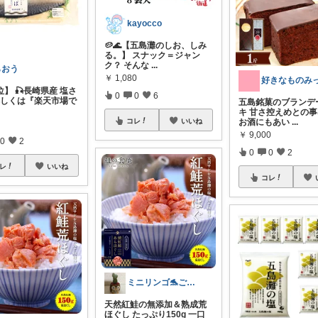
kayocco
🥔🌊【五島灘のしお、しみ
る。】 スナック＝ジャン
ク？ そんな
...
らおう
￥
1,080
好きなものみ
】 🎣長崎県産 塩さ
0
0
6
 詳しくは『楽天市場で
五島銘菓のブランデ
キ 甘さ控えめとの
コレ
いいね
お酒にもあい
...
￥
9,000
0
2
0
0
2
レ
いいね
コレ
ミニリンゴ🐬ご縁に感謝🌻ありがとう
天然紅鮭の無添加＆熟成荒
ほぐし たっぷり150g 一口