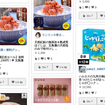
￥
3,400
1
0
9
コレ
リンリン☆皆さんありがとう
天然紅鮭の無添加＆熟成荒
ほぐしは、五島灘の天然塩
のみで味付けし
...
美容～便利グッズメイン✨
￥
1,399
受賞記念セール】送料
0
0
5
,199円！🌟 五島灘
...
コレ
いいね
9
yukix3_AMIS
0
1
ハルカスの九州大物
見つけたじゃがほっこ
レ
いいね
じゃが◯ック
...
￥
10,580
0
0
7
コレ