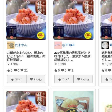
たまやん
@TTT▶︎8

ご飯が止まらない、極上の
🌊✨五島灘の天然塩だけで
送料無
ひとくち✨‼️ 「祖の食庵」の
味付けした、無添加＆熟成
然紅鮭
紅鮭荒ほ
...
紅鮭150g！
...
ぐし
...
￥
1,399
￥
1,399
￥
1,39
0
0
21
0
0
1
0
コレ
いいね
コレ
いいね
コ