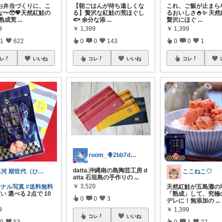
お弁当づくりに、こ
【朝ごはんが待ち遠しくな
これ、ご飯が止まら
〜🥹🤎天然紅鮭の
る】贅沢な紅鮭の荒ほぐし
るおいしさ🍚✨ 天
 熟成荒
...
🐟 余分な添
...
贅沢にほぐ
...
9
￥
1,399
￥
1,399
1
622
0
0
143
0
0
1
レ
いいね
コレ
いいね
コレ
room_🪻2bb7d8bc05
datta.沖縄南の島陶芸工房 d
氷河 期世代（ひょうが きせよ）感謝♡
ここねこ♡
atta 石垣島の手作りの
...
￥
3,520
ジナル写真
#送料無料
天然紅鮭が五島灘の
買い
選べる 2点で 10
「熟成」して、究極
0
0
3
デレに！無添加の
...
9
￥
1,399
コレ
いいね
0
53
0
1
22