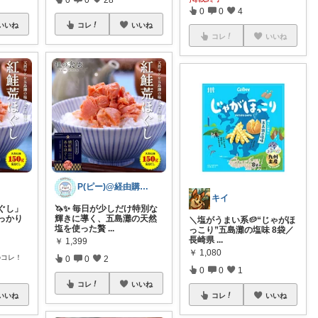
0
0
4
いいね
コレ
いいね
コレ
いいね
P(ピー)@経由購入します！
キイ
ぐし」
🦄✨ 毎日が少しだけ特別な
っかり
輝きに導く、五島灘の天然
＼塩がうまい系🥔“じゃがほ
塩を使った贅
...
っこり”五島灘の塩味 8袋／
長崎県
...
￥
1,399
￥
1,080
のコレ！
0
0
2
0
0
1
コレ
いいね
いいね
コレ
いいね