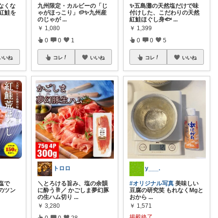
なくな
九州限定・カルビーの「じ
✨五島灘の天然塩だけで味
然紅鮭を
ゃがほっこり」🥔✨ ​九州産
付けした、こだわりの天然
のじゃが
...
紅鮭ほぐし身🐟
...
￥
1,080
￥
1,399
0
0
1
0
0
5
いいね
コレ
いいね
コレ
いいね
トロロ
y___.
塩で
＼とろける旨み、塩の余韻
#オリジナル写真
美味しい
のツン
に酔う🥂／ かごしま夢幻豚
豆腐の研究笑 もれなくMgと
の生ハム切り
...
おから
...
￥
3,280
￥
1,571
掲載終了
0
0
28