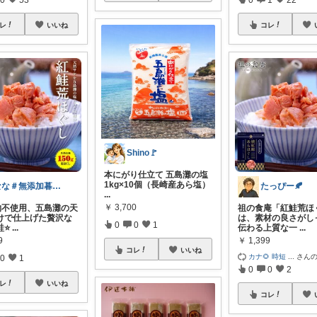
レ
いいね
コレ
Shino🚩
本にがり仕立て 五島灘の塩
1kg×10個（長崎産あら塩）
なな＃無添加暮らし🏠
たっぴー🍂
...
￥
3,700
加物不使用、五島灘の天
祖の食庵「紅鮭荒ほ
けで仕上げた贅沢な
は、素材の良さがし
0
0
1
鮭⭐
...
伝わる上質な一
...
9
￥
1,399
コレ
いいね
カナ🌻 時短
...
さん
0
1
0
0
2
レ
いいね
コレ