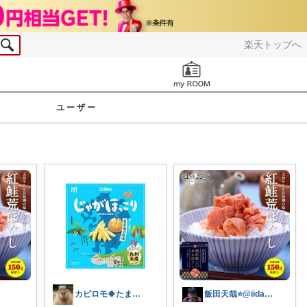
楽天トップへ
お知らせ
ユーザー
カピロモ🍀たまにくすっと笑えるーむ🐾
飯田天哉⭐️@iida.tennya