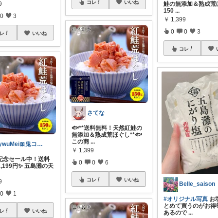
コレ
いいね
9
鮭の無添加＆熟成荒
150
...
0
3
￥
1,399
0
0
3
レ
いいね
コレ
さてな
🐟**送料無料！天然紅鮭の
無添加＆熟成荒ほぐし**🐟
この商
...
LywuMei🎀鬼コレ踏ん張り中💖
￥
1,399
賞記念セール中！送料
0
0
6
,199円✨ 五島灘の天
コレ
いいね
9
Belle_saison
0
1
#オリジナル写真
お
とめて買うのがお得
レ
いいね
あるので
...