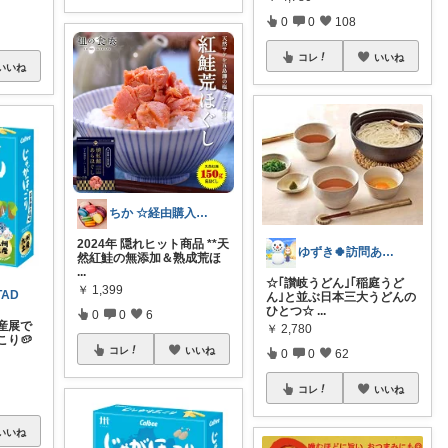
0
0
108
コレ
いいね
いいね
ちか ☆経由購入に感謝です☆
2024年 隠れヒット商品 **天
ゆずき🍀訪問ありがとうございます！
然紅鮭の無添加＆熟成荒ほ
...
☆｢讃岐うどん｣｢稲庭うど
￥
1,399
TAD
ん｣と並ぶ日本三大うどんの
ひとつ☆
...
0
0
6
産展で
￥
2,780
り🥔
コレ
いいね
0
0
62
コレ
いいね
いいね