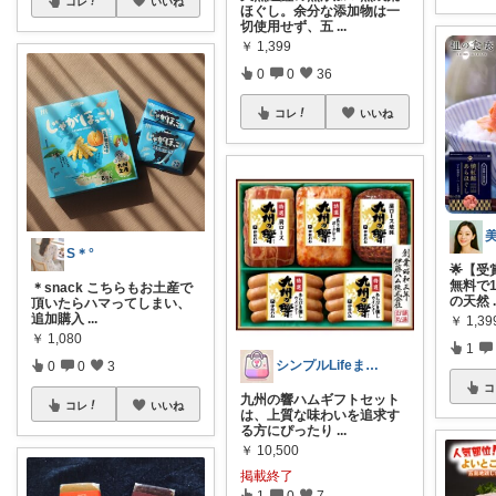
コレ
いいね
ほぐし。余分な添加物は一
切使用せず、五
...
￥
1,399
0
0
36
コレ
いいね
S＊°
🌟【
無料で1
＊snack こちらもお土産で
の天然
頂いたらハマってしまい、
追加購入
...
￥
1,39
￥
1,080
1
シンプルLifeまる@ふるさと納税
0
0
3
コ
九州の響ハムギフトセット
コレ
いいね
は、上質な味わいを追求す
る方にぴったり
...
￥
10,500
掲載終了
1
0
7