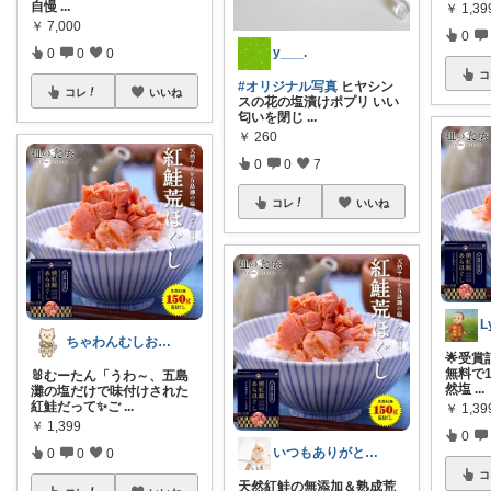
自慢
...
￥
1,39
￥
7,000
0
y___.
0
0
0
コ
#オリジナル写真
ヒヤシン
コレ
いいね
スの花の塩漬けポプリ いい
匂いを閉じ
...
￥
260
0
0
7
コレ
いいね
ちゃわんむしお😸無添加ROOM✨
🌟受
無料で1
🐰むーたん「うわ～、五島
然塩
...
灘の塩だけで味付けされた
紅鮭だって✨ご
...
￥
1,39
￥
1,399
0
いつもありがとう♪生活を豊かにOTA
0
0
0
コ
天然紅鮭の無添加＆熟成荒