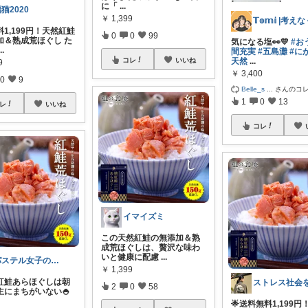
に「
...
猫2020
￥
1,399
1,199円！天然紅鮭
0
0
99
加＆熟成荒ほぐし た
気になる塩👀💛
#お
...
間充実
#五島灘
#に
コレ
いいね
天然
...
9
￥
3,400
0
9
Belle_s
...
さんのコ
1
0
13
レ
いいね
コレ
イマイズミ
この天然紅鮭の無添加＆熟
成荒ほぐしは、贅沢な味わ
いと健康に配慮
...
パステル女子の丁寧な暮らし🌸
￥
1,399
紅鮭あらほぐしは朝
2
0
58
主にまちがいない🍚
🌟送料無料1,199