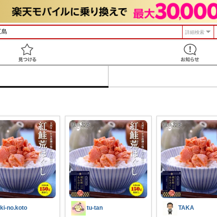
詳細検索
見つける
️ki-no.koto
tu-tan
TAKA