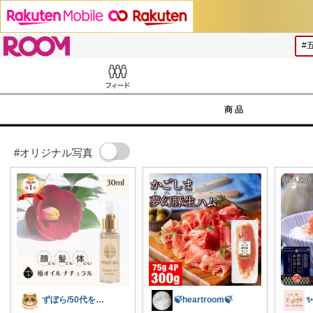
ROOM
Feed
商品
#オリジナル写真
ずぼら/50代を楽しむ
🍃heartroom🍃
✨