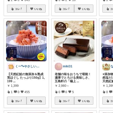
コレ
いいね
コレ
いいね
コ
くー🐾やさしいものと健やか暮らし☕️
miki31
【天然紅鮭の無添加＆熟成
老舗の味をおうちで堪能！
⭐️添
荒ほぐし たっぷり150g】1,
濃厚でとろける美味しさ、
然塩だ
199
...
五島軒の「極上
...
天然紅
￥
1,399
￥
2,980～
￥
1,39
1
0
455
0
0
5
0
コレ
いいね
コレ
いいね
コ