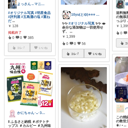
よっさん→マニアッ区♠区長№00
福
#オリジナル写真
#明星食品
送料無料
10yu(とゆ)⭐⭐⭐ ご購入感謝😀
#評判屋
#五島灘の塩
#重ね
の無添
だ
...
っぷり
✨✨
#オリジナル写真
✨✨ 🍣
￥
128
￥
1,39
余分な添加物は一切使用せ
ず、
...
掲載終了
0
￥
1,399
0
0
385
0
0
56
コ
コレ
いいね
コレ
いいね
かにちゃん･ᴗ･30代ブロガー💎
この焼
の救世
‖ ふるさと納税 ＃ポテトチ
☀️♪ •
...
ップス ＃カルビー ＃九州味