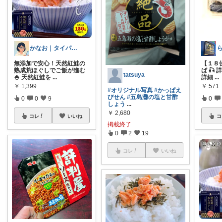
かなお｜タイパ優先のモノ選び
無添加で安心！天然紅鮭の
【１８位
熟成荒ほぐしでご飯が進む
ば 🎣
tatsuya
🍚 天然紅鮭を
...
詳細
...
￥
1,399
￥
571
#オリジナル写真
#かっぱえ
びせん
#五島灘の塩と甘酢
0
0
9
0
しょう
...
￥
2,680
コレ
いいね
コ
掲載終了
0
2
19
コレ
いいね