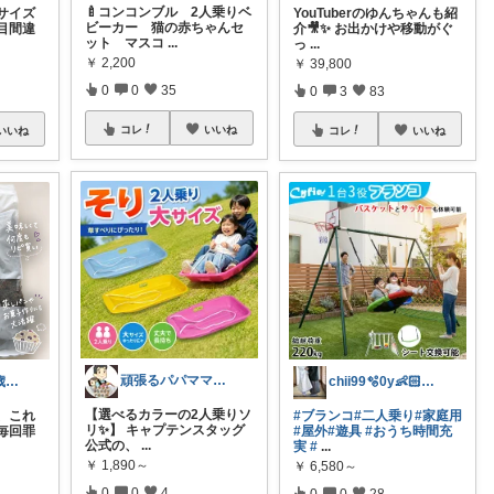
🍼コンコンブル 2人乗りベ
サイズ
YouTuberのゆんちゃんも紹
ビーカー 猫の赤ちゃんセ
目間違
介🎥✨ お出かけや移動がぐ
ット マスコ
...
っ
...
￥
2,200
￥
39,800
0
0
35
0
3
83
コレ
いいね
いいね
コレ
いいね
頑張るパパママ応援隊@育児・子供用品紹介
ゆちゃまる⌇ 0歳ベビーとママ楽グッズ
chii99🫧0y👶🏻2y👧🏻
【選べるカラーの2人乗りソ
、これ
#ブランコ
#二人乗り
#家庭用
リ✨】 キャプテンスタッグ
毎回罪
#屋外
#遊具
#おうち時間充
公式の、
...
実
#
...
￥
1,890～
￥
6,580～
0
0
4
0
0
28