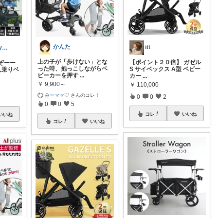
かんた
itt
✨💎3児のママyurie💎✨
上の子が「歩けない」とな
【ポイント２０倍】 ガゼル
るぞーー
った時、抱っこしながらベ
S サイベックス A型 ベビー
人乗りベ
ビーカーを押す
...
カー
...
￥
9,900～
￥
110,000
みーママ♡
さんのコレ！
0
0
2
0
0
5
コレ
いいね
いいね
コレ
いいね