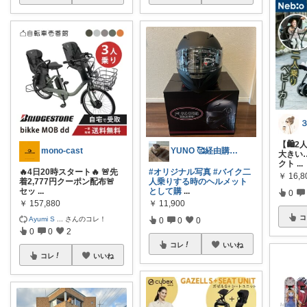
【🛍
mono-cast
YUNO 🥰経由購入に感謝💓
大きい…
クト
...
🔥4日20時スタート🔥 🚨先
#オリジナル写真
#バイク二
￥
16,8
着2,777円クーポン配布🚨
人乗りする時のヘルメット
セッ
...
として購
...
0
￥
157,880
￥
11,900
コ
Ayumi S
...
さんのコレ！
0
0
0
0
0
2
コレ
いいね
コレ
いいね