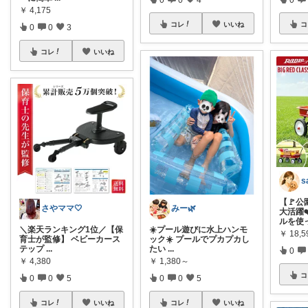
￥
4,175
コレ
いいね
コ
0
0
3
コレ
いいね
【🚩
さやママ🤍
みー🌿
大活躍
ルを使
＼楽天ランキング1位／【保
☀️プール遊びに水上ハンモ
￥
18,5
育士が監修】 ベビーカース
ック☀️ プールでプカプカし
テップ
...
たい
...
0
￥
4,380
￥
1,380～
コ
0
0
5
0
0
5
コレ
いいね
コレ
いいね