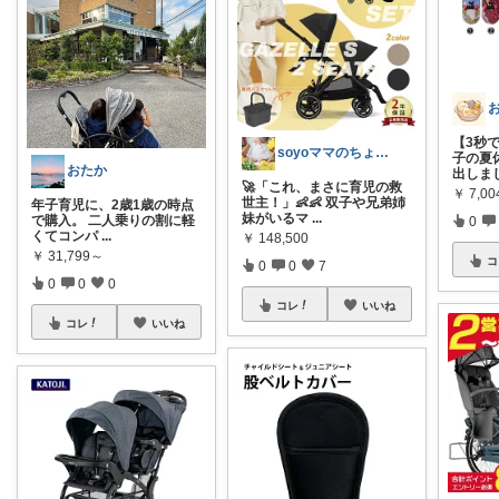
【3秒
soyoママのちょっといい暮らし
子の夏
おたか
出しま
🚀「これ、まさに育児の救
￥
7,00
世主！」👶👶 双子や兄弟姉
年子育児に、2歳1歳の時点
妹がいるマ
...
で購入。 二人乗りの割に軽
0
くてコンパ
...
￥
148,500
￥
31,799～
コ
0
0
7
0
0
0
コレ
いいね
コレ
いいね