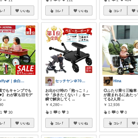
レ
いいね
コレ
いいね
コレ
saffy🌿｜余白のある暮らし
セッチヤン＠70代からの美容
Hina
公園でもキャンプでも
お出かけ時の「抱っこ！」
◎ふたり乗り三輪車 
❤️】 わが家も旧モデ
や「歩きたくない！」を一
が産まれるにあたっ
っ
...
瞬で解決してく
...
てる2人用
...
90
￥
4,280～
￥
12,936
1
30
0
0
3
0
0
0
レ
いいね
コレ
いいね
コレ