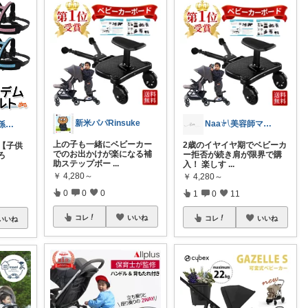
新米パパRinsuke
Naa𓍯美容師ママ 経由感謝です
t4c_爺ちゃん 孫x3
上の子も一緒にベビーカー
2歳のイヤイヤ期でベビーカ
【子供
でのお出かけが楽になる補
ー拒否が続き肩が限界で購
ろ
助ステップボー
...
入！ 楽しす
...
￥
4,280～
￥
4,280～
0
0
0
1
0
11
コレ
いいね
コレ
いいね
いいね