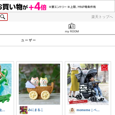
楽天トップへ
お知らせ
ユーザー
みにまるこ
🌸78kgから人生最後のダイエット挑戦
momeme｜ベビー&キッズ専門店