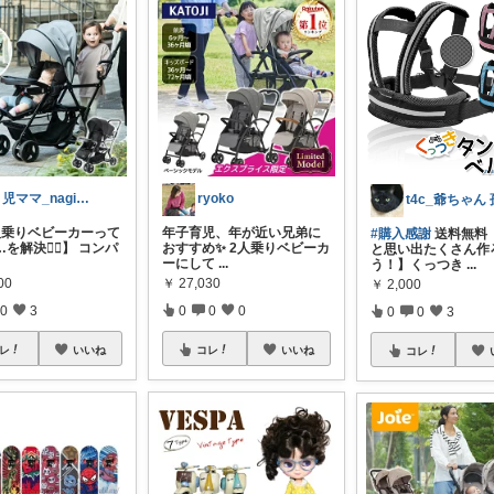
３児ママ_nagi｜お買い物応援🧸
ryoko
2人乗りベビーカーって
年子育児、年が近い兄弟に
#購入感謝
送料無料 
を解決❤️‍🔥】 コンパ
おすすめ✨️ 2人乗りベビーカ
と思い出たくさん作
ーにして
...
う！】くっつき
...
00
￥
27,030
￥
2,000
0
3
0
0
0
0
0
3
レ
いいね
コレ
いいね
コレ