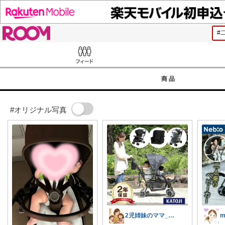
ROOM
Feed
商品
#オリジナル写真
2児姉妹のママ_aoaka
m