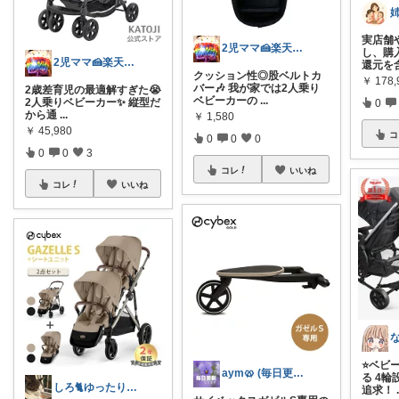
実店舗
2児ママ🍰楽天購入年間¥200万！🍰
し、購
2児ママ🍰楽天購入年間¥200万！🍰
還元を
クッション性◎股ベルトカ
￥
178,
バー🎶 我が家では2人乗り
2歳差育児の最適解すぎた😭
ベビーカーの
...
2人乗りベビーカー✨ 縦型だ
0
から通
...
￥
1,580
￥
45,980
コ
0
0
0
0
0
3
コレ
いいね
コレ
いいね
⭐️ベビ
aym🥨 (毎日更新してます🙌)
る 4
しろ🐈ゆったり快適暮らし
追求！