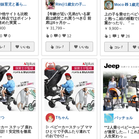
姉妹育児と暮らしの選びもの
Rin@1歳女の子ママ
や他サイトも比較
【年齢が近い兄弟がいる家
上の子を乗せたベビ
入時点ではポイント
庭は絶対これ買うべき❕】前
と抱っこ紐の移動で
含めた実質
...
席は6ヶ月か
...
重かったり、「
...
900
￥
31,799～
￥
9,900～
0
0
0
0
12
1
1
26
レ
いいね
コレ
いいね
コレ
なつ
Tちゃん
パッチョル
ーカー ステップ 座れ
▷ ベビーカーステップ ママ
**2人乗りベビーカ
輪設計！安定性を徹底
ひとりで子供ふたり連れて
が激変した…！これ
...
のおでかけ
...
人生変わっ
...