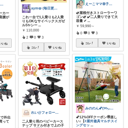
えーこママꕥ子供達と夏を楽しむぞ☀️
Moco 🧸 1歳児ママのリアル愛用品
aym🥨 (毎日更新してます🙌)
🌿屋根付きストローラーワ
ーカー
ゴン🌿 ✔️二人乗りできて大
肩腰が
これ一台で1人乗りも2人乗
容量 ✔
...
りもOKなサイベックスガゼ
ルS✨シー
...
￥
59,990～
￥
110,000
0
0
3
2
0
3
コレ
いいね
いいね
コレ
いいね
みののん🌠(୨୧•͈ᴗ•͈)感謝♡
れい@フォロー＆経由購入感謝です♪
🌠12%OFFクーポン🉐楽し
ーで外出
い♪【
#屋外遊具マルチスイ
買って
二人乗り用のベビーカース
ングセッ
...
テップ サドル付きで上の子