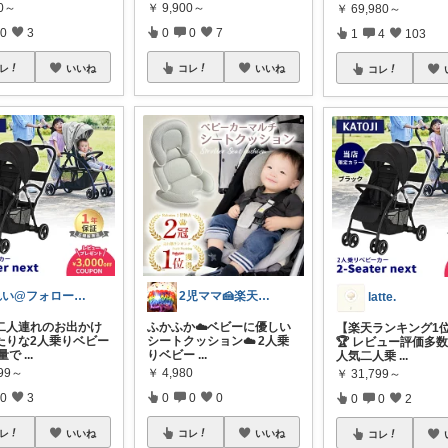
00～
￥
9,900～
￥
69,980～
0
3
0
0
7
1
4
103
レ
いいね
コレ
いいね
コレ
れい@フォロー＆経由購入感謝です♪
2児ママ🍰楽天購入年間¥200万！🍰
latte.
二人連れのお出かけ
ふかふか☁️ベビーに優しい
【楽天ランキング1
たりな2人乗りベビー
シートクッション☁️ 2人乗
🏆 レビュー評価多
軽量で
...
りベビー
...
人気二人乗
...
799～
￥
4,980
￥
31,799～
0
3
0
0
0
0
0
2
レ
いいね
コレ
いいね
コレ