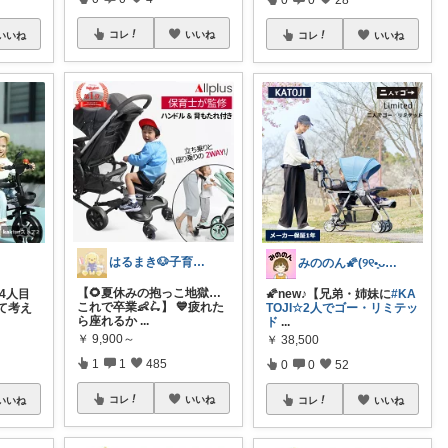
コレ
いいね
いいね
コレ
いいね
はるまき🐶子育て中
みののん🌠(୨୧•͈ᴗ•͈)感謝♡
【🌻夏休みの抱っこ地獄…
4人目
🌠new♪【兄弟・姉妹に
#KA
これで卒業👶🛴】 💙疲れた
て考え
TOJI☆2人でゴー・リミテッ
ら座れるか
...
ド
...
￥
9,900～
￥
38,500
1
1
485
0
0
52
コレ
いいね
いいね
コレ
いいね