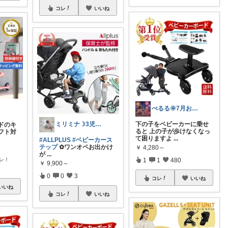
コレ
いいね
ぺるる🌞7月お疲れ様でした😊
下の子をベビーカーに乗せ
ミリミナ☽3児の保育士ママ第4子妊娠中
ドのキ
ると 上の子が歩けなくなっ
フト対
て困りますよ
...
#ALLPLUS
#ベビーカース
テップ
✿ワンオペお出かけ
￥
4,280～
が
...
レ！
1
1
480
￥
9,900～
0
0
3
コレ
いいね
いいね
コレ
いいね