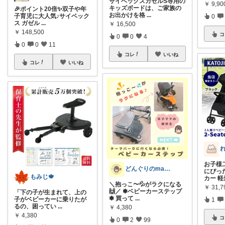
サイベックスガゼルS専用の
￥
9,9
キッズボードは、ご家族の
🎉ポイント20倍✨双子や年
お出かけを格
...
子育児に大人気♪サイベック
0
ス ガゼル
...
￥
16,500
￥
148,500
コ
0
0
4
0
0
11
コレ
いいね
コレ
いいね
お子様
どんぐりのmama☆子育てグッズ
にぴっ
もみじ🍁
カー 
＼抱っこ〜💦がラクになる
￥
31,
🙌／ ✽ベビーカーステップ
「下の子が生まれて、上の
✽ 買って
...
子がベビーカーに乗りたが
1
るの、困ってい
...
￥
4,380
￥
4,380
コ
0
2
99