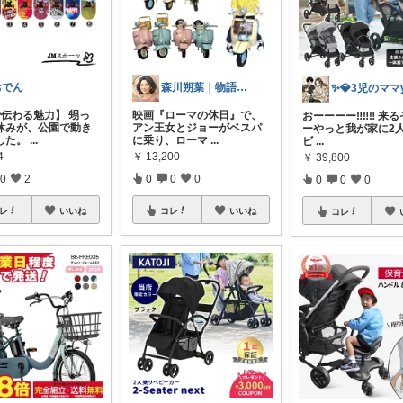
おでん
森川朔葉｜物語の余韻を暮らしへ
で伝わる魅力】 甥っ
映画『ローマの休日』で、
おーーーー‼️‼️‼️ 来
休みが、公園で動き
アン王女とジョーがベスパ
ーやっと我が家に2
した。
...
に乗り、ローマ
...
ビ
...
4
￥
13,200
￥
39,800
0
2
0
0
0
0
0
0
レ
いいね
コレ
いいね
コレ