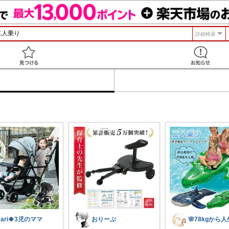
詳細検索
見つける
ari🍀3児のママ
おりーぶ