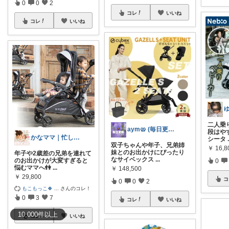
0
0
2
コレ
いいね
コレ
いいね
二人乗
aym🥨 (毎日更新してます🙌)
段はやす
かなママ｜忙しいママへ商品紹介
シータ
双子ちゃんや年子、兄弟姉
￥
16,8
妹とのお出かけにぴったり
年子や2歳差の兄弟を連れて
なサイベックス
...
のお出かけが大変すぎると
0
悩むママへ👫
...
￥
148,500
￥
29,800
コ
0
0
2
もこもっこ🍀
...
さんのコレ！
0
3
7
コレ
いいね
10,000
件
以上
コレ
いいね