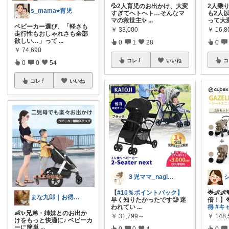
💦2人育児のお出かけ、大変
2人乗り
s_mama⭐︎育児
すぎてヘトヘト…そんなマ
も2人
マの救世主✨
...
って大
ベビーカー選び、「軽さも
￥
33,000
￥
16,8
走行性もおしゃれさも全部
欲しい…」って
...
0
1
28
0
￥
74,690
コレ
いいね
コ
0
0
54
コレ
いいね
３児ママ_nagi｜お買い物応援🧸
【
#10％ポイントバック】
🌟👶
まな九郎｜お得情報ROOM✨
早く知りたかったです🥲 迷
倍！】🌟
われてい
...
得
#キ
👶✨兄弟・姉妹とのお出か
￥
31,799～
￥
148,
けをもっと快適に♪ ベビーカ
ーに簡単
...
0
0
4
0