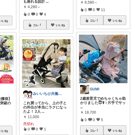
も座れる設計
...
￥
6,580～
￥
4,280～
0
0
11
0
0
4
コレ
いいね
いいね
コレ
いいね
GUMI
みいいち@共働き夫婦のQOL向上ROOM
2歳差育児でめちゃくちゃ助
位獲得】
かりました😇❣️ • 片手でサッ
数突破の
これ買ってから、上の子と
...
の外出が本当にラクになっ
たよ！ 2人
...
￥
18,700
￥
11,000
0
0
5
売切れ
0
0
1
コレ
いいね
いいね