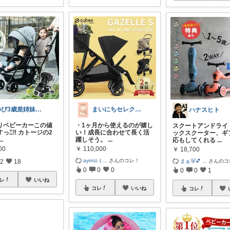
ゆぴ3歳差姉妹ママの育児&暮らしグッズ
まいにちセレクトdays
ハナスヒト
りベビーカーこの値
・1ヶ月から使えるのが嬉し
スクートアンドライ
っ🫪‼️ カトージの2
い！成長に合わせて長く活
ックスクーター、ギ
...
躍しそう。
...
応もしてくれる
...
00
￥
110,000
￥
18,700
aym🥨 (
...
さんのコレ！
まぁ🐻💕
...
さんのコ
2
18
0
0
0
0
0
1
レ
いいね
コレ
いいね
コレ