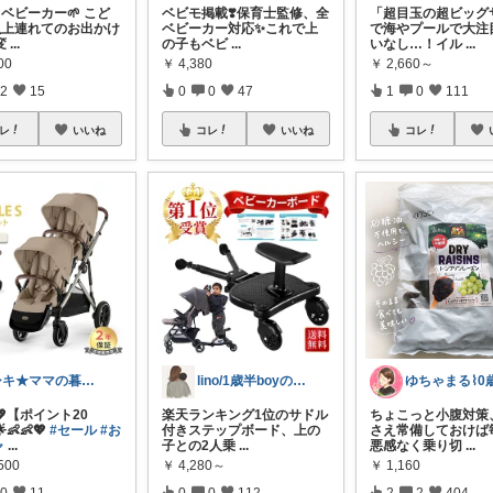
ベビーカー🌱 こど
ベビモ掲載❣️保育士監修、全
「超目玉の超ビッグ
以上連れてのお出かけ
ベビーカー対応✨これで上
で海やプールで大注
変
...
の子もベビ
...
いなし…！イル
...
00
￥
4,380
￥
2,660～
2
15
0
0
47
1
0
111
レ
いいね
コレ
いいね
コレ
シキ★ママの暮らし、キッズ
lino/1歳半boyのママ
💖【ポイント20
楽天ランキング1位のサドル
ちょこっと小腹対策
👶👶💖
#セール
#お
付きステップボード、上の
さえ常備しておけば
ャ
...
子との2人乗
...
悪感なく乗り切
...
500
￥
4,280～
￥
1,160
0
11
0
0
112
2
2
404