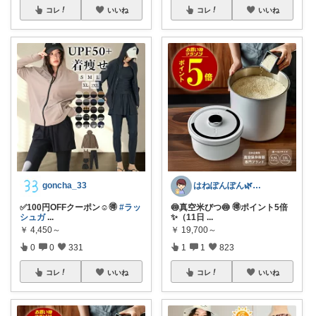
コレ
いいね
コレ
いいね
goncha_33
はねぽんぽん🌿朝コレ4時に変更🌿
✅100円OFFクーポン☺🉐
#ラッ
🍥真空米びつ🍥 🉐ポイント5倍
シュガ
...
✨（11日
...
￥
4,450～
￥
19,700～
0
0
331
1
1
823
コレ
いいね
コレ
いいね