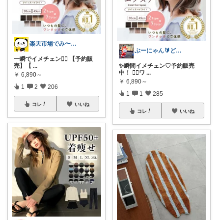
楽天市場でみ〜つけた💡🉐
ぶーにゃん🔰どうしたら売れるかな😭
一瞬でイメチェン🙆‍♀️ 【予約販
売】【
...
✨瞬間イメチェン♡予約販売
中！ 💇‍♀️ワ
...
￥
6,890～
￥
6,890～
1
2
206
1
1
285
コレ
いいね
コレ
いいね