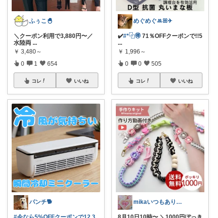
ふぅこ🐣
めぐめぐꔛꕤ✈︎
＼クーポン利用で3,880円〜／
✔️
#*⿻🉐
71％OFFクーポンで!!5
水陸両
...
...
￥
3,480～
￥
1,996～
0
1
654
0
0
505
コレ
いいね
コレ
いいね
パンチ🐕
mikaいつもありがとうございます♡
#今なら5%OFFクーポンで12,3
8月10日10時〜 ＼1000円ぽっき