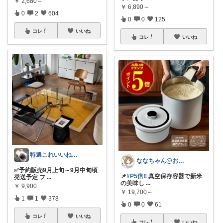
￥
2,680～
￥
6,890～
0
2
604
0
0
125
コレ
いいね
コレ
いいね
特選これいいね！🅶🅰🆁🅰🅶🅴
ななちゃん@お気に入りを毎日朝コレ☀️
✅予約販売9月上旬～9月中旬頃
📌
#P5倍‼︎
真空保存容器で新米
発送予定 フ
...
の美味し
...
￥
9,900
￥
19,700～
1
1
378
0
0
61
コレ
いいね
コレ
いいね