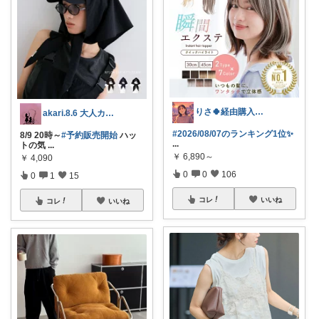
りさ🍀経由購入ありがとうございます😊
akari.8.6 大人カジュアル服
#2026/08/07のランキング1位✨
8/9 20時～
#予約販売開始
ハッ
...
トの気
...
￥
6,890～
￥
4,090
0
0
106
0
1
15
コレ
いいね
コレ
いいね