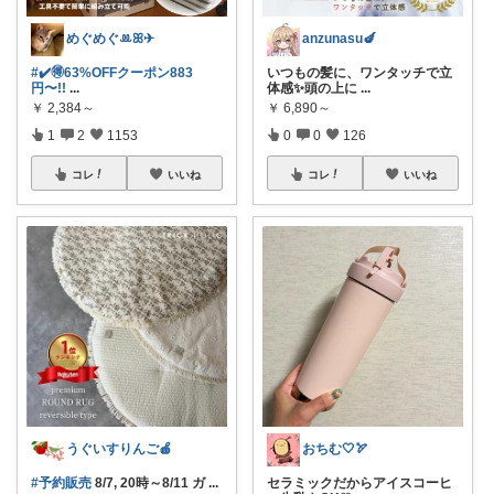
めぐめぐꔛꕤ✈︎
anzunasu🍆
#✔️🉐63%OFFクーポン883
いつもの髪に、ワンタッチで立
円〜!!
...
体感✨頭の上に
...
￥
2,384～
￥
6,890～
1
2
1153
0
0
126
コレ
いいね
コレ
いいね
うぐいすりんご🍎
おちむ🤍🏹
#予約販売
8/7, 20時～8/11 ガ
...
セラミックだからアイスコーヒ