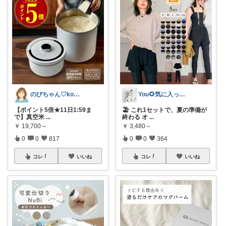
のびちゃん♡korati
You🌻気に入ったもの正直レビュー
【ポイント5倍★11日1:59ま
🏖 これ1セットで、夏の準備が
で】真空米
...
終わる オ
...
￥
19,700～
￥
3,480～
0
0
817
0
0
364
コレ
いいね
コレ
いいね