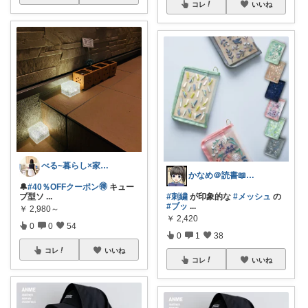
コレ
いいね
べる~暮らし×家事をラクに快適に
かなめ＠読書📖防災⛑️note再開📒
🔔
#40％OFFクーポン🉐
キュー
ブ型ソ
...
#刺繍
が印象的な
#メッシュ
の
#ブッ
...
￥
2,980～
￥
2,420
0
0
54
0
1
38
コレ
いいね
コレ
いいね