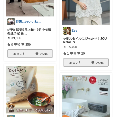
特選これいいね！🅶🅰🆁🅰🅶🅴
✅予約販売9月上旬～9月中旬頃
Ess
発送予定 新
...
￥
39,600
✨夏スタイルにぴったり！JOU
RNAL S
...
0
0
359
￥
15,400
1
0
20
コレ
いいね
コレ
いいね