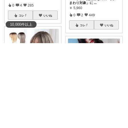
まわり対象」に
...
0
4
285
￥
5,960
0
2
449
コレ
いいね
10,000
件
以上
コレ
いいね
Hina-ruka
✨予約販売中✨ ワンタッチで簡
ゆるちゃん🎀
単イメチェ
...
￥
6,890～
#49%OFFクーポン🔥
「ラクな
のに、ち
...
0
0
57
￥
2,860
0
0
624
コレ
いいね