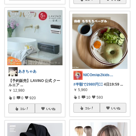
あきちゃあ
NICOmi🥨2kidsママ👦👧
【予約販売】LAViNO 公式 クー
#半額で2980円❤️‍🔥
4日19:59
...
ルエア
...
￥
5,960
￥
12,980
0
10
593
0
0
920
コレ
いいね
コレ
いいね